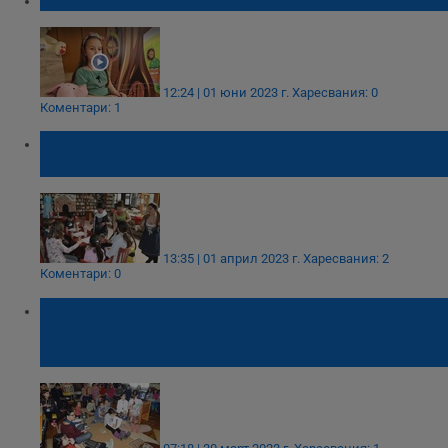
12:24 | 01 юни 2023 г.
Харесвания: 0
Коментари: 1
16 деца се включиха в Нощта на Андерсен
в Русенската библиотека
13:35 | 01 април 2023 г.
Харесвания: 2
Коментари: 0
Десетата нощ на Андерсен посреща
ученици в Регионална библиотека "Любен
Каравелов"