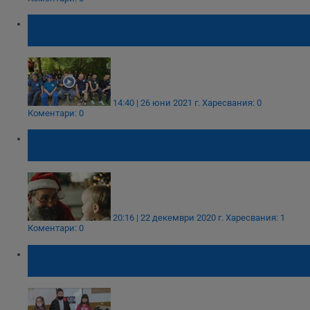
Борисов разказа 1001 приказки за
служебния кабинет
14:40 | 26 юни 2021 г.
Харесвания: 0
Коментари: 0
Защо не лъжа децата си, че Дядо Коледа
съществува
20:16 | 22 декември 2020 г.
Харесвания: 1
Коментари: 0
Ученици от Ценово отбелязаха 100-
годишнината на Джани Родари