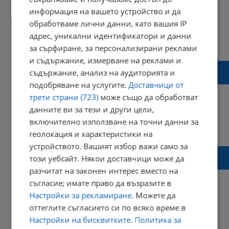
информация на вашето устройство и да
обработваме лични данни, като вашия IP
адрес, уникални идентификатори и данни
21:23 | 09 септември 2017 г.
Харесвания: 0
за сърфиране, за персонализирани реклами
Коментари: 1
и съдържание, измерване на реклами и
4-те зодии, които само обещават, но
съдържание, анализ на аудиторията и
никога нищо не изпълняват
подобряване на услугите.
Доставчици от
трети страни (723)
може също да обработват
данните ви за тези и други цели,
включително използване на точни данни за
00:00 | 18 юни 2017 г.
Харесвания: 4
геолокация и характеристики на
Коментари: 1
устройството. Вашият избор важи само за
Списък на книги за прочит в 5 клас
този уебсайт. Някои доставчици може да
отприщи масов гняв
разчитат на законен интерес вместо на
съгласие; имате право да възразите в
Настройки за рекламиране
. Можете да
оттеглите съгласието си по всяко време в
18:39 | 06 юни 2017 г.
Харесвания: 0
Настройки на бисквитките
.
Политика за
Коментари: 2