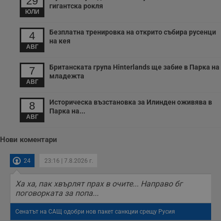
29
гигантска рокля
ЮЛИ
Безплатна тренировка на открито събира русенци
4
на кея
АВГ
Британската група Hinterlands ще забие в Парка на
7
младежта
АВГ
Историческа възстановка за Илинден оживява в
8
Парка на...
АВГ
Нови коментари
24
23:16 | 7.8.2026 г.
Ха ха, пак хвърлят прах в очите... Направо бг
поговорката за попа...
Сенатът на САЩ одобри нов пакет санкции срещу Русия