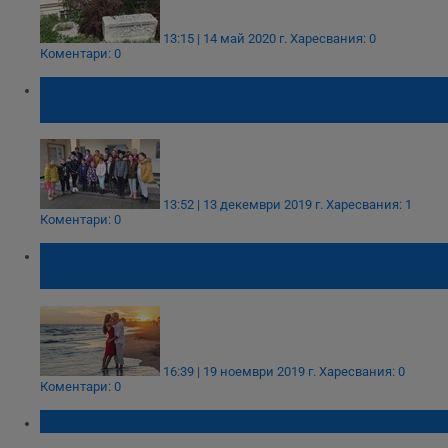
13:15 | 14 май 2020 г.
Харесвания: 0
Коментари: 0
На пътешествие в света на приказките се
впуснаха ученици и пенсионери в Ценово
13:52 | 13 декември 2019 г.
Харесвания: 1
Коментари: 0
В живота се влюбваме истински само в
трима души
16:39 | 19 ноември 2019 г.
Харесвания: 0
Коментари: 0
В страната на лъжите истината е болест