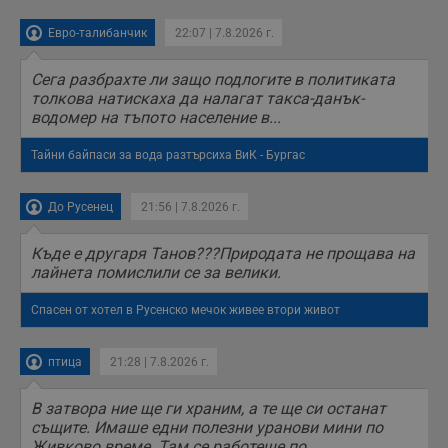
Евро-талибанчик
22:07 | 7.8.2026 г.
Сега разбрахте ли защо подлогите в политиката
толкова натискаха да налагат такса-данък-
водомер на тъпото население в...
Тайни байпаси за вода разтърсиха ВиК - Бургас
До Русенец
21:56 | 7.8.2026 г.
Къде е другаря Танов???Природата не прощава на
лайнета помислили се за велики.
Спасен от хотел в Русенско мечок живее втори живот
птица
21:28 | 7.8.2026 г.
В затвора ние ще ги храним, а те ще си останат
същите. Имаше едни полезни уранови мини по
Живково време. Там се работеше по...