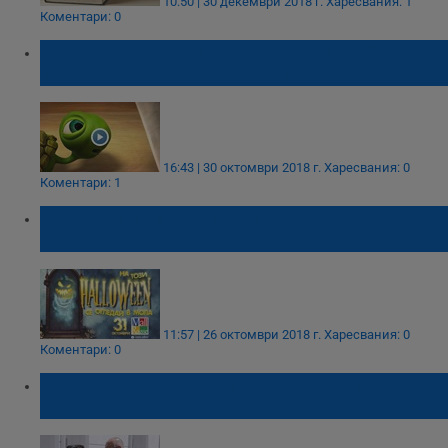
10:50 | 30 декември 2018 г.
Харесвания: 1
Коментари: 0
Как детска градина в Русе прибра 240 000
лева за разказване на приказка
16:43 | 30 октомври 2018 г.
Харесвания: 0
Коментари: 1
Страшни приказки оживяват на Хелоуин в
МОЛ Русе
11:57 | 26 октомври 2018 г.
Харесвания: 0
Коментари: 0
Борисов предупреди Заев да си мери
приказките