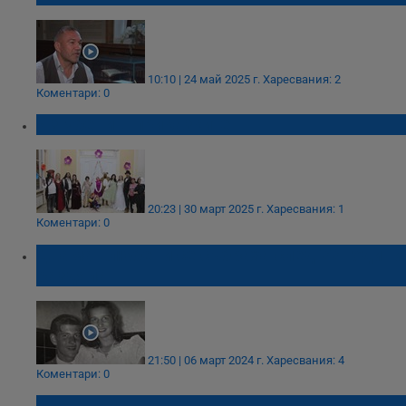
10:10 | 24 май 2025 г.
Харесвания: 2
Коментари: 0
Изгубени в приказките
20:23 | 30 март 2025 г.
Харесвания: 1
Коментари: 0
Двама влюбени се събраха след 77 години
раздяла
21:50 | 06 март 2024 г.
Харесвания: 4
Коментари: 0
Кое е най-четящото дете у нас?