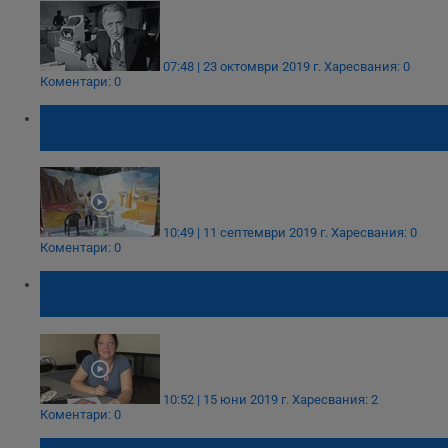
07:48 | 23 октомври 2019 г.
Харесвания: 0
Коментари: 0
Триизмерни приказни стаи в центъра на
Русе
10:49 | 11 септември 2019 г.
Харесвания: 0
Коментари: 0
Дизайнерка от Русе "превръща" български
шевици в приказки
10:52 | 15 юни 2019 г.
Харесвания: 2
Коментари: 0