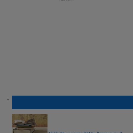
5 детски приказки, които имат дълбок
смисъл