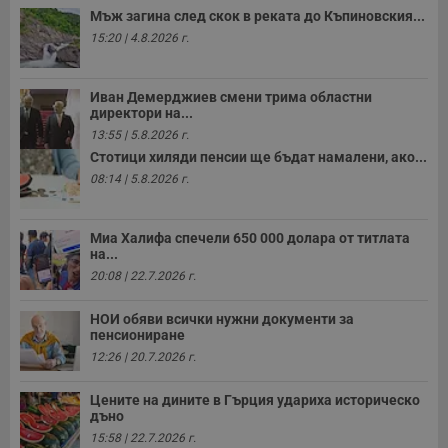
Мъж загина след скок в реката до Къпиновския...
__cf_bm
29
Т
Cloudflare Inc.
минути
с
.twitter.com
15:20 | 4.8.2026 г.
59
р
секунди
м
б
о
Иван Демерджиев смени трима областни
у
директори на...
п
о
13:55 | 5.8.2026 г.
и
Стотици хиляди пенсии ще бъдат намалени, ако...
т
08:14 | 5.8.2026 г.
receive-cookie-deprecation
.hit.gemius.pl
1 година
Т
с
с
н
Миа Халифа спечели 650 000 долара от титлата
н
на...
п
б
20:08 | 22.7.2026 г.
п
с
о
НОИ обяви всички нужни документи за
с
пенсиониране
а
12:26 | 20.7.2026 г.
р
у
з
Цените на дините в Гърция удариха историческо
з
дъно
п
15:58 | 22.7.2026 г.
ASP.NET_SessionId
Сесия
Т
Microsoft