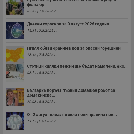
н
фолклор
м
Т
09:32 | 7.8.2026 г.
и
п
у
Дневен хороскоп за 8 август 2026 година
з
15:31 | 7.8.2026 г.
б
VISITOR_PRIVACY_METADATA
5 месеца
Т
YouTube
4
с
.youtube.com
НИМХ обяви оранжев код за опасни горещини
седмици
с
с
13:46 | 7.8.2026 г.
п
и
п
Стотици хиляди пенсии ще бъдат намалени, ако...
т
08:14 | 5.8.2026 г.
в
с
з
с
Българка поръча първия домашен робот за
п
о
домакинска...
р
20:03 | 5.8.2026 г.
п
н
п
От 2 август влизат в сила нови правила при...
к
ч
11:12 | 2.8.2026 г.
п
с
б