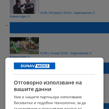
14:08 | 09 август 2018 г.
Харесвания: 0
Коментари: 0
Вики от Мастило ще пререже лентата на
музикалната площадка в УМБАЛ “Канев”
10:38 | 14 май 2018 г.
Харесвания: 0
Коментари: 6
Приказни герои забавляваха децата в
Русе
Отговорно използване на
вашите данни
21:08 | 25 декември 2017 г.
Харесвания: 1
Ние и нашите партньори използваме
Коментари: 0
бисквитки и подобни технологии, за да
БГ дизайнерка се омъжи в Рая
съхраняваме и получаваме достъп до