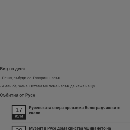
съобщения по-
важни за
потребителя.
Виц на деня
- Пешо, събуди се. Говориш насън!
- Аман бе, жена. Остави ме поне насън да кажа нещо...
Събития от Русе
Русенската опера превзема Белоградчишките
17
скали
ЮЛИ
Музеят в Русе домакинства ушиването на