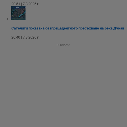
подобряване на
20:51 | 7.8.2026 г.
обслужването и
потребителския
опит.
Gtest
1
Тази бисквитка се
Gemius
седмица
използва за A/B
.hit.gemius.pl
Сателити показаха безпрецедентното пресъхване на река Дунав
тестване на
уебсайта чрез
20:40 | 7.8.2026 г.
събиране на
данни за
РЕКЛАМА
поведението и
взаимодействието
на посетителите.
Той помага за
подобряване на
потребителския
опит, като
разбира как
потребителите се
ангажират с
различни
елементи на
уебсайта по
време на етапите
на тестване.
Gdyn
1 година
Тази бисквитка се
Gemius
използва за
.hit.gemius.pl
събиране на
анонимни
статистически