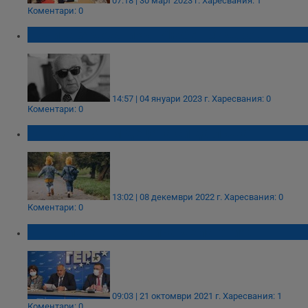
07:18 | 30 март 2023 г.
Харесвания: 1
Коментари: 0
Почина художникът Любен Зидаров
14:57 | 04 януари 2023 г.
Харесвания: 0
Коментари: 0
Как да отучим децата си да лъжат
13:02 | 08 декември 2022 г.
Харесвания: 0
Коментари: 0
Чудовището се нарича демагогия!
09:03 | 21 октомври 2021 г.
Харесвания: 1
Коментари: 0