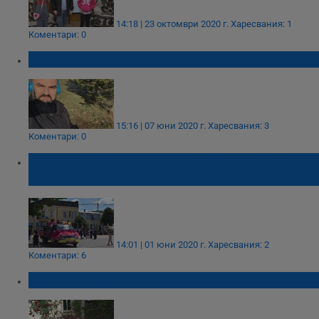
14:18 | 23 октомври 2020 г.
Харесвания: 1
Коментари: 0
Али Баба и седемте милиона балами
15:16 | 07 юни 2020 г.
Харесвания: 3
Коментари: 0
"Приказно камионче" зарадва малчуганите
в Русе
14:01 | 01 юни 2020 г.
Харесвания: 2
Коментари: 6
Камилски приказки