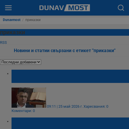
Dunavmost
/
приказки
приказки
RSS
Новини и статии свързани с етикет "приказки"
Писател събира в книга човешки съдби в
Розовата долина
09:11 | 25 май 2026 г.
Харесвания: 0
Коментари: 0
Кубрат Пулев наследил библиотека от
7000 тома