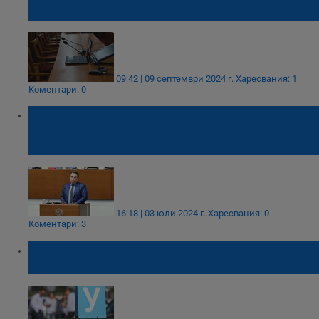
2023 година
09:42 | 09 септември 2024 г.
Харесвания: 1
Коментари: 0
Асен Василев: България е затапена от
амбициите на един човек и зависимостите
на друг
16:18 | 03 юли 2024 г.
Харесвания: 0
Коментари: 3
Публикуват за обсъждане промени в
изпитите за шофьори