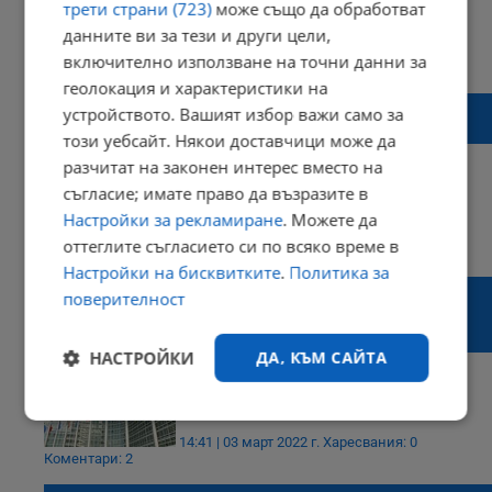
трети страни (723)
може също да обработват
данните ви за тези и други цели,
21:25 | 12 април 2022 г.
Харесвания: 0
включително използване на точни данни за
Коментари: 0
геолокация и характеристики на
До края на деня правителството може да
устройството. Вашият избор важи само за
излезе с позиция за Митрофанова
този уебсайт. Някои доставчици може да
разчитат на законен интерес вместо на
съгласие; имате право да възразите в
Настройки за рекламиране
. Можете да
14:25 | 06 април 2022 г.
Харесвания: 0
оттеглите съгласието си по всяко време в
Коментари: 2
Настройки на бисквитките
.
Политика за
ЕК: Молбата на Украйна за
поверителност
присъединяване към ЕС трябва да се
обсъди от Европейския съвет
НАСТРОЙКИ
ДА, КЪМ САЙТА
Строго
Ефективност
необходимо
14:41 | 03 март 2022 г.
Харесвания: 0
Коментари: 2