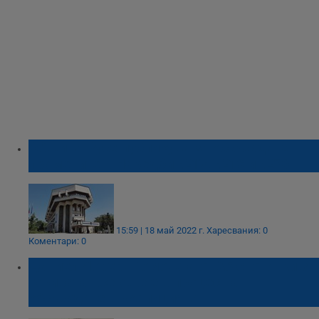
Община Русе публикува за обсъждане
промените в Наредби №17, №16 и №20
15:59 | 18 май 2022 г.
Харесвания: 0
Коментари: 0
Даниел Лорер: Помощта от 25 стотинки за
горивата все още е в процес на
обсъждане в коалицията