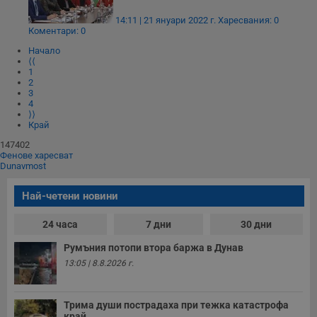
до
14:11 | 21 януари 2022 г.
Харесвания: 0
__RequestVerificationToken
Сесия
Т
Microsoft
Коментари: 0
п
Corporation
ф
www.dunavmost.com
Начало
з
⟨⟨
п
1
и
2
п
3
A
4
т
е
⟩⟩
д
Край
н
п
147402
с
Фенове харесват
у
Dunavmost
и
ф
н
Най-четени новини
м
Т
и
24 часа
7 дни
30 дни
п
у
Румъния потопи втора баржа в Дунав
з
б
13:05 | 8.8.2026 г.
VISITOR_PRIVACY_METADATA
5 месеца
Т
YouTube
4
с
.youtube.com
седмици
с
Трима души пострадаха при тежка катастрофа
с
край...