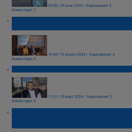
23:58 | 23 юни 2024 г.
Харесвания: 0
Коментари: 2
Проведоха обществено обсъждане на
Стратегия за детето 2024 - 2030
10:54 | 15 април 2024 г.
Харесвания: 3
Коментари: 0
Николай Марков: Ще воюваме за Варна
11:01 | 18 март 2024 г.
Харесвания: 2
Коментари: 2
Работната група за ограничаване на
неприятните миризми внася анализа си в
парламента