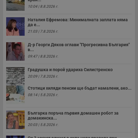
п
10:04 | 8.8.2026 г.
и
п
т
Наталия Ефремова: Минималната заплата няма
в
с
да е...
з
21:03 | 7.8.2026 г.
с
п
о
Д-р Георги Дяков оглави "Прогресивна България"
р
в...
п
н
09:47 | 8.8.2026 г.
п
к
ч
Градушка и порой удариха Силистренско
п
с
20:09 | 7.8.2026 г.
б
Стотици хиляди пенсии ще бъдат намалени, ако...
__cf_bm
29
Т
Cloudflare Inc.
минути
с
.twitter.com
08:14 | 5.8.2026 г.
59
р
секунди
м
б
о
Българка поръча първия домашен робот за
у
домакинска...
п
о
20:03 | 5.8.2026 г.
и
т
От 2 август влизат в сила нови правила при...