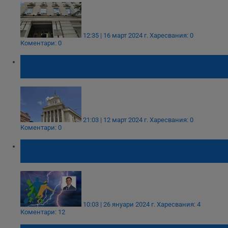
12:35 | 16 март 2024 г.
Харесвания: 0
Коментари: 0
Депутатите ще обсъдят промените в
Закона за висшето образование
21:03 | 12 март 2024 г.
Харесвания: 0
Коментари: 0
Иван Белчев: Да се поставят гръмоотводи
на всички общински спортни терени
10:03 | 26 януари 2024 г.
Харесвания: 4
Коментари: 12