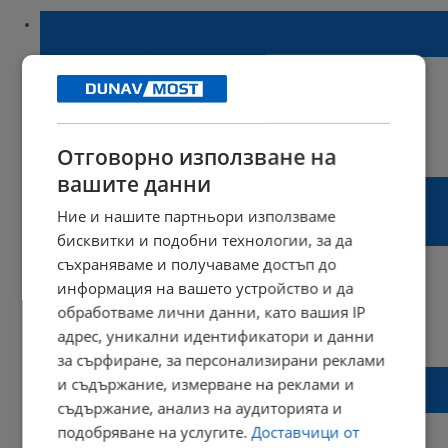
Шофьорите се обявиха против готвените
промени в Закона за движение
12:26 | 18 април 2022 г.
Харесвания: 3
Отговорно използване на
Коментари: 5
вашите данни
Промените в закона за пътищата: По-
солени глоби, ниска скорост и следене с
Ние и нашите партньори използваме
тол камери
бисквитки и подобни технологии, за да
съхраняваме и получаваме достъп до
информация на вашето устройство и да
обработваме лични данни, като вашия IP
21:56 | 15 април 2022 г.
Харесвания: 0
адрес, уникални идентификатори и данни
Коментари: 0
за сърфиране, за персонализирани реклами
Допълнителните пари за медиците,
и съдържание, измерване на реклами и
работещи на първа линия, остават до юни
съдържание, анализ на аудиторията и
подобряване на услугите.
Доставчици от