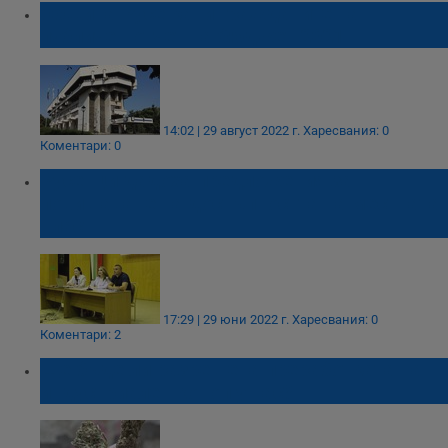
Община Русе кани гражданите на
публичен отчет на бюджет 2021
14:02 | 29 август 2022 г.
Харесвания: 0
Коментари: 0
Русенци дадоха предложения за
повишаване на достъпността на местната
власт
17:29 | 29 юни 2022 г.
Харесвания: 0
Коментари: 2
Ще бъде ли разрешена преработката на
индустриален коноп у нас?