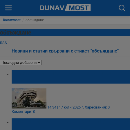
Dunavmost
/
обсъждане
обсъждане
RSS
Новини и статии свързани с етикет "обсъждане"
Приемат предложения за социалния план
на Русе
14:34 | 17 юли 2026 г.
Харесвания: 0
Коментари: 0
Русенци могат да се запознаят с отчета за
изпълнението на общинския бюджет за