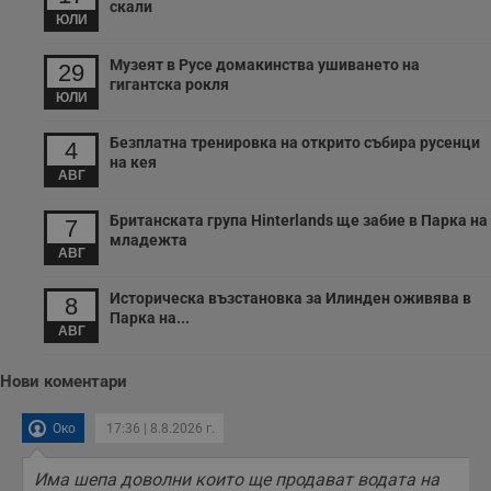
скали
ЮЛИ
Музеят в Русе домакинства ушиването на
29
гигантска рокля
ЮЛИ
Безплатна тренировка на открито събира русенци
4
на кея
АВГ
Британската група Hinterlands ще забие в Парка на
7
младежта
АВГ
Историческа възстановка за Илинден оживява в
8
Парка на...
АВГ
Нови коментари
Око
17:36 | 8.8.2026 г.
Има шепа доволни които ще продават водата на