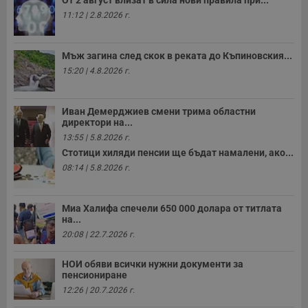
receive-cookie-deprecation
.hit.gemius.pl
1 година
Т
11:12 | 2.8.2026 г.
с
с
н
н
п
Мъж загина след скок в реката до Къпиновския...
б
15:20 | 4.8.2026 г.
п
с
о
с
Иван Демерджиев смени трима областни
а
директори на...
р
у
13:55 | 5.8.2026 г.
з
з
Стотици хиляди пенсии ще бъдат намалени, ако...
п
08:14 | 5.8.2026 г.
ASP.NET_SessionId
Сесия
Т
Microsoft
с
Corporation
D
www.dunavmost.com
Миа Халифа спечели 650 000 долара от титлата
п
на...
и
т
20:08 | 22.7.2026 г.
к
п
и
НОИ обяви всички нужни документи за
у
пенсиониране
р
к
12:26 | 20.7.2026 г.
п
д