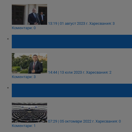
13:19 | 01 август 2023 г.
Харесвания: 3
Коментари: 0
Пенчо Милков: Ние не слагаме в
капиталовата програма мечти
14:44 | 13 юли 2023 г.
Харесвания: 2
Коментари: 3
Европарламентът обсъжда членството ни
в Шенген
07:29 | 05 октомври 2022 г.
Харесвания: 0
Коментари: 1