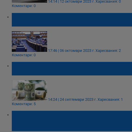
14:14 | 12 октомври 2023 г.
Харесвания: 0
Коментари: 0
Депутатите не приеха на първо четене
промените в Конституцията
17:46 | 06 октомври 2023 г.
Харесвания: 2
Коментари: 0
Министерски съвет предлага приемане на
еврото на 1 януари 2025
14:24 | 24 септември 2023 г.
Харесвания: 1
Коментари: 5
Президентът наложи вето върху
измененията на Закона за съдебната
власт