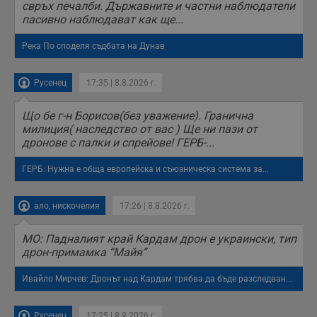
свръх печалби. Държавните и частни наблюдатели
пасивно наблюдават как ще...
Река По споделя съдбата на Дунав
Русенец
17:35 | 8.8.2026 г.
Що бе г-н Борисов(без уважение). Гранична
милиция( наследство от вас ) Ще ни пази от
дронове с палки и спрейове! ГЕРБ-...
ГЕРБ: Нужна е обща европейска и съюзническа система за...
ало, нискочелия
17:26 | 8.8.2026 г.
МО: Падналият край Кардам дрон е украински, тип
дрон-примамка “Майя”
Ивайло Мирчев: Дронът над Кардам трябва да бъде разследван...
Русенец
17:25 | 8.8.2026 г.