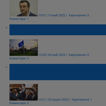
19:31 | 15 май 2022 г.
Харесвания: 0
Коментари: 1
Финландия решава за членството в НАТО
през май
13:30 | 02 май 2022 г.
Харесвания: 0
Коментари: 2
"Продължаваме промяната“ ще обсъди
предложенията за военна помощ за
Украйна
16:21 | 20 април 2022 г.
Харесвания: 1
Коментари: 2