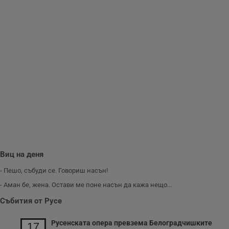
Виц на деня
- Пешо, събуди се. Говориш насън!
- Аман бе, жена. Остави ме поне насън да кажа нещо...
Събития от Русе
Русенската опера превзема Белоградчишките
17