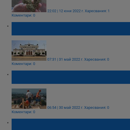
22:02 | 12 юни 2022 г.
Харесвания: 1
Коментари: 0
Инфлацията и въвеждането на еврото -
основни теми в парламента
07:31 | 31 май 2022 г.
Харесвания: 0
Коментари: 0
Извънредно заседание на Националния
съвет за тристранно сътрудничество
06:54 | 30 май 2022 г.
Харесвания: 0
Коментари: 0
Премиерът: Правителството ще обсъди
Националния план за приемане на еврото