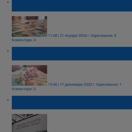
Рамката на проектобюджета на Община
Русе е близо 275 милиона лева
11:38 | 21 януари 2024 г.
Харесвания: 3
Коментари: 4
Започна гласуването на второ четене на
Бюджет 2024
13:46 | 17 декември 2023 г.
Харесвания: 1
Коментари: 0
Стартира общественото обсъждане на
картата за социалните услуги в Русенско