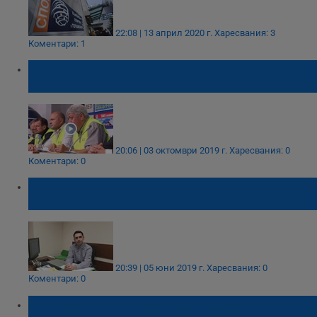
22:08 | 13 април 2020 г.
Харесвания: 3
Коментари: 1
Нови масови протести срещу Закона за
горивата
20:06 | 03 октомври 2019 г.
Харесвания: 0
Коментари: 0
В бързите кредити има най-много клаузи
капани
20:39 | 05 юни 2019 г.
Харесвания: 0
Коментари: 0
Красимир Дачев: В света няма такова