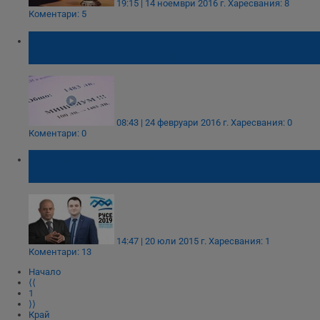
19:15 | 14 ноември 2016 г.
Харесвания: 8
Коментари: 5
Ако възразиш на "Топлофикация", дълг от
100 лева става 1483 лева
08:43 | 24 февруари 2016 г.
Харесвания: 0
Коментари: 0
Общинска фондация се превърна в
безусловен монополист
14:47 | 20 юли 2015 г.
Харесвания: 1
Коментари: 13
Начало
⟨⟨
1
⟩⟩
Край