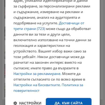
адрес, уникални идентификатори и данни
13:55 | 5.8.2026 г.
за сърфиране, за персонализирани реклами
Стотици хиляди пенсии ще бъдат намалени, ако...
и съдържание, измерване на реклами и
08:14 | 5.8.2026 г.
съдържание, анализ на аудиторията и
подобряване на услугите.
Доставчици от
Миа Халифа спечели 650 000 долара от титлата
трети страни (723)
може също да обработват
на...
данните ви за тези и други цели,
20:08 | 22.7.2026 г.
включително използване на точни данни за
геолокация и характеристики на
НОИ обяви всички нужни документи за
устройството. Вашият избор важи само за
пенсиониране
12:26 | 20.7.2026 г.
този уебсайт. Някои доставчици може да
разчитат на законен интерес вместо на
Цените на дините в Гърция удариха историческо
съгласие; имате право да възразите в
дъно
Настройки за рекламиране
. Можете да
15:58 | 22.7.2026 г.
оттеглите съгласието си по всяко време в
Настройки на бисквитките
.
Политика за
Българка поръча първия домашен робот за
домакинска...
поверителност
20:03 | 5.8.2026 г.
НАСТРОЙКИ
ДА, КЪМ САЙТА
РЕКЛАМА