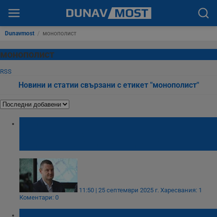
Dunavmost
/
монополист
монополист
RSS
Новини и статии свързани с етикет "монополист"
Симеон Ставрев: Шефът на
"Топлофикация" трябва да напусне след
коментара за "ниските сметки"
11:50 | 25 септември 2025 г.
Харесвания: 1
Коментари: 0
Георги Ангелов: Откакто "Газпром" врътна