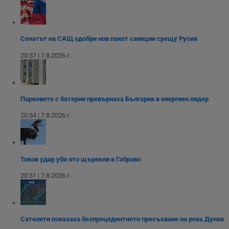
Строго необходимите бисквитки позволяват основната
функционалност на уебсайта, като потребителско
влизане и управление на акаунта. Уебсайтът не може да
се използва правилно без строго необходими
бисквитки.
Сенатът на САЩ одобри нов пакет санкции срещу Русия
Валиден
20:57 | 7.8.2026 г.
Име
Доставчик
/
Домейн
О
до
__RequestVerificationToken
Сесия
Т
Microsoft
п
Corporation
ф
www.dunavmost.com
з
Парковете с батерии превърнаха България в енергиен лидер
п
и
20:54 | 7.8.2026 г.
п
A
т
е
д
н
Токов удар уби ято щъркели в Габрово
п
с
20:51 | 7.8.2026 г.
у
и
ф
н
м
Т
и
Сателити показаха безпрецедентното пресъхване на река Дунав
п