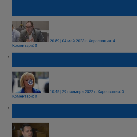
кранчето, цената на газа в Европа
постоянно спада
20:59 | 04 май 2023 г.
Харесвания: 4
Коментари: 0
Мая Манолова: Корнелия Нинова не е
обединителят на ляво мислещите хора
10:45 | 29 ноември 2022 г.
Харесвания: 0
Коментари: 0
Адвокат Петър Николов осъди ВиК -
Варна