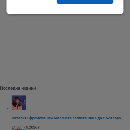
Строго
Ефективност
необходимо
Таргетиране
Функционалност
Некласифицирани
Последни новини
Строго необходимо
Ефективност
Таргетиране
Функционалност
Наталия Ефремова: Минималната заплата няма да е 620 евро
Некласифицирани
21:03 | 7.8.2026 г.