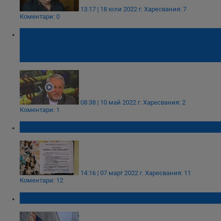
13:17 | 18 юли 2022 г.
Харесвания: 7
Коментари: 0
Иван Хиновски: В България има големи
залежи на газ, това плаши монополиста
"Газпром"
08:38 | 10 май 2022 г.
Харесвания: 2
Коментари: 1
ВиК дере русенци с двойни сметки за вода
14:16 | 07 март 2022 г.
Харесвания: 11
Коментари: 12
Тотото ще развива спортните залагания