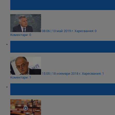
животно, както нашия монополист, който
е губещ
08:06 | 13 май 2019 г.
Харесвания: 0
Коментари: 0
Атанас Атанасов: "Коалицията" Лукойл е
видна с просто око
15:05 | 18 ноември 2018 г.
Харесвания: 1
Коментари: 1
Русенски адвокат помага безплатно да си
търсите правата