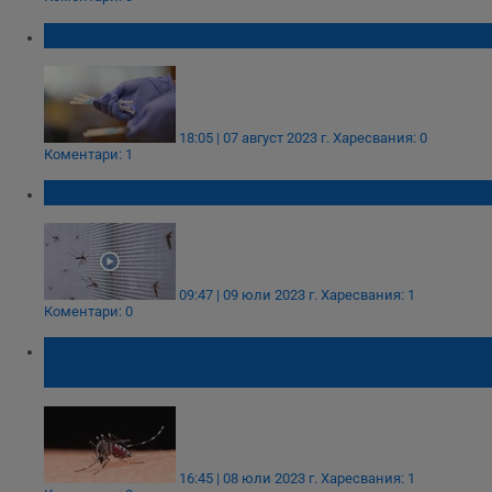
Пет болести, които смятахме за изчезнали
18:05 | 07 август 2023 г.
Харесвания: 0
Коментари: 1
Седем случая на малария в САЩ
09:47 | 09 юли 2023 г.
Харесвания: 1
Коментари: 0
Хора с кръвна група 0 са двойно по-
предпочитани от комарите
16:45 | 08 юли 2023 г.
Харесвания: 1