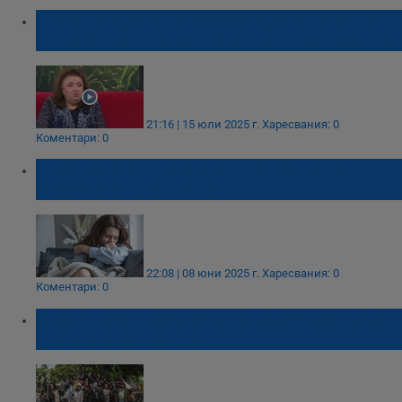
Проф. Радостина Александрова: Случаят
на малария в Румъния е тревожен сигнал
21:16 | 15 юли 2025 г.
Харесвания: 0
Коментари: 0
Горещините увеличават тежестта на
болестите до 13 пъти
22:08 | 08 юни 2025 г.
Харесвания: 0
Коментари: 0
Мистериозно заболяване уби 60 и зарази
над 1000 души в Конго