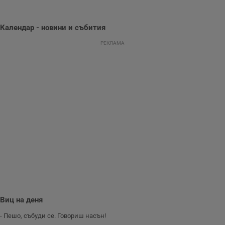
се оптимизира
представянето на
уебсайта и да
направят
Календар - новини и събития
рекламните
съобщения по-
РЕКЛАМА
важни за
потребителя.
Виц на деня
- Пешо, събуди се. Говориш насън!