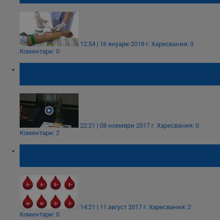
12:54 | 16 януари 2018 г.
Харесвания: 0
Коментари: 0
Здравната инспекция в Русе е
предотвратила епидемия от малария
22:21 | 08 ноември 2017 г.
Харесвания: 0
Коментари: 2
Хората с тази кръвна група са най-
устойчиви на болести
14:21 | 11 август 2017 г.
Харесвания: 2
Коментари: 0