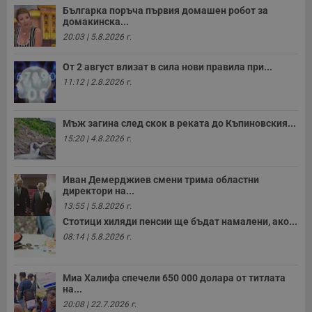
п
Българка поръча първия домашен робот за
к
домакинска...
ч
п
20:03 | 5.8.2026 г.
с
б
От 2 август влизат в сила нови правила при...
__cf_bm
29
Т
Cloudflare Inc.
минути
с
.twitter.com
11:12 | 2.8.2026 г.
59
р
секунди
м
б
о
Мъж загина след скок в реката до Къпиновския...
у
15:20 | 4.8.2026 г.
п
о
и
т
Иван Демерджиев смени трима областни
receive-cookie-deprecation
.hit.gemius.pl
1 година
Т
директори на...
с
13:55 | 5.8.2026 г.
с
н
Стотици хиляди пенсии ще бъдат намалени, ако...
н
08:14 | 5.8.2026 г.
п
б
п
с
о
Миа Халифа спечели 650 000 долара от титлата
с
на...
а
20:08 | 22.7.2026 г.
р