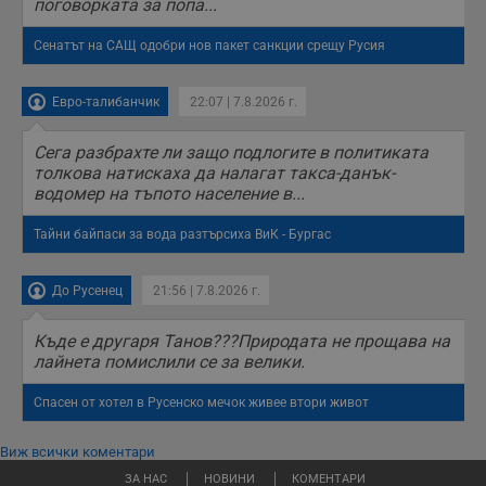
поговорката за попа...
Сенатът на САЩ одобри нов пакет санкции срещу Русия
Евро-талибанчик
22:07 | 7.8.2026 г.
Сега разбрахте ли защо подлогите в политиката
толкова натискаха да налагат такса-данък-
водомер на тъпото население в...
Тайни байпаси за вода разтърсиха ВиК - Бургас
До Русенец
21:56 | 7.8.2026 г.
Къде е другаря Танов???Природата не прощава на
лайнета помислили се за велики.
Спасен от хотел в Русенско мечок живее втори живот
Виж всички коментари
ЗА НАС
НОВИНИ
КОМЕНТАРИ