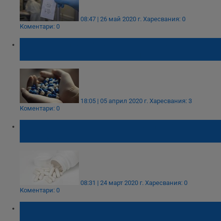
08:47 | 26 май 2020 г.
Харесвания: 0
Коментари: 0
Турска компания започна производство на
лекарство против COVID-19
18:05 | 05 април 2020 г.
Харесвания: 3
Коментари: 0
Мъж в САЩ почина след самолечение с
антималарийно лекарство
08:31 | 24 март 2020 г.
Харесвания: 0
Коментари: 0
Българка в Германия е заточена при болен
от малария