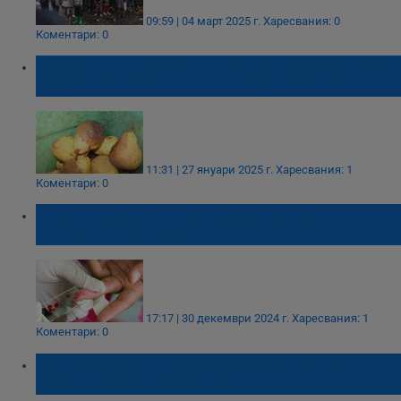
09:59 | 04 март 2025 г.
Харесвания: 0
Коментари: 0
Любовната "песен" на плодовите мушици
влиза в борбата срещу комарите
11:31 | 27 януари 2025 г.
Харесвания: 1
Коментари: 0
Българка се зарази с малария след
почивка в Занзибар
17:17 | 30 декември 2024 г.
Харесвания: 1
Коментари: 0
Революционна израелска технология в
борбата срещу комарите