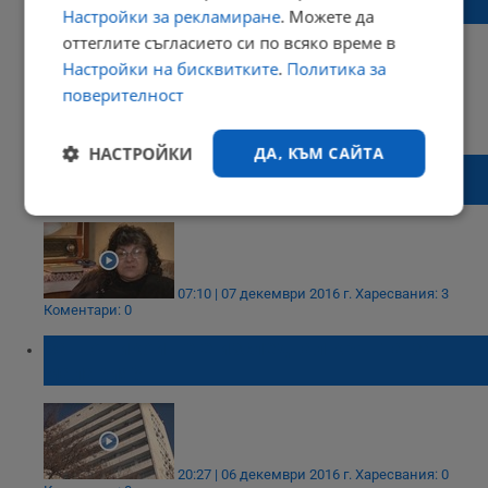
Русе не е починал от малария
Настройки за рекламиране
. Можете да
оттеглите съгласието си по всяко време в
Настройки на бисквитките
.
Политика за
поверителност
13:59 | 07 декември 2016 г.
Харесвания: 1
Коментари: 1
НАСТРОЙКИ
ДА, КЪМ САЙТА
Дъщерята на починалия пациент: Ами ако
тази кръв беше прелята на детенце?!
Строго
Ефективност
необходимо
07:10 | 07 декември 2016 г.
Харесвания: 3
Коментари: 0
Таргетиране
Функционалност
Защо никой не е изследвал кръвта за
малария?
Некласифицирани
20:27 | 06 декември 2016 г.
Харесвания: 0