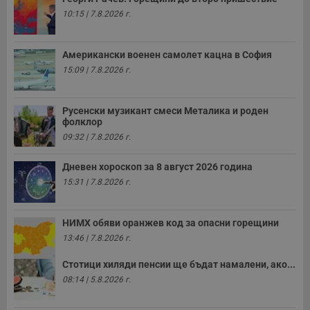
н
п
10:15 | 7.8.2026 г.
с
у
и
ф
Американски военен самолет кацна в София
н
м
15:09 | 7.8.2026 г.
Т
и
п
у
Русенски музикант смеси Металика и роден
з
фолклор
б
09:32 | 7.8.2026 г.
VISITOR_PRIVACY_METADATA
5 месеца
Т
YouTube
4
с
.youtube.com
Дневен хороскоп за 8 август 2026 година
седмици
с
с
15:31 | 7.8.2026 г.
п
и
п
т
НИМХ обяви оранжев код за опасни горещини
в
с
13:46 | 7.8.2026 г.
з
с
Стотици хиляди пенсии ще бъдат намалени, ако...
п
о
08:14 | 5.8.2026 г.
р
п
н