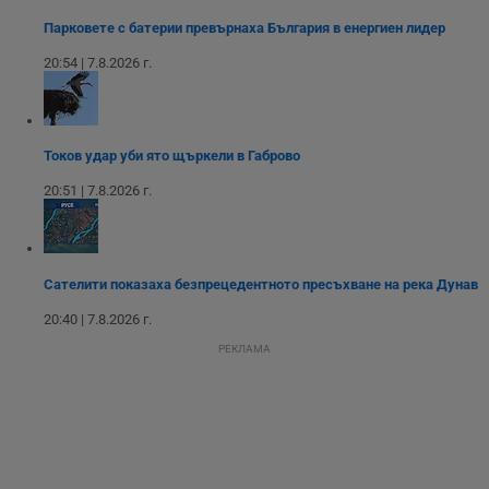
месеца 4
използва за
седмици
проследяване на
Парковете с батерии превърнаха България в енергиен лидер
потребителски
взаимодействия и
20:54 | 7.8.2026 г.
ангажираност на
уебсайта за
подобряване на
обслужването и
потребителския
опит.
Токов удар уби ято щъркели в Габрово
Gtest
1
Тази бисквитка се
Gemius
20:51 | 7.8.2026 г.
седмица
използва за A/B
.hit.gemius.pl
тестване на
уебсайта чрез
събиране на
данни за
поведението и
Сателити показаха безпрецедентното пресъхване на река Дунав
взаимодействието
на посетителите.
Той помага за
20:40 | 7.8.2026 г.
подобряване на
потребителския
РЕКЛАМА
опит, като
разбира как
потребителите се
ангажират с
различни
елементи на
уебсайта по
време на етапите
на тестване.