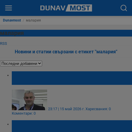
Dunavmost
/
малария
малария
RSS
Новини и статии свързани с етикет "малария"
Георги Миндов: Кърлежите са по-опасни
от комарите
23:17 | 15 май 2026 г.
Харесвания: 0
Коментари: 0
Учени подготвят пълното заличаване на
заразните комари