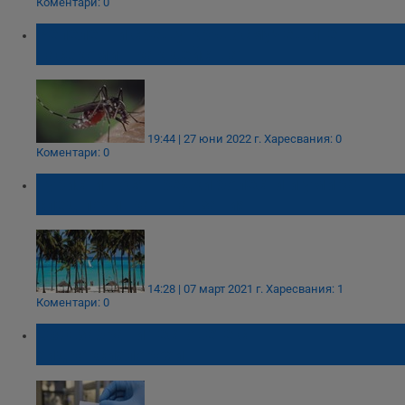
Коментари: 0
Репеленти срещу кръвосмучещите
насекоми - как действат
19:44 | 27 юни 2022 г.
Харесвания: 0
Коментари: 0
Туристи носят редки болести и умират
след почивка в Танзания
14:28 | 07 март 2021 г.
Харесвания: 1
Коментари: 0
СЗО забрани тестовете с
хидроксихлорохин