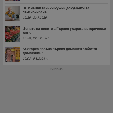
у
з
НОИ обяви всички нужни документи за
з
пенсиониране
п
12:26 | 20.7.2026 г.
ASP.NET_SessionId
Сесия
Т
Microsoft
с
Corporation
D
www.dunavmost.com
Цените на дините в Гърция удариха историческо
п
дъно
и
т
15:58 | 22.7.2026 г.
к
п
и
Българка поръча първия домашен робот за
у
домакинска...
р
к
20:03 | 5.8.2026 г.
п
д
д
РЕКЛАМА
п
у
Доставчик
/
Валиден
Валиден
Име
Име
Доставчик
/
Домейн
Описание
Описание
Домейн
Доставчик
/
до
Валиден
до
Име
Описание
Домейн
до
_sharedID
__Secure-
.dunavmost.com
.youtube.com
11
Тази бисквитка се
5 месеца