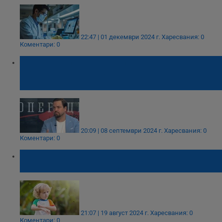
22:47 | 01 декември 2024 г.
Харесвания: 0
Коментари: 0
Георги Димов: Пандемиите не се появяват
случайно и предизвикват ужас сред
хората
20:09 | 08 септември 2024 г.
Харесвания: 0
Коментари: 0
Учени разработиха еко-коктейл за
унищожаване на комари
21:07 | 19 август 2024 г.
Харесвания: 0
Коментари: 0