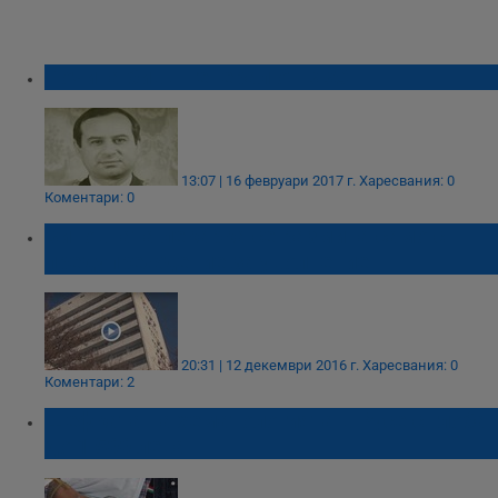
Почина бивш генерал от ВВС
13:07 | 16 февруари 2017 г.
Харесвания: 0
Коментари: 0
Виновната лекарка се размина само с
предупреждение за уволнение
20:31 | 12 декември 2016 г.
Харесвания: 0
Коментари: 2
Шефката на хематологията в Русе с глоба
до 1 500 лева