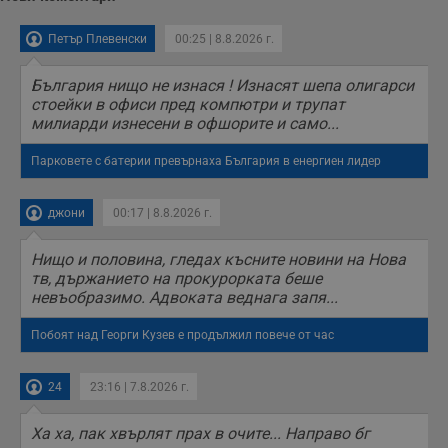
Петър Плевенски
00:25 | 8.8.2026 г.
България нищо не изнася ! Изнасят шепа олигарси
стоейки в офиси пред компютри и трупат
милиарди изнесени в офшорите и само...
Парковете с батерии превърнаха България в енергиен лидер
джони
00:17 | 8.8.2026 г.
Нищо и половина, гледах късните новини на Нова
тв, държанието на прокурорката беше
невъобразимо. Адвоката веднага запя...
Побоят над Георги Кузев е продължил повече от час
24
23:16 | 7.8.2026 г.
Ха ха, пак хвърлят прах в очите... Направо бг