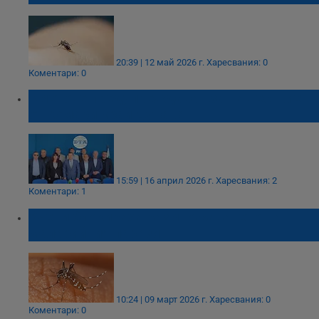
20:39 | 12 май 2026 г.
Харесвания: 0
Коментари: 0
Кметове предупреждават за нашествие
от комари край Дунава
15:59 | 16 април 2026 г.
Харесвания: 2
Коментари: 1
Учени блокираха размножаването на
маларийния паразит
10:24 | 09 март 2026 г.
Харесвания: 0
Коментари: 0