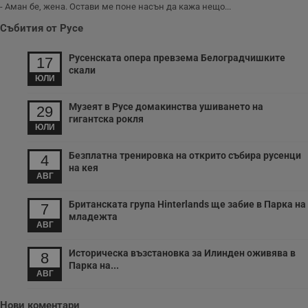
- Аман бе, жена. Остави ме поне насън да кажа нещо...
Събития от Русе
Русенската опера превзема Белоградчишките
17
скали
ЮЛИ
Музеят в Русе домакинства ушиването на
29
гигантска рокля
ЮЛИ
Безплатна тренировка на открито събира русенци
4
на кея
АВГ
Британската група Hinterlands ще забие в Парка на
7
младежта
АВГ
Историческа възстановка за Илинден оживява в
8
Парка на...
АВГ
Нови коментари