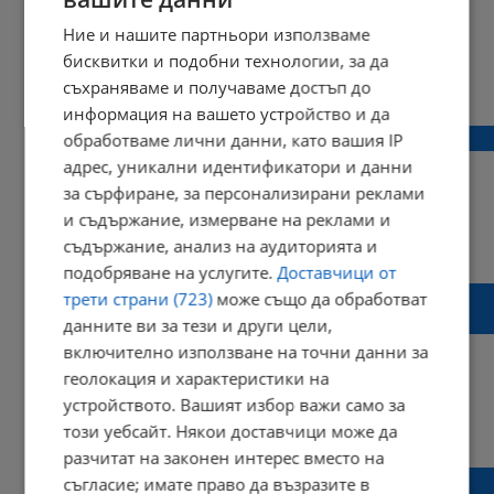
Ние и нашите партньори използваме
бисквитки и подобни технологии, за да
13:25 | 11 декември 2016 г.
Харесвания: 0
съхраняваме и получаваме достъп до
Коментари: 0
информация на вашето устройство и да
13 000 литра кръв бракуват годишно
обработваме лични данни, като вашия IP
адрес, уникални идентификатори и данни
за сърфиране, за персонализирани реклами
и съдържание, измерване на реклами и
06:51 | 09 декември 2016 г.
Харесвания: 0
съдържание, анализ на аудиторията и
Коментари: 1
подобряване на услугите.
Доставчици от
Кой е виновен за заразената с малария
трети страни (723)
може също да обработват
кръв в Русе?
данните ви за тези и други цели,
включително използване на точни данни за
геолокация и характеристики на
устройството. Вашият избор важи само за
09:40 | 08 декември 2016 г.
Харесвания: 0
този уебсайт. Някои доставчици може да
Коментари: 0
разчитат на законен интерес вместо на
Бивш здравен министър: Пациентът в
съгласие; имате право да възразите в