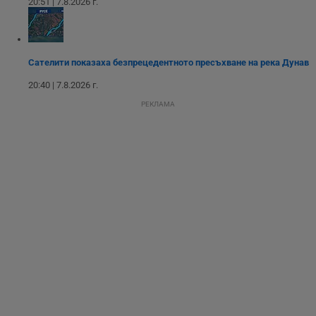
20:51 | 7.8.2026 г.
потребителския
опит, като
разбира как
потребителите се
ангажират с
различни
Сателити показаха безпрецедентното пресъхване на река Дунав
елементи на
уебсайта по
време на етапите
20:40 | 7.8.2026 г.
на тестване.
РЕКЛАМА
Gdyn
1 година
Тази бисквитка се
Gemius
използва за
.hit.gemius.pl
събиране на
анонимни
статистически
данни, свързани с
посещенията в
уебсайта на
потребителя, като
броя на
посещенията,
средното време,
прекарано на
уебсайта и какви
страници са били
заредени. Целта е
да се подобри
съдържанието на
сайта и
потребителския
опит.