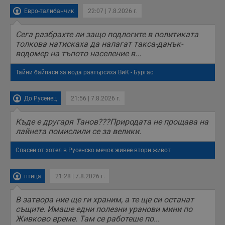
Евро-талибанчик
22:07 | 7.8.2026 г.
Сега разбрахте ли защо подлогите в политиката
толкова натискаха да налагат такса-данък-
водомер на тъпото население в...
Тайни байпаси за вода разтърсиха ВиК - Бургас
До Русенец
21:56 | 7.8.2026 г.
Къде е другаря Танов???Природата не прощава на
лайнета помислили се за велики.
Спасен от хотел в Русенско мечок живее втори живот
птица
21:28 | 7.8.2026 г.
В затвора ние ще ги храним, а те ще си останат
същите. Имаше едни полезни уранови мини по
Живково време. Там се работеше по...