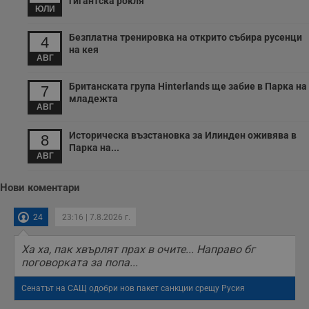
гигантска рокля
ЮЛИ
Безплатна тренировка на открито събира русенци
4
на кея
АВГ
Британската група Hinterlands ще забие в Парка на
7
младежта
АВГ
Историческа възстановка за Илинден оживява в
8
Парка на...
АВГ
Нови коментари
24
23:16 | 7.8.2026 г.
Ха ха, пак хвърлят прах в очите... Направо бг
поговорката за попа...
Сенатът на САЩ одобри нов пакет санкции срещу Русия