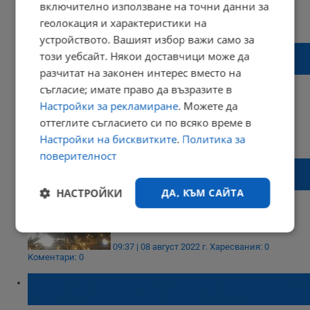
включително използване на точни данни за
22:34 | 17 август 2022 г.
Харесвания: 1
геолокация и характеристики на
Коментари: 2
устройството. Вашият избор важи само за
Антониу Гутериш и Ердоган ще посетят
този уебсайт. Някои доставчици може да
Украйна
разчитат на законен интерес вместо на
съгласие; имате право да възразите в
Настройки за рекламиране
. Можете да
оттеглите съгласието си по всяко време в
22:29 | 16 август 2022 г.
Харесвания: 1
Настройки на бисквитките
.
Политика за
Коментари: 0
поверителност
Увеличават се международните опасения
за съдбата на Запорожката АЕЦ
НАСТРОЙКИ
ДА, КЪМ САЙТА
Строго
Ефективност
необходимо
09:37 | 08 август 2022 г.
Харесвания: 0
Коментари: 0
Антониу Гутериш: Обложете с още данъци
печалбите на енергийните фирми
Таргетиране
Функционалност