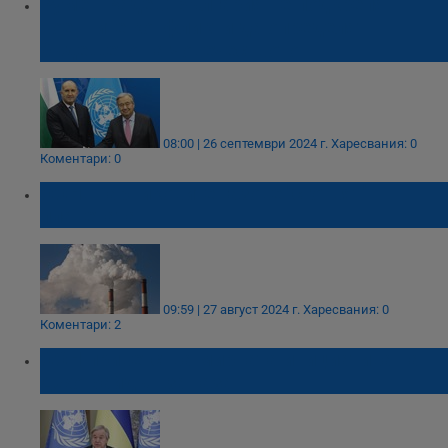
Румен Радев: България не подкрепя
военните конфликти да определят
бъдещето на човечеството
08:00 | 26 септември 2024 г.
Харесвания: 0
Коментари: 0
ООН: Парниковите газове "сготвят"
планетата
09:59 | 27 август 2024 г.
Харесвания: 0
Коментари: 2
ООН приветства мирната инициатива на
Джо Байдън за Газа