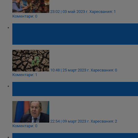
23:02 | 03 май 2023 г.
Харесвания: 1
Коментари: 0
Антониу Гутериш: Оцеляването на
човечеството зависи от управлението на
водните ресурси
10:48 | 25 март 2023 г.
Харесвания: 0
Коментари: 1
Нови преговори между Русия и ООН за
сделката с украинското зърно
22:54 | 09 март 2023 г.
Харесвания: 2
Коментари: 0
Антониу Гутериш: Богатите държави