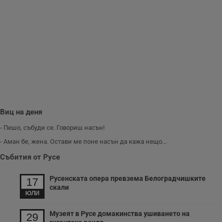
Виц на деня
- Пешо, събуди се. Говориш насън!
- Аман бе, жена. Остави ме поне насън да кажа нещо...
Събития от Русе
Русенската опера превзема Белоградчишките
17
скали
ЮЛИ
Музеят в Русе домакинства ушиването на
29