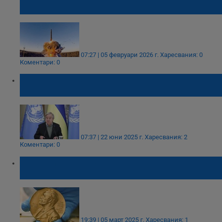
изтече
07:27 | 05 февруари 2026 г.
Харесвания: 0
Коментари: 0
Ръководителят на ООН: Ударите на САЩ
по Иран водят до опасна ескалация
07:37 | 22 юни 2025 г.
Харесвания: 2
Коментари: 0
338 номинации за Нобеловата награда за
мир
19:39 | 05 март 2025 г.
Харесвания: 1