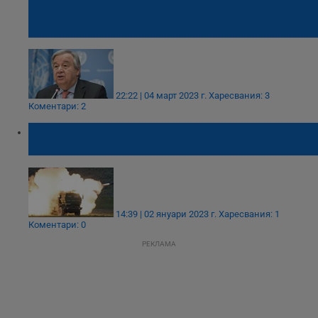
притискат бедните страни с хищнически
лихви и смазващи цени на горивата
22:22 | 04 март 2023 г.
Харесвания: 3
Коментари: 2
Бивш генерал от НАТО прогнозира спиране
на огъня в Украйна
14:39 | 02 януари 2023 г.
Харесвания: 1
Коментари: 0
РЕКЛАМА