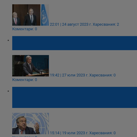
22:01 | 24 август 2023 г.
Харесвания: 2
Коментари: 0
ООН: Настъпи ерата на "глобалното
кипене"
19:42 | 27 юли 2023 г.
Харесвания: 0
Коментари: 0
Антониу Гутериш: Злонамереното
използване на изкуствен интелект може
да причини ужасяващо количество смърт
15:14 | 19 юли 2023 г.
Харесвания: 0