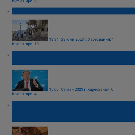
Коментари: 0
ООН включи Русия в „списъка на срама“
13:34 | 23 юни 2023 г.
Харесвания: 1
Коментари: 10
ООН: Да се договори мир в Украйна сега е
невъзможно
15:00 | 09 май 2023 г.
Харесвания: 0
Коментари: 4
Антониу Гутериш призова да бъде
предотвратена пълномащабна война в
Судан