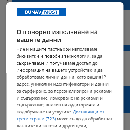
климатична касапница от такъв мащаб!
Отговорно използване на
20:03 | 10 септември 2022 г.
Харесвания: 0
вашите данни
Коментари: 2
Реджеп Ердоган: Не искаме нов Чернобил
Ние и нашите партньори използваме
бисквитки и подобни технологии, за да
съхраняваме и получаваме достъп до
информация на вашето устройство и да
20:06 | 18 август 2022 г.
Харесвания: 0
обработваме лични данни, като вашия IP
Коментари: 0
адрес, уникални идентификатори и данни
Русия настоява САЩ незабавно да
за сърфиране, за персонализирани реклами
издадат визи на водената от министър
и съдържание, измерване на реклами и
Лавров делегация за срещата на ООН през
съдържание, анализ на аудиторията и
септември
подобряване на услугите.
Доставчици от
трети страни (723)
може също да обработват
данните ви за тези и други цели,