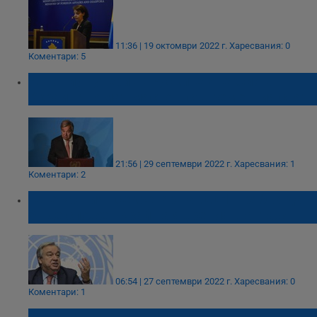
11:36 | 19 октомври 2022 г.
Харесвания: 0
Коментари: 5
Антониу Гутериш: Руските анексии в
Украйна нямат място в съвременния свят
21:56 | 29 септември 2022 г.
Харесвания: 1
Коментари: 2
Генералният секретар на ООН: Трябва да
бъде сложен край на ядрения шантаж
06:54 | 27 септември 2022 г.
Харесвания: 0
Коментари: 1
Антониу Гутериш: Никога не съм виждал