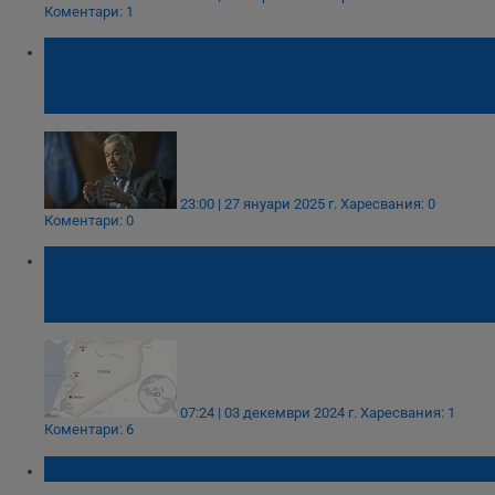
Коментари: 1
Антониу Гутериш изрази безпокойство от
спирането на чуждестранните помощи от
САЩ
23:00 | 27 януари 2025 г.
Харесвания: 0
Коментари: 0
Лондон призова Русия да спазва
международното право при ударите в
Сирия
07:24 | 03 декември 2024 г.
Харесвания: 1
Коментари: 6
ООН: Светът върви към катастрофа