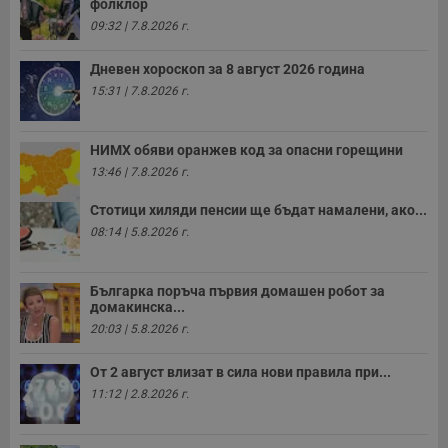
т
фолклор
в
09:32 | 7.8.2026 г.
с
з
с
Дневен хороскоп за 8 август 2026 година
п
о
15:31 | 7.8.2026 г.
р
п
н
п
НИМХ обяви оранжев код за опасни горещини
к
ч
13:46 | 7.8.2026 г.
п
с
Стотици хиляди пенсии ще бъдат намалени, ако...
б
08:14 | 5.8.2026 г.
__cf_bm
29
Т
Cloudflare Inc.
минути
с
.twitter.com
59
р
секунди
м
Българка поръча първия домашен робот за
б
домакинска...
о
у
20:03 | 5.8.2026 г.
п
о
и
От 2 август влизат в сила нови правила при...
т
11:12 | 2.8.2026 г.
receive-cookie-deprecation
.hit.gemius.pl
1 година
Т
с
с