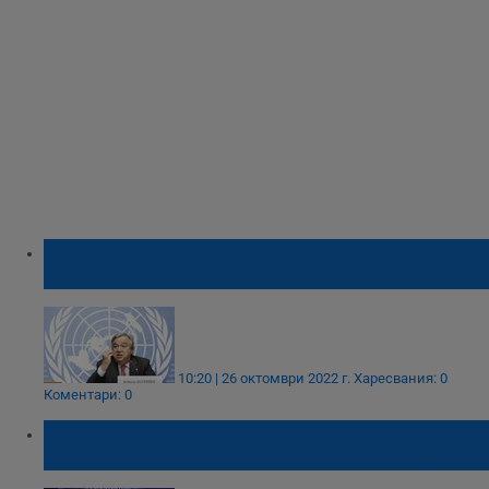
Световното здраве става все по-голям
заложник на изкопаемите горива
10:20 | 26 октомври 2022 г.
Харесвания: 0
Коментари: 0
Косово: Вучич готви военна агресия на
Балканите като тази на Путин в Украйна