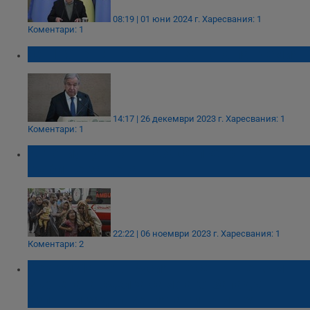
08:19 | 01 юни 2024 г.
Харесвания: 1
Коментари: 1
ООН: Светът не е готов за нова пандемия
14:17 | 26 декември 2023 г.
Харесвания: 1
Коментари: 1
Антониу Гутериш: Газа се превръща в
гробище за деца
22:22 | 06 ноември 2023 г.
Харесвания: 1
Коментари: 2
Сергей Лавров: Русия ще се върне към
зърнената сделка само ако Западът
изпълни задълженията си към нея