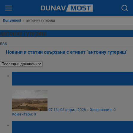
Dunavmost
/
антониу гутериш
антониу гутериш
RSS
Новини и статии свързани с етикет "антониу гутериш"
Ертарин Къузин: Световната
продоволствена криза вече започна
07:13 | 03 април 2026 г.
Харесвания: 0
Коментари: 0
Договорът за ограничаване на ядрените
оръжия между САЩ и Русия официално