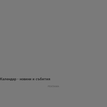
Gdynp
1 година
Тази бисквитка се
Gemius
използва с цел
.hit.gemius.pl
събиране на
информация за
потребителското
поведение и
предпочитания.
Тази информация
се използва, за да
се оптимизира
представянето на
уебсайта и да
направят
рекламните
съобщения по-
важни за
потребителя.
Календар - новини и събития
РЕКЛАМА