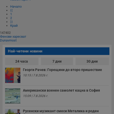
п
Corporation
ф
www.dunavmost.com
Начало
з
⟨⟨
п
1
и
2
п
A
⟩⟩
т
Край
е
д
147402
н
Фенове харесват
п
Dunavmost
с
у
и
Най-четени новини
ф
н
м
24 часа
7 дни
30 дни
Т
и
Георги Рачев: Горещини до второ пришествие
п
у
10:15 | 7.8.2026 г.
з
б
VISITOR_PRIVACY_METADATA
5 месеца
Т
YouTube
Американски военен самолет кацна в София
4
с
.youtube.com
15:09 | 7.8.2026 г.
седмици
с
с
п
и
Русенски музикант смеси Металика и роден
п