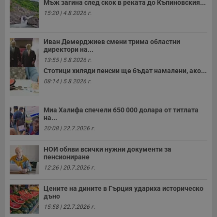
н
Мъж загина след скок в реката до Къпиновския...
н
15:20 | 4.8.2026 г.
п
б
п
с
Иван Демерджиев смени трима областни
о
директори на...
с
а
13:55 | 5.8.2026 г.
р
у
Стотици хиляди пенсии ще бъдат намалени, ако...
з
08:14 | 5.8.2026 г.
з
п
ASP.NET_SessionId
Сесия
Т
Microsoft
Миа Халифа спечели 650 000 долара от титлата
с
Corporation
на...
D
www.dunavmost.com
п
20:08 | 22.7.2026 г.
и
т
к
НОИ обяви всички нужни документи за
п
пенсиониране
и
у
12:26 | 20.7.2026 г.
р
к
п
Цените на дините в Гърция удариха историческо
д
дъно
д
п
15:58 | 22.7.2026 г.
у