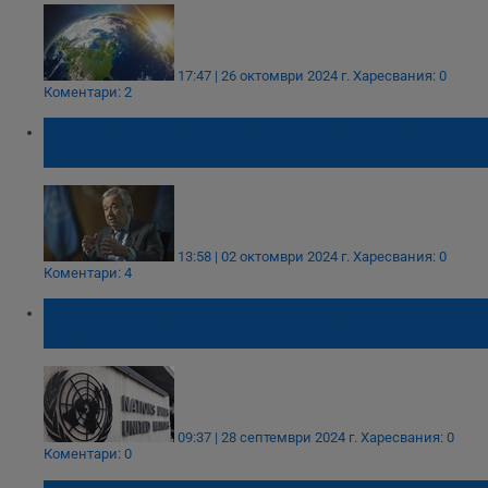
17:47 | 26 октомври 2024 г.
Харесвания: 0
Коментари: 2
Израел обяви Антониу Гутериш за персона
нон грата
13:58 | 02 октомври 2024 г.
Харесвания: 0
Коментари: 4
Световни лидери в ООН: Призиви за мир в
Газа
09:37 | 28 септември 2024 г.
Харесвания: 0
Коментари: 0