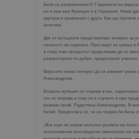
Били са разграничени 6-7 варианта на вируса
но я има във Франция и в Германия. Няма да
картина в сравнение с друга. Как ще протече
генетика.
Две от мутациите представляват интерес за у
началото на годината. През март се среща в 
а след това процентът продължава да се увел
разпространи по-добре, предполагат учените.
Вирусите нямат интерес да се изменят рязко 
Александрова.
Втората мутация се открива в ген, характерен
ген се изтрива и това се е случило и при пр
разказа проф. Радостина Александрова. В мом
Китай. Предполага се, че на теория би била с
„Все още не знаем напълно ролята на този 
естествения антивирусен имунитет на чов
мутация на този етап обаче не се променя, н