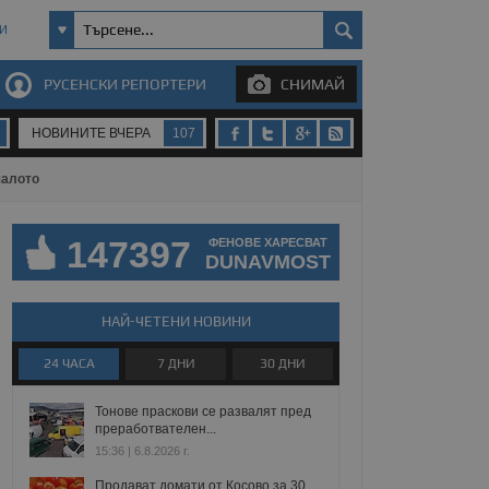
И
РУСЕНСКИ РЕПОРТЕРИ
СНИМАЙ
НОВИНИТЕ ВЧЕРА
107
чалото
147397
ФЕНОВЕ ХАРЕСВАТ
DUNAVMOST
НАЙ-ЧЕТЕНИ НОВИНИ
24 ЧАСА
7 ДНИ
30 ДНИ
Тонове праскови се развалят пред
преработвателен...
15:36 | 6.8.2026 г.
Продават домати от Косово за 30