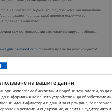
то е най-близо до вируса, който „прескочи“ от прилепите
 Което показва, че това, пред което в момента се
 е тръгнал в начало
то“.
асочили към по-консервативните части на вируса, отбеляза
ews@dunavmost.com
по всяко време на денонощието!
зползване на вашите данни
ници в Google
→
ньори използваме бисквитки и подобни технологии, за да 
 до информация на вашето устройство и да обработваме ли
Още по темата
никални идентификатори и данни за сърфиране, за персона
ерване на реклами и съдържание, анализ на аудиторията и