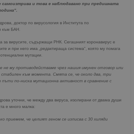
 се самоизтрива и това е наблюдавано при предишната
година“.
рова, доктор по вирусология в Института по
я към БАН.
на за вирусите, съдържащи РНК. Сегашният коронавирус е
ите и при него има „редактираща система“, която му помага
потенциални мутации.
още не му противодействаме чрез нашия имунен отговор или
 стабилен към момента. Смята се, че около два, три
т пъти по-ниска мутационна активност в сравнение с
рова уточни, че между два вируса, изолирани от двама души
ката е много малка:
ако приемем, че целият геном се изписва с 30 хиляди