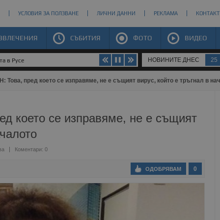
УСЛОВИЯ ЗА ПОЛЗВАНЕ
ЛИЧНИ ДАННИ
РЕКЛАМА
КОНТАКТ
ЗВЛЕЧЕНИЯ
СЪБИТИЯ
ФОТО
ВИДЕО
НОВИНИТЕ ДНЕС
25
та в Русе
: Това, пред което се изправяме, не е същият вирус, който е тръгнал в на
ред което се изправяме, не е същият
ачалото
ва
Коментари: 0
0
ОДОБРЯВАМ