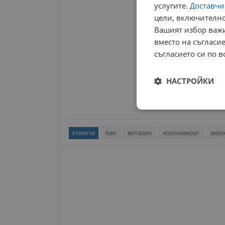
услугите.
Доставчиц
цели, включително
Вашият избор важи
вместо на съгласие
съгласието си по в
НАСТРОЙКИ
Строго
необходимо
етикети
бан
мутация
коронавирус
виру
Строго н
Строго необходимите б
на акаунта. Уебсайтът 