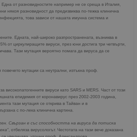
. Една от разновидностите например не се среща в Италия,
нни някоя разновидност да предизвиква по-тежка клинична
 инфекцията, това зависи от нашата имунна система и
чените. Едната, най-широко разпространената, възниква в
25% от циркулиращите вируси, през юни достига три четвърти,
ичава. Тази мутация вероятно помага да вируса да се
и повечето мутации са неутрални, изтъкна проф.
 за високопатогенните вируси като SARS и MERS. Част от този
едишната епидемия от коронавирус през 2002-2003 година,
ента тази мутация се открива в Тайван и в
вързана с по-лека клинична картина.
ген. Свързан е със способността на вируса да потиска
ека“
, отбеляза вирусологът. Честотата на тази вече доказана
е се увеличава, уточни проф. Александрова.