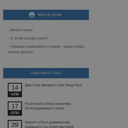
ВИЦ НА ДЕНЯ
не, зададена от уеб
 ASP.NET MVC
спре неразрешеното
т, известно като
– Много е жега!
тове. Той не съдържа
щожава при затваряне
– Е, колко пък да е жега?
– Отварям хладилника и гледам – едната бира
ение на съгласието на
изпила другата...
ст за тяхното
а данни за съгласието
ични политики и
антира, че техните
 сесии.
СЪБИТИЯ ОТ РУСЕ
аничаване между хората
а, за да се правят
Джаз под звездите с Биг Бенд Русе
хния уебсайт.
14
ЮЛИ
сигнализира на
 на бисквитките,
Русенската опера превзема
17
а съответствие и
Белоградчишките скали
ндарти и
ЮЛИ
ck и предоставя
Музеят в Русе домакинства
29
требител използва
ушиването на гигантска рокля