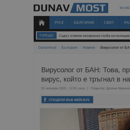
ЗА НАС
РУСЕ
БЪЛГАРИЯ
СВЯТ
РА
ГОРЕЩО
Съдът отмени незаконна глоба на полиция
Dunavmost
/
България
/
Новини
/
Вирусолог от БАН
Вирусолог от БАН: Това, п
вирус, който е тръгнал в н
02 ноември 2020 - 12:01 часа
Редактор:
Диляна Марино
СПОДЕЛИ ВЪВ ФЕЙСБУК