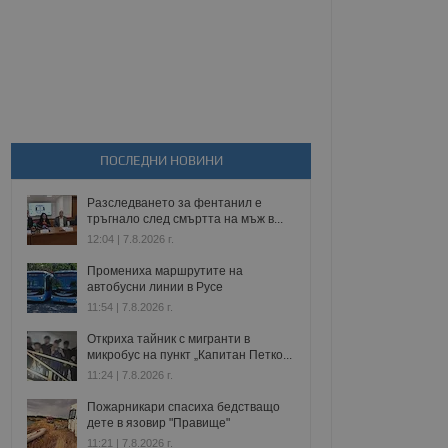
ПОСЛЕДНИ НОВИНИ
Разследването за фентанил е
тръгнало след смъртта на мъж в...
12:04 | 7.8.2026 г.
Промениха маршрутите на
автобусни линии в Русе
11:54 | 7.8.2026 г.
Откриха тайник с мигранти в
микробус на пункт „Капитан Петко...
11:24 | 7.8.2026 г.
Пожарникари спасиха бедстващо
дете в язовир "Правище"
11:21 | 7.8.2026 г.