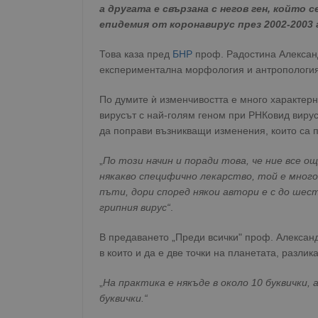
а другата е свързана с негов ген, който
епидемия от коронавирус през 2002-2003 
Това каза пред
БНР
проф. Радостина Александ
експериментална морфология и антропологи
По думите ѝ изменчивостта е много характер
вирусът с най-голям геном при РНКовид вирус
да поправи възникващи изменения, които са 
„
По този начин и поради това, че ние все 
някакво специфично лекарство, той е много
пъти, дори според някои автори е с до шес
грипния вирус“
.
В предаването „Преди всички" проф. Александ
в които и да е две точки на планетата, разли
„
На практика е някъде в около 10 буквички, 
буквички.“