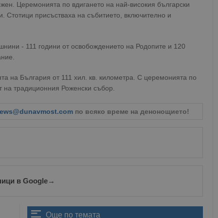
ожен. Церемонията по вдигането на най-високия български
и. Стотици присъстваха на събитието, включително и
шнини - 111 години от освобождението на Родопите и 120
ание.
а на България от 111 хил. кв. километра. С церемонията по
т на традиционния Роженски събор.
ews@dunavmost.com
по всяко време на денонощието!
ници в Google
→
Още по темата