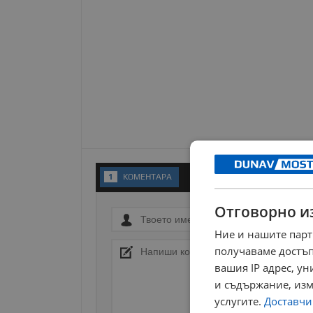
1
KОМЕНТАРA
Отговорно и
Ние и нашите парт
получаваме достъп
вашия IP адрес, у
и съдържание, изм
услугите.
Доставчиц