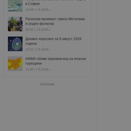
в София
15:09 | 7.8.2026 г.
Русенски музикант смеси Металика
и роден фолклор
09:32 | 7.8.2026 г.
Дневен хороскоп за 8 август 2026
година
15:31 | 7.8.2026 г.
НИМХ обяви оранжев код за опасни
горещини
13:46 | 7.8.2026 г.
РЕКЛАМА