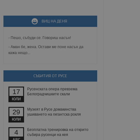
не, зададена от уеб
 ASP.NET MVC
спре неразрешеното
ВИЦ НА ДЕНЯ
т, известно като
тове. Той не съдържа
щожава при затваряне
- Пешо, събуди се. Говориш насън!
ение на съгласието на
- Аман бе, жена. Остави ме поне насън да
ст за тяхното
кажа нещо...
а данни за съгласието
ични политики и
антира, че техните
 сесии.
СЪБИТИЯ ОТ РУСЕ
аничаване между хората
а, за да се правят
хния уебсайт.
Русенската опера превзема
17
Белоградчишките скали
сигнализира на
ЮЛИ
 на бисквитките,
а съответствие и
Музеят в Русе домакинства
29
ндарти и
ушиването на гигантска рокля
ЮЛИ
ck и предоставя
требител използва
Безплатна тренировка на открито
4
йният потребител може
събира русенци на кея
 уебсайт.
АВГ