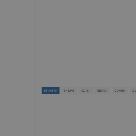
етикети
знаме
флаг
пилон
рожен
р