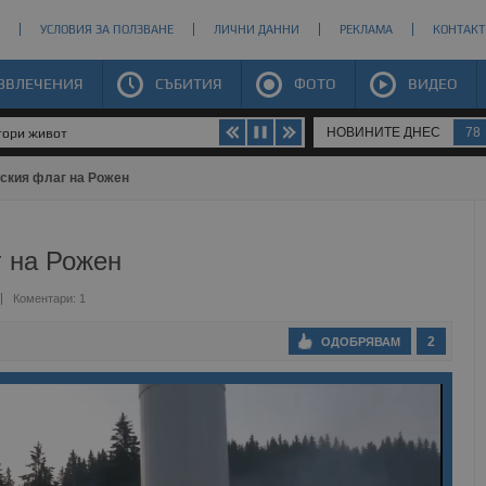
УСЛОВИЯ ЗА ПОЛЗВАНЕ
ЛИЧНИ ДАННИ
РЕКЛАМА
КОНТАКТ
ЗВЛЕЧЕНИЯ
СЪБИТИЯ
ФОТО
ВИДЕО
НОВИНИТЕ ДНЕС
78
втори живот
ския флаг на Рожен
г на Рожен
Коментари: 1
2
ОДОБРЯВАМ