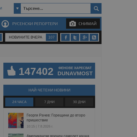
И
РУСЕНСКИ РЕПОРТЕРИ
СНИМАЙ
НОВИНИТЕ ВЧЕРА
107
147402
ФЕНОВЕ ХАРЕСВАТ
DUNAVMOST
НАЙ-ЧЕТЕНИ НОВИНИ
24 ЧАСА
7 ДНИ
30 ДНИ
Георги Рачев: Горещини до второ
пришествие
10:15 | 7.8.2026 г.
Американски военен самолет кацна