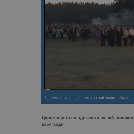
Церемонията по вдигането на най-високия българс
Церемонията по вдигането на най-високия
кабагайди