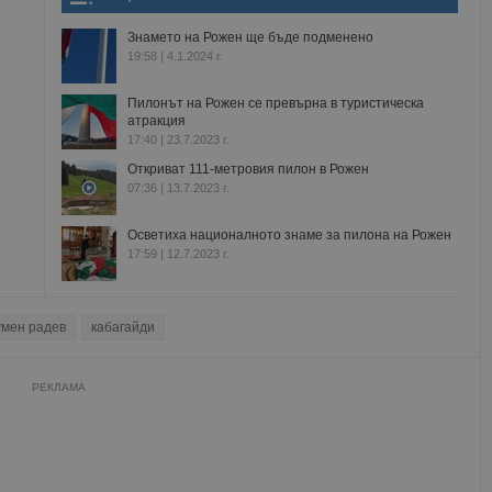
Знамето на Рожен ще бъде подменено
19:58 | 4.1.2024 г.
Пилонът на Рожен се превърна в туристическа
атракция
17:40 | 23.7.2023 г.
Откриват 111-метровия пилон в Рожен
07:36 | 13.7.2023 г.
Осветиха националното знаме за пилона на Рожен
17:59 | 12.7.2023 г.
умен радев
кабагайди
РЕКЛАМА