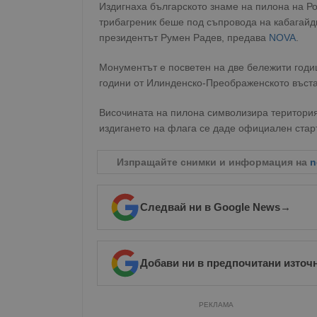
Издигнаха българското знаме на пилона на Р
трибагреник беше под съпровода на кабагайд
президентът Румен Радев, предава
NOVA
.
Монументът е посветен на две бележити годи
години от Илинденско-Преображенското въст
Височината на пилона символизира територият
издигането на флага се даде официален стар
Изпращайте снимки и информация на
n
Следвай ни в Google News
→
Добави ни в предпочитани източ
РЕКЛАМА