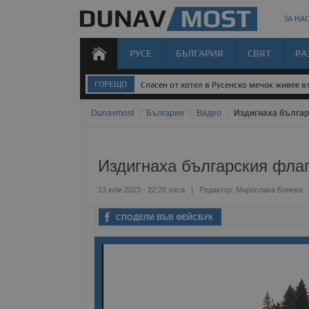
ЗА НАС
РУСЕ
БЪЛГАРИЯ
СВЯТ
РА
ГОРЕЩО
Спасен от хотел в Русенско мечок живее 
Dunavmost
/
България
/
Видео
/
Издигнаха българ
Издигнаха българския фла
13 юли 2023 - 22:20 часа
Редактор:
Мирослава Бонева
СПОДЕЛИ ВЪВ ФЕЙСБУК