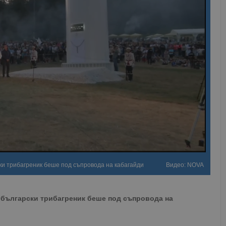
ки трибагреник беше под съпровода на кабагайди
Видео: NOVA
 български трибагреник беше под съпровода на