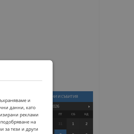
КАЛЕНДАР - НОВИНИ И СЪБИТИЯ
съхраняваме и
Август
2026
чни данни, като
лизирани реклами
ПО
ВТ
СР
ЧТ
ПТ
СБ
НД
 подобряване на
27
28
29
30
31
1
2
и за тези и други