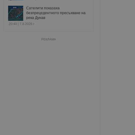
Сателити показаха
безпрецедентното пресъхване на
река Дунав
20:40 | 7.8.2026 г.
РЕКЛАМА