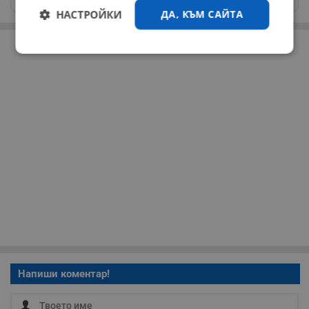
НАСТРОЙКИ
ДА, КЪМ САЙТА
РЕКЛАМА
Строго
Ефективност
необходимо
Таргетиране
Функционалност
Некласифицирани
Строго необходимо
Ефективност
Напиши коментар!
Таргетиране
Функционалност