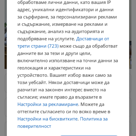
обработваме лични данни, като вашия IP
адрес, уникални идентификатори и данни
за сърфиране, за персонализирани реклами
и съдържание, измерване на реклами и
съдържание, анализ на аудиторията и
подобряване на услугите.
Доставчици от
трети страни (723)
може също да обработват
данните ви за тези и други цели,
включително използване на точни данни за
геолокация и характеристики на
устройството. Вашият избор важи само за
този уебсайт. Някои доставчици може да
Следвай ни в Google News
→
разчитат на законен интерес вместо на
съгласие; имате право да възразите в
Настройки за рекламиране
. Можете да
Предпочитани източници
→
оттеглите съгласието си по всяко време в
Настройки на бисквитките
.
Политика за
поверителност
Изпращайте снимки и информация на
news@dunavmost.com