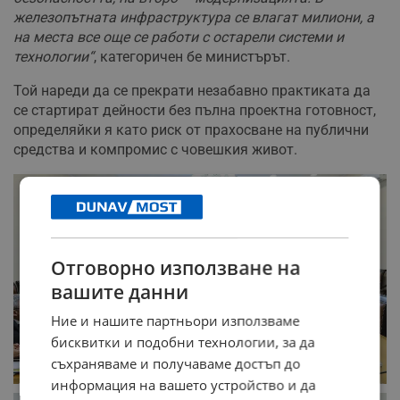
железопътната инфраструктура се влагат милиони, а
на места все още се работи с остарели системи и
технологии“
, категоричен бе министърът.
Той нареди да се прекрати незабавно практиката да
се стартират дейности без пълна проектна готовност,
определяйки я като риск от прахосване на публични
средства и компромис с човешкия живот.
Отговорно използване на
вашите данни
Ние и нашите партньори използваме
бисквитки и подобни технологии, за да
съхраняваме и получаваме достъп до
информация на вашето устройство и да