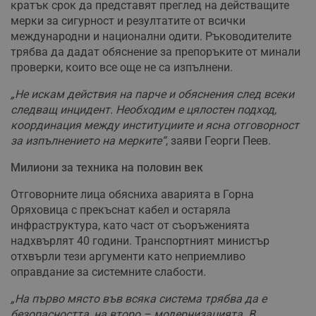
кратък срок да представят преглед на действащите
мерки за сигурност и резултатите от всички
международни и национални одити. Ръководителите
трябва да дадат обяснение за препоръките от минали
проверки, които все още не са изпълнени.
„Не искам действия на парче и обяснения след всеки
следващ инцидент. Необходим е цялостен подход,
координация между институциите и ясна отговорност
за изпълнението на мерките“
, заяви Георги Пеев.
Милиони за техника на половин век
Отговорните лица обясниха аварията в Горна
Оряховица с прекъснат кабел и остаряла
инфраструктура, като част от съоръженията
надхвърлят 40 години. Транспортният министър
отхвърли тези аргументи като неприемливо
оправдание за системните слабости.
„На първо място във всяка система трябва да е
безопасността, на второ – модернизацията. В