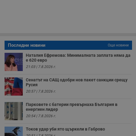
59
р
секунди
м
б
о
у
п
о
и
т
Последни новини
Още новини
receive-cookie-deprecation
.hit.gemius.pl
1 година
Т
с
с
Наталия Ефремова: Минималната заплата няма да
н
е 620 евро
н
21:03 | 7.8.2026 г.
п
б
п
Сенатът на САЩ одобри нов пакет санкции срещу
с
о
Русия
с
20:57 | 7.8.2026 г.
а
р
у
Парковете с батерии превърнаха България в
з
енергиен лидер
з
п
20:54 | 7.8.2026 г.
ASP.NET_SessionId
Сесия
Т
Microsoft
с
Corporation
Токов удар уби ято щъркели в Габрово
D
www.dunavmost.com
п
20:51 | 7.8.2026 г.