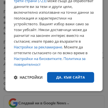
трети страни (723)
може също да обработват
Важността на баланса и фибрите
данните ви за тези и други цели,
Големият проблем при залитането по модерния тренд
включително използване на точни данни за
е изключването на други незаменими хранителни
геолокация и характеристики на
вещества. Наблягането основно на месо и яйца
устройството. Вашият избор важи само за
лишава тялото от фибри, които са дефицитни в
този уебсайт. Някои доставчици може да
менюто на съвременния човек.
разчитат на законен интерес вместо на
съгласие; имате право да възразите в
Пени Стърн:
„Когато се заредите с протеини, вие често
Настройки за рекламиране
. Можете да
изтласквате други жизненоважни храни – зеленчуци,
оттеглите съгласието си по всяко време в
пълнозърнести храни и плодове. Екстремните неща не
са полезни. Нужни са баланс и умереност, които могат
Настройки на бисквитките
.
Политика за
да се поддържат през целия живот.“
поверителност
Преди предприемането на каквито и да е драстични
НАСТРОЙКИ
ДА, КЪМ САЙТА
промени в хранителния режим, лекарите съветват да
се направи консултация с медицинско лице или
сертифициран диетолог.
Строго
Ефективност
необходимо
Следвай ни в Google News
→