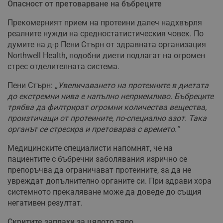
Опасност от претоварване на бъбреците
Прекомерният прием на протеини далеч надхвърля
реалните нужди на средностатистическия човек. По
думите на д-р Пени Стърн от здравната организация
Northwell Health, подобни диети подлагат на огромен
стрес отделителната система.
Пени Стърн:
„Увеличаването на протеините в диетата
до екстремни нива е напълно неприемливо. Бъбреците
трябва да филтрират огромни количества вещества,
произтичащи от протеините, по-специално азот. Така
органът се стресира и претоварва с времето.“
Медицинските специалисти напомнят, че на
пациентите с бъбречни заболявания изрично се
препоръчва да ограничават протеините, за да не
увреждат допълнително органите си. При здрави хора
системното прекаляване може да доведе до същия
негативен резултат.
Скритите заплахи за цялото тяло