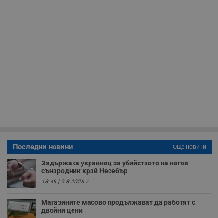
receive-cookie-deprecation
.hit.gemius.pl
1 година
Т
с
с
н
н
п
б
п
с
о
с
а
р
у
з
з
п
ASP.NET_SessionId
Сесия
Т
Microsoft
с
Corporation
D
www.dunavmost.com
п
Последни новини
Още новини
и
т
Задържаха украинец за убийството на негов
к
сънародник край Несебър
п
и
13:46 | 9.8.2026 г.
у
р
к
Магазините масово продължават да работят с
п
двойни цени
д