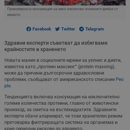
Прекомерната консумация на месо изключва полезните фибри от
менюто
Facebook
Twitter
Telegram
Здравни експерти съветват да избягваме
крайностите в храненето
Новата мания в социалните мрежи за уелнес и диети,
известна като „протеин максинг“ (protein maxxing),
може да причини дългосрочни здравословни
проблеми, съобщават от американското списание
Peo
ple
.
Тенденцията включва консумация на изключително
големи количества протеини, главно от животински
произход, за сметка на въглехидратите. Здравните
експерти обаче алармират, че този хранителен режим
претоварва филтриращата система на организма и
крие сериозни рискове за здравето.