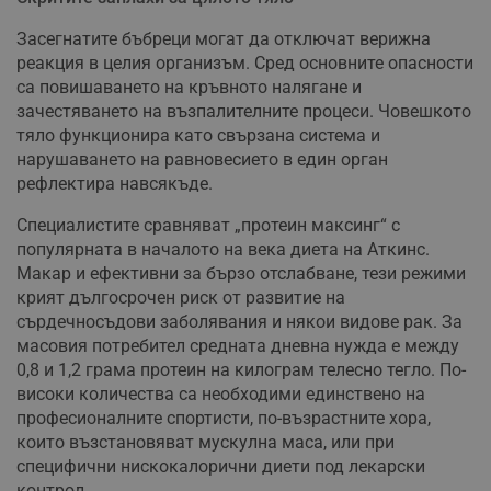
Засегнатите бъбреци могат да отключат верижна
реакция в целия организъм. Сред основните опасности
са повишаването на кръвното налягане и
зачестяването на възпалителните процеси. Човешкото
тяло функционира като свързана система и
нарушаването на равновесието в един орган
рефлектира навсякъде.
Специалистите сравняват „протеин максинг“ с
популярната в началото на века диета на Аткинс.
Макар и ефективни за бързо отслабване, тези режими
крият дългосрочен риск от развитие на
сърдечносъдови заболявания и някои видове рак. За
масовия потребител средната дневна нужда е между
0,8 и 1,2 грама протеин на килограм телесно тегло. По-
високи количества са необходими единствено на
професионалните спортисти, по-възрастните хора,
които възстановяват мускулна маса, или при
специфични нискокалорични диети под лекарски
контрол.