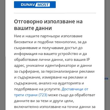
Отговорно използване на
Дрон нахлу в българското въздушно пространство
вашите данни
13:17 | 8.8.2026 г.
Ние и нашите партньори използваме
бисквитки и подобни технологии, за да
съхраняваме и получаваме достъп до
Румъния потопи втора баржа в Дунав
информация на вашето устройство и да
13:05 | 8.8.2026 г.
обработваме лични данни, като вашия IP
адрес, уникални идентификатори и данни
за сърфиране, за персонализирани реклами
и съдържание, измерване на реклами и
Активираха системата BG-Alert в Търговище заради опасни жеги
съдържание, анализ на аудиторията и
12:21 | 8.8.2026 г.
подобряване на услугите.
Доставчици от
трети страни (723)
може също да обработват
данните ви за тези и други цели,
включително използване на точни данни за
Японски учен определи параметрите на привлекателната