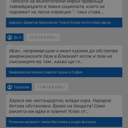
"Липсата на възпитателни мерки превръща
п
тийнейджърите в тежки социопати, които не
б
п
подлежат на лесна корекция." - така става...
с
о
с
Адвокат Димитър Марковски: Георги Кузев почти няма здрав...
а
р
у
До 3
12:12 | 8.8.2026 г.
з
з
п
Иран , например-щом е имал куража да обстрелва
ASP.NET_SessionId
Сесия
Т
Microsoft
американските бази в Близкият изток и тези на
с
Corporation
съюзниците му там , какво ще го...
D
www.dunavmost.com
п
и
Американски военен самолет кацна в София
т
к
п
и
Тодорова
11:49 | 8.8.2026 г.
у
р
к
Хареса ми, нестандартно, млади хора. Народна
п
битова обстановка. Браво на бандата! Само
д
ракията ми идва в повече! Успех от...
д
п
у
Русенски музикант смеси Металика и роден фолклор