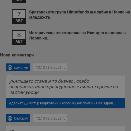
АВГ
с
з
с
Британската група Hinterlands ще забие в Парка на
7
п
младежта
о
АВГ
р
п
н
Историческа възстановка за Илинден оживява в
8
п
Парка на...
к
АВГ
ч
п
с
Нови коментари
б
__cf_bm
29
Т
Cloudflare Inc.
само, че
13:12 | 8.8.2026 г.
минути
с
.twitter.com
59
р
секунди
м
б
училището стана и то бизнес , слабо
о
непровокативно преподаване = силно търсене на
у
частни уроци
п
о
и
Адвокат Димитър Марковски: Георги Кузев почти няма здрав...
т
receive-cookie-deprecation
.hit.gemius.pl
1 година
Т
с
Селския
12:13 | 8.8.2026 г.
с
н
н