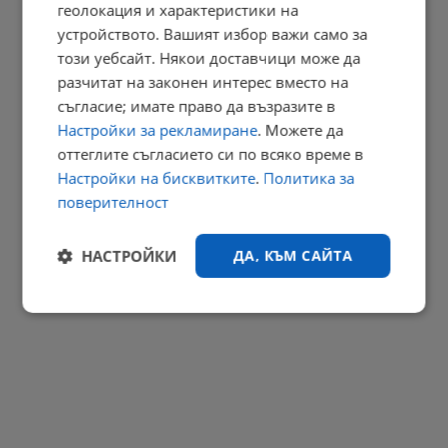
женска...
геолокация и характеристики на
устройството. Вашият избор важи само за
12:03 | 8.8.2026 г.
този уебсайт. Някои доставчици може да
РЕКЛАМА
разчитат на законен интерес вместо на
съгласие; имате право да възразите в
Настройки за рекламиране
. Можете да
оттеглите съгласието си по всяко време в
Настройки на бисквитките
.
Политика за
поверителност
НАСТРОЙКИ
ДА, КЪМ САЙТА
Строго
Ефективност
необходимо
Таргетиране
Функционалност