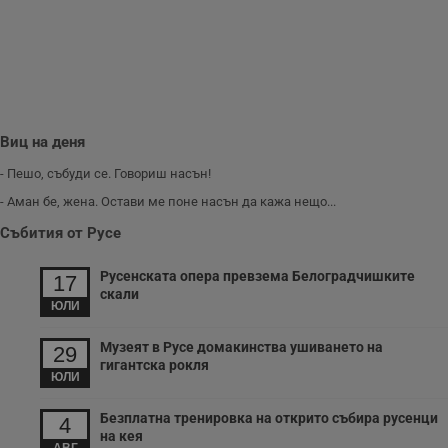
з
п
и
п
A
т
е
д
н
п
Виц на деня
с
у
- Пешо, събуди се. Говориш насън!
и
ф
- Аман бе, жена. Остави ме поне насън да кажа нещо...
н
м
Т
Събития от Русе
и
п
у
Русенската опера превзема Белоградчишките
17
з
скали
б
ЮЛИ
VISITOR_PRIVACY_METADATA
5 месеца
Т
YouTube
4
с
.youtube.com
Музеят в Русе домакинства ушиването на
29
седмици
с
гигантска рокля
с
ЮЛИ
п
и
п
Безплатна тренировка на открито събира русенци
4
т
на кея
в