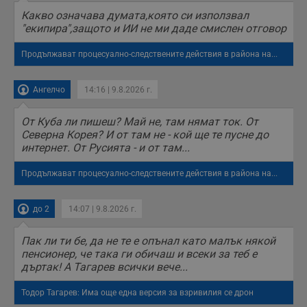
п
Какво означава думата,която си използвал
б
п
"екипира",защото и ИИ не ми даде смислен отговор
с
о
с
Продължават процесуално-следствените действия в района на...
а
р
у
Ангелчо
14:16 | 9.8.2026 г.
з
з
п
От Куба ли пишеш? Май не, там нямат ток. От
ASP.NET_SessionId
Сесия
Т
Microsoft
Северна Корея? И от там не - кой ще те пусне до
с
Corporation
интернет. От Русията - и от там...
D
www.dunavmost.com
п
и
Продължават процесуално-следствените действия в района на...
т
к
п
и
до 2
14:07 | 9.8.2026 г.
у
р
к
Пак ли ти бе, да не те е опънал като малък някой
п
пенсионер, че така ги обичаш и всеки за теб е
д
дъртак! А Тагарев всички вече...
д
п
у
Тодор Тагарев: Има още една версия за взривилия се дрон