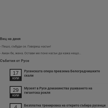
з
п
и
п
A
т
е
д
н
п
с
Виц на деня
у
и
ф
- Пешо, събуди се. Говориш насън!
н
м
- Аман бе, жена. Остави ме поне насън да кажа нещо...
Т
и
Събития от Русе
п
у
з
Русенската опера превзема Белоградчишките
17
б
скали
ЮЛИ
VISITOR_PRIVACY_METADATA
5 месеца
Т
YouTube
4
с
.youtube.com
седмици
с
Музеят в Русе домакинства ушиването на
29
с
гигантска рокля
п
ЮЛИ
и
п
т
Безплатна тренировка на открито събира русенци
4
в