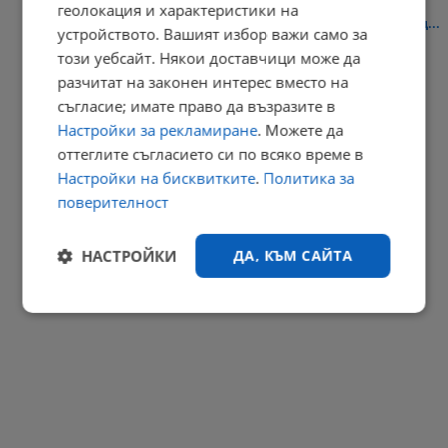
геолокация и характеристики на
Бургас забранява движението на ТИР-ове при температури над...
устройството. Вашият избор важи само за
този уебсайт. Някои доставчици може да
13:57 | 9.8.2026 г.
разчитат на законен интерес вместо на
РЕКЛАМА
съгласие; имате право да възразите в
Настройки за рекламиране
. Можете да
оттеглите съгласието си по всяко време в
Настройки на бисквитките
.
Политика за
поверителност
НАСТРОЙКИ
ДА, КЪМ САЙТА
Строго
Ефективност
необходимо
Таргетиране
Функционалност