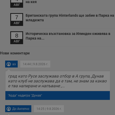
на кея
с
АВГ
з
с
п
Британската група Hinterlands ще забие в Парка на
7
о
р
младежта
АВГ
п
н
п
Историческа възстановка за Илинден оживява в
к
8
ч
Парка на...
п
АВГ
с
б
Нови коментари
__cf_bm
29
Т
Cloudflare Inc.
минути
с
.twitter.com
59
р
аз
14:44 | 9.8.2026 г.
секунди
м
б
о
град като Русе заслужава отбор в А група, Дунав
у
като клуб не заслужава да е там, не знам за какво
п
о
е тва напиране и напъване ,...
и
т
"Арда" надигра "Дунав"
receive-cookie-deprecation
.hit.gemius.pl
1 година
Т
с
с
До Ангелчо
14:25 | 9.8.2026 г.
н
н