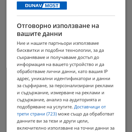
14:49 | 9.8.2026 г.
Отговорно използване на
Горяща кола затрудни движението по магистрала "Хемус"
вашите данни
14:46 | 9.8.2026 г.
Ние и нашите партньори използваме
бисквитки и подобни технологии, за да
съхраняваме и получаваме достъп до
информация на вашето устройство и да
Мощна микровълнова система пържи вражески дронове
обработваме лични данни, като вашия IP
14:29 | 9.8.2026 г.
адрес, уникални идентификатори и данни
за сърфиране, за персонализирани реклами
и съдържание, измерване на реклами и
съдържание, анализ на аудиторията и
Пожарникари извадиха бедстващо куче от преливника на
язовир...
подобряване на услугите.
Доставчици от
трети страни (723)
може също да обработват
14:02 | 9.8.2026 г.
данните ви за тези и други цели,
включително използване на точни данни за