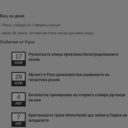
Виц на деня
- Пешо, събуди се. Говориш насън!
- Аман бе, жена. Остави ме поне насън да кажа нещо...
Събития от Русе
Русенската опера превзема Белоградчишките
17
скали
ЮЛИ
Музеят в Русе домакинства ушиването на
29
гигантска рокля
ЮЛИ
Безплатна тренировка на открито събира русенци
4
на кея
АВГ
Британската група Hinterlands ще забие в Парка на
7
младежта
АВГ