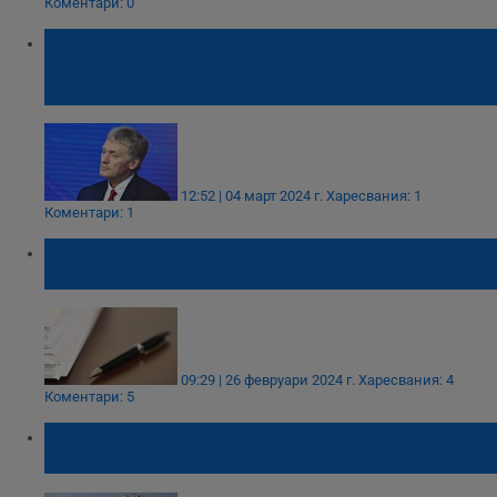
Коментари: 0
Кремъл: Изтичането на информация от
Германия показва участието на Запада в
конфликта в Украйна
12:52 | 04 март 2024 г.
Харесвания: 1
Коментари: 1
Нито един кандидат не се яви на обявен
конкурс за длъжност в РУО - Русе
09:29 | 26 февруари 2024 г.
Харесвания: 4
Коментари: 5
Обявиха конкурс за директори на
"Пристанищен комплекс Русе"