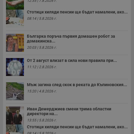
12:35 | 7.8.2026 г.
п
о
р
Стотици хиляди пенсии ще бъдат намалени, ако...
п
н
08:14 | 5.8.2026 г.
п
к
ч
п
Българка поръча първия домашен робот за
с
домакинска...
б
20:03 | 5.8.2026 г.
__cf_bm
29
Т
Cloudflare Inc.
минути
с
.twitter.com
От 2 август влизат в сила нови правила при...
59
р
секунди
м
11:12 | 2.8.2026 г.
б
о
у
п
Мъж загина след скок в реката до Къпиновския...
о
и
15:20 | 4.8.2026 г.
т
receive-cookie-deprecation
.hit.gemius.pl
1 година
Т
с
Иван Демерджиев смени трима областни
с
директори на...
н
н
13:55 | 5.8.2026 г.
п
Стотици хиляди пенсии ще бъдат намалени, ако...
б
п
08:14 | 5.8.2026 г.