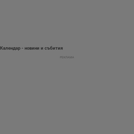
потребителското
поведение и
предпочитания.
Тази информация
се използва, за да
се оптимизира
представянето на
уебсайта и да
направят
рекламните
съобщения по-
Календар - новини и събития
важни за
потребителя.
РЕКЛАМА