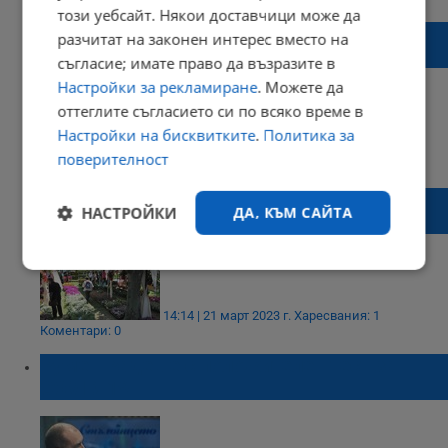
този уебсайт. Някои доставчици може да
ПП: Няма да подкрепим кабинет с мандат
разчитат на законен интерес вместо на
или участие на ГЕРБ
съгласие; имате право да възразите в
Настройки за рекламиране
. Можете да
оттеглите съгласието си по всяко време в
Настройки на бисквитките
.
Политика за
18:58 | 04 април 2023 г.
Харесвания: 1
поверителност
Коментари: 5
Откриват цветното изложение "Флора" в
НАСТРОЙКИ
ДА, КЪМ САЙТА
Бургас
Строго
Ефективност
необходимо
14:14 | 21 март 2023 г.
Харесвания: 1
Коментари: 0
Румен Радев е с положителен тест за
Таргетиране
Функционалност
COVID-19
Некласифицирани