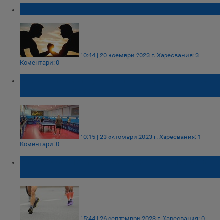
Турнир по канадска борба в Русе
10:44 | 20 ноември 2023 г.
Харесвания: 3
Коментари: 0
Работнически турнир по тенис на маса се
проведе в Русе
10:15 | 23 октомври 2023 г.
Харесвания: 1
Коментари: 0
Над 300 атлети ще се включат в пробега
Русе - Гюргево
15:44 | 26 септември 2023 г.
Харесвания: 0