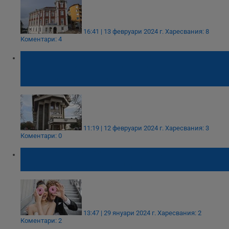
16:41 | 13 февруари 2024 г.
Харесвания: 8
Коментари: 4
Обявиха конкурс за възлагане
управлението на Център по дентална
медицина 1 - Русе
11:19 | 12 февруари 2024 г.
Харесвания: 3
Коментари: 0
Община Русе обяви конкурс за най-
забавна сватбена снимка
13:47 | 29 януари 2024 г.
Харесвания: 2
Коментари: 2