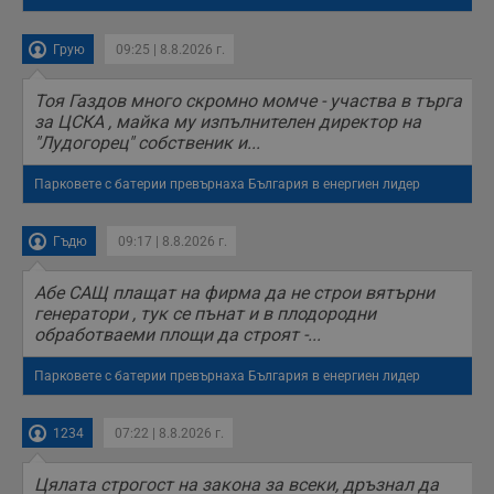
Грую
09:25 | 8.8.2026 г.
Тоя Газдов много скромно момче - участва в търга
за ЦСКА , майка му изпълнителен директор на
"Лудогорец" собственик и...
Парковете с батерии превърнаха България в енергиен лидер
Гъдю
09:17 | 8.8.2026 г.
Абе САЩ плащат на фирма да не строи вятърни
генератори , тук се пънат и в плодородни
обработваеми площи да строят -...
Парковете с батерии превърнаха България в енергиен лидер
1234
07:22 | 8.8.2026 г.
Цялата строгост на закона за всеки, дръзнал да