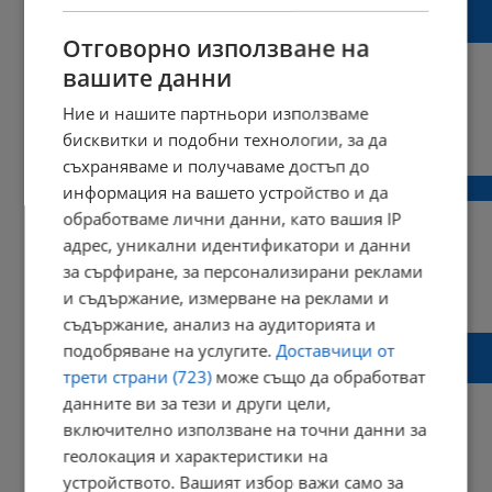
желаещите за Работническия Спортен
Фестивал Русе 2023
Отговорно използване на
вашите данни
Ние и нашите партньори използваме
12:32 | 12 май 2023 г.
Харесвания: 0
бисквитки и подобни технологии, за да
Коментари: 0
съхраняваме и получаваме достъп до
Айлин: Мисля, че Евгени ме разбра
информация на вашето устройство и да
обработваме лични данни, като вашия IP
адрес, уникални идентификатори и данни
за сърфиране, за персонализирани реклами
13:44 | 29 април 2023 г.
Харесвания: 2
и съдържание, измерване на реклами и
Коментари: 0
съдържание, анализ на аудиторията и
Асен Василев: Няма разговори за
подобряване на услугите.
Доставчици от
правителство
трети страни (723)
може също да обработват
данните ви за тези и други цели,
включително използване на точни данни за
геолокация и характеристики на
12:54 | 13 април 2023 г.
Харесвания: 0
устройството. Вашият избор важи само за
Коментари: 3