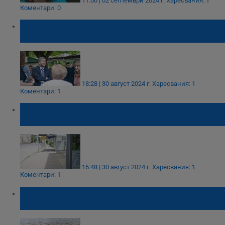
11:00 | 02 септември 2024 г.
Харесвания: 1
Коментари: 0
“Да, България!” си дадоха още време в
търсене на формула за участие в изборите
18:28 | 30 август 2024 г.
Харесвания: 1
Коментари: 1
Повторен търг за 6 павилиона до спирки в
Русе
16:48 | 30 август 2024 г.
Харесвания: 1
Коментари: 1
Десетки ентусиасти преплуваха река
Дунав при Силистра