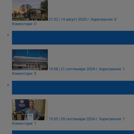
21:52 | 14 август 2025 г.
Харесвания: 0
Коментари: 0
МВнР отхвърли участието ни в доставките
на оборудване за Ливан и Сирия
19:58 | 21 септември 2024 г.
Харесвания: 1
Коментари: 0
ДПС около Доган внесе документи в ЦИК
за самостоятелно участие на изборите
13:35 | 09 септември 2024 г.
Харесвания: 1
Коментари: 1
ЦИК допусна "Възраждане" до изборите на