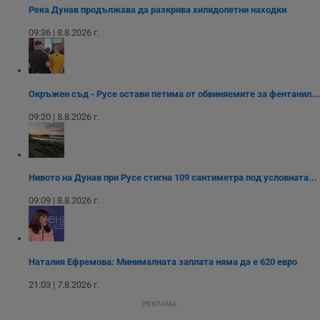
използва новата
медии в сайта.
анализи от
Река Дунав продължава да разкрива хилядолетни находки
или старата
оператора на
версия на
сайта.
интерфейса на
09:36 | 8.8.2026 г.
Youtube.
_sharedID_cst
.dunavmost.com
11
Тази бисквитка се
месеца 4
използва за
седмици
проследяване на
потребителски
взаимодействия и
Окръжен съд - Русе остави петима от обвиняемите за фентанил...
ангажираност на
уебсайта за
09:20 | 8.8.2026 г.
подобряване на
обслужването и
потребителския
опит.
Gtest
1
Тази бисквитка се
Gemius
Нивото на Дунав при Русе стигна 109 сантиметра под условната...
седмица
използва за A/B
.hit.gemius.pl
тестване на
уебсайта чрез
09:09 | 8.8.2026 г.
събиране на
данни за
поведението и
взаимодействието
на посетителите.
Той помага за
Наталия Ефремова: Минималната заплата няма да е 620 евро
подобряване на
потребителския
21:03 | 7.8.2026 г.
опит, като
разбира как
РЕКЛАМА
потребителите се
ангажират с