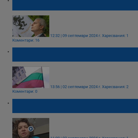
27 октомври
12:32 | 09 септември 2024 г.
Харесвания: 1
Коментари: 16
Записват за участие в церемонията в Русе
по случай Съединението
13:56 | 02 септември 2024 г.
Харесвания: 2
Коментари: 0
Наталия Киселова: Електронното
заявление за регистрация няма тежест