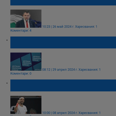
Радев да плаши хората
10:23 | 26 май 2024 г.
Харесвания: 1
Коментари: 4
Инициативните комитети могат да се
регистрират за участие в изборите до днес
08:12 | 29 април 2024 г.
Харесвания: 1
Коментари: 0
Григор Димитров започва участието си в
Монте Карло
10:00 | 08 април 2024 г.
Харесвания: 1