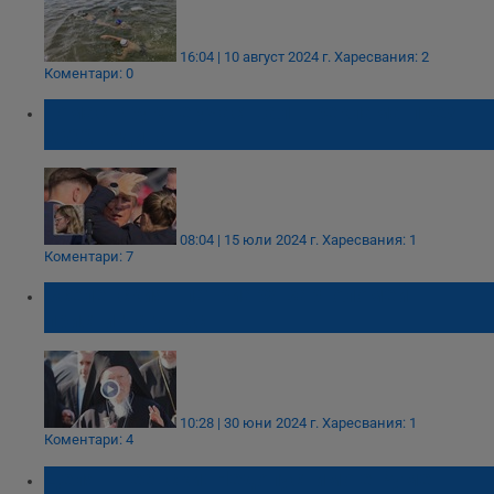
16:04 | 10 август 2024 г.
Харесвания: 2
Коментари: 0
Томас Крукс е участвал в реклама през
2022 година
08:04 | 15 юли 2024 г.
Харесвания: 1
Коментари: 7
Вселенският патриарх Вартоломей
пристигна у нас
10:28 | 30 юни 2024 г.
Харесвания: 1
Коментари: 4
Делян Пеевски: Недопустимо е Румен