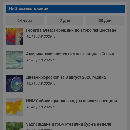
п
A
Най-четени новини
т
е
д
24 часа
7 дни
30 дни
н
п
с
Георги Рачев: Горещини до второ пришествие
у
10:15 | 7.8.2026 г.
и
ф
н
м
Американски военен самолет кацна в София
Т
и
15:09 | 7.8.2026 г.
п
у
з
б
Дневен хороскоп за 8 август 2026 година
VISITOR_PRIVACY_METADATA
5 месеца
Т
YouTube
15:31 | 7.8.2026 г.
4
с
.youtube.com
седмици
с
с
п
НИМХ обяви оранжев код за опасни горещини
и
13:46 | 7.8.2026 г.
п
т
в
с
з
Захлаждане и гръмотевични бури в неделя
с