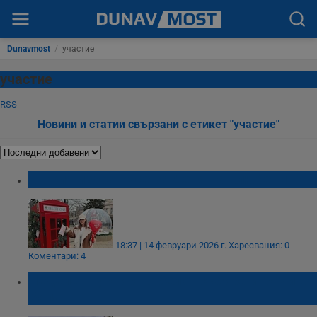
Dunavmost
/
участие
участие
RSS
Новини и статии свързани с етикет "участие"
Глория избра Русе за Деня на влюбените
18:37 | 14 февруари 2026 г.
Харесвания: 0
Коментари: 4
Неделен турнир по белот събира играчи в
Бяла