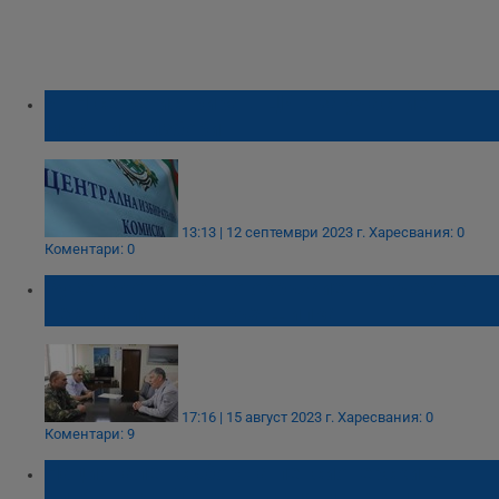
ИТН се регистрира в ЦИК за участие в
местните избори
13:13 | 12 септември 2023 г.
Харесвания: 0
Коментари: 0
Русенското военно окръжие ще участва в
честванията на връх Шипка
17:16 | 15 август 2023 г.
Харесвания: 0
Коментари: 9
Национален събор на пенсионерските
клубове край Дряновския манастир