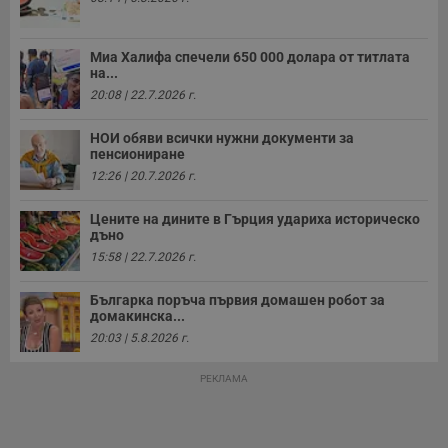
с
о
с
а
Миа Халифа спечели 650 000 долара от титлата
р
на...
у
з
20:08 | 22.7.2026 г.
з
п
НОИ обяви всички нужни документи за
ASP.NET_SessionId
Сесия
Т
Microsoft
пенсиониране
с
Corporation
12:26 | 20.7.2026 г.
D
www.dunavmost.com
п
и
Цените на дините в Гърция удариха историческо
т
к
дъно
п
15:58 | 22.7.2026 г.
и
у
р
Българка поръча първия домашен робот за
к
домакинска...
п
д
20:03 | 5.8.2026 г.
д
п
у
РЕКЛАМА