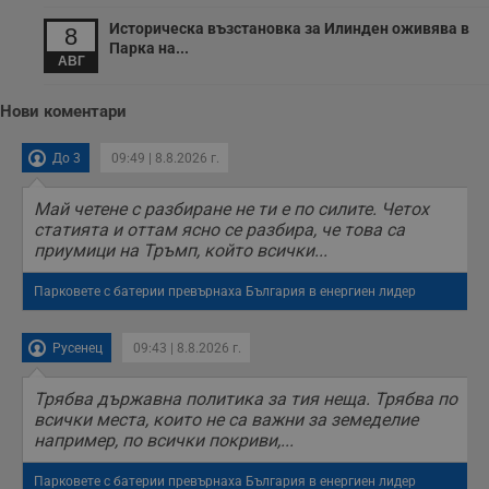
Историческа възстановка за Илинден оживява в
8
Парка на...
АВГ
Нови коментари
До 3
09:49 | 8.8.2026 г.
Май четене с разбиране не ти е по силите. Четох
статията и оттам ясно се разбира, че това са
приумици на Тръмп, който всички...
Парковете с батерии превърнаха България в енергиен лидер
Русенец
09:43 | 8.8.2026 г.
Трябва държавна политика за тия неща. Трябва по
всички места, които не са важни за земеделие
например, по всички покриви,...
Парковете с батерии превърнаха България в енергиен лидер