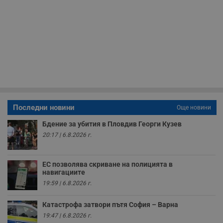
п
Corporation
ф
www.dunavmost.com
з
п
и
п
A
т
е
д
н
п
с
у
и
ф
Последни новини
Още новини
н
м
Бдение за убития в Пловдив Георги Кузев
Т
и
20:17 | 6.8.2026 г.
п
у
з
б
ЕС позволява скриване на полицията в
навигациите
VISITOR_PRIVACY_METADATA
5 месеца
Т
YouTube
4
с
.youtube.com
19:59 | 6.8.2026 г.
седмици
с
с
п
Катастрофа затвори пътя София – Варна
и
19:47 | 6.8.2026 г.
п