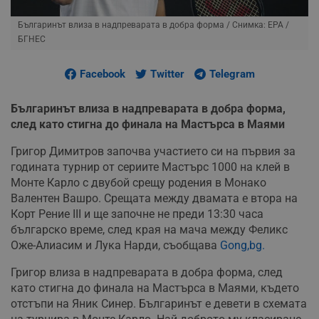
Българинът влиза в надпреварата в добра форма
/ Снимка: ЕPA /
БГНЕС
Facebook
Twitter
Telegram
Българинът влиза в надпреварата в добра форма,
след като стигна до финала на Мастърса в Маями
Григор Димитров започва участието си на първия за
годината турнир от сериите Мастърс 1000 на клей в
Монте Карло с двубой срещу родения в Монако
Валентен Вашро. Срещата между двамата е втора на
Корт Рение III и ще започне не преди 13:30 часа
българско време, след края на мача между Феликс
Оже-Алиасим и Лука Нарди, съобщава
Gong,bg.
Григор влиза в надпреварата в добра форма, след
като стигна до финала на Мастърса в Маями, където
отстъпи на Яник Синер. Българинът е девети в схемата