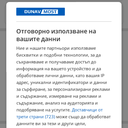
Изпращайте снимки и информация на
news@dunavmost.com
Отговорно използване на
РЕКЛАМА
вашите данни
Ние и нашите партньори използваме
бисквитки и подобни технологии, за да
съхраняваме и получаваме достъп до
информация на вашето устройство и да
обработваме лични данни, като вашия IP
адрес, уникални идентификатори и данни
за сърфиране, за персонализирани реклами
и съдържание, измерване на реклами и
съдържание, анализ на аудиторията и
подобряване на услугите.
Доставчици от
трети страни (723)
може също да обработват
данните ви за тези и други цели,