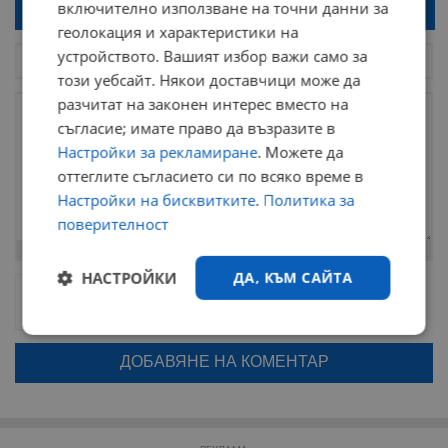
включително използване на точни данни за
Напиши коментар!
геолокация и характеристики на
устройството. Вашият избор важи само за
този уебсайт. Някои доставчици може да
разчитат на законен интерес вместо на
съгласие; имате право да възразите в
Настройки за рекламиране
. Можете да
оттеглите съгласието си по всяко време в
Настройки на бисквитките
.
Политика за
поверителност
Остават
2000
символа
НАСТРОЙКИ
ДА, КЪМ САЙТА
ОБНОВИ
Поради зачестилите злоупотреби в сайта, за да оставите анонимен
коментар или да гласувате изискваме да се идентифицирате с
google акаунт.
Строго
Ефективност
необходимо
Натискайки на бутона "Вход с google" по-долу, коментарът ви ще
бъде публикуван анонимно под псевдонима който сте попълнили
по-горе в полето "Твоето име". Никаква лична информация за вас
няма да бъде съхранявана при нас или показвана на други
потребители.
Таргетиране
Функционалност