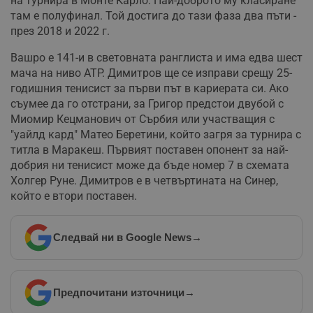
на турнира в Монте Карло. Най-доброто му класиране
там е полуфинал. Той достига до тази фаза два пъти -
през 2018 и 2022 г.
Вашро е 141-и в световната ранглиста и има едва шест
мача на ниво ATP. Димитров ще се изправи срещу 25-
годишния тенисист за първи път в кариерата си. Ако
съумее да го отстрани, за Григор предстои двубой с
Миомир Кецманович от Сърбия или участващия с
"уайлд кард" Матео Беретини, който загря за турнира с
титла в Маракеш. Първият поставен опонент за най-
добрия ни тенисист може да бъде номер 7 в схемата
Холгер Руне. Димитров е в четвъртината на Синер,
който е втори поставен.
Следвай ни в Google News
→
Предпочитани източници
→