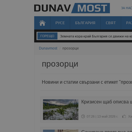
ЗА НАС
РУСЕ
БЪЛГАРИЯ
СВЯТ
РА
ГОРЕЩО
Земната кора край България се движи на 
Dunavmost
/
прозорци
прозорци
Новини и статии свързани с етикет "проз
Кризисен щаб описва щ
07:26 | 13 май 2026 г.
Ха