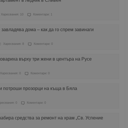
артамент в ледник в Сливен
Харесвания: 10
Коментари: 1
 завладява дома – как да го спрем завинаги
Харесвания: 8
Коментари: 0
товариха върху три жени в центъра на Русе
Харесвания: 0
Коментари: 0
и потроши прозорци на къща в Бяла
ресвания: 0
Коментари: 0
абира средства за ремонт на храм „Св. Успение