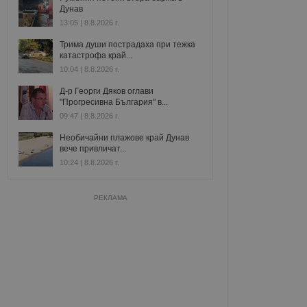
Дунав
13:05 | 8.8.2026 г.
Трима души пострадаха при тежка
катастрофа край...
10:04 | 8.8.2026 г.
Д-р Георги Дяков оглави
"Прогресивна България" в...
09:47 | 8.8.2026 г.
Необичайни плажове край Дунав
вече привличат...
10:24 | 8.8.2026 г.
РЕКЛАМА