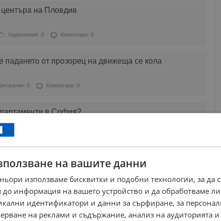
в центъра на Пловдив
Харесвания: 0
Коментари: 0
е падането от прозорец на движеща се кола
ресвания: 0
Коментари: 0
 апартаменти в София?
Харесвания: 0
Коментари: 0
зползване на вашите данни
ъс стъкла на алея на парка
ньори използваме бисквитки и подобни технологии, за да 
Харесвания: 3
Коментари: 2
 до информация на вашето устройство и да обработваме ли
никални идентификатори и данни за сърфиране, за персона
ни правят по-здрави
ерване на реклами и съдържание, анализ на аудиторията и