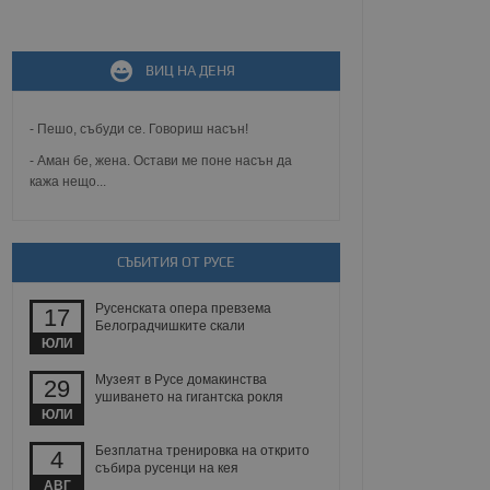
не, зададена от уеб
ВИЦ НА ДЕНЯ
 ASP.NET MVC
спре неразрешеното
т, известно като
тове. Той не съдържа
- Пешо, събуди се. Говориш насън!
щожава при затваряне
- Аман бе, жена. Остави ме поне насън да
кажа нещо...
ение на съгласието на
ст за тяхното
а данни за съгласието
ични политики и
антира, че техните
СЪБИТИЯ ОТ РУСЕ
 сесии.
аничаване между хората
Русенската опера превзема
а, за да се правят
17
Белоградчишките скали
хния уебсайт.
ЮЛИ
сигнализира на
Музеят в Русе домакинства
29
 на бисквитките,
ушиването на гигантска рокля
а съответствие и
ЮЛИ
ндарти и
Безплатна тренировка на открито
4
ck и предоставя
събира русенци на кея
требител използва
АВГ