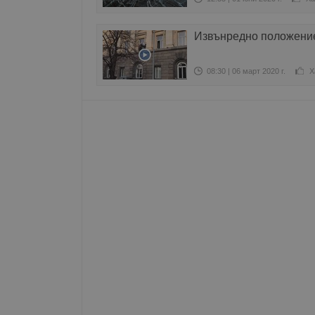
Име
Извънредно положение
__RequestVerificationT
08:30 | 06 март 2020 г.
Х
VISITOR_PRIVACY_MET
__cf_bm
receive-cookie-depreca
ASP.NET_SessionId