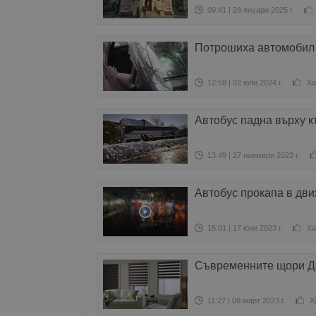
09:41 | 28 януари 2025 г.
Потрошиха автомобил
12:58 | 02 юли 2024 г.
Ха
Автобус падна върху 
13:49 | 27 ноември 2023 г.
Автобус прокапа в дв
15:01 | 17 юни 2023 г.
Ха
Съвременните щори Де
11:27 | 08 март 2023 г.
Х