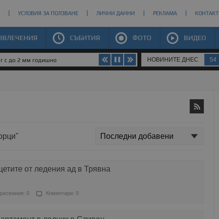
УСЛОВИЯ ЗА ПОЛЗВАНЕ
ЛИЧНИ ДАННИ
РЕКЛАМА
КОНТАКТ
ЗВЛЕЧЕНИЯ
СЪБИТИЯ
ФОТО
ВИДЕО
НОВИНИТЕ ДНЕС
54
юг с до 2 мм годишно
орци"
етите от ледения ад в Трявна
ресвания: 0
Коментари: 0