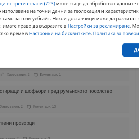
и от трети страни (723)
може също да обработват данните в
 използване на точни данни за геолокация и характеристик
Харесвания: 1
Коментари: 0
 само за този уебсайт. Някои доставчици може да разчитат 
; имате право да възразите в
Настройки за рекламиране
. М
здух е навсякъде!
сяко време в
Настройки на бисквитките
.
Политика за повер
Харесвания: 0
Коментари: 20
Д
лас през прозорците
Ефективност
Таргетиране
Функционалност
Н
Харесвания: 2
Коментари: 1
стиращи и шофьори пред румънското посолство
Харесвания: 2
Коментари: 13
еобходимо
Ефективност
Таргетиране
Функционалност
Неклас
упени прозорци
исквитки позволяват основната функционалност на уебсайта, като потребителско
не може да се използва правилно без строго необходими бисквитки.
ресвания: 2
Коментари: 3