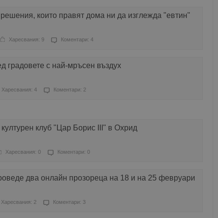
решения, които правят дома ни да изглежда "евтин"
Харесвания: 9
Коментари: 4
ед градовете с най-мръсен въздух
Харесвания: 4
Коментари: 2
културен клуб "Цар Борис III" в Охрид
Харесвания: 0
Коментари: 0
оведе два онлайн прозореца на 18 и на 25 февруари
Харесвания: 2
Коментари: 3