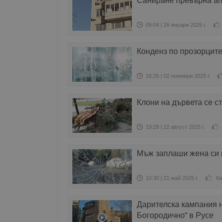
Саниране превърна ап
09:04 | 26 януари 2026 г.
Конденз по прозорците
16:25 | 02 ноември 2025 г.
Клони на дървета се с
19:28 | 22 август 2025 г.
Мъж заплаши жена си 
10:30 | 21 май 2025 г.
Ха
Дарителска кампания н
Богородично“ в Русе