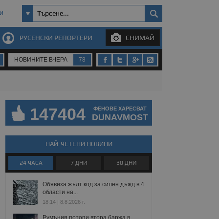
И
РУСЕНСКИ РЕПОРТЕРИ
СНИМАЙ
НОВИНИТЕ ВЧЕРА
78
147404
ФЕНОВЕ ХАРЕСВАТ
DUNAVMOST
НАЙ-ЧЕТЕНИ НОВИНИ
24 ЧАСА
7 ДНИ
30 ДНИ
Обявиха жълт код за силен дъжд в 4
области на...
18:14 | 8.8.2026 г.
Румъния потопи втора баржа в