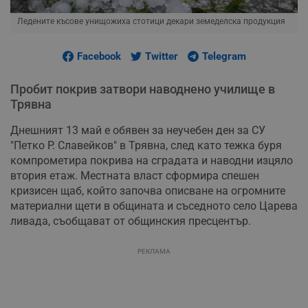
Ледените късове унищожиха стотици декари земеделска продукция
Facebook
Twitter
Telegram
Пробит покрив затвори наводнено училище в
Трявна
Днешният 13 май е обявен за неучебен ден за СУ
"Петко Р. Славейков" в Трявна, след като тежка буря
компрометира покрива на сградата и наводни изцяло
втория етаж. Местната власт сформира спешен
кризисен щаб, който започва описване на огромните
материални щети в общината и съседното село Царева
ливада, съобщават от общинския пресцентър.
РЕКЛАМА