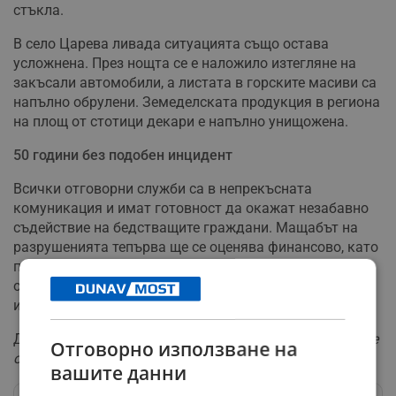
стъкла.
В село Царева ливада ситуацията също остава
усложнена. През нощта се е наложило изтегляне на
закъсали автомобили, а листата в горските масиви са
напълно обрулени. Земеделската продукция в региона
на площ от стотици декари е напълно унищожена.
50 години без подобен инцидент
Всички отговорни служби са в непрекъсната
комуникация и имат готовност да окажат незабавно
съдействие на бедстващите граждани. Мащабът на
разрушенията тепърва ще се оценява финансово, като
приоритет остава обезопасяването на засегнатите
обществени сгради и частни имоти. Към момента
институциите не отчитат данни за пострадали хора.
Денчо Минев:
"Подобно бедствие не е имало от повече
Отговорно използване на
от 50 години."
вашите данни