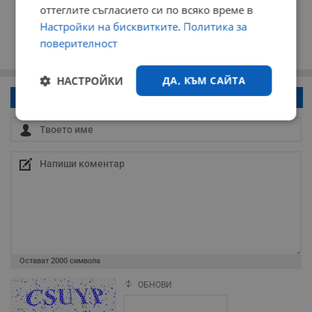
оттеглите съгласието си по всяко време в
Настройки на бисквитките
.
Политика за
поверителност
НАСТРОЙКИ
ДА, КЪМ САЙТА
Напиши коментар!
Строго
Ефективност
необходимо
Таргетиране
Функционалност
Некласифицирани
Остават
2000
символа
ОБНОВИ
Поради зачестилите злоупотреби в сайта, за да оставите анонимен
коментар или да гласувате изискваме да се идентифицирате с