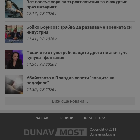
Все повече хора си търсят спътник за екскурзии
ч
през интернет
п
с
12:17 | 9.8.2026 г.
б
__cf_bm
29
Т
Cloudflare Inc.
Бойко Борисов: Трябва да развиваме военната си
минути
с
.twitter.com
индустрия
59
р
секунди
м
11:41 | 9.8.2026 г.
б
о
у
Повечето от употребяващите дрога не знаят, че
п
купуват фентанил
о
и
11:34 | 9.8.2026 г.
т
receive-cookie-deprecation
.hit.gemius.pl
1 година
Т
Убийството в Пловдив освети "ловците на
с
педофили"
с
11:30 | 9.8.2026 г.
н
н
п
Виж още новини ...
б
п
с
о
ЗА НАС
НОВИНИ
КОМЕНТАРИ
с
а
Copyright © 2011
р
у
Dunavmost.com
з