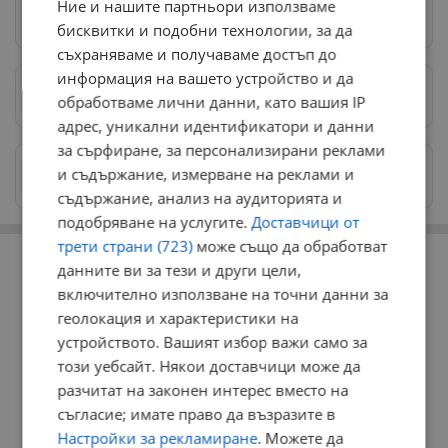
Ние и нашите партньори използваме
Следвай ни в Google News
→
бисквитки и подобни технологии, за да
съхраняваме и получаваме достъп до
информация на вашето устройство и да
Предпочитани източници
→
обработваме лични данни, като вашия IP
адрес, уникални идентификатори и данни
за сърфиране, за персонализирани реклами
Изпращайте снимки и информация на
и съдържание, измерване на реклами и
news@dunavmost.com
съдържание, анализ на аудиторията и
подобряване на услугите.
Доставчици от
РЕКЛАМА
трети страни (723)
може също да обработват
данните ви за тези и други цели,
включително използване на точни данни за
геолокация и характеристики на
устройството. Вашият избор важи само за
този уебсайт. Някои доставчици може да
разчитат на законен интерес вместо на
съгласие; имате право да възразите в
Настройки за рекламиране
. Можете да