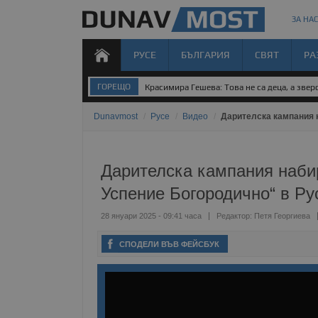
ЗА НАС
РУСЕ
БЪЛГАРИЯ
СВЯТ
РА
ГОРЕЩО
Градушка и порой удариха Силистренско
Dunavmost
/
Русе
/
Видео
/
Дарителска кампания н
Дарителска кампания набир
Успение Богородично“ в Ру
28 януари 2025 - 09:41 часа
Редактор:
Петя Георгиева
СПОДЕЛИ ВЪВ ФЕЙСБУК