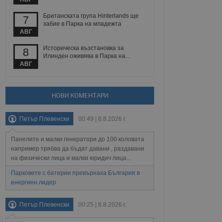
йният потребител може
 уебсайт.
Британската група Hinterlands ще
7
забие в Парка на младежта
АВГ
Описание
Историческа възстановка за
8
Илинден оживява в Парка на...
АВГ
ребителски
елското поведение и
раници на сайта. Тя
яване на сайта. Тя
не на прегледи на
формация, която е
взаимодействат с
нкционалност в целия
прекарано на
НОВИ КОМЕНТАРИ
редпочитанията на
 сайтове; тя може
остта на социалните
тора на сайта.
използва новата или
Петър Плевенски
00:49 | 8.8.2026 г.
елски взаимодействия
нето и потребителския
Панелите и малки генератори до 100 коловата
например трябва да бъдат давани , раздавани
рез събиране на данни
на физически лица и малки юридич лица...
 помага за
отребителите се
Парковете с батерии превърнаха България в
тапите на тестване.
енергиен лидер
тистически данни,
 броя на посещенията,
 са били заредени.
Петър Плевенски
00:25 | 8.8.2026 г.
елския опит.