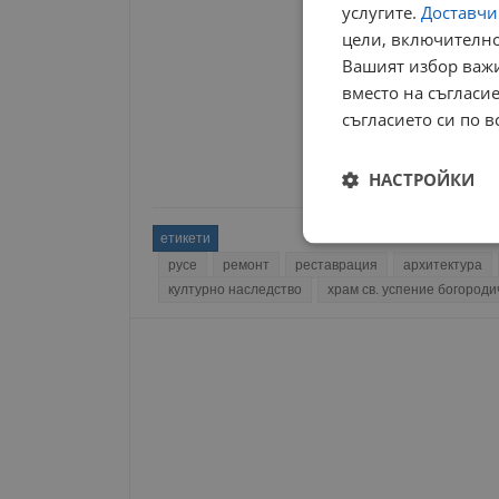
услугите.
Доставчиц
цели, включително
Вашият избор важи
вместо на съгласие
съгласието си по в
НАСТРОЙКИ
етикети
Строго
необходимо
русе
ремонт
реставрация
архитектура
културно наследство
храм св. успение богороди
Строго н
Строго необходимите б
на акаунта. Уебсайтът 