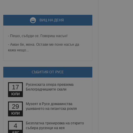
не, зададена от уеб
ВИЦ НА ДЕНЯ
 ASP.NET MVC
спре неразрешеното
т, известно като
тове. Той не съдържа
- Пешо, събуди се. Говориш насън!
щожава при затваряне
- Аман бе, жена. Остави ме поне насън да
кажа нещо...
ение на съгласието на
ст за тяхното
а данни за съгласието
ични политики и
антира, че техните
 сесии.
СЪБИТИЯ ОТ РУСЕ
аничаване между хората
а, за да се правят
Русенската опера превзема
17
хния уебсайт.
Белоградчишките скали
ЮЛИ
сигнализира на
Музеят в Русе домакинства
29
 на бисквитките,
ушиването на гигантска рокля
а съответствие и
ЮЛИ
ндарти и
Безплатна тренировка на открито
4
ck и предоставя
събира русенци на кея
требител използва
АВГ