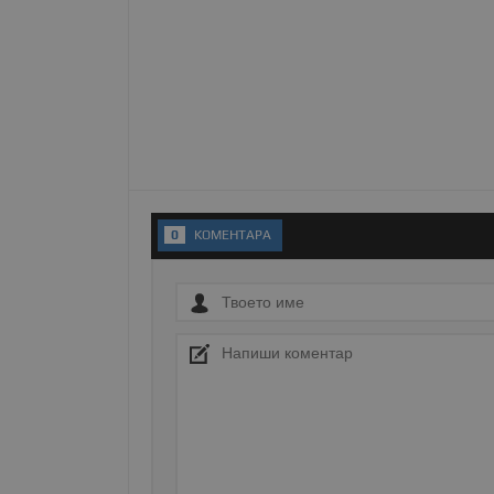
Име
__RequestVerificationT
VISITOR_PRIVACY_MET
0
KОМЕНТАРA
__cf_bm
receive-cookie-depreca
ASP.NET_SessionId