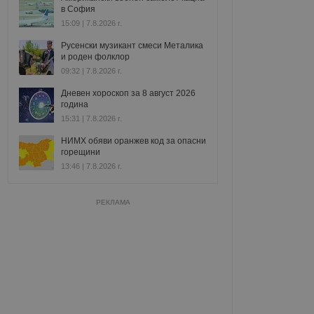
в София
15:09 | 7.8.2026 г.
Русенски музикант смеси Металика
и роден фолклор
09:32 | 7.8.2026 г.
Дневен хороскоп за 8 август 2026
година
15:31 | 7.8.2026 г.
НИМХ обяви оранжев код за опасни
горещини
13:46 | 7.8.2026 г.
РЕКЛАМА