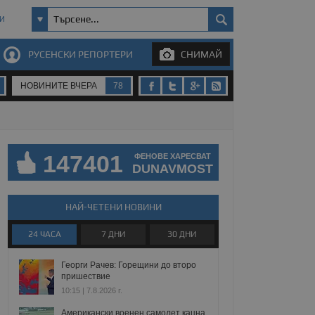
И
РУСЕНСКИ РЕПОРТЕРИ
СНИМАЙ
НОВИНИТЕ ВЧЕРА
78
147401
ФЕНОВЕ ХАРЕСВАТ
DUNAVMOST
НАЙ-ЧЕТЕНИ НОВИНИ
24 ЧАСА
7 ДНИ
30 ДНИ
Георги Рачев: Горещини до второ
пришествие
10:15 | 7.8.2026 г.
Американски военен самолет кацна