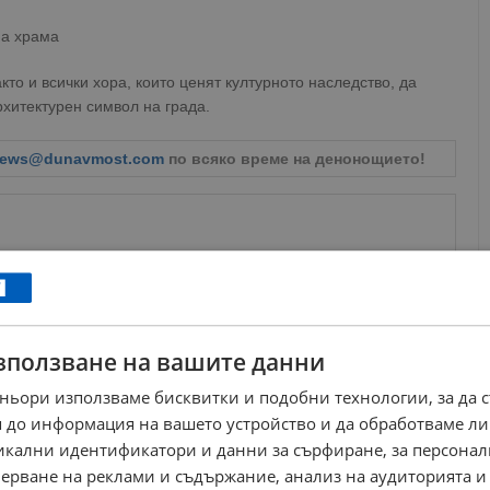
на храма
кто и всички хора, които ценят културното наследство, да
рхитектурен символ на града.
ews@dunavmost.com
по всяко време на денонощието!
ници в Google
→
зползване на вашите данни
Още по темата
ньори използваме бисквитки и подобни технологии, за да 
 до информация на вашето устройство и да обработваме ли
Подновяват реставрацията на Доходното здание в
никални идентификатори и данни за сърфиране, за персона
Русе
10:36 | 28.8.2025 г.
ерване на реклами и съдържание, анализ на аудиторията и