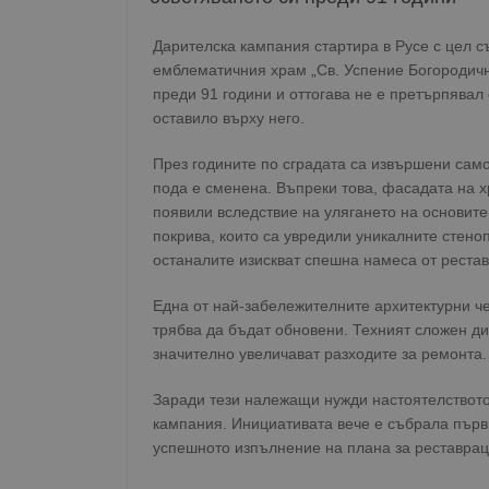
Дарителска кампания стартира в Русе с цел с
емблематичния храм „Св. Успение Богородичн
преди 91 години и оттогава не е претърпявал
оставило върху него.
През годините по сградата са извършени само
пода е сменена. Въпреки това, фасадата на х
появили вследствие на улягането на основите
покрива, които са увредили уникалните стено
останалите изискват спешна намеса от рестав
Една от най-забележителните архитектурни ч
трябва да бъдат обновени. Техният сложен ди
значително увеличават разходите за ремонта.
Заради тези належащи нужди настоятелството
кампания. Инициативата вече е събрала първ
успешното изпълнение на плана за реставрац