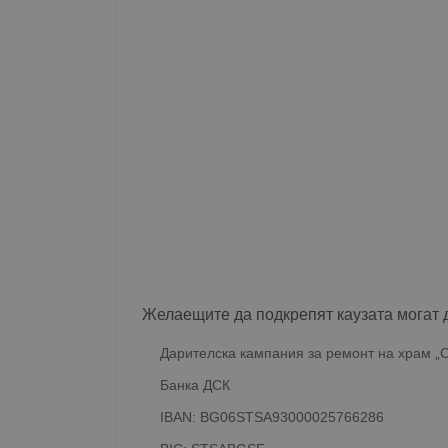
Желаещите да подкрепят каузата могат 
Дарителска кампания за ремонт на храм „С
Банка ДСК
IBAN: BG06STSA93000025766286