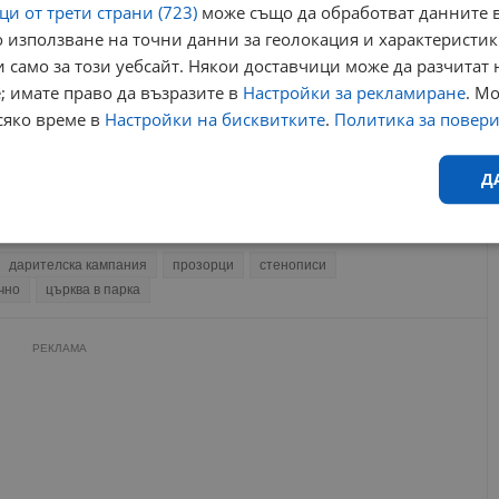
и от трети страни (723)
може също да обработват данните в
91-годишният храм "Успение Богородично"
разчита на дарения за ремонт
 използване на точни данни за геолокация и характеристик
10:37 | 2.2.2025 г.
 само за този уебсайт. Някои доставчици може да разчитат 
Събрана е сумата за първия етап от ремонта на
; имате право да възразите в
Настройки за рекламиране
. М
храм "Успение...
15:22 | 5.4.2025 г.
сяко време в
Настройки на бисквитките
.
Политика за повер
Отец Симеон: Русенци даряват за ремонта на
храма "Успение Богородично"
Д
15:44 | 29.1.2025 г.
Ефективност
Таргетиране
Функционалност
Н
дарителска кампания
прозорци
стенописи
чно
църква в парка
РЕКЛАМА
еобходимо
Ефективност
Таргетиране
Функционалност
Неклас
исквитки позволяват основната функционалност на уебсайта, като потребителско
не може да се използва правилно без строго необходими бисквитки.