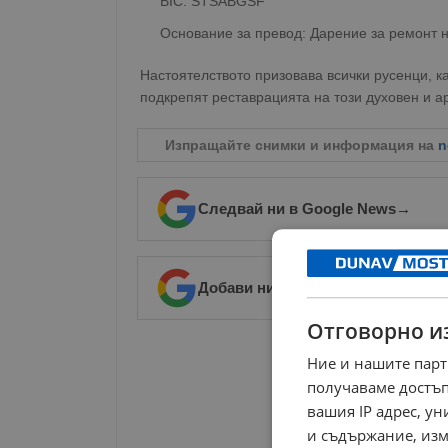
BIC: STSABGSF
Основание за превод: Дарение за ремонт 
Настоятелството призовава всички русенци, ка
подкрепят реставрацията на този духовен и а
Изпращайте снимки и информация на
n
Следвай ни в Google News
→
Добави ни в предпочитани източ
Отговорно и
РЕКЛАМА
Ние и нашите парт
получаваме достъп
вашия IP адрес, у
и съдържание, изм