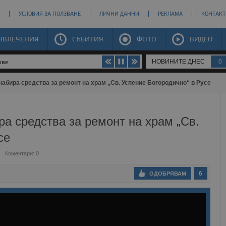
УСЛОВИЯ ЗА ПОЛЗВАНЕ
ЛИЧНИ ДАННИ
РЕКЛАМА
КОНТАКТ
ЗВЛЕЧЕНИЯ
СЪБИТИЯ
ФОТО
ВИДЕО
НОВИНИТЕ ДНЕС
0
абира средства за ремонт на храм „Св. Успение Богородично“ в Русе
а средства за ремонт на храм „Св.
се
Коментари: 0
6
ОДОБРЯВАМ