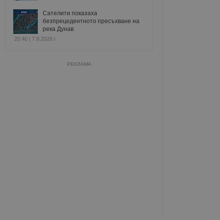
Сателити показаха
безпрецедентното пресъхване на
река Дунав
20:40 | 7.8.2026 г.
РЕКЛАМА