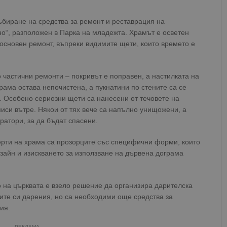
ъбиране на средства за ремонт и реставрация на
о“, разположен в Парка на младежта. Храмът е осветен
 основен ремонт, въпреки видимите щети, които времето е
 частични ремонти – покривът е поправен, а настилката на
рама остава непочистена, а пукнатини по стените са се
. Особено сериозни щети са нанесени от течовете на
писи вътре. Някои от тях вече са напълно унищожени, а
ратори, за да бъдат спасени.
ерти на храма са прозорците със специфични форми, които
зайн и изискването за използване на дървена дограма
 на църквата е взело решение да организира дарителска
ите си дарения, но са необходими още средства за
ия.
РЕКЛАМА