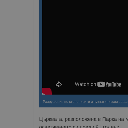
Разрушения по стенописите и пукнатини застраша
Църквата, разположена в Парка на 
осветяването си преди 91 години