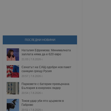
ПОСЛЕДНИ НОВИНИ
Наталия Ефремова: Минималната
заплата няма да е 620 евро
21:03 | 7.8.2026 г.
Сенатът на САЩ одобри нов пакет
санкции срещу Русия
20:57 | 7.8.2026 г.
Парковете с батерии превърнаха
България в енергиен лидер
20:54 | 7.8.2026 г.
Токов удар уби ято щъркели в
Габрово
20:51 | 7.8.2026 г.