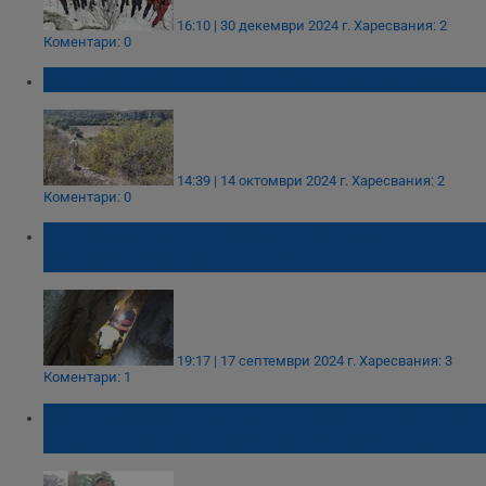
16:10 | 30 декември 2024 г.
Харесвания: 2
Коментари: 0
Откриха древни жертвеници край Красен
14:39 | 14 октомври 2024 г.
Харесвания: 2
Коментари: 0
Четири дни на приключения край
пещерата "Орлова чука"
19:17 | 17 септември 2024 г.
Харесвания: 3
Коментари: 1
„От Поломието до Дунав заедно“: Община
Иваново кани на празник край река Дунав