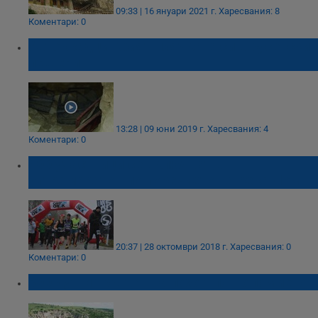
09:33 | 16 януари 2021 г.
Харесвания: 8
Коментари: 0
Автокрадци крият плячката си в русенски
пещери
13:28 | 09 юни 2019 г.
Харесвания: 4
Коментари: 0
400 участници се включват в
ултрамаратон по поречието на река Лом
20:37 | 28 октомври 2018 г.
Харесвания: 0
Коментари: 0
300 души тръгват на поход по Поломието