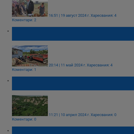
16:51 | 19 август 2024 г.
Харесвания: 4
Коментари: 2
Акция "Русе на чисто" събра над 50 тона
отпадъци
20:14 | 11 май 2024 г.
Харесвания: 4
Коментари: 1
Учредяват обществен съвет към
инициативата "Заедно за Поломието"
11:21 | 10 април 2024 г.
Харесвания: 0
Коментари: 0
Русенци маркираха туристически