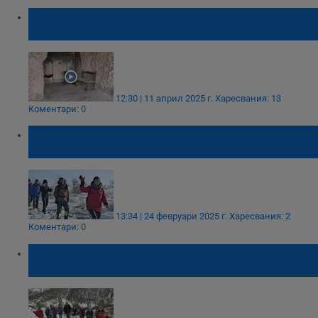
Доброволци от Русе възродиха монашеска
обител от 13-ти век край село Красен
12:30 | 11 април 2025 г.
Харесвания: 13
Коментари: 0
20 смелчаци обиколиха Русенското
Поломие при минус 11 градуса
13:34 | 24 февруари 2025 г.
Харесвания: 2
Коментари: 0
Нова година - нов късмет: Поход в
Поломието на 1 януари