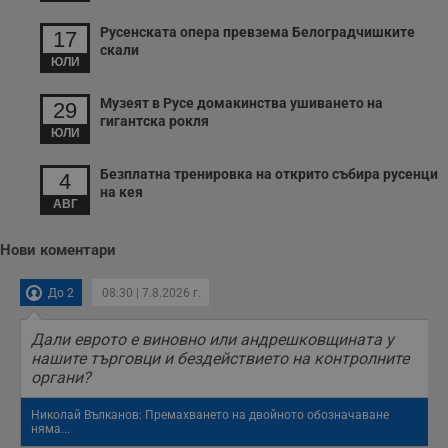
важни за
потребителя.
Русенската опера превзема Белоградчишките
17
скали
ЮЛИ
Музеят в Русе домакинства ушиването на
29
гигантска рокля
ЮЛИ
Безплатна тренировка на открито събира русенци
4
на кея
АВГ
Нови коментари
До 2
08:30 | 7.8.2026 г.
Дали еврото е виновно или андрешковщината у
нашите търговци и бездействието на контролните
органи?
Николай Вълканов: Премахването на двойното обозначаване
няма...