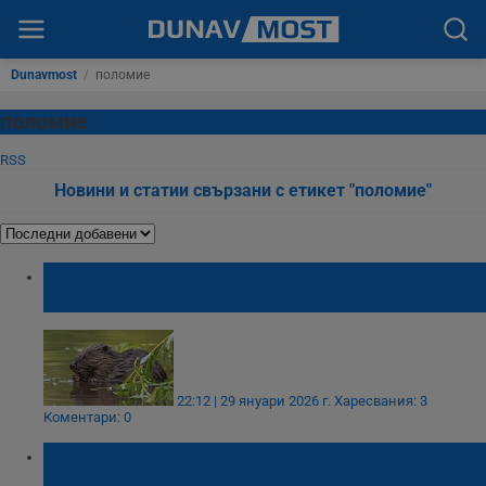
Dunavmost
/
поломие
поломие
RSS
Новини и статии свързани с етикет "поломие"
Семейство бобри превзе река Черни Лом
край Табачка
22:12 | 29 януари 2026 г.
Харесвания: 3
Коментари: 0
Нисовският манастир и скритите
съкровища на Русенски Лом