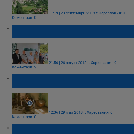
11:19 | 29 септември 2018 г.
Харесвания: 0
Коментари: 0
„От Поломието до Дунав заедно“ обедини
жителите на Иваново
21:56 | 26 август 2018 г.
Харесвания: 0
Коментари: 2
Уникална етнографска сбирка на
километри от Русе тъне в забрава
12:36 | 29 май 2018 г.
Харесвания: 0
Коментари: 0
Стартира първият ултрамаратон по