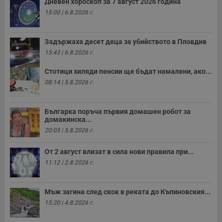
Таргетиране
Функционалност
Дневен хороскоп за 7 август 2026 година
15:00 | 6.8.2026 г.
Некласифицирани
Строго необходимите бисквитки позволяват основната
функционалност на уебсайта, като потребителско
Задържаха десет деца за убийството в Пловдив
влизане и управление на акаунта. Уебсайтът не може да
15:43 | 6.8.2026 г.
се използва правилно без строго необходими
бисквитки.
Стотици хиляди пенсии ще бъдат намалени, ако...
Валиден
08:14 | 5.8.2026 г.
Име
Доставчик
/
Домейн
О
до
__RequestVerificationToken
Сесия
Т
Microsoft
п
Corporation
Българка поръча първия домашен робот за
ф
www.dunavmost.com
домакинска...
з
п
20:03 | 5.8.2026 г.
и
п
A
От 2 август влизат в сила нови правила при...
т
11:12 | 2.8.2026 г.
е
д
н
п
с
Мъж загина след скок в реката до Къпиновския...
у
15:20 | 4.8.2026 г.
и
ф
н