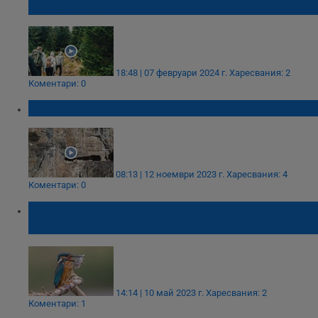
маршрути
18:48 | 07 февруари 2024 г.
Харесвания: 2
Коментари: 0
Тайнствените скални храмове край Русе
08:13 | 12 ноември 2023 г.
Харесвания: 4
Коментари: 0
Откриха изложбата "Обитателите на
Русенското Поломие"
14:14 | 10 май 2023 г.
Харесвания: 2
Коментари: 1