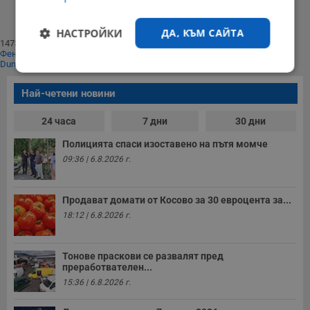
1
⟩⟩
Край
НАСТРОЙКИ
ДА, КЪМ САЙТА
147397
Фенове харесват
Dunavmost
Строго
Ефективност
необходимо
Най-четени новини
24 часа
7 дни
30 дни
Таргетиране
Функционалност
Полицията спаси изоставено на пътя момче
09:36 | 6.8.2026 г.
Некласифицирани
Продават домати от Косово за 30 евроцента за...
18:12 | 6.8.2026 г.
Тонове праскови се развалят пред
преработвателен...
15:36 | 6.8.2026 г.
Строго необходимо
Ефективност