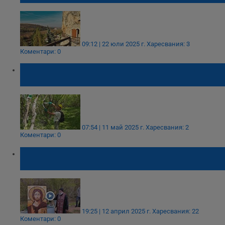
09:12 | 22 юли 2025 г.
Харесвания: 3
Коментари: 0
Доброволци облагородяват пътеки между
селата Табачка и Пепелина
07:54 | 11 май 2025 г.
Харесвания: 2
Коментари: 0
На Лазаровден: Чудо в подножието на
свята скала край село Красен
19:25 | 12 април 2025 г.
Харесвания: 22
Коментари: 0