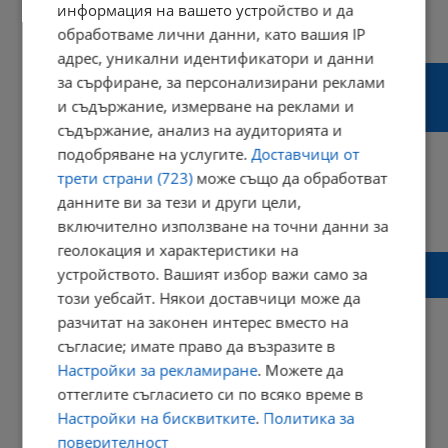
информация на вашето устройство и да
16:06 | 09 февруари 2015 г.
Харесвания: 1
обработваме лични данни, като вашия IP
Коментари: 0
адрес, уникални идентификатори и данни
Червен и Ивановските скални църкви
за сърфиране, за персонализирани реклами
оживяха в две чисто нови експозиции на
и съдържание, измерване на реклами и
Руенския музей
съдържание, анализ на аудиторията и
подобряване на услугите.
Доставчици от
трети страни (723)
може също да обработват
данните ви за тези и други цели,
13:42 | 19 септември 2014 г.
Харесвания: 1
включително използване на точни данни за
Коментари: 0
геолокация и характеристики на
Завърши Международният симпозиум
устройството. Вашият избор важи само за
"Ломея" 2014
този уебсайт. Някои доставчици може да
разчитат на законен интерес вместо на
съгласие; имате право да възразите в
Настройки за рекламиране
. Можете да
06:14 | 02 септември 2014 г.
Харесвания: 0
оттеглите съгласието си по всяко време в
Коментари: 0
Настройки на бисквитките
.
Политика за
Начало
⟨⟨
поверителност