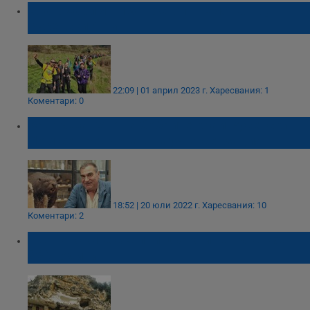
Благодарим ти за гостоприемството,
Русенски Лом!
22:09 | 01 април 2023 г.
Харесвания: 1
Коментари: 0
Завръщането на бобрите край Русенски
Лом се превърна в научна сензация
18:52 | 20 юли 2022 г.
Харесвания: 10
Коментари: 2
Ивановските скални църкви навършиха
800 години