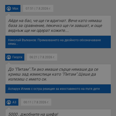
Max
07:51 | 7.8.2026 г.
Айде на бас, че ще ги вдигнат. Вече като нямаш
база за сравнение, лекичко ще ги завшат, и още
веднъж ще ни одерат кожите....
Николай Вълканов: Премахването на двойното обозначаване
няма...
Георги
06:21 | 7.8.2026 г.
До "Питам".Ти ако имаше сърце нямаше да се
криеш зад измислици като "Питам".Щеше да
излезеш с името си.
Аспарух Илиев с остра реакция за изоставеното на пътя дете
A3
00:11 | 7.8.2026 г.
5000 , джобните на шефа!