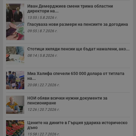
м
Иван Демерджиев смени трима областни
Т
директори на...
и
п
13:55 | 5.8.2026 г.
у
з
Гласуваха нови размери на пенсиите за догодина
б
09:55 | 8.7.2026 г.
VISITOR_PRIVACY_METADATA
5 месеца
Т
YouTube
4
с
.youtube.com
седмици
с
Стотици хиляди пенсии ще бъдат намалени, ако...
с
п
08:14 | 5.8.2026 г.
и
п
т
в
Миа Халифа спечели 650 000 долара от титлата
с
на...
з
с
20:08 | 22.7.2026 г.
п
о
р
НОИ обяви всички нужни документи за
п
пенсиониране
н
п
12:26 | 20.7.2026 г.
к
ч
п
Цените на дините в Гърция удариха историческо
с
дъно
б
15:58 | 22.7.2026 г.