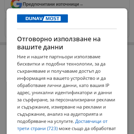
Предпочитани източници
→
Изпращайте снимки и информация на
news@dunavmost.com
Отговорно използване на
вашите данни
РЕКЛАМА
Ние и нашите партньори използваме
бисквитки и подобни технологии, за да
съхраняваме и получаваме достъп до
информация на вашето устройство и да
обработваме лични данни, като вашия IP
адрес, уникални идентификатори и данни
за сърфиране, за персонализирани реклами
и съдържание, измерване на реклами и
съдържание, анализ на аудиторията и
подобряване на услугите.
Доставчици от
трети страни (723)
може също да обработват