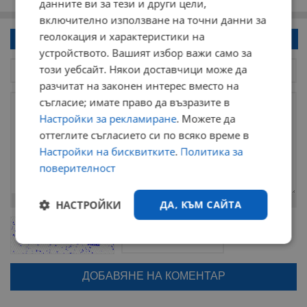
данните ви за тези и други цели,
включително използване на точни данни за
геолокация и характеристики на
Напиши коментар!
устройството. Вашият избор важи само за
този уебсайт. Някои доставчици може да
разчитат на законен интерес вместо на
съгласие; имате право да възразите в
Настройки за рекламиране
. Можете да
оттеглите съгласието си по всяко време в
Настройки на бисквитките
.
Политика за
поверителност
Остават
2000
символа
НАСТРОЙКИ
ДА, КЪМ САЙТА
ОБНОВИ
Поради зачестилите злоупотреби в сайта, за да оставите анонимен
коментар или да гласувате изискваме да се идентифицирате с
Строго
Ефективност
google акаунт.
необходимо
Натискайки на бутона "Вход с google" по-долу, коментарът ви ще
бъде публикуван анонимно под псевдонима който сте попълнили
по-горе в полето "Твоето име". Никаква лична информация за вас
няма да бъде съхранявана при нас или показвана на други