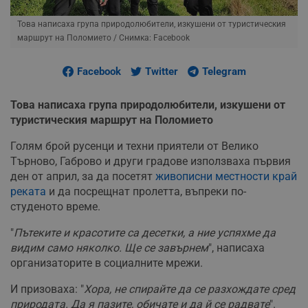
Това написаха група природолюбители, изкушени от туристическия
маршрут на Поломието
/ Снимка: Facebook
Facebook
Twitter
Telegram
Това написаха група природолюбители, изкушени от
туристическия маршрут на Поломието
Голям брой русенци и техни приятели от Велико
Търново, Габрово и други градове използваха първия
ден от април, за да посетят
живописни местности край
реката
и да посрещнат пролетта, въпреки по-
студеното време.
"
Пътеките и красотите са десетки, а ние успяхме да
видим само няколко. Ще се завърнем
", написаха
организаторите в социалните мрежи.
И призоваха: "
Хора, не спирайте да се разхождате сред
природата. Да я пазите, обичате и да й се радвате
".