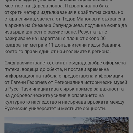
местността Царева локва. Първоначално бяха
открити четири издълбавания в крайпътна скала, но
стара снимка, заснета от Тодор Манолов и съхранена
в архива на Снежана Сапунджиева, подтикна екипа да
извърши цялостно разчистване. Резултатът е
разкриване на шарапташ с площ от около 30
квадратни метра и 11 допълнителни издълбавания,
което го прави един от най-големите в региона.
След разчистването, екипът създаде добре оформена
пътека, водеща до обекта, и постави временна
информационна табела с предоставена информация
от Евгени Георгиев от Регионалния исторически музей
в Русе. Тази инициатива е ярък пример за важността
на доброволческите усилия в опазването на
културното наследство и насърчава връзката между
Русенския университет и местните общности.