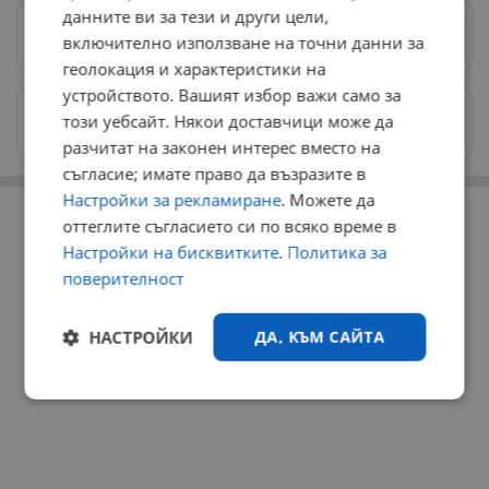
данните ви за тези и други цели,
Предпочитани източници
→
включително използване на точни данни за
геолокация и характеристики на
устройството. Вашият избор важи само за
Изпращайте снимки и информация на
този уебсайт. Някои доставчици може да
news@dunavmost.com
разчитат на законен интерес вместо на
съгласие; имате право да възразите в
РЕКЛАМА
Настройки за рекламиране
. Можете да
оттеглите съгласието си по всяко време в
Настройки на бисквитките
.
Политика за
поверителност
НАСТРОЙКИ
ДА, КЪМ САЙТА
Строго
Ефективност
необходимо