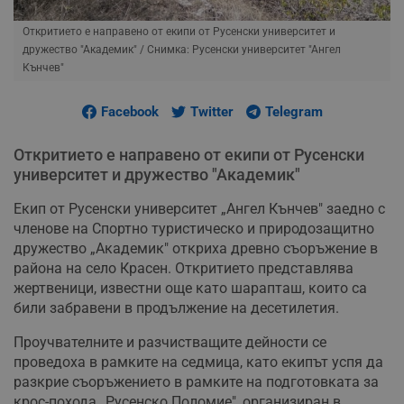
Откритието е направено от екипи от Русенски университет и
дружество "Академик"
/ Снимка: Русенски университет "Ангел
Кънчев"
Facebook
Twitter
Telegram
Откритието е направено от екипи от Русенски
университет и дружество "Академик"
Екип от Русенски университет „Ангел Кънчев" заедно с
членове на Спортно туристическо и природозащитно
дружество „Академик" откриха древно съоръжение в
района на село Красен. Откритието представлява
жертвеници, известни още като шарапташ, които са
били забравени в продължение на десетилетия.
Проучвателните и разчистващите дейности се
проведоха в рамките на седмица, като екипът успя да
разкрие съоръжението в рамките на подготовката за
крос-похода „Русенско Поломие", организиран в