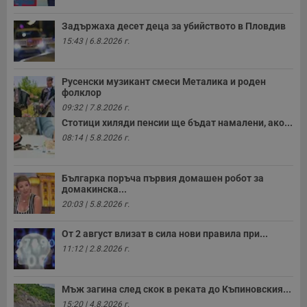
с
з
с
Задържаха десет деца за убийството в Пловдив
п
15:43 | 6.8.2026 г.
о
р
п
н
п
Русенски музикант смеси Металика и роден
к
фолклор
ч
09:32 | 7.8.2026 г.
п
с
Стотици хиляди пенсии ще бъдат намалени, ако...
б
08:14 | 5.8.2026 г.
__cf_bm
29
Т
Cloudflare Inc.
минути
с
.twitter.com
59
р
секунди
м
Българка поръча първия домашен робот за
б
домакинска...
о
20:03 | 5.8.2026 г.
у
п
о
От 2 август влизат в сила нови правила при...
и
т
11:12 | 2.8.2026 г.
receive-cookie-deprecation
.hit.gemius.pl
1 година
Т
с
с
Мъж загина след скок в реката до Къпиновския...
н
н
15:20 | 4.8.2026 г.