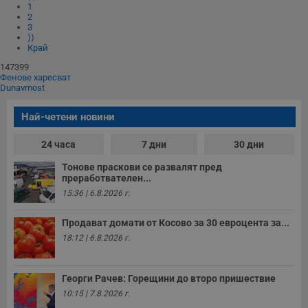
з
1
п
2
и
3
п
⟩⟩
A
Край
т
е
147399
д
Фенове харесват
н
Dunavmost
п
с
у
Най-четени новини
и
ф
н
24 часа
7 дни
30 дни
м
Т
и
Тонове праскови се развалят пред
п
преработвателен...
у
15:36 | 6.8.2026 г.
з
б
Продават домати от Косово за 30 евроцента за...
VISITOR_PRIVACY_METADATA
5 месеца
Т
YouTube
4
с
.youtube.com
18:12 | 6.8.2026 г.
седмици
с
с
п
и
Георги Рачев: Горещини до второ пришествие
п
т
10:15 | 7.8.2026 г.
в