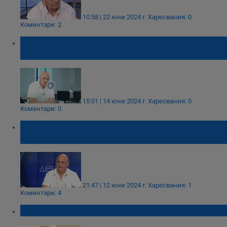
10:58 | 22 юни 2024 г.
Харесвания: 0
Коментари: 2
Николай Радулов: Някъде изчезнаха 2-3%
от гласовете за МЕЧ
15:01 | 14 юни 2024 г.
Харесвания: 0
Коментари: 0
Николай Радулов: В партия "Величие" има
някакви нечисти сметки
21:47 | 12 юни 2024 г.
Харесвания: 1
Коментари: 4
Николай Радулов: Очаквайте трупове!