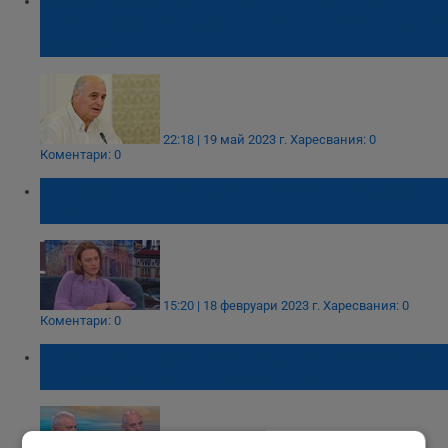
Пеевски са решили, че Гешев вече не им е
полезен
22:18 | 19 май 2023 г.
Харесвания: 0
Коментари: 0
Ива Митева обясни защо се е оттеглила от
ИТН
15:20 | 18 февруари 2023 г.
Харесвания: 0
Коментари: 0
Валентин Радев: Очевидно е, че битката с
трафика на мигранти е загубена