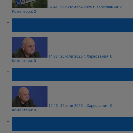
07:41 | 29 октомври 2025 г.
Харесвания: 2
Коментари: 2
Николай Радулов: МВР и прокуратурата не
се справят със задачите си
14:03 | 26 юли 2025 г.
Харесвания: 0
Коментари: 0
Николай Радулов: Дани Митов трябва да
си ходи от МВР
12:45 | 14 юни 2025 г.
Харесвания: 0
Коментари: 0
Николай Радулов: Даниел Митов не
разбира нищо и трябва да напусне МВР