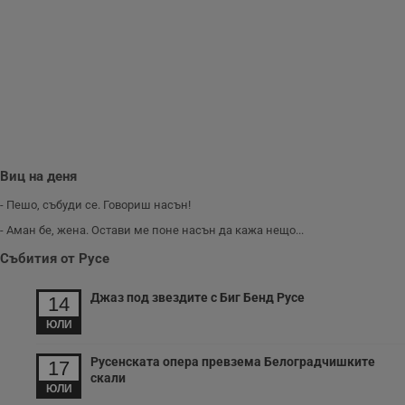
Виц на деня
- Пешо, събуди се. Говориш насън!
- Аман бе, жена. Остави ме поне насън да кажа нещо...
Събития от Русе
Джаз под звездите с Биг Бенд Русе
14
ЮЛИ
Русенската опера превзема Белоградчишките
17
скали
ЮЛИ