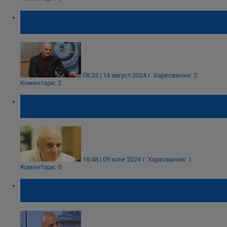
Николай Радулов: Служителите на МВР
протестират незаконно
08:23 | 14 август 2024 г.
Харесвания: 2
Коментари: 2
Николай Радулов: Пеевски губи
легитимация в ДПС
18:48 | 09 юли 2024 г.
Харесвания: 1
Коментари: 0
Николай Радулов: Експертен кабинет с
мандат на ИТН не е добър вариант