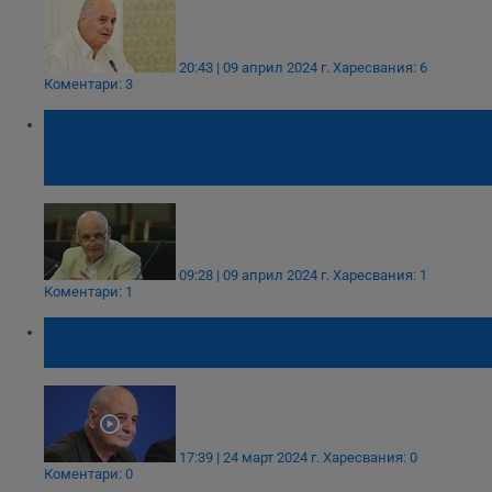
20:43 | 09 април 2024 г.
Харесвания: 6
Коментари: 3
Николай Радулов: Репутацията на МВР
може да издържи всичко, защото е на
нулата
09:28 | 09 април 2024 г.
Харесвания: 1
Коментари: 1
Николай Радулов: Имаме класически
терористичен акт на „Ислямска държава”
17:39 | 24 март 2024 г.
Харесвания: 0
Коментари: 0