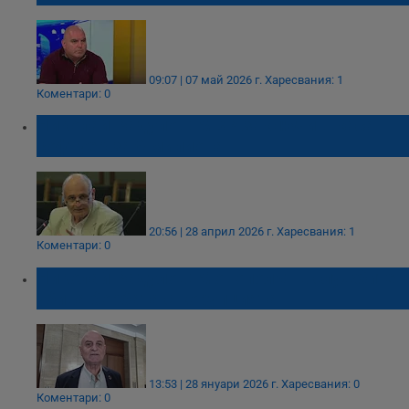
09:07 | 07 май 2026 г.
Харесвания: 1
Коментари: 0
Николай Радулов: МВР заключи в каса
софтуер за 9 милиона
20:56 | 28 април 2026 г.
Харесвания: 1
Коментари: 0
Николай Радулов: Монополът в службите
убива борбата с корупцията
13:53 | 28 януари 2026 г.
Харесвания: 0
Коментари: 0