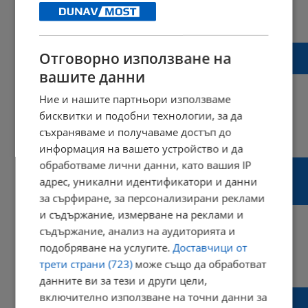
10:20 | 12 януари 2023 г.
Харесвания: 0
Коментари: 0
Николай Радулов: Има вътрешна
Отговорно използване на
съпротива срещу реформата в МВР
вашите данни
Ние и нашите партньори използваме
бисквитки и подобни технологии, за да
съхраняваме и получаваме достъп до
08:47 | 27 декември 2022 г.
Харесвания: 0
Коментари: 1
информация на вашето устройство и да
Николай Радулов: Голяма част от
обработваме лични данни, като вашия IP
средствата от ЕС за укрепване на
адрес, уникални идентификатори и данни
границата ни са откраднати
за сърфиране, за персонализирани реклами
и съдържание, измерване на реклами и
съдържание, анализ на аудиторията и
подобряване на услугите.
Доставчици от
09:35 | 08 декември 2022 г.
Харесвания: 0
трети страни (723)
може също да обработват
Коментари: 3
данните ви за тези и други цели,
Николай Радулов: Изстрелът, убил
включително използване на точни данни за