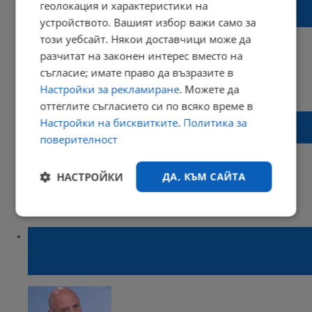
полицая на границата, е даден от наша
геолокация и характеристики на
територия
устройството. Вашият избор важи само за
този уебсайт. Някои доставчици може да
разчитат на законен интерес вместо на
съгласие; имате право да възразите в
17:14 | 12 ноември 2022 г.
Харесвания: 4
Настройки за рекламиране
. Можете да
Коментари: 2
оттеглите съгласието си по всяко време в
Николай Радулов: Има много корумпирани
Настройки на бисквитките
.
Политика за
служители на границата
поверителност
НАСТРОЙКИ
ДА, КЪМ САЙТА
10:39 | 02 септември 2022 г.
Харесвания: 2
Коментари: 1
Строго
Ефективност
необходимо
Николай Радулов: Четирима от
отцепилите се от ИТН депутати имаме
покана да се влеем в ПП
Таргетиране
Функционалност