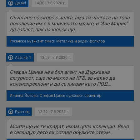
Да бе!
14:30 | 7.8.2026 г.
Съчетано по-скоро с чалга, ама тя чалгата на това
поколение им е в майчиното мляко, и "Аве Мария"
да запеят, пак на кючек ще...
Русенски музикант смеси Металика и роден фолклор
Ааа, не, 1
13:59 | 7.8.2026 г.
Стефан Цанев не е бил агент на Държавна
сигурност, още по-малко на КГБ, за какво да
коленопреклони и да се лигави като ПОД...
Илияна Йотова: Стефан Цанев е духовен ориентир
Русенец
13:52 | 7.8.2026 г.
Моите що не ги крадат, имам цяла колекция. Явно
е селяндур дето си оставя обувките отвън.