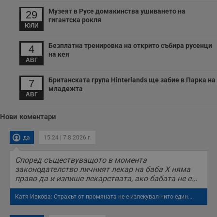
Музеят в Русе домакинства ушиването на
29
гигантска рокля
ЮЛИ
Безплатна тренировка на открито събира русенци
4
на кея
АВГ
Британската група Hinterlands ще забие в Парка на
7
младежта
АВГ
Нови коментари
да
15:24 | 7.8.2026 г.
Според съществуващото в момента
законодателство личният лекар на баба Х няма
право да и изпише лекарствата, ако бабата не е...
Катя Ивкова: Страхът от промяната не е излекувал нито един...