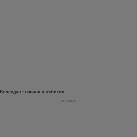
използва с цел
.hit.gemius.pl
събиране на
информация за
потребителското
поведение и
предпочитания.
Тази информация
се използва, за да
се оптимизира
представянето на
уебсайта и да
направят
рекламните
съобщения по-
важни за
потребителя.
Календар - новини и събития
РЕКЛАМА