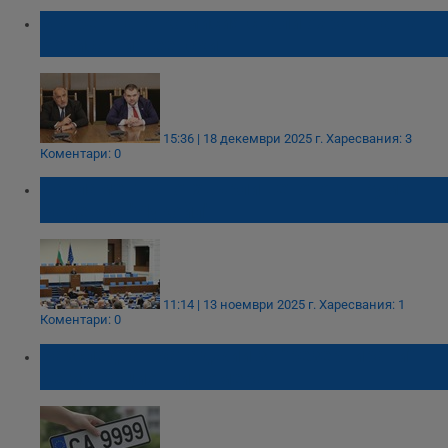
Вътрешната комисия свали охраната на
Борисов и Пеевски
15:36 | 18 декември 2025 г.
Харесвания: 3
Коментари: 0
Парламентът отхвърли ветото на Румен
Радев за "Лукойл"
11:14 | 13 ноември 2025 г.
Харесвания: 1
Коментари: 0
Разследват катаджии за "резервирани"
регистрационни номера