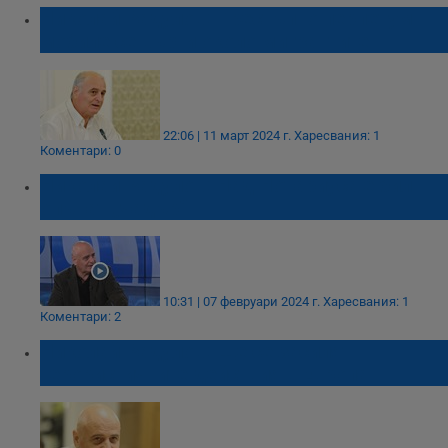
Николай Радулов: Престъпно перпетум
мобиле се върти около мигрантите
22:06 | 11 март 2024 г.
Харесвания: 1
Коментари: 0
Николай Радулов: Над Нотариуса е бил
опънат „чадър“
10:31 | 07 февруари 2024 г.
Харесвания: 1
Коментари: 2
Николай Радулов: Ще се засилят
терористичните действия в Европа