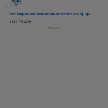
разбира как
потребителите се
ангажират с
различни
МВР открива нови лаборатории за тестове на шофьори
елементи на
уебсайта по
13:59 | 7.8.2026 г.
време на етапите
на тестване.
РЕКЛАМА
Gdyn
1 година
Тази бисквитка се
Gemius
използва за
.hit.gemius.pl
събиране на
анонимни
статистически
данни, свързани с
посещенията в
уебсайта на
потребителя, като
броя на
посещенията,
средното време,
прекарано на
уебсайта и какви
страници са били
заредени. Целта е
да се подобри
съдържанието на
сайта и
потребителския
опит.
Gdynp
1 година
Тази бисквитка се
Gemius