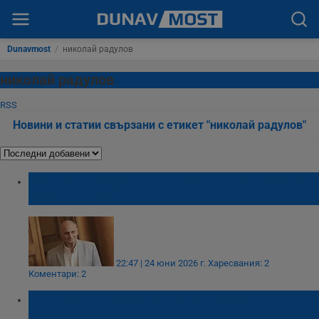
Dunavmost
/
николай радулов
николай радулов
RSS
Новини и статии свързани с етикет "николай радулов"
Николай Радулов: Във Варна е лакомо за
престъпници
22:47 | 24 юни 2026 г.
Харесвания: 2
Коментари: 2
Иван Савов: Депутат сам написа
заплашително писмо, за да получи охрана