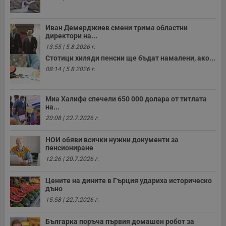
п
б
п
с
Иван Демерджиев смени трима областни
о
директори на...
с
а
13:55 | 5.8.2026 г.
р
Стотици хиляди пенсии ще бъдат намалени, ако...
у
з
08:14 | 5.8.2026 г.
з
п
ASP.NET_SessionId
Сесия
Т
Microsoft
Миа Халифа спечели 650 000 долара от титлата
с
Corporation
на...
D
www.dunavmost.com
п
20:08 | 22.7.2026 г.
и
т
к
НОИ обяви всички нужни документи за
п
пенсиониране
и
12:26 | 20.7.2026 г.
у
р
к
Цените на дините в Гърция удариха историческо
п
д
дъно
д
15:58 | 22.7.2026 г.
п
у
Българка поръча първия домашен робот за