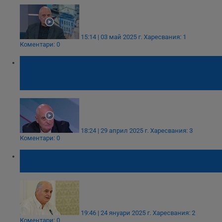
15:14 | 03 май 2025 г.
Харесвания: 1
Коментари: 0
Николай Радулов: В МВР корупцията и
шуробаджанащината са по-скоро правило,
отколкото изключение
18:24 | 29 април 2025 г.
Харесвания: 3
Коментари: 0
Николай Радулов: Ще внесем закон, който
да забрани хазарта в България
19:46 | 24 януари 2025 г.
Харесвания: 2
Коментари: 0