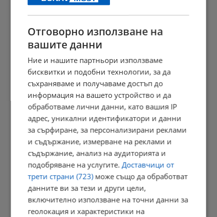
23:09 | 6.8.2026 г.
Отговорно използване на
вашите данни
Отвориха магистрала "Тракия" след часове блокада заради...
Ние и нашите партньори използваме
23:05 | 6.8.2026 г.
бисквитки и подобни технологии, за да
съхраняваме и получаваме достъп до
информация на вашето устройство и да
обработваме лични данни, като вашия IP
Персеидите озаряват небето в средата на август
адрес, уникални идентификатори и данни
23:03 | 6.8.2026 г.
за сърфиране, за персонализирани реклами
и съдържание, измерване на реклами и
съдържание, анализ на аудиторията и
подобряване на услугите.
Доставчици от
Променят вноските за трудова злополука в седем сектора
трети страни (723)
може също да обработват
22:58 | 6.8.2026 г.
данните ви за тези и други цели,
включително използване на точни данни за
геолокация и характеристики на