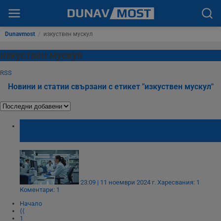
Dunavmost
/
изкуствен мускул
изкуствен мускул
RSS
Новини и статии свързани с етикет "изкуствен мускул"
Революция в медицината: Създадоха
самовъзстановяващ се изкуствен мускул
23:09 | 11 ноември 2024 г.
Харесвания: 1
Коментари: 1
Начало
⟨⟨
1