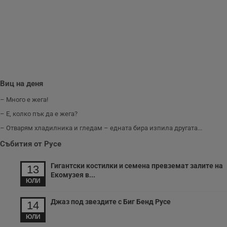
и
п
A
т
е
д
н
п
с
у
и
Виц на деня
ф
н
м
– Много е жега!
Т
и
– Е, колко пък да е жега?
п
у
– Отварям хладилника и гледам – едната бира изпила другата...
з
б
Събития от Русе
VISITOR_PRIVACY_METADATA
5 месеца
Т
YouTube
4
с
.youtube.com
Гигантски костилки и семена превземат залите на
13
седмици
с
Екомузея в...
с
ЮЛИ
п
и
п
Джаз под звездите с Биг Бенд Русе
14
т
в
ЮЛИ
с
з