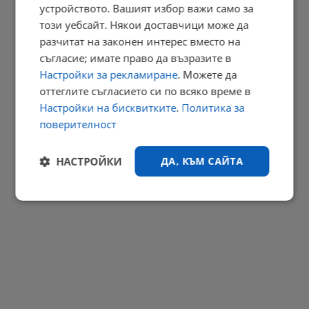
устройството. Вашият избор важи само за
Георги Близнашки: Предстоящите президентски избори могат
да...
този уебсайт. Някои доставчици може да
разчитат на законен интерес вместо на
22:38 | 6.8.2026 г.
съгласие; имате право да възразите в
РЕКЛАМА
Настройки за рекламиране
. Можете да
оттеглите съгласието си по всяко време в
Настройки на бисквитките
.
Политика за
поверителност
НАСТРОЙКИ
ДА, КЪМ САЙТА
Строго
Ефективност
необходимо
Таргетиране
Функционалност