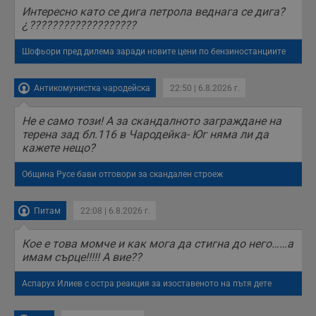
б
Интересно като се дига петрола веднага се дига?
п
с
¿???????????????????
о
с
а
Шофьори пред дилема заради новите цени по бензиностанциите
р
у
з
Антикомунистка чародейска
22:50 | 6.8.2026 г.
з
п
Не е само този! А за скандалното заграждане на
ASP.NET_SessionId
Сесия
Т
Microsoft
с
Corporation
терена зад бл.116 в Чародейка- Юг няма ли да
D
www.dunavmost.com
кажете нещо?
п
и
т
Община Русе бави отговори за скандален строеж
к
п
и
у
Питам
22:08 | 6.8.2026 г.
р
к
п
Кое е това момче и как мога да стигна до него……а
д
имам сърце!!!!! А вие??
д
п
у
Аспарух Илиев с остра реакция за изоставеното на пътя дете