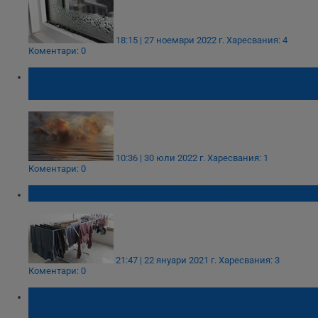
18:15 | 27 ноември 2022 г.
Харесвания: 4
Коментари: 0
Ново изследване: Изключително влажното
време може да ни убие и при 31 градуса
10:36 | 30 юли 2022 г.
Харесвания: 1
Коментари: 0
Защо не бива да сушите прането в стаите
21:47 | 22 януари 2021 г.
Харесвания: 3
Коментари: 0
Ново оборудване в Художествената
галерия