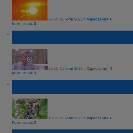
07:04 | 23 юли 2025 г.
Харесвания: 0
Коментари: 0
Симеон Матев: Влажността е ключът към
поносимостта на жегата
09:26 | 05 юли 2025 г.
Харесвания: 1
Коментари: 0
Опасна гъба може да унищожи до 70% от
реколтата
13:36 | 03 юли 2025 г.
Харесвания: 0
Коментари: 0
НАСА: Бразилия може да стане частично