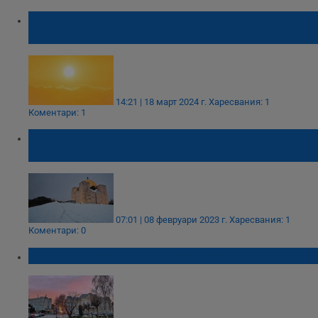
Термометрите в Рио де Жанейро удариха
62,3°C
14:21 | 18 март 2024 г.
Харесвания: 1
Коментари: 1
Отрицателни температури ни очакват днес
в Русе
07:01 | 08 февруари 2023 г.
Харесвания: 1
Коментари: 0
Облачно и студено ще е днес в Русе