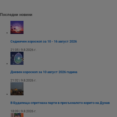
до
__RequestVerificationToken
Сесия
Т
Microsoft
п
Corporation
Последни новини
ф
www.dunavmost.com
з
п
и
п
A
т
Седмичен хороскоп за 10 - 16 август 2026
е
д
н
21:05 | 9.8.2026 г.
п
с
у
и
ф
н
Дневен хороскоп за 10 август 2026 година
м
Т
21:02 | 9.8.2026 г.
и
п
у
з
б
В Будапеща спретнаха парти в пресъхналото корито на Дунав
VISITOR_PRIVACY_METADATA
5 месеца
Т
YouTube
4
с
.youtube.com
18:09 | 9.8.2026 г.
седмици
с
с