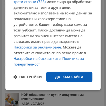
трети страни (723)
може също да обработват
Мъж загина след скок в реката до Къпиновския...
данните ви за тези и други цели,
15:20 | 4.8.2026 г.
включително използване на точни данни за
геолокация и характеристики на
Иван Демерджиев смени трима областни
устройството. Вашият избор важи само за
директори на...
този уебсайт. Някои доставчици може да
13:55 | 5.8.2026 г.
разчитат на законен интерес вместо на
съгласие; имате право да възразите в
Георги Рачев: Горещини до второ пришествие
Настройки за рекламиране
. Можете да
10:15 | 7.8.2026 г.
оттеглите съгласието си по всяко време в
Стотици хиляди пенсии ще бъдат намалени, ако...
Настройки на бисквитките
.
Политика за
08:14 | 5.8.2026 г.
поверителност
Миа Халифа спечели 650 000 долара от титлата
НАСТРОЙКИ
ДА, КЪМ САЙТА
на...
20:08 | 22.7.2026 г.
Строго
Ефективност
необходимо
НОИ обяви всички нужни документи за
пенсиониране
12:26 | 20.7.2026 г.