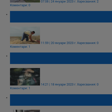
07:08 | 24 януари 2023 г.
Харесвания: 2
Коментари: 0
Земеделци: Меката зима поставя под
риск реколтата
11:59 | 20 януари 2023 г.
Харесвания: 0
Коментари: 1
Как да се преборите с влагата в
автомобила
14:21 | 18 януари 2023 г.
Харесвания: 0
Коментари: 1
Съставка, която ще ви избави от конденза
по прозорците