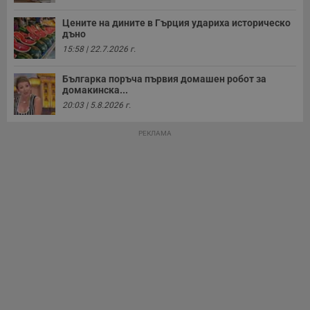
Таргетиране
Функционалност
Цените на дините в Гърция удариха историческо
дъно
15:58 | 22.7.2026 г.
Некласифицирани
Българка поръча първия домашен робот за
домакинска...
20:03 | 5.8.2026 г.
РЕКЛАМА
Строго необходимо
Ефективност
Таргетиране
Функционалност
Некласифицирани
Строго необходимите бисквитки позволяват основната
функционалност на уебсайта, като потребителско
влизане и управление на акаунта. Уебсайтът не може да
се използва правилно без строго необходими
бисквитки.
Валиден
Име
Доставчик
/
Домейн
О