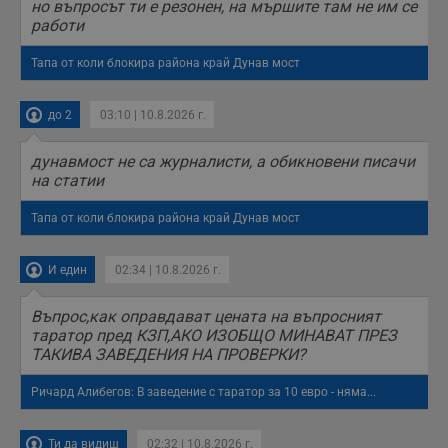
но въпросът ти е резонен, на мършите там не им се
на посетителите.
работи
Той помага за
подобряване на
потребителския
Тапа от коли блокира района край Дунав мост
опит, като
разбира как
потребителите се
ангажират с
до 2
03:10 | 10.8.2026 г.
различни
елементи на
уебсайта по
дунавмост не са журналисти, а обикновени писачи
време на етапите
на статии
на тестване.
Gdyn
1 година
Тази бисквитка се
Gemius
Тапа от коли блокира района край Дунав мост
използва за
.hit.gemius.pl
събиране на
анонимни
статистически
И един
02:34 | 10.8.2026 г.
данни, свързани с
посещенията в
уебсайта на
Въпрос,как оправдават цената на въпросният
потребителя, като
таратор пред КЗП,АКО ИЗОБЩО МИНАВАТ ПРЕЗ
броя на
посещенията,
ТАКИВА ЗАВЕДЕНИЯ НА ПРОВЕРКИ?
средното време,
прекарано на
уебсайта и какви
Ричард Алибегов: В заведение с таратор за 10 евро - няма...
страници са били
заредени. Целта е
да се подобри
Ти да видиш
02:32 | 10.8.2026 г.
съдържанието на