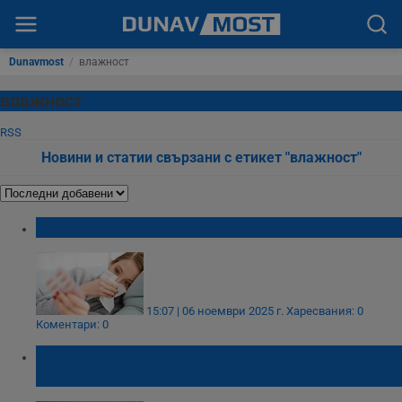
Dunavmost
/
влажност
влажност
RSS
Новини и статии свързани с етикет "влажност"
Защо грипът атакува през зимата
15:07 | 06 ноември 2025 г.
Харесвания: 0
Коментари: 0
Дните с екстремни горещини в света се
увеличиха рязко