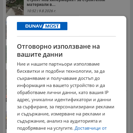
материали в...
10:52 | 9.8.2026 г.
Две океански аномалии променят зимата в
Европа
13:36 | 9.8.2026 г.
Отговорно използване на
Учителка от Русе се нуждае от спешно лечение
вашите данни
17:22 | 9.8.2026 г.
Ние и нашите партньори използваме
бисквитки и подобни технологии, за да
Мощна микровълнова система пържи вражески
дронове
съхраняваме и получаваме достъп до
14:29 | 9.8.2026 г.
информация на вашето устройство и да
Стотици хиляди пенсии ще бъдат намалени, ако...
обработваме лични данни, като вашия IP
08:14 | 5.8.2026 г.
адрес, уникални идентификатори и данни
за сърфиране, за персонализирани реклами
и съдържание, измерване на реклами и
Българка поръча първия домашен робот за
домакинска...
съдържание, анализ на аудиторията и
20:03 | 5.8.2026 г.
подобряване на услугите.
Доставчици от