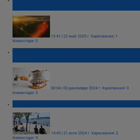
необитаема
13:41 | 22 май 2025 г.
Харесвания: 1
Коментари: 0
Не дръжте лекарства в банята или
кухнята
00:04 | 03 декември 2024 г.
Харесвания: 0
Коментари: 0
Тежка нощ за жителите на Истанбул
14:43 | 21 юли 2024 г.
Харесвания: 2
Коментари: 0