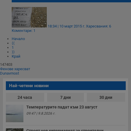
18:34 | 10 март 2015 г.
Харесвания: 6
Коментари: 1
Начало
⟨⟨
1
⟩⟩
Край
147403
Фенове харесват
Dunavmost
Най-четени новини
24 часа
7 дни
30 дни
Температурите падат към 23 август
09:47 | 9.8.2026 г.
Строят нов хипермаркет за строителни