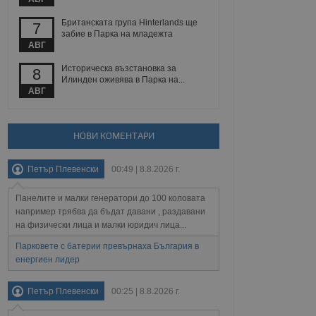
йният потребител може
 уебсайт.
Британската група Hinterlands ще
7
забие в Парка на младежта
АВГ
Описание
Историческа възстановка за
8
Илинден оживява в Парка на...
АВГ
ребителски
елското поведение и
раници на сайта. Тя
яване на сайта. Тя
не на прегледи на
формация, която е
взаимодействат с
нкционалност в целия
прекарано на
НОВИ КОМЕНТАРИ
редпочитанията на
 сайтове; тя може
остта на социалните
тора на сайта.
използва новата или
Петър Плевенски
00:49 | 8.8.2026 г.
елски взаимодействия
нето и потребителския
Панелите и малки генератори до 100 коловата
например трябва да бъдат давани , раздавани
рез събиране на данни
на физически лица и малки юридич лица...
 помага за
отребителите се
Парковете с батерии превърнаха България в
тапите на тестване.
енергиен лидер
тистически данни,
 броя на посещенията,
 са били заредени.
Петър Плевенски
00:25 | 8.8.2026 г.
елския опит.