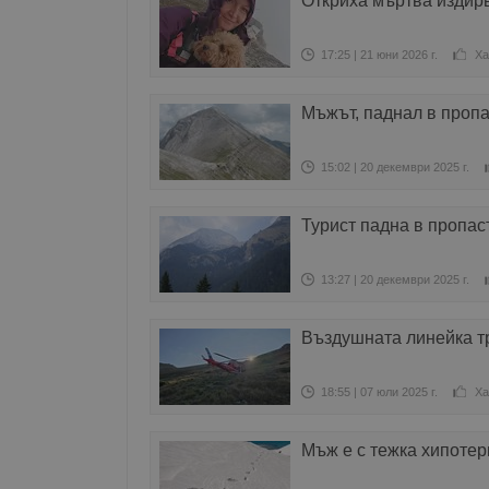
Откриха мъртва издир
17:25 | 21 юни 2026 г.
Ха
Мъжът, паднал в пропа
15:02 | 20 декември 2025 г.
Турист падна в пропас
13:27 | 20 декември 2025 г.
Въздушната линейка т
18:55 | 07 юли 2025 г.
Ха
Мъж е с тежка хипотер