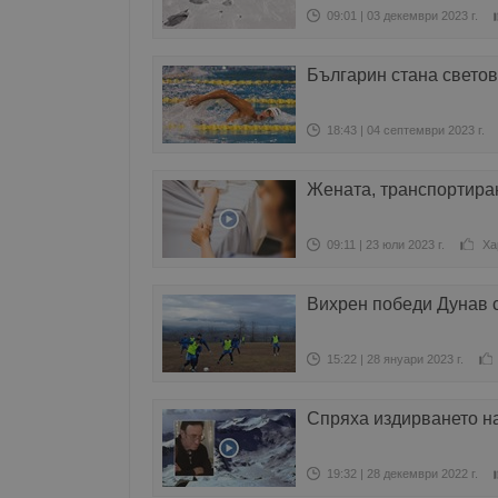
09:01 | 03 декември 2023 г.
Българин стана свето
18:43 | 04 септември 2023 г.
Жената, транспортиран
09:11 | 23 юли 2023 г.
Ха
Вихрен победи Дунав с
15:22 | 28 януари 2023 г.
Спряха издирването на
19:32 | 28 декември 2022 г.