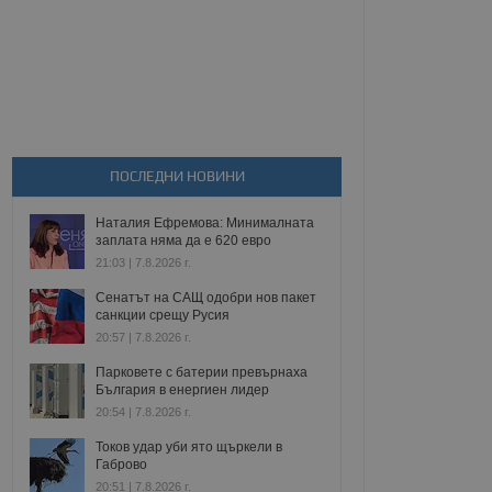
ПОСЛЕДНИ НОВИНИ
Наталия Ефремова: Минималната
заплата няма да е 620 евро
21:03 | 7.8.2026 г.
Сенатът на САЩ одобри нов пакет
санкции срещу Русия
20:57 | 7.8.2026 г.
Парковете с батерии превърнаха
България в енергиен лидер
20:54 | 7.8.2026 г.
Токов удар уби ято щъркели в
Габрово
20:51 | 7.8.2026 г.