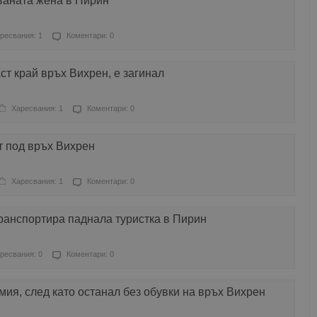
ваната жена в Пирин
ресвания: 1
Коментари: 0
ст край връх Вихрен, е загинал
Харесвания: 1
Коментари: 0
т под връх Вихрен
Харесвания: 1
Коментари: 0
ранспортира паднала туристка в Пирин
ресвания: 0
Коментари: 0
мия, след като останал без обувки на връх Вихрен