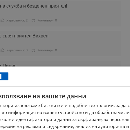
рна служба и безценен приятел!
Харесвания: 2
Коментари: 0
с своя приятел Вихрен
Харесвания: 3
Коментари: 0
и Пирин
Харесвания: 1
Коментари: 5
зползване на вашите данни
жа "Вихрен" в Пирин
ньори използваме бисквитки и подобни технологии, за да 
ресвания: 0
Коментари: 0
 до информация на вашето устройство и да обработваме ли
никални идентификатори и данни за сърфиране, за персона
и изкачване на връх Вихрен
ерване на реклами и съдържание, анализ на аудиторията и