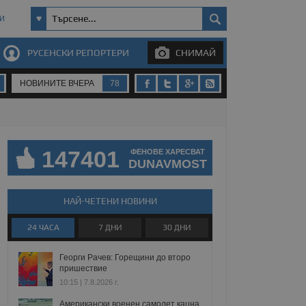
И
РУСЕНСКИ РЕПОРТЕРИ
СНИМАЙ
НОВИНИТЕ ВЧЕРА
78
147401
ФЕНОВЕ ХАРЕСВАТ
DUNAVMOST
НАЙ-ЧЕТЕНИ НОВИНИ
24 ЧАСА
7 ДНИ
30 ДНИ
Георги Рачев: Горещини до второ
пришествие
10:15 | 7.8.2026 г.
Американски военен самолет кацна