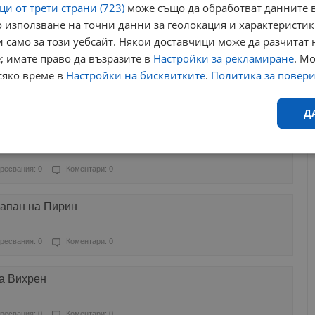
и от трети страни (723)
може също да обработват данните в
 използване на точни данни за геолокация и характеристик
Харесвания: 1
Коментари: 0
 само за този уебсайт. Някои доставчици може да разчитат 
; имате право да възразите в
Настройки за рекламиране
. М
о телевизията, за да ни окосят тревата!
сяко време в
Настройки на бисквитките
.
Политика за повер
ресвания: 0
Коментари: 6
Д
 в снежния капан
Ефективност
Таргетиране
Функционалност
Н
ресвания: 0
Коментари: 0
капан на Пирин
ресвания: 0
Коментари: 0
еобходимо
Ефективност
Таргетиране
Функционалност
Неклас
жа Вихрен
исквитки позволяват основната функционалност на уебсайта, като потребителско
не може да се използва правилно без строго необходими бисквитки.
ресвания: 0
Коментари: 0