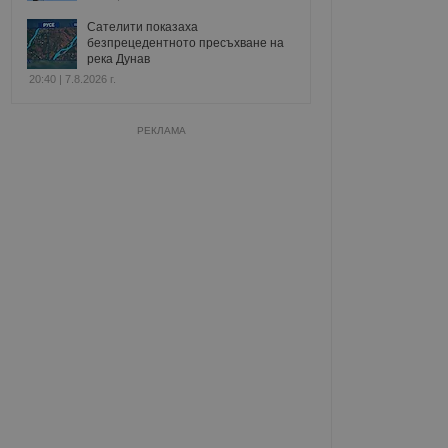
Сателити показаха
безпрецедентното пресъхване на
река Дунав
20:40 | 7.8.2026 г.
РЕКЛАМА