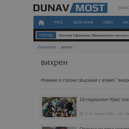
ЗА НАС
РУСЕ
БЪЛГАРИЯ
СВЯТ
РА
ГОРЕЩО
Наталия Ефремова: Минималната заплата н
Dunavmost
/
вихрен
вихрен
Новини и статии свързани с етикет "вихр
18-годишният Крис пок
12:47 | 28 юни 2026 г.
Ха