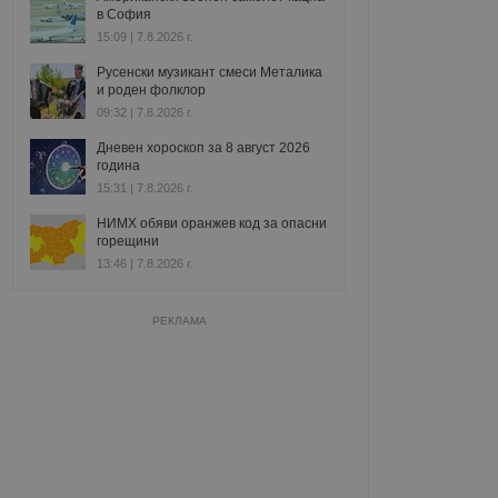
в София
15:09 | 7.8.2026 г.
Русенски музикант смеси Металика
и роден фолклор
09:32 | 7.8.2026 г.
Дневен хороскоп за 8 август 2026
година
15:31 | 7.8.2026 г.
НИМХ обяви оранжев код за опасни
горещини
13:46 | 7.8.2026 г.
РЕКЛАМА