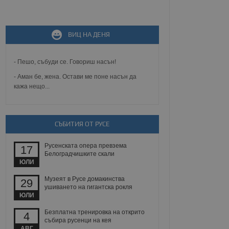
не, зададена от уеб
ВИЦ НА ДЕНЯ
 ASP.NET MVC
спре неразрешеното
т, известно като
тове. Той не съдържа
- Пешо, събуди се. Говориш насън!
щожава при затваряне
- Аман бе, жена. Остави ме поне насън да
кажа нещо...
ение на съгласието на
ст за тяхното
а данни за съгласието
ични политики и
антира, че техните
 сесии.
СЪБИТИЯ ОТ РУСЕ
аничаване между хората
а, за да се правят
Русенската опера превзема
17
хния уебсайт.
Белоградчишките скали
ЮЛИ
сигнализира на
Музеят в Русе домакинства
29
 на бисквитките,
ушиването на гигантска рокля
а съответствие и
ЮЛИ
ндарти и
Безплатна тренировка на открито
4
ck и предоставя
събира русенци на кея
требител използва
АВГ