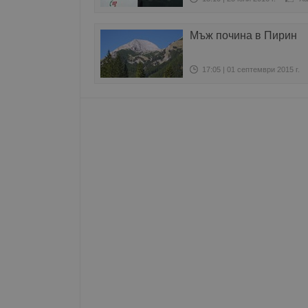
Име
Мъж почина в Пирин
__RequestVerificationT
17:05 | 01 септември 2015 г.
VISITOR_PRIVACY_MET
__cf_bm
receive-cookie-depreca
ASP.NET_SessionId