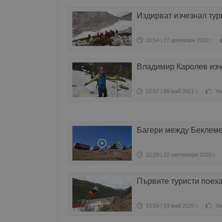
Издирват изчезнал тур
18:54 | 27 декември 2022 г.
Владимир Каролев изч
22:57 | 09 май 2021 г.
Ха
Багери между Беклеме
22:28 | 22 септември 2020 г.
Първите туристи поеха
15:56 | 03 май 2020 г.
Ха