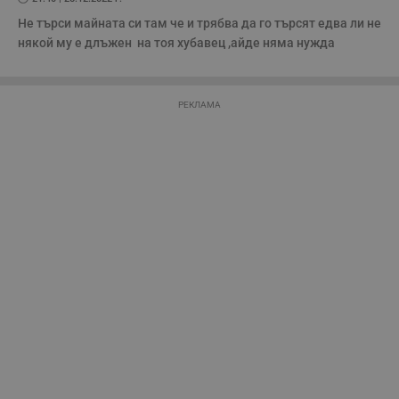
Не търси майната си там че и трябва да го търсят едва ли не 
Таргетиране
Функционалност
някой му е длъжен  на тоя хубавец ,айде няма нужда
Некласифицирани
РЕКЛАМА
Строго необходимо
Ефективност
Таргетиране
Функционалност
Некласифицирани
Строго необходимите бисквитки позволяват основната
функционалност на уебсайта, като потребителско
влизане и управление на акаунта. Уебсайтът не може да
се използва правилно без строго необходими
бисквитки.