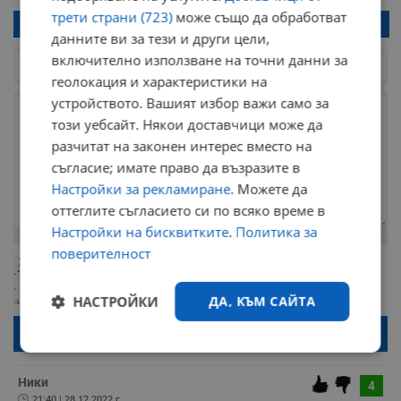
трети страни (723)
може също да обработват
Напиши коментар!
данните ви за тези и други цели,
включително използване на точни данни за
геолокация и характеристики на
устройството. Вашият избор важи само за
този уебсайт. Някои доставчици може да
разчитат на законен интерес вместо на
съгласие; имате право да възразите в
Настройки за рекламиране
. Можете да
оттеглите съгласието си по всяко време в
Настройки на бисквитките
.
Политика за
Остават
2000
символа
поверителност
ОБНОВИ
Поради зачестилите злоупотреби в сайта, за да оставите анонимен
коментар или да гласувате изискваме да се идентифицирате с
НАСТРОЙКИ
ДА, КЪМ САЙТА
google акаунт.
Натискайки на бутона "Вход с google" по-долу, коментарът ви ще
бъде публикуван анонимно под псевдонима който сте попълнили
Строго
Ефективност
по-горе в полето "Твоето име". Никаква лична информация за вас
няма да бъде съхранявана при нас или показвана на други
необходимо
потребители.
Ники
4
21:40 | 28.12.2022 г.