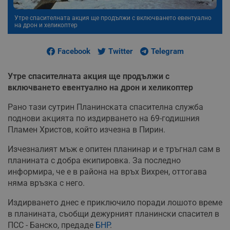
Утре спасителната акция ще продължи с включването евентуално
на дрон и хеликоптер
Facebook
Twitter
Telegram
Утре спасителната акция ще продължи с
включването евентуално на дрон и хеликоптер
Рано тази сутрин Планинската спасителна служба
поднови акцията по издирването на 69-годишния
Пламен Христов, който изчезна в Пирин.
Изчезналият мъж е опитен планинар и е тръгнал сам в
планината с добра екипировка. За последно
информира, че е в района на връх Вихрен, оттогава
няма връзка с него.
Издирването днес е приключило поради лошото време
в планината, съобщи дежурният планински спасител в
ПСС - Банско, предаде
БНР
.