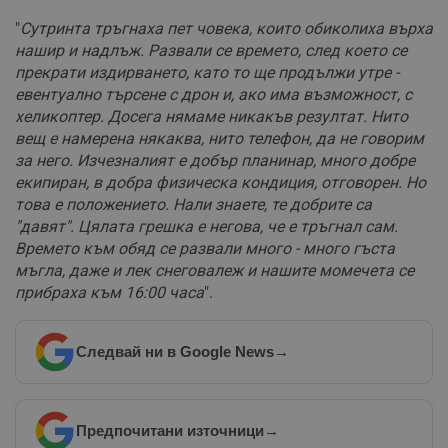
"
Сутринта тръгнаха пет човека, които обиколиха върха
нашир и надлъж. Развали се времето, след което се
прекрати издирването, като то ще продължи утре -
евентуално търсене с дрон и, ако има възможност, с
хеликоптер. Досега нямаме никакъв резултат. Нито
вещ е намерена някаква, нито телефон, да не говорим
за него. Изчезналият е добър планинар, много добре
екипиран, в добра физическа кондиция, отговорен. Но
това е положението. Нали знаете, те добрите са
"давят". Цялата грешка е негова, че е тръгнал сам.
Времето към обяд се развали много - много гъста
мъгла, даже и лек снеговалеж и нашите момечета се
прибраха към 16:00 часа
".
Следвай ни в Google News
→
Предпочитани източници
→