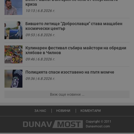
с
криза
п
и
10:13 | 6.8.2026 г.
п
т
в
Бившето летище "Доброславци" става мащабен
с
космически център
з
с
09:53 | 6.8.2026 г.
п
о
р
Кулинарен фестивал събира майстори на обредни
п
хлябове в Чилнов
н
09:46 | 6.8.2026 г.
п
к
ч
Полицията спаси изоставено на пътя момче
п
с
09:36 | 6.8.2026 г.
б
__cf_bm
29
Т
Cloudflare Inc.
минути
с
.twitter.com
Виж още новини ...
59
р
секунди
м
б
о
ЗА НАС
НОВИНИ
КОМЕНТАРИ
у
п
Copyright © 2011
о
Dunavmost.com
и
т