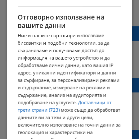
10:41 | 12 декември 2023 г.
Харесвания: 1
Отговорно използване на
Коментари: 0
вашите данни
Изследователи разработват вечен
Ние и нашите партньори използваме
миниатюрен робот без батерии
бисквитки и подобни технологии, за да
съхраняваме и получаваме достъп до
информация на вашето устройство и да
обработваме лични данни, като вашия IP
17:29 | 29 ноември 2023 г.
Харесвания: 0
Коментари: 0
адрес, уникални идентификатори и данни
за сърфиране, за персонализирани реклами
Фотоволтаици върху две обществени
и съдържание, измерване на реклами и
сгради ще захранват уличното осветление
съдържание, анализ на аудиторията и
подобряване на услугите.
Доставчици от
трети страни (723)
може също да обработват
данните ви за тези и други цели,
17:22 | 23 октомври 2023 г.
Харесвания: 5
Коментари: 8
включително използване на точни данни за
геолокация и характеристики на
Изключвате ли компютрите и