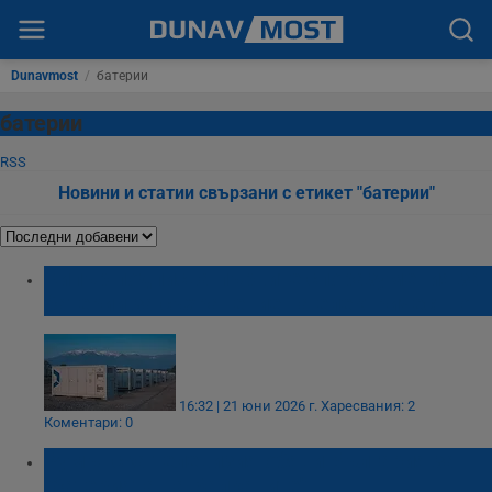
Dunavmost
/
батерии
батерии
RSS
Новини и статии свързани с етикет "батерии"
Кипър подписва първите споразумения за
батерии за съхранение на електричество
16:32 | 21 юни 2026 г.
Харесвания: 2
Коментари: 0
Румънска телевизия обяви България за
"батерията на Балканите"