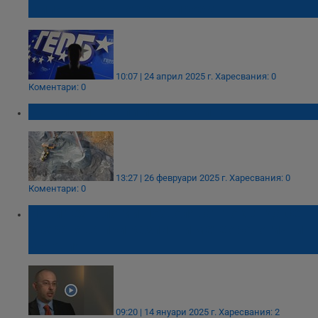
милиона лева от европроект
10:07 | 24 април 2025 г.
Харесвания: 0
Коментари: 0
Какви минерали има Украйна?
13:27 | 26 февруари 2025 г.
Харесвания: 0
Коментари: 0
Нови технологии позволяват токът да се
съхранява при различни метеорологични
условия
09:20 | 14 януари 2025 г.
Харесвания: 2