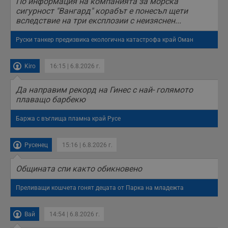
По информация на компанията за морска
сигурност "Вангард" корабът е понесъл щети
вследствие на три експлозии с неизяснен...
Руски танкер предизвика екологична катастрофа край Оман
Kiro
16:15 | 6.8.2026 г.
Да направим рекорд на Гинес с най- голямото
плаващо барбекю
Баржа с въглища пламна край Русе
Русенец
15:16 | 6.8.2026 г.
Общината спи както обикновено
Преливащи кошчета гонят децата от Парка на младежта
Вай
14:54 | 6.8.2026 г.