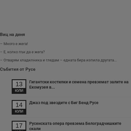
Виц на деня
– Много е жега!
– Е, колко пък да е жега?
– Отварям хладилника и гледам – едната бира изпила другата...
Събития от Русе
Гигантски костилки и семена превземат залите на
13
Екомузея в...
ЮЛИ
Джаз под звездите с Биг Бенд Русе
14
ЮЛИ
Русенската опера превзема Белоградчишките
17
скали