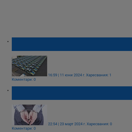
МВР купува нови 280 plug-in хибридни
автомобила
16:59 | 11 юни 2024 г.
Харесвания: 1
Коментари: 0
Арестуваха канадец и китаец за кражба
на тайна технология на Tesla
22:54 | 23 март 2024 г.
Харесвания: 0
Коментари: 0