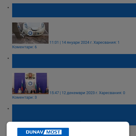
Франция въведе "социален лизинг" на
електромобили
11:01 | 14 януари 2024 г.
Харесвания: 1
Коментари: 6
Белгийска компания иска да отвори
заводи за производство на батерии у нас
15:47 | 12 декември 2023 г.
Харесвания: 0
Коментари: 3
Обикновени батерии сринаха
информационната система на британска
банка