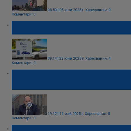
08:50 | 05 юли 2025 г.
Харесвания: 0
Коментари: 0
Жител на Китай: Карам електрически
автомобил, защото съм беден
09:14 | 23 юни 2025 г.
Харесвания: 4
Коментари: 2
Ангелин Цачев: ЕСО изгражда соларни
централи върху покриви на училища и
болници
19:12 | 14 май 2025 г.
Харесвания: 0
Коментари: 0
Син на депутат от ГЕРБ забогатя със 3