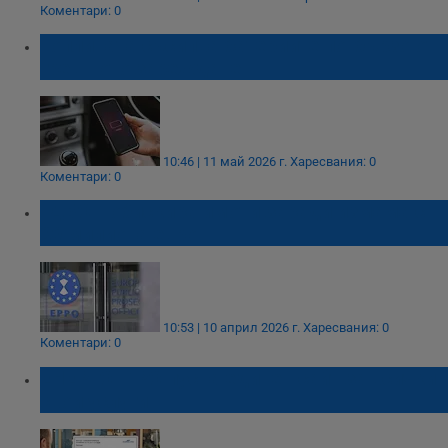
Коментари: 0
Топлината съсипва батериите по-бързо от
грешното зареждане
10:46 | 11 май 2026 г.
Харесвания: 0
Коментари: 0
ГДБОП обискира имоти заради измама с
20 милиона евро
10:53 | 10 април 2026 г.
Харесвания: 0
Коментари: 0
ЕНЕРГО-ПРО пусна единен сайт за всички
свои услуги