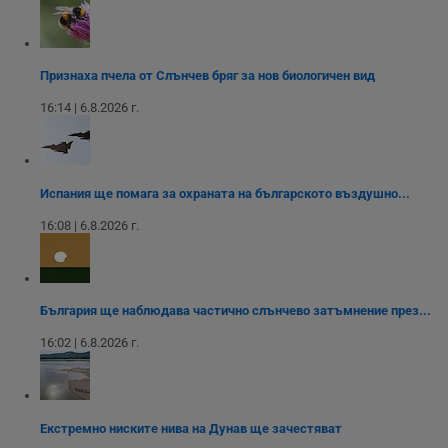
на социалните
вътрешни
използва новата
медии в сайта.
анализи от
или старата
оператора на
версия на
сайта.
интерфейса на
Youtube.
Признаха пчела от Слънчев бряг за нов биологичен вид
_sharedID_cst
.dunavmost.com
11
Тази бисквитка се
месеца 4
използва за
седмици
проследяване на
16:14 | 6.8.2026 г.
потребителски
взаимодействия и
ангажираност на
уебсайта за
подобряване на
обслужването и
Испания ще помага за охраната на българското въздушно...
потребителския
опит.
16:08 | 6.8.2026 г.
Gtest
1
Тази бисквитка се
Gemius
седмица
използва за A/B
.hit.gemius.pl
тестване на
уебсайта чрез
събиране на
България ще наблюдава частично слънчево затъмнение през...
данни за
поведението и
16:02 | 6.8.2026 г.
взаимодействието
на посетителите.
Той помага за
подобряване на
потребителския
опит, като
Екстремно ниските нива на Дунав ще зачестяват
разбира как
потребителите се