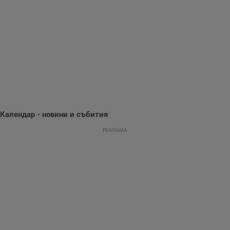
информация за
потребителското
поведение и
предпочитания.
Тази информация
се използва, за да
се оптимизира
представянето на
уебсайта и да
направят
рекламните
съобщения по-
важни за
потребителя.
Календар - новини и събития
РЕКЛАМА