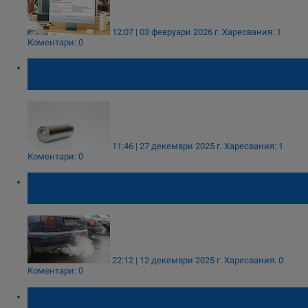
12:07 | 03 февруари 2026 г.
Харесвания: 1
Коментари: 0
Разработиха магнезиева батерия, която
позволява мигновено зареждане
11:46 | 27 декември 2025 г.
Харесвания: 1
Коментари: 0
От 2026 година влизат в сила строги
правила за колите по Евро 7
22:12 | 12 декември 2025 г.
Харесвания: 0
Коментари: 0
ЕС разработва план за намаляване на