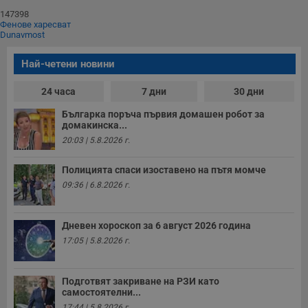
и
п
147398
A
Фенове харесват
т
Dunavmost
е
д
н
Най-четени новини
п
с
у
24 часа
7 дни
30 дни
и
ф
Българка поръча първия домашен робот за
н
домакинска...
м
Т
20:03 | 5.8.2026 г.
и
п
у
Полицията спаси изоставено на пътя момче
з
б
09:36 | 6.8.2026 г.
VISITOR_PRIVACY_METADATA
5 месеца
Т
YouTube
4
с
.youtube.com
седмици
с
Дневен хороскоп за 6 август 2026 година
с
17:05 | 5.8.2026 г.
п
и
п
т
Подготвят закриване на РЗИ като
в
с
самостоятелни...
з
17:44 | 5.8.2026 г.