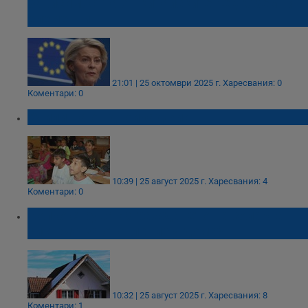
зависимостта от китайските редкоземни
елементи
21:01 | 25 октомври 2025 г.
Харесвания: 0
Коментари: 0
Училища от двойкаджии
10:39 | 25 август 2025 г.
Харесвания: 4
Коментари: 0
Колко струва изграждането на соларна
система за отопление у дома?
10:32 | 25 август 2025 г.
Харесвания: 8
Коментари: 1