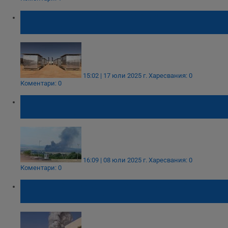
Фабрика за батерии в Кремиковци стана
стратегически проект за ЕС
15:02 | 17 юли 2025 г.
Харесвания: 0
Коментари: 0
Пожар обхвана пункт за батерии и техника
край Ихтиман
16:09 | 08 юли 2025 г.
Харесвания: 0
Коментари: 0
Взривове в испански завод за батерии
предизвикаха отровен облак