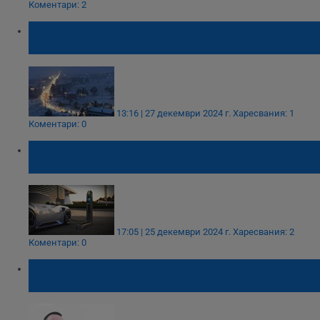
Коментари: 2
Електромобили блокираха популярен ски
курорт в Гърция
13:16 | 27 декември 2024 г.
Харесвания: 1
Коментари: 0
Редките метали за електромобили са на
изчерпване
17:05 | 25 декември 2024 г.
Харесвания: 2
Коментари: 0
Българин, инвестирал в BETL:
Семейството ми остана без спестявания