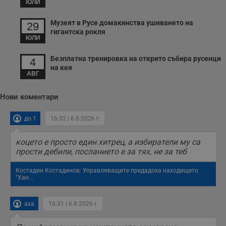
ЮЛИ
Музеят в Русе домакинства ушиването на
29
гигантска рокля
ЮЛИ
Безплатна тренировка на открито събира русенци
4
на кея
АВГ
Нови коментари
до 1
16:32 | 6.8.2026 г.
коцето е просто един хитрец, а избиратели му са
прости дебили, посланието е за тях, не за теб
Костадин Костадинов: Управляващите предадоха находището
"Хан...
аха
16:31 | 6.8.2026 г.