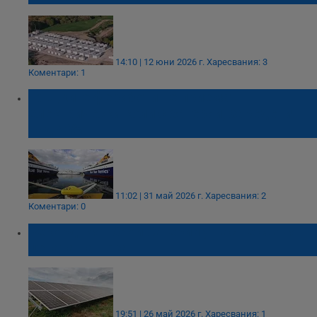
14:10 | 12 юни 2026 г.
Харесвания: 3
Коментари: 1
Гръцките фериботи не приемат
електрически коли с батерии, заредени
над 40%
11:02 | 31 май 2026 г.
Харесвания: 2
Коментари: 0
Рекордният брой батерии у нас не сваля
цената на тока
19:51 | 26 май 2026 г.
Харесвания: 1