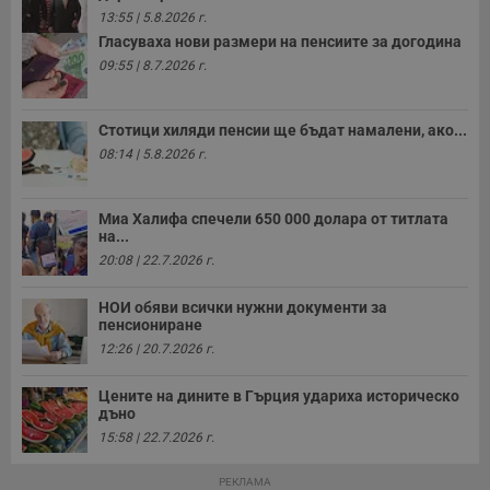
п
13:55 | 5.8.2026 г.
с
о
Гласуваха нови размери на пенсиите за догодина
с
09:55 | 8.7.2026 г.
а
р
у
з
з
Стотици хиляди пенсии ще бъдат намалени, ако...
п
08:14 | 5.8.2026 г.
ASP.NET_SessionId
Сесия
Т
Microsoft
с
Corporation
D
www.dunavmost.com
Миа Халифа спечели 650 000 долара от титлата
п
на...
и
т
20:08 | 22.7.2026 г.
к
п
и
НОИ обяви всички нужни документи за
у
пенсиониране
р
к
12:26 | 20.7.2026 г.
п
д
д
Цените на дините в Гърция удариха историческо
п
дъно
у
15:58 | 22.7.2026 г.
РЕКЛАМА