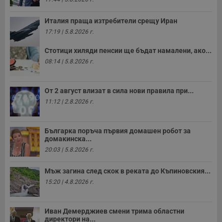
с
п
о
Италия праща изтребители срещу Иран
р
п
17:19 | 5.8.2026 г.
н
п
Стотици хиляди пенсии ще бъдат намалени, ако...
к
ч
08:14 | 5.8.2026 г.
п
с
б
От 2 август влизат в сила нови правила при...
__cf_bm
29
Т
Cloudflare Inc.
минути
с
.twitter.com
11:12 | 2.8.2026 г.
59
р
секунди
м
б
о
Българка поръча първия домашен робот за
у
домакинска...
п
о
20:03 | 5.8.2026 г.
и
т
Мъж загина след скок в реката до Къпиновския...
receive-cookie-deprecation
.hit.gemius.pl
1 година
Т
15:20 | 4.8.2026 г.
с
с
н
н
Иван Демерджиев смени трима областни
п
б
директори на...