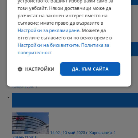
устройството. Вашият избор важи само за
телевизорите, когато гърми?
този уебсайт. Някои доставчици може да
разчитат на законен интерес вместо на
съгласие; имате право да възразите в
Настройки за рекламиране
. Можете да
08:29 | 11 юни 2023 г.
Харесвания: 1
Коментари: 4
оттеглите съгласието си по всяко време в
Настройки на бисквитките
.
Политика за
Французите вземат 7000 евро бонус, ако
си купят електрическа кола
поверителност
НАСТРОЙКИ
ДА, КЪМ САЙТА
09:38 | 21 май 2023 г.
Харесвания: 2
Коментари: 1
Строго
Ефективност
необходимо
Eve Power ще строи завод за батерии на
електромобили в Унгария
Таргетиране
Функционалност
14:02 | 10 май 2023 г.
Харесвания: 1
Коментари: 0