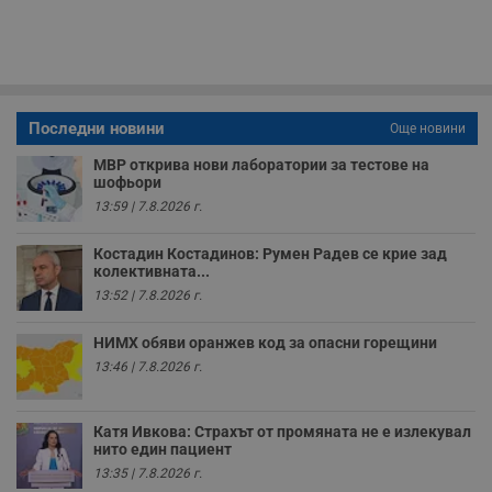
и
п
A
т
е
д
н
п
Последни новини
Още новини
с
у
и
МВР открива нови лаборатории за тестове на
ф
шофьори
н
13:59 | 7.8.2026 г.
м
Т
и
Костадин Костадинов: Румен Радев се крие зад
п
у
колективната...
з
13:52 | 7.8.2026 г.
б
VISITOR_PRIVACY_METADATA
5 месеца
Т
YouTube
НИМХ обяви оранжев код за опасни горещини
4
с
.youtube.com
седмици
с
13:46 | 7.8.2026 г.
с
п
и
п
Катя Ивкова: Страхът от промяната не е излекувал
т
нито един пациент
в
с
13:35 | 7.8.2026 г.
з