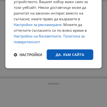
устройството. Вашият избор важи само за
РЕКЛАМА
този уебсайт. Някои доставчици може да
разчитат на законен интерес вместо на
съгласие; имате право да възразите в
Настройки за рекламиране
. Можете да
оттеглите съгласието си по всяко време в
Настройки на бисквитките
.
Политика за
поверителност
НАСТРОЙКИ
ДА, КЪМ САЙТА
Строго
Ефективност
необходимо
РЕКЛАМА
Таргетиране
Функционалност