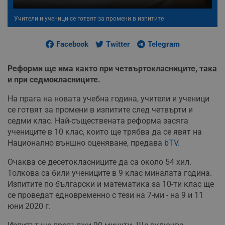
Учители и ученици се готвят за промени в изпитите
Facebook
Twitter
Telegram
Реформи ще има както при четвъртокласниците, така
и при седмокласниците.
На прага на новата учебна година, учители и ученици
се готвят за промени в изпитите след четвърти и
седми клас. Най-съществената реформа засяга
учениците в 10 клас, които ще трябва да се явят на
Национално външно оценяване, предава
bTV
.
Очаква се десетокласниците да са около 54 хил.
Толкова са били учениците в 9 клас миналата година.
Изпитите по български и математика за 10-ти клас ще
се проведат едновременно с тези на 7-ми - на 9 и 11
юни 2020 г.