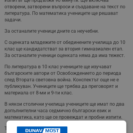
Изпитът ще продължи 90 минути. Ще включва
отворени, затворени въпроси и създаване на текст по
литература. По математика учениците ще решават
задачи.
За останалите ученици дните са неучебни.
С оценката младежите от обединените училища до 10
клас ще кандидатстват за втория гимназиален етап.
За останалите ученици оценката няма да има тежест.
По литература в 10 клас учениците ще изучават
българските автори от Освобождението до периода
след Втората световна война. Конспектът още не е
публикуван. Учениците ще трябва да преговорят и
материала от 8-ми и 9-ти клас.
В някои столични училища учениците ще имат по два
допълнителни часа седмично български език и
математика, като ще се провеждат и пробни изпити.
Тази година изпитът за дигитални компетентности ще