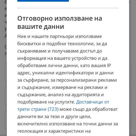
бъде по желание. Допълнително учениците може да се
явят и на изпит по чужд език. Новости ще има и при
изпитите след 7-ми и след 4-ти клас. За
Отговорно използване на
четвъртокласниците това се налага заради новите
вашите данни
учебни програми, по които са учили. Те ще имат
допълнителна творческа задача.
Ние и нашите партньори използваме
бисквитки и подобни технологии, за да
Седмокласниците, пък, ще трябва да преговарят по
съхраняваме и получаваме достъп до
литература и българските автори от 6-ти клас.
информация на вашето устройство и да
обработваме лични данни, като вашия IP
Следвай ни в Google News
→
адрес, уникални идентификатори и данни
за сърфиране, за персонализирани реклами
и съдържание, измерване на реклами и
съдържание, анализ на аудиторията и
Предпочитани източници
→
подобряване на услугите.
Доставчици от
трети страни (723)
може също да обработват
данните ви за тези и други цели,
Изпращайте снимки и информация на
news@dunavmost.com
включително използване на точни данни за
геолокация и характеристики на