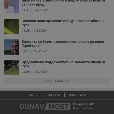
Иван Анчев: България не е подготвена за новите
с
заплахи пред...
у
и
11:31 | 10.8.2026 г.
ф
н
м
Започва ново пръскане срещу комари в община
Т
Русе
и
п
11:28 | 10.8.2026 г.
у
з
б
Властите се борят с екологична криза в резерват
"Сребърна"
VISITOR_PRIVACY_METADATA
5 месеца
Т
YouTube
11:21 | 10.8.2026 г.
4
с
.youtube.com
седмици
с
с
Продължава поддръжката на зелените площи в
п
и
Русе
п
11:08 | 10.8.2026 г.
т
в
с
Виж още новини ...
з
с
п
о
ЗА НАС
НОВИНИ
КОМЕНТАРИ
р
п
Copyright © 2011
н
п
Dunavmost.com
к