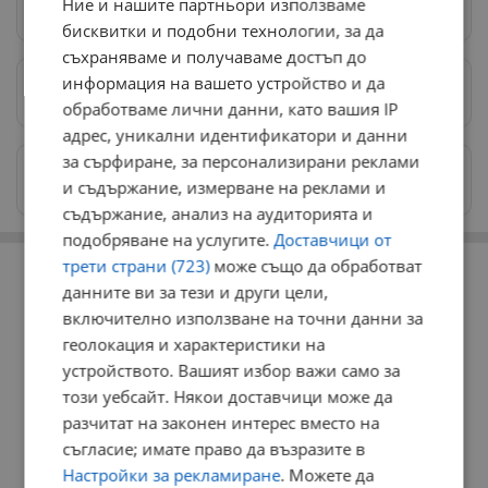
Ние и нашите партньори използваме
Следвай ни в Google News
→
бисквитки и подобни технологии, за да
съхраняваме и получаваме достъп до
информация на вашето устройство и да
Предпочитани източници
→
обработваме лични данни, като вашия IP
адрес, уникални идентификатори и данни
за сърфиране, за персонализирани реклами
Изпращайте снимки и информация на
и съдържание, измерване на реклами и
news@dunavmost.com
съдържание, анализ на аудиторията и
подобряване на услугите.
Доставчици от
РЕКЛАМА
трети страни (723)
може също да обработват
данните ви за тези и други цели,
включително използване на точни данни за
геолокация и характеристики на
устройството. Вашият избор важи само за
този уебсайт. Някои доставчици може да
разчитат на законен интерес вместо на
съгласие; имате право да възразите в
Настройки за рекламиране
. Можете да