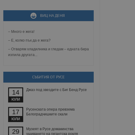
ВИЦ НА ДЕНЯ
не, зададена от уеб
 ASP.NET MVC
спре неразрешеното
т, известно като
– Много е жега!
тове. Той не съдържа
щожава при затваряне
– Е, колко пък да е жега?
– Отварям хладилника и гледам – едната бира
ение на съгласието на
изпила другата...
ст за тяхното
а данни за съгласието
ични политики и
антира, че техните
 сесии.
СЪБИТИЯ ОТ РУСЕ
аничаване между хората
а, за да се правят
хния уебсайт.
Джаз под звездите с Биг Бенд Русе
14
ЮЛИ
сигнализира на
 на бисквитките,
Русенската опера превзема
17
а съответствие и
Белоградчишките скали
ндарти и
ЮЛИ
ck и предоставя
Музеят в Русе домакинства
29
требител използва
ушиването на гигантска рокля