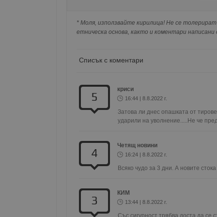
Натискайки на Google бутона коментарът 
Име
попълнили по-горе в полето "Твоето име".
* Моля, използвайте кирилица! Не се толерират 
съхранявана при нас или показвана на дру
__RequestVerificationT
етническа основа, както и коментари написани с
Списък с коментари
VISITOR_PRIVACY_MET
криси
5
16:44 | 8.8.2022 г.
Затова ли днес опашката от тирове 
ударили на уволнение.....Не че преди
__cf_bm
Четящ новини
4
16:24 | 8.8.2022 г.
receive-cookie-depreca
Всяко чудо за 3 дни. А новите стока 
КИМ
3
13:44 | 8.8.2022 г.
ASP.NET_SessionId
Със сигурност трябва доста да се с