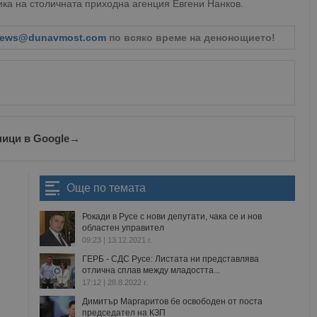
ика на столичната приходна агенция Евгени Нанков.
ews@dunavmost.com
по всяко време на денонощието!
ници в Google
→
Още по темата
Рокади в Русе с нови депутати, чака се и нов
областен управител
09:23 | 13.12.2021 г.
ГЕРБ - СДС Русе: Листата ни представлява
отлична сплав между младостта...
17:12 | 28.8.2022 г.
Димитър Маргаритов бе освободен от поста
председател на КЗП