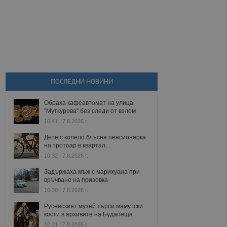
ПОСЛЕДНИ НОВИНИ
Обраха кафеавтомат на улица
"Муткурова" без следи от взлом
10:41 | 7.8.2026 г.
Дете с колело блъсна пенсионерка
на тротоар в квартал...
10:32 | 7.8.2026 г.
Задържаха мъж с марихуана при
връчване на призовка
10:30 | 7.8.2026 г.
Русенският музей търси мамутски
кости в архивите на Будапеща
10:21 | 7.8.2026 г.