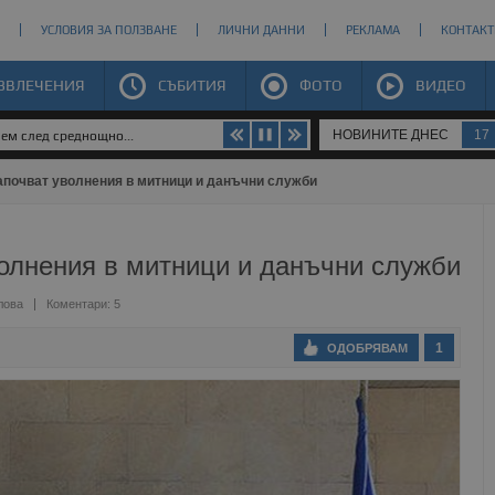
УСЛОВИЯ ЗА ПОЛЗВАНЕ
ЛИЧНИ ДАННИ
РЕКЛАМА
КОНТАКТ
ЗВЛЕЧЕНИЯ
СЪБИТИЯ
ФОТО
ВИДЕО
НОВИНИТЕ ДНЕС
17
яем след среднощно...
апочват уволнения в митници и данъчни служби
волнения в митници и данъчни служби
лова
Коментари: 5
1
ОДОБРЯВАМ