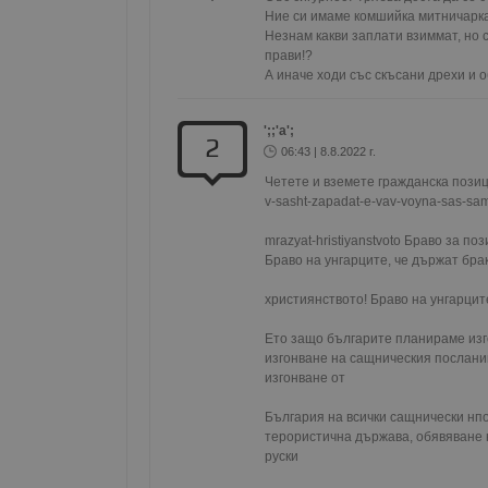
Ние си имаме комшийка митничарка,
Незнам какви заплати взиммат, но се
прави!?

А иначе ходи със скъсани дрехи и о
Име
Доставчи
Доста
Име
Име
Домейн
Доме
Име
';;'a';
__Secure-ROLLOUT_T
2
__gfp_s_64b
_sharedID
.dunavmo
.vbox
06:43 | 8.8.2022 г.
cfzs_google-analytics_v
YSC
Четете и вземете гражданска позици
__Secure-YNID
v-sasht-zapadat-e-vav-voyna-sas-sami
VISITOR_INFO1_LIVE
g_state
mrazyat-hristiyanstvoto Браво за по
FCCDCF
mid
.duna
Meta Pla
Браво на унгарците, че държат брак
cfz_google-analytics_v4
Inc.
_sharedID_cst
.duna
.instagra
християнството! Браво на унгарцит
Gtest
Ето защо българите планираме изго
Gemiu
.hit.ge
изгонване на сащническия посланик
изгонване от 

Gdyn
Gemiu
България на всички сащнически нпо
.hit.ge
терористична държава, обявяване н
руски 
