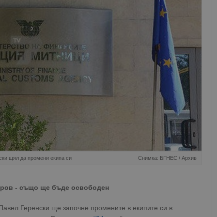
ски щял да промени екипа си
Снимка: БГНЕС / Архив
тров - също ще бъде освободен
авел Геренски ще започне промените в екипите си в