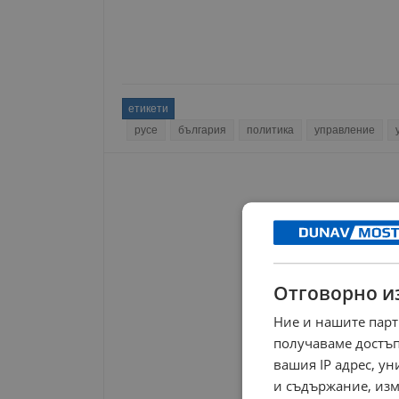
етикети
русе
българия
политика
управление
Отговорно и
Ние и нашите парт
получаваме достъп
вашия IP адрес, у
и съдържание, изм