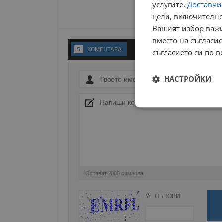
услугите.
Доставчиц
цели, включително
Вашият избор важи
вместо на съгласие
5
KОМЕНТАРA
съгласието си по в
НАСТРОЙКИ
Строго
необходимо
Остават
2000
символа
Строго н
ОБНОВИ
Поради зачестилите злоупотреби в сайта, 
Строго необходимите б
изискваме да се идентифицирате с Google 
на акаунта. Уебсайтът 