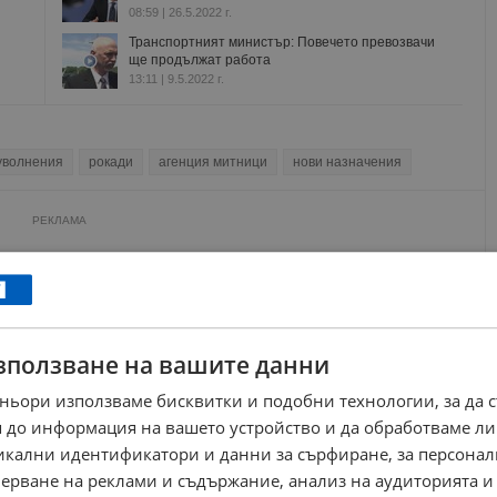
08:59 | 26.5.2022 г.
Транспортният министър: Повечето превозвачи
ще продължат работа
13:11 | 9.5.2022 г.
уволнения
рокади
агенция митници
нови назначения
РЕКЛАМА
зползване на вашите данни
ньори използваме бисквитки и подобни технологии, за да 
 до информация на вашето устройство и да обработваме ли
никални идентификатори и данни за сърфиране, за персона
ерване на реклами и съдържание, анализ на аудиторията и