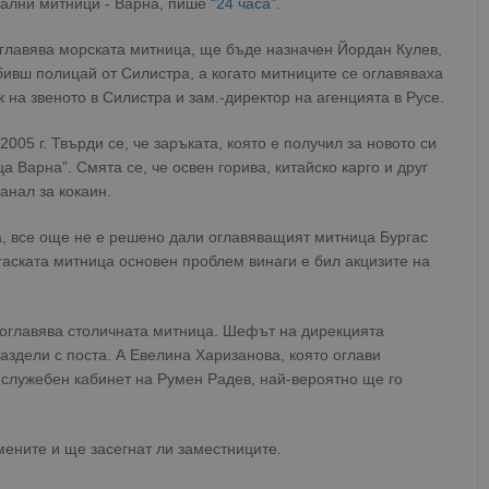
иални митници - Варна, пише
“24 часа
”.
оглавява морската митница, ще бъде назначен Йордан Кулев,
бивш полицай от Силистра, а когато митниците се оглавяваха
 на звеното в Силистра и зам.-директор на агенцията в Русе.
005 г. Твърди се, че заръката, която е получил за новото си
а Варна”. Смята се, че освен горива, китайско карго и друг
анал за кокаин.
а, все още не е решено дали оглавяващият митница Бургас
гаската митница основен проблем винаги е бил акцизите на
оглавява столичната митница. Шефът на дирекцията
аздели с поста. А Евелина Харизанова, която оглави
служебен кабинет на Румен Радев, най-вероятно ще го
ените и ще засегнат ли заместниците.