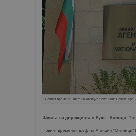
Новият временен шеф на Агенция “Митници” Павел Герен
Шефът на дирекцията в Русе - Володя Пе
Новият временен шеф на Агенция “Митници” П