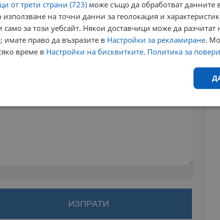
и от трети страни (723)
може също да обработват данните в
 използване на точни данни за геолокация и характеристик
 само за този уебсайт. Някои доставчици може да разчитат 
; имате право да възразите в
Настройки за рекламиране
. М
сяко време в
Настройки на бисквитките
.
Политика за повер
Д
Ефективност
Таргетиране
Функционалност
Н
еобходимо
Ефективност
Таргетиране
Функционалност
Неклас
за да оставите анонимен коментар или да гласувате
исквитки позволяват основната функционалност на уебсайта, като потребителско
акаунт.
не може да се използва правилно без строго необходими бисквитки.