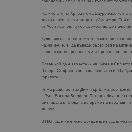
понеделник от една от най-големите територ
На мястото на Хризантема Бауренска, която 
който е шеф на митницата в Силистра. Той е 
от Асен Асенов, Кулев съвместяваше началник
Кулев излезе от системата на митниците през 2
назначение, е “да въведе бързо ред на митниц
внос по море през тази митница е основният к
Освен кой да е заместник на Кулев в Силистр
Валери Стефанов ще запази поста си. На бур
горивата.
Няма решение и за Димитър Димитров, който 
в Русе Володя Богданов Петров обаче ще се р
митницата в Пловдив по време на предишния 
запази.
В НАП още не е ясно докъде ще продължат см