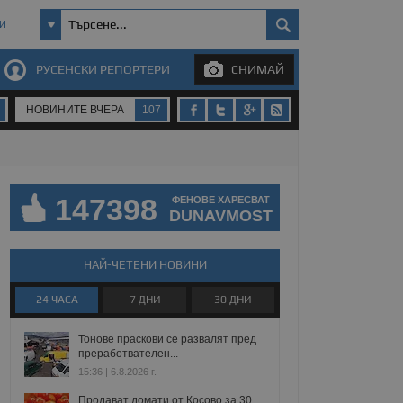
И
РУСЕНСКИ РЕПОРТЕРИ
СНИМАЙ
НОВИНИТЕ ВЧЕРА
107
147398
ФЕНОВЕ ХАРЕСВАТ
DUNAVMOST
НАЙ-ЧЕТЕНИ НОВИНИ
24 ЧАСА
7 ДНИ
30 ДНИ
Тонове праскови се развалят пред
преработвателен...
15:36 | 6.8.2026 г.
Продават домати от Косово за 30