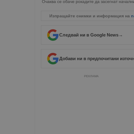
Очаква се обаче рокадите да засегнат началн
Изпращайте снимки и информация на
n
Следвай ни в Google News
→
Добави ни в предпочитани източ
РЕКЛАМА