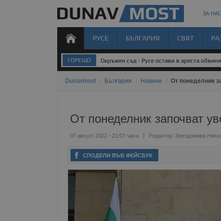
ЗА НАС
РУСЕ
БЪЛГАРИЯ
СВЯТ
РА
ГОРЕЩО
Окръжен съд - Русе остави в ареста обвин
Dunavmost
/
България
/
Новини
/
От понеделник з
От понеделник започват у
07 август 2022 - 21:07 часа
Редактор:
Звездомира Нико
СПОДЕЛИ ВЪВ ФЕЙСБУК