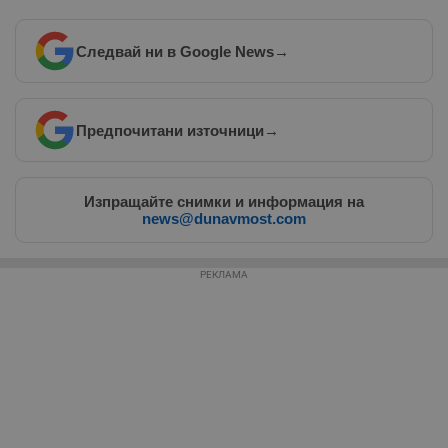
Следвай ни в Google News
→
Таргетиране
Функционалност
Предпочитани източници
→
Некласифицирани
Изпращайте снимки и информация на
news@dunavmost.com
РЕКЛАМА
Строго необходимо
Ефективност
Таргетиране
Функционалност
Некласифицирани
Строго необходимите бисквитки позволяват основната
функционалност на уебсайта, като потребителско
влизане и управление на акаунта. Уебсайтът не може да
се използва правилно без строго необходими
бисквитки.