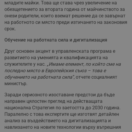
младите майки. Това ще става чрез увеличение на
обезщетението за втората година от майчинството за
онези родители, които вземат решение да се завърнат
на работното си място преди изтичането на законовия
срок.
Обучение на работната сила и дигитализация
Друг основен акцент в управленската програма е
развитието на уменията и квалификацията на
служителите у нас.
„Имаме елемент, по който сме на
последно място в Европейския съюз – това е
обучението на работната сила“
, отчете социалният
министър.
Заради сериозното изоставане предстои да бъде
направен цялостен преглед на действащата
национална Стратегия по заетостта до 2030 година.
Паралелно с това експертите ще изготвят детайлен
анализ за въздействието на дигитализацията и
навлизането на новите технологии върху вътрешния