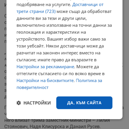
подобряване на услугите.
Доставчици от
Интеграция и промени в пенсионната система
трети страни (723)
може също да обработват
Социалното министерство ще работи активно и за по-
данните ви за тези и други цели,
сериозното включване на хората с увреждания на
включително използване на точни данни за
пазара на труда, ограничаването на сивия сектор в
геолокация и характеристики на
икономиката и подготовката на ключови промени в
устройството. Вашият избор важи само за
пенсионната система.
този уебсайт. Някои доставчици може да
„Искаме да превърнем хората от пасивни получатели
разчитат на законен интерес вместо на
на помощи в активни хора, които използват
съгласие; имате право да възразите в
капацитета и уменията си, за да имат доходи от труд“
,
Настройки за рекламиране
. Можете да
обясни Наталия Ефремова. Тя допълни, че предстоят
оттеглите съгласието си по всяко време в
сериозни законодателни реформи, насочени към
Настройки на бисквитките
.
Политика за
засилване на контрола по прилагането на трудовото
поверителност
законодателство и стимулиране на колективното
договаряне в предприятията.
НАСТРОЙКИ
ДА, КЪМ САЙТА
По време на заседанието министър Ефремова запозна
членовете на комисията и със своя ръководен екип. В
Строго
Ефективност
него влизат трима заместник-министри – Лилия
необходимо
Стоянович, Надя Клисурска и Данаил Русев.