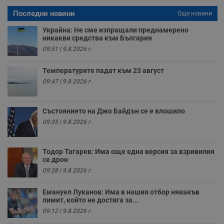
влизане и управление на акаунта. Уебсайтът не може да
Последни новини
се използва правилно без строго необходими
Още новини
бисквитки.
Украйна: Не сме изпращали преднамерено
Валиден
никакви средства към България
Име
Доставчик
/
Домейн
О
до
09:51 | 9.8.2026 г.
__RequestVerificationToken
Сесия
Т
Microsoft
п
Corporation
Температурите падат към 23 август
ф
www.dunavmost.com
з
09:47 | 9.8.2026 г.
п
и
п
A
Състоянието на Джо Байдън се е влошило
т
е
09:35 | 9.8.2026 г.
д
н
п
с
Тодор Тагарев: Има още една версия за взривилия
у
се дрон
и
ф
09:28 | 9.8.2026 г.
н
м
Т
Емануел Луканов: Има в нашия отбор някакъв
и
лимит, който не достига за...
п
09:12 | 9.8.2026 г.
у
з