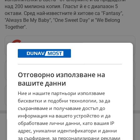
над 200 милиона копия. Гласът й е с диапазон 5
октави. Сред най-известните й хитове са "Fantasy",
"Always Be My Baby", "One Sweet Day" и "We Belong
Together".
Следвай ни в Google News
→
Предпочитани източници
→
Отговорно използване на
вашите данни
Изпращайте снимки и информация на
Ние и нашите партньори използваме
news@dunavmost.com
бисквитки и подобни технологии, за да
съхраняваме и получаваме достъп до
информация на вашето устройство и да
РЕКЛАМА
обработваме лични данни, като вашия IP
адрес, уникални идентификатори и данни
за сърфиране, за персонализирани реклами