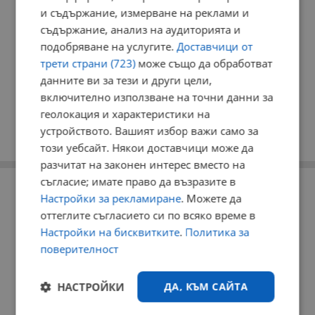
и съдържание, измерване на реклами и
съдържание, анализ на аудиторията и
подобряване на услугите.
Доставчици от
трети страни (723)
може също да обработват
данните ви за тези и други цели,
включително използване на точни данни за
геолокация и характеристики на
устройството. Вашият избор важи само за
този уебсайт. Някои доставчици може да
разчитат на законен интерес вместо на
съгласие; имате право да възразите в
РЕКЛАМА
Настройки за рекламиране
. Можете да
оттеглите съгласието си по всяко време в
Настройки на бисквитките
.
Политика за
поверителност
НАСТРОЙКИ
ДА, КЪМ САЙТА