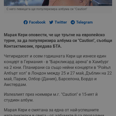
С него певицата ще популяризира албума си "Caution"
Facebook
Twitter
Telegram
Марая Кери оповести, че ще тръгне на европейско
турне, за да популяризира албума си "Caution", съобщи
Контактмюзик, предава БТА.
Четиридесет и осем годишната Кери ще изнесе един
концерт в Германия - в "Баркликард арена" в Хамбург
на 2 юни. Планирани са също нейни концерти в "Ройъл
Албърт хол" в Лондон между 25 и 27 май, Дъблин на 22
май, Париж, Олбор (Дания), Барселона, Бордо и
Амстердам.
Излезлият през ноември м.г. "Caution" е 15-ият й
студиен албум.
Марая Кери е смятана за една от най-успешните
изпълнителки в света - от албумите й са продадени