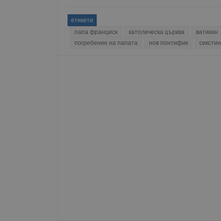
Име
етикети
__RequestVerificationT
папа франциск
католическа църква
ватикан
погребение на папата
нов понтифик
сикстин
VISITOR_PRIVACY_MET
__cf_bm
receive-cookie-depreca
ASP.NET_SessionId