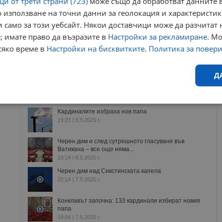
и от трети страни (723)
може също да обработват данните в
 използване на точни данни за геолокация и характеристик
 само за този уебсайт. Някои доставчици може да разчитат 
; имате право да възразите в
Настройки за рекламиране
. М
сяко време в
Настройки на бисквитките
.
Политика за повер
ници в Google
→
Д
Още по темата
Ефективност
Таргетиране
Функционалност
Н
Кардиналите избраха нов папа
19:23 | 8.5.2025 г.
Черен дим и след сутрешното гласуване във
Ватикана – все още няма...
13:14 | 8.5.2025 г.
Черен дим над Сикстинската капела
22:14 | 7.5.2025 г.
еобходимо
Ефективност
Таргетиране
Функционалност
Неклас
Конклавът започна: 133 кардинали избират новия
исквитки позволяват основната функционалност на уебсайта, като потребителско
папа
не може да се използва правилно без строго необходими бисквитки.
19:04 | 7.5.2025 г.