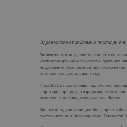
Здравословни проблеми и последни дни
Загрижеността за здравето на папата се заси
хоспитализиран неколкократно и претърпя ня
на духовника бяха респираторни усложнения, 
отстранена още в младостта му.
През 2021 г. папата беше подложен на операц
г. претърпя процедура заради коремна херния
използваше инвалидна количка или бастун.
Миналата година Франциск беше приет в болн
състоянието му е било сериозно. Тогава той 