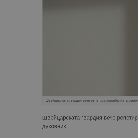
Швейцарската гвардия вече репетира погребалната церем
Швейцарската гвардия вече репетир
духовник