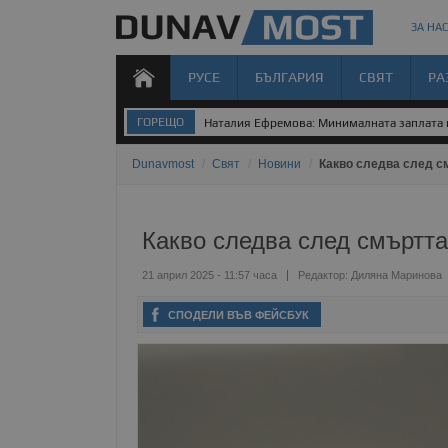
ЗА НАС
РУСЕ
БЪЛГАРИЯ
СВЯТ
РА
ГОРЕЩО
Наталия Ефремова: Минималната заплата н
Dunavmost
/
Свят
/
Новини
/
Какво следва след с
Какво следва след смъртта
21 април 2025 - 11:57 часа
Редактор:
Диляна Маринова
СПОДЕЛИ ВЪВ ФЕЙСБУК