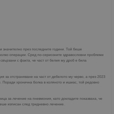
ли значително през последните години. Той беше
колко операции. Сред по-сериозните здравословни проблеми
свързани с факта, че част от белия му дроб е била
ия за отстраняване на част от дебелото му черво, а през 2023
. Поради хронична болка в коляното и ишиас, той редовно
ица за лечение на пневмония, като докладите показваха, че
беше изписан след тридневно лечение.