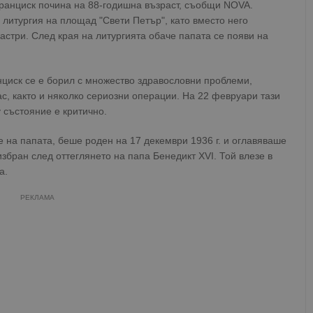
ранциск почина на 88-годишна възраст, съобщи NOVA.
 литургия на площад "Свети Петър", като вместо него
стри. След края на литургията обаче папата се появи на
нциск се е борил с множество здравословни проблеми,
с, както и няколко сериозни операции. На 22 февруари тази
 състояние е критично.
 на папата, беше роден на 17 декември 1936 г. и оглавяваше
избран след оттеглянето на папа Бенедикт XVI. Той влезе в
а.
РЕКЛАМА