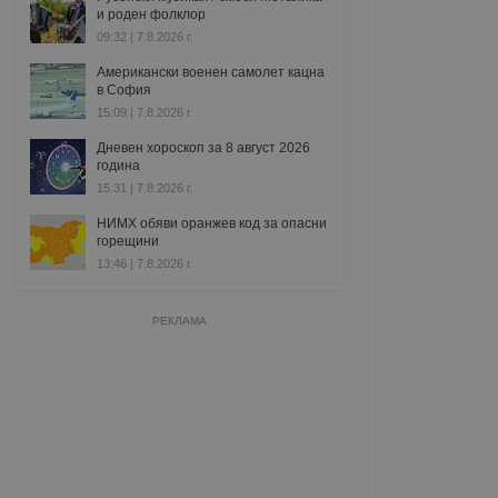
и роден фолклор
09:32 | 7.8.2026 г.
Американски военен самолет кацна
в София
15:09 | 7.8.2026 г.
Дневен хороскоп за 8 август 2026
година
15:31 | 7.8.2026 г.
НИМХ обяви оранжев код за опасни
горещини
13:46 | 7.8.2026 г.
РЕКЛАМА