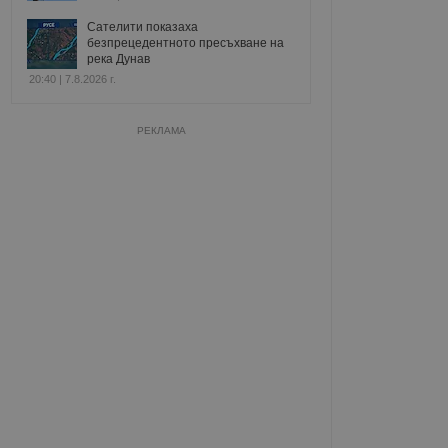
Сателити показаха
безпрецедентното пресъхване на
река Дунав
20:40 | 7.8.2026 г.
РЕКЛАМА