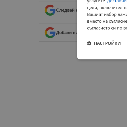
услугите.
Доставчиц
цели, включително
Следвай ни в Google News
→
Вашият избор важи
вместо на съгласие
съгласието си по в
Добави ни в предпочитани източ
НАСТРОЙКИ
РЕКЛАМА
Строго
необходимо
Строго н
Строго необходимите б
на акаунта. Уебсайтът 