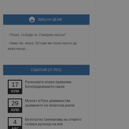
не, зададена от уеб
 ASP.NET MVC
ВИЦ НА ДЕНЯ
спре неразрешеното
т, известно като
тове. Той не съдържа
щожава при затваряне
- Пешо, събуди се. Говориш насън!
- Аман бе, жена. Остави ме поне насън да
ение на съгласието на
кажа нещо...
ст за тяхното
а данни за съгласието
ични политики и
антира, че техните
 сесии.
СЪБИТИЯ ОТ РУСЕ
аничаване между хората
а, за да се правят
Русенската опера превзема
17
хния уебсайт.
Белоградчишките скали
ЮЛИ
сигнализира на
 на бисквитките,
Музеят в Русе домакинства
29
а съответствие и
ушиването на гигантска рокля
ндарти и
ЮЛИ
Безплатна тренировка на открито
ck и предоставя
4
събира русенци на кея
требител използва
йният потребител може
АВГ