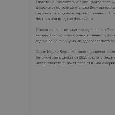
Главата на Римокатолическата църква папа Ф
Духовникът не успя да отслужи Великденската
службата бе водена от кардинал Анджело Кома
балкона над входа на базиликата.
Известно е, че в последните години папа Фра
включително хронична болка в коляното, ишиа
година беше съобщено, че здравословното му
Хорхе Марио Берголио, както е рожденото име
Католическата църква от 2013 г., когато беше 
историята като първият папа от Южна Америк