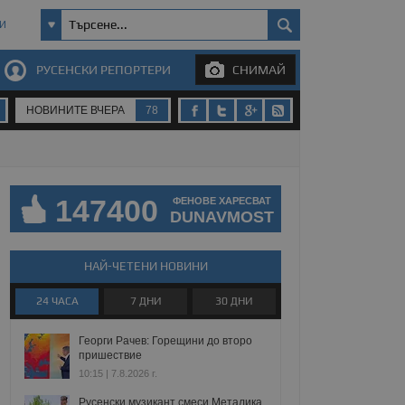
И
РУСЕНСКИ РЕПОРТЕРИ
СНИМАЙ
НОВИНИТЕ ВЧЕРА
78
147400
ФЕНОВЕ ХАРЕСВАТ
DUNAVMOST
НАЙ-ЧЕТЕНИ НОВИНИ
24 ЧАСА
7 ДНИ
30 ДНИ
Георги Рачев: Горещини до второ
пришествие
10:15 | 7.8.2026 г.
Русенски музикант смеси Металика