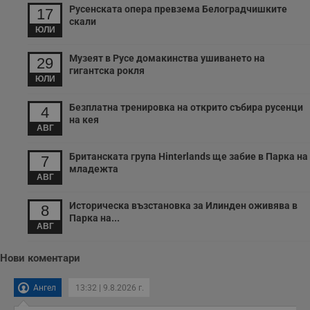
т
Русенската опера превзема Белоградчишките
17
скали
receive-cookie-deprecation
.hit.gemius.pl
1 година
Т
ЮЛИ
с
с
н
Музеят в Русе домакинства ушиването на
29
н
гигантска рокля
п
ЮЛИ
б
п
с
Безплатна тренировка на открито събира русенци
4
о
с
на кея
АВГ
а
р
у
Британската група Hinterlands ще забие в Парка на
з
7
з
младежта
п
АВГ
ASP.NET_SessionId
Сесия
Т
Microsoft
Историческа възстановка за Илинден оживява в
с
8
Corporation
D
Парка на...
www.dunavmost.com
п
АВГ
и
т
к
Нови коментари
п
и
у
Ангел
13:32 | 9.8.2026 г.
р
к