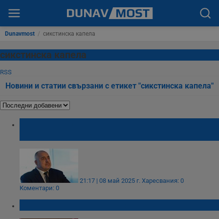
Dunavmost
/
сикстинска капела
сикстинска капела
RSS
Новини и статии свързани с етикет "сикстинска капела"
Бойко Борисов: Сърдечни поздравления
за новоизбрания папа
21:17 | 08 май 2025 г.
Харесвания: 0
Коментари: 0
Робърт Превост е новият папа