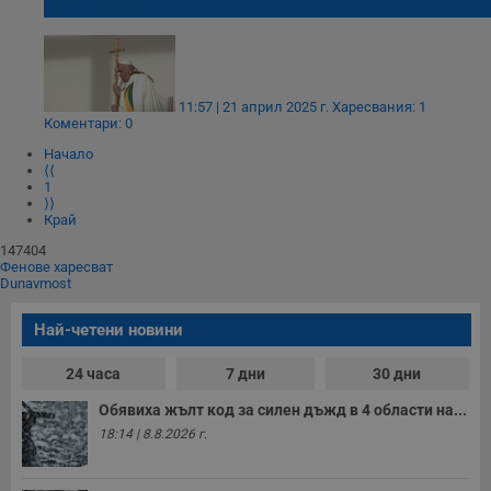
Франциск
11:57 | 21 април 2025 г.
Харесвания: 1
Коментари: 0
Начало
⟨⟨
1
⟩⟩
Край
147404
Фенове харесват
Dunavmost
Най-четени новини
24 часа
7 дни
30 дни
Обявиха жълт код за силен дъжд в 4 области на...
18:14 | 8.8.2026 г.