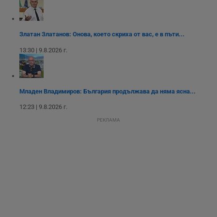
Таргетиране
Функционалност
Златан Златанов: Онова, което скриха от вас, е в пъти...
13:30 | 9.8.2026 г.
Некласифицирани
Младен Владимиров: България продължава да няма ясна...
12:23 | 9.8.2026 г.
РЕКЛАМА
Строго необходимо
Ефективност
Таргетиране
Функционалност
Некласифицирани
Строго необходимите бисквитки позволяват основната
функционалност на уебсайта, като потребителско
влизане и управление на акаунта. Уебсайтът не може да
се използва правилно без строго необходими
бисквитки.