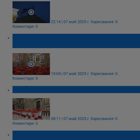
22:14 | 07 май 2025 г.
Харесвания: 0
Коментари: 0
Конклавът започна: 133 кардинали
избират новия папа
19:04 | 07 май 2025 г.
Харесвания: 0
Коментари: 0
Конклавът избира нов папа
08:11 | 07 май 2025 г.
Харесвания: 0
Коментари: 0
Какво следва след смъртта на папа