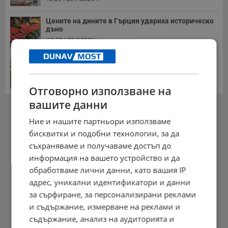
Цените на дините в Гърция удариха историческо
дъно
15:58 | 22.7.2026 г.
Българка поръча първия домашен робот за
домакинска...
20:03 | 5.8.2026 г.
Отговорно използване на
вашите данни
РЕКЛАМА
Ние и нашите партньори използваме
бисквитки и подобни технологии, за да
съхраняваме и получаваме достъп до
информация на вашето устройство и да
обработваме лични данни, като вашия IP
адрес, уникални идентификатори и данни
за сърфиране, за персонализирани реклами
и съдържание, измерване на реклами и
съдържание, анализ на аудиторията и