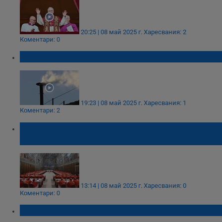
20:25 | 08 май 2025 г.
Харесвания: 2
Коментари: 0
Кардиналите избраха нов папа
19:23 | 08 май 2025 г.
Харесвания: 1
Коментари: 2
Черен дим и след сутрешното гласуване
във Ватикана – все още няма избран папа
13:14 | 08 май 2025 г.
Харесвания: 0
Коментари: 0
Черен дим над Сикстинската капела