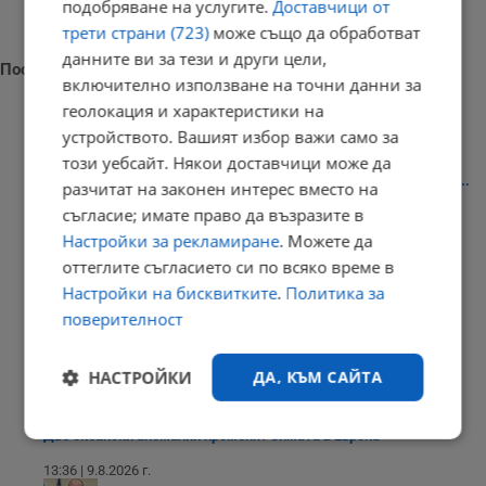
подобряване на услугите.
Доставчици от
трети страни (723)
може също да обработват
данните ви за тези и други цели,
Последни новини
включително използване на точни данни за
геолокация и характеристики на
устройството. Вашият избор важи само за
този уебсайт. Някои доставчици може да
Задържаха украинец за убийството на негов сънародник край...
разчитат на законен интерес вместо на
съгласие; имате право да възразите в
13:46 | 9.8.2026 г.
Настройки за рекламиране
. Можете да
оттеглите съгласието си по всяко време в
Настройки на бисквитките
.
Политика за
Магазините масово продължават да работят с двойни цени
поверителност
13:41 | 9.8.2026 г.
НАСТРОЙКИ
ДА, КЪМ САЙТА
Две океански аномалии променят зимата в Европа
Строго
Ефективност
необходимо
13:36 | 9.8.2026 г.