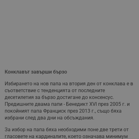
Конклавът завърши бързо
Избирането на нов папа на втория ден от конклава е в
съответствие с тенденцията от последните
десетилетия за бързо достигане до консенсус.
Предишните двама папи - Бенедикт XVI през 2005 г. и
покойният папа Франциск през 2013 г., също бяха
избрани след два дни на обсъждания.
За избор на папа бяха необходими поне две трети от
гласовете на кардиналите, което означава минимум