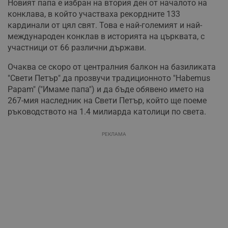
Новият папа е избран на втория ден от началото на
конклава, в който участваха рекордните 133
кардинали от цял свят. Това е най-големият и най-
международен конклав в историята на църквата, с
участници от 66 различни държави.
Очаква се скоро от централния балкон на базиликата
"Свети Петър" да прозвучи традиционното "Habemus
Papam" ("Имаме папа") и да бъде обявено името на
267-мия наследник на Свети Петър, който ще поеме
ръководството на 1.4 милиарда католици по света.
РЕКЛАМА