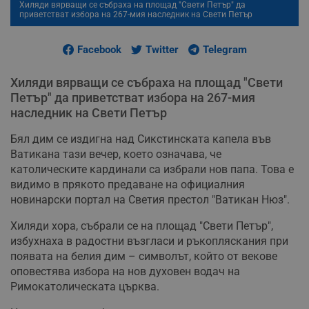
Хиляди вярващи се събраха на площад "Свети Петър" да
приветстват избора на 267-мия наследник на Свети Петър
Facebook
Twitter
Telegram
Хиляди вярващи се събраха на площад "Свети
Петър" да приветстват избора на 267-мия
наследник на Свети Петър
Бял дим се издигна над Сикстинската капела във
Ватикана тази вечер, което означава, че
католическите кардинали са избрали нов папа. Това е
видимо в прякото предаване на официалния
новинарски портал на Светия престол "Ватикан Нюз".
Хиляди хора, събрали се на площад "Свети Петър",
избухнаха в радостни възгласи и ръкопляскания при
появата на белия дим – символът, който от векове
оповестява избора на нов духовен водач на
Римокатолическата църква.