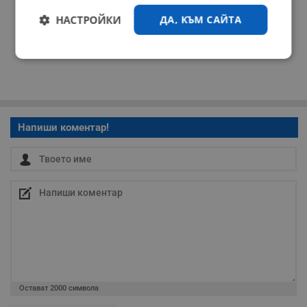
НАСТРОЙКИ
ДА, КЪМ САЙТА
Строго
Ефективност
необходимо
Таргетиране
Функционалност
Напиши коментар!
Некласифицирани
Строго необходимо
Ефективност
Остават
2000
символа
Таргетиране
Функционалност