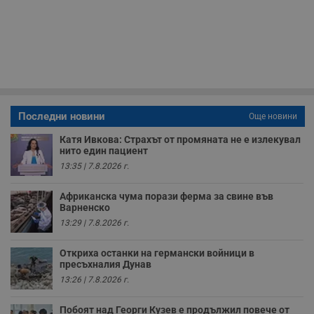
минути
с
.twitter.com
59
р
секунди
м
б
о
у
п
о
и
т
receive-cookie-deprecation
.hit.gemius.pl
1 година
Т
Последни новини
Още новини
с
с
Катя Ивкова: Страхът от промяната не е излекувал
н
нито един пациент
н
п
13:35 | 7.8.2026 г.
б
п
с
Африканска чума порази ферма за свине във
о
Варненско
с
а
13:29 | 7.8.2026 г.
р
у
з
Откриха останки на германски войници в
з
пресъхналия Дунав
п
13:26 | 7.8.2026 г.
ASP.NET_SessionId
Сесия
Т
Microsoft
с
Corporation
D
Побоят над Георги Кузев е продължил повече от
www.dunavmost.com