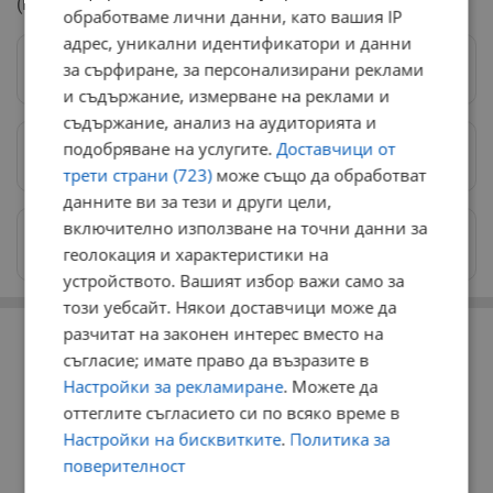
(Към града и света).
обработваме лични данни, като вашия IP
адрес, уникални идентификатори и данни
за сърфиране, за персонализирани реклами
Следвай ни в Google News
→
и съдържание, измерване на реклами и
съдържание, анализ на аудиторията и
подобряване на услугите.
Доставчици от
Предпочитани източници
→
трети страни (723)
може също да обработват
данните ви за тези и други цели,
включително използване на точни данни за
Изпращайте снимки и информация на
геолокация и характеристики на
news@dunavmost.com
устройството. Вашият избор важи само за
този уебсайт. Някои доставчици може да
РЕКЛАМА
разчитат на законен интерес вместо на
съгласие; имате право да възразите в
Настройки за рекламиране
. Можете да
оттеглите съгласието си по всяко време в
Настройки на бисквитките
.
Политика за
поверителност