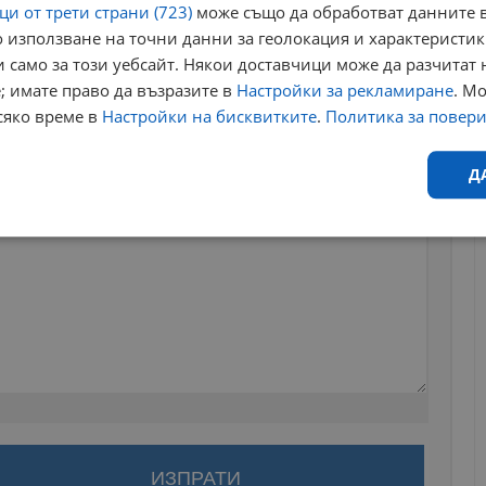
и от трети страни (723)
може също да обработват данните в
 използване на точни данни за геолокация и характеристик
 само за този уебсайт. Някои доставчици може да разчитат 
; имате право да възразите в
Настройки за рекламиране
. М
сяко време в
Настройки на бисквитките
.
Политика за повер
Д
Ефективност
Таргетиране
Функционалност
Н
еобходимо
Ефективност
Таргетиране
Функционалност
Неклас
исквитки позволяват основната функционалност на уебсайта, като потребителско
за да оставите анонимен коментар или да гласувате
не може да се използва правилно без строго необходими бисквитки.