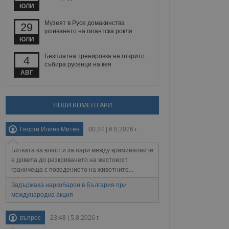
йният потребител може
ЮЛИ
 уебсайт.
Музеят в Русе домакинства
29
ушиването на гигантска рокля
ЮЛИ
Описание
Безплатна тренировка на открито
4
събира русенци на кея
ребителски
елското поведение и
АВГ
раници на сайта. Тя
яване на сайта. Тя
не на прегледи на
формация, която е
взаимодействат с
нкционалност в целия
прекарано на
редпочитанията на
НОВИ КОМЕНТАРИ
 сайтове; тя може
остта на социалните
тора на сайта.
използва новата или
Георги Илиев Митев
00:24 | 6.8.2026 г.
елски взаимодействия
нето и потребителския
Битката за власт и за пари между криминалните
рез събиране на данни
е довела до разкриването на жестокост
 помага за
граничеща с поведението на животните...
отребителите се
тапите на тестване.
Задържаха наркобарон в България при
международна акция
тистически данни,
 броя на посещенията,
 са били заредени.
елския опит.
въпрос
23:48 | 5.8.2026 г.