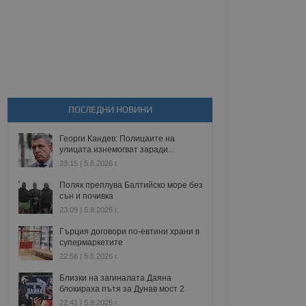
ПОСЛЕДНИ НОВИНИ
Георги Кандев: Полицаите на
улицата изнемогват заради...
23:15 | 5.8.2026 г.
Поляк преплува Балтийско море без
сън и почивка
23:09 | 5.8.2026 г.
Гърция договори по-евтини храни в
супермаркетите
22:56 | 5.8.2026 г.
Близки на загиналата Даяна
блокираха пътя за Дунав мост 2
22:41 | 5.8.2026 г.