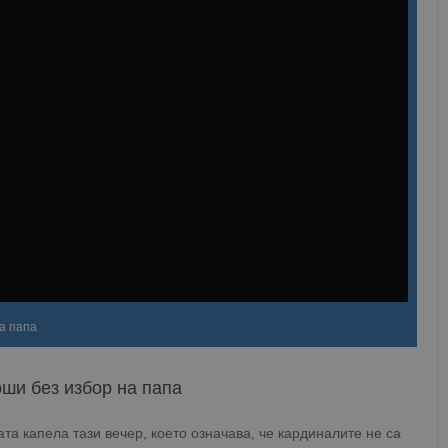
а папа
ши без избор на папа
та капела тази вечер, което означава, че кардиналите не са