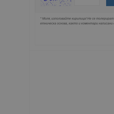
изискваме да се идентифицирате с Google 
Име
Натискайки на Google бутона коментарът 
попълнили по-горе в полето "Твоето име".
__RequestVerificationT
* Моля, използвайте кирилица! Не се толерират 
съхранявана при нас или показвана на дру
етническа основа, както и коментари написани с
VISITOR_PRIVACY_MET
__cf_bm
receive-cookie-depreca
ASP.NET_SessionId