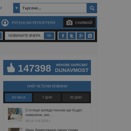
И
РУСЕНСКИ РЕПОРТЕРИ
СНИМАЙ
НОВИНИТЕ ВЧЕРА
98
147398
ФЕНОВЕ ХАРЕСВАТ
DUNAVMOST
НАЙ-ЧЕТЕНИ НОВИНИ
24 ЧАСА
7 ДНИ
30 ДНИ
Стотици хиляди пенсии ще бъдат
намалени, ако...
08:14 | 5.8.2026 г.
Иван Демерджиев смени трима