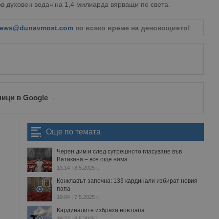
в духовен водач на 1,4 милиарда вярващи по света.
ews@dunavmost.com
по всяко време на денонощието!
ници в Google
→
Още по темата
Черен дим и след сутрешното гласуване във
Ватикана – все още няма...
13:14 | 8.5.2025 г.
Конклавът започна: 133 кардинали избират новия
папа
19:04 | 7.5.2025 г.
Кардиналите избраха нов папа
19:23 | 8.5.2025 г.