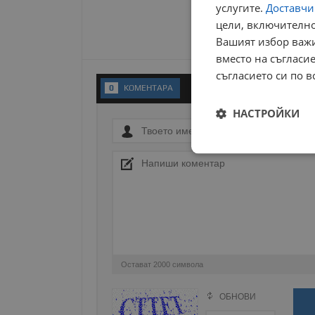
услугите.
Доставчиц
цели, включително
Вашият избор важи
вместо на съгласие
съгласието си по в
0
KОМЕНТАРA
НАСТРОЙКИ
Строго
необходимо
Остават
2000
символа
Строго н
Строго необходимите б
ОБНОВИ
Поради зачестилите злоупотреби в сайта, 
на акаунта. Уебсайтът 