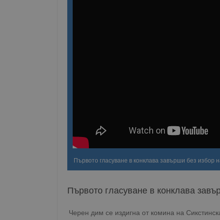
Първото гласуване в конклава завърши без избор н
Първото гласуване в конклава завър
Черен дим се издигна от комина на Сикстинска