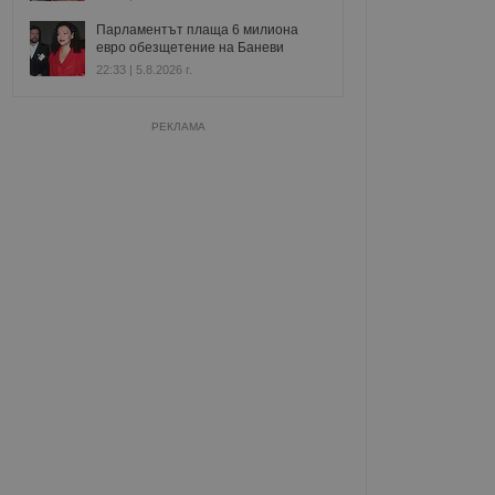
Парламентът плаща 6 милиона
евро обезщетение на Баневи
22:33 | 5.8.2026 г.
РЕКЛАМА