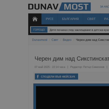
ЗА НАС
РУСЕ
БЪЛГАРИЯ
СВЯТ
РА
ГОРЕЩО
Дете почина след заклещване в детска кух
Dunavmost
/
Свят
/
Видео
/
Черен дим над Сиксти
Черен дим над Сикстинска
07 май 2025 - 22:14 часа
Редактор:
Петър Симеонов
СПОДЕЛИ ВЪВ ФЕЙСБУК