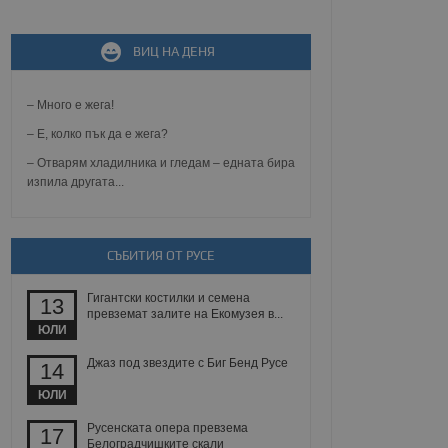
ВИЦ НА ДЕНЯ
не, зададена от уеб
 ASP.NET MVC
спре неразрешеното
т, известно като
– Много е жега!
тове. Той не съдържа
щожава при затваряне
– Е, колко пък да е жега?
– Отварям хладилника и гледам – едната бира
ение на съгласието на
изпила другата...
ст за тяхното
а данни за съгласието
ични политики и
антира, че техните
 сесии.
СЪБИТИЯ ОТ РУСЕ
аничаване между хората
а, за да се правят
Гигантски костилки и семена
хния уебсайт.
13
превземат залите на Екомузея в...
ЮЛИ
сигнализира на
 на бисквитките,
Джаз под звездите с Биг Бенд Русе
14
а съответствие и
ндарти и
ЮЛИ
ck и предоставя
Русенската опера превзема
17
требител използва
Белоградчишките скали