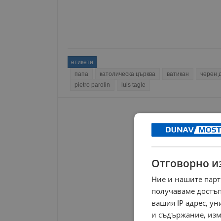
етикети
папа
католическа църква
ватикан
черен 
pietro parolin
luis tagle
Отговорно и
Ние и нашите парт
получаваме достъп
вашия IP адрес, у
и съдържание, изм