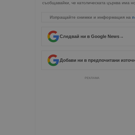
съобщавайки, че католическата църква има но
Изпращайте снимки и информация на
n
Следвай ни в Google News
→
Добави ни в предпочитани източ
РЕКЛАМА