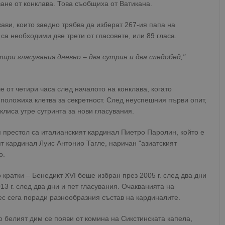
ване от конклава. Това съобщиха от Ватикана.
ави, които заедно трябва да изберат 267-ия папа на
са необходими две трети от гласовете, или 89 гласа.
ири гласувания дневно – два сутрин и два следобед,"
е от четири часа след началото на конклава, когато
 положиха клетва за секретност. След неуспешния първи опит,
аклиса утре сутринта за нови гласувания.
 престол са италианският кардинал Пиетро Паролин, който е
т кардинал Луис Антонио Тагле, наричан "азиатският
о.
кратки – Бенедикт XVI беше избран през 2005 г. след два дни
13 г. след два дни и пет гласувания. Очакванията на
ес сега поради разнообразния състав на кардиналите.
 белият дим се появи от комина на Сикстинската капела,