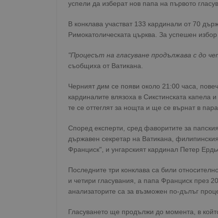
успели да изберат нов папа на първото гласу
В конклава участват 133 кардинали от 70 държ
Римокатолическата църква. За успешен избор 
"Процесът на гласуване продължава с до чет
съобщиха от Ватикана.
Черният дим се появи около 21:00 часа, повеч
кардиналите влязоха в Сикстинската капела и
те се оттеглят за нощта и ще се върнат в пар
Според експерти, сред фаворитите за папския
държавен секретар на Ватикана, филипинския
Франциск", и унгарският кардинал Петер Ердь
Последните три конклава са били относително 
и четири гласувания, а папа Франциск през 20
анализаторите са за възможен по-дълъг проц
Гласуването ще продължи до момента, в който