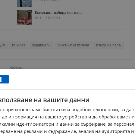
Конклавът избира нов папа
08:11 | 7.5.2025 г.
дим
конклав
кардинали
сикстинска капела
избор на папа
РЕКЛАМА
зползване на вашите данни
ньори използваме бисквитки и подобни технологии, за да 
 до информация на вашето устройство и да обработваме ли
никални идентификатори и данни за сърфиране, за персона
ерване на реклами и съдържание, анализ на аудиторията и