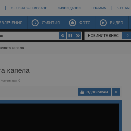
УСЛОВИЯ ЗА ПОЛЗВАНЕ
ЛИЧНИ ДАННИ
РЕКЛАМА
КОНТАКТ
ЗВЛЕЧЕНИЯ
СЪБИТИЯ
ФОТО
ВИДЕО
НОВИНИТЕ ДНЕС
0
ня
нската капела
та капела
Коментари: 0
0
ОДОБРЯВАМ