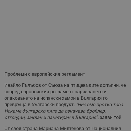
Проблеми с европейския регламент
Ивайло Гълъбов от Съюза на птицевъдите допълни, че
според европейския регламент нарязването и
опаковането на испански хамон в България го
превръща в български продукт.
"Ние сме против това.
Искаме българско пиле да означава бройлер,
отгледан, заклан и пакетиран в България"
, заяви той.
От своя страна Мариана Милтенова от Националния