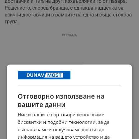
доставчик и 19% на друг, изхвърляйки го от пазара.
Решението, според бранша, е еднаква надценка за
всички доставчици в рамките на една и съща стокова
група.
РЕКЛАМА
Отговорно използване на
вашите данни
Ние и нашите партньори използваме
бисквитки и подобни технологии, за да
съхраняваме и получаваме достъп до
информация на вашето устройство и да