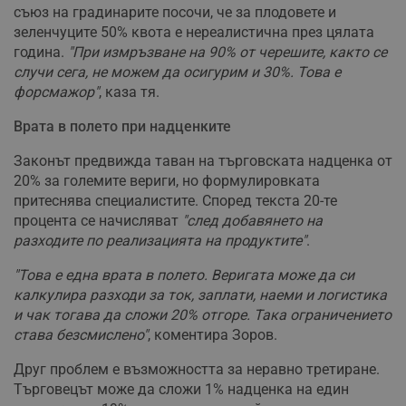
съюз на градинарите посочи, че за плодовете и
зеленчуците 50% квота е нереалистична през цялата
година.
"При измръзване на 90% от черешите, както се
случи сега, не можем да осигурим и 30%. Това е
форсмажор"
, каза тя.
Врата в полето при надценките
Законът предвижда таван на търговската надценка от
20% за големите вериги, но формулировката
притеснява специалистите. Според текста 20-те
процента се начисляват
"след добавянето на
разходите по реализацията на продуктите"
.
"Това е една врата в полето. Веригата може да си
калкулира разходи за ток, заплати, наеми и логистика
и чак тогава да сложи 20% отгоре. Така ограничението
става безсмислено"
, коментира Зоров.
Друг проблем е възможността за неравно третиране.
Търговецът може да сложи 1% надценка на един