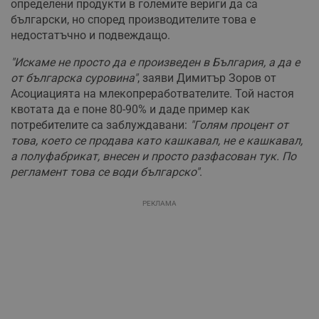
определени продукти в големите вериги да са
български, но според производителите това е
недостатъчно и подвеждащо.
"Искаме не просто да е произведен в България, а да е
от българска суровина"
, заяви Димитър Зоров от
Асоциацията на млекопреработвателите. Той настоя
квотата да е поне 80-90% и даде пример как
потребителите са заблуждавани:
"Голям процент от
това, което се продава като кашкавал, не е кашкавал,
а полуфабрикат, внесен и просто разфасован тук. По
регламент това се води българско"
.
РЕКЛАМА