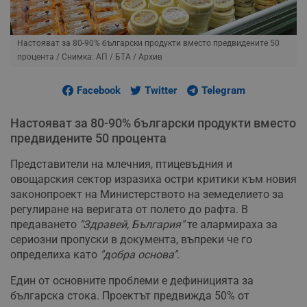
Настояват за 80-90% български продукти вместо предвидените 50
процента
/ Снимка: АП / БТА / Архив
Facebook
Twitter
Telegram
Настояват за 80-90% български продукти вместо
предвидените 50 процента
Представители на млечния, птицевъдния и
овощарския сектор изразиха остри критики към новия
законопроект на Министерството на земеделието за
регулиране на веригата от полето до рафта. В
предаването
"Здравей, България"
те алармираха за
сериозни пропуски в документа, въпреки че го
определиха като
"добра основа"
.
Един от основните проблеми е дефиницията за
българска стока. Проектът предвижда 50% от