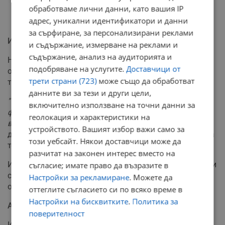
обработваме лични данни, като вашия IP
адрес, уникални идентификатори и данни
за сърфиране, за персонализирани реклами
Изключване на ключови места
и съдържание, измерване на реклами и
съдържание, анализ на аудиторията и
Най-скандалният текст е този, който изключва от
подобряване на услугите.
Доставчици от
обхвата на закона търговията на стокови борси,
трети страни (723)
може също да обработват
тържища и пазари на производители.
данните ви за тези и други цели,
"Точно там, където оперират прекупвачите и се
включително използване на точни данни за
формира голяма част от пазара, законът няма да
геолокация и характеристики на
важи. Така са го написали"
, заяви Милтенова. По
устройството. Вашият избор важи само за
думите ѝ това означава, че контролът върху цените на
този уебсайт. Някои доставчици може да
тези ключови места ще е нулев.
разчитат на законен интерес вместо на
Извън регулацията остават и доставките за училища и
съгласие; имате право да възразите в
социални домове, както и по-малките търговци с
Настройки за рекламиране
. Можете да
оборот под 20 милиона лева годишно.
оттеглите съгласието си по всяко време в
Настройки на бисквитките
.
Политика за
Административна тежест
поверителност
Ивайло Гълъбов алармира, че новият закон ще