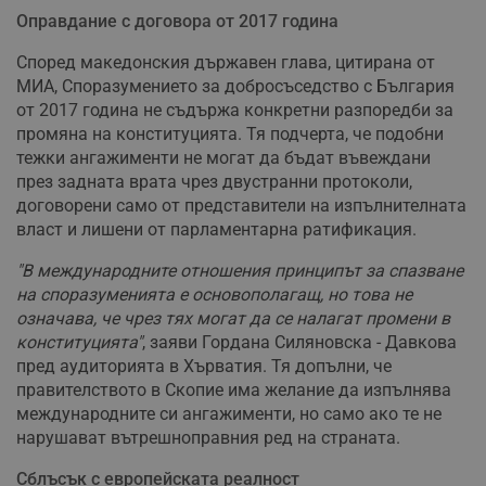
Оправдание с договора от 2017 година
Според македонския държавен глава, цитирана от
МИА, Споразумението за добросъседство с България
от 2017 година не съдържа конкретни разпоредби за
промяна на конституцията. Тя подчерта, че подобни
тежки ангажименти не могат да бъдат въвеждани
през задната врата чрез двустранни протоколи,
договорени само от представители на изпълнителната
власт и лишени от парламентарна ратификация.
"В международните отношения принципът за спазване
на споразуменията е основополагащ, но това не
означава, че чрез тях могат да се налагат промени в
конституцията"
, заяви Гордана Силяновска - Давкова
пред аудиторията в Хърватия. Тя допълни, че
правителството в Скопие има желание да изпълнява
международните си ангажименти, но само ако те не
нарушават вътрешноправния ред на страната.
Сблъсък с европейската реалност