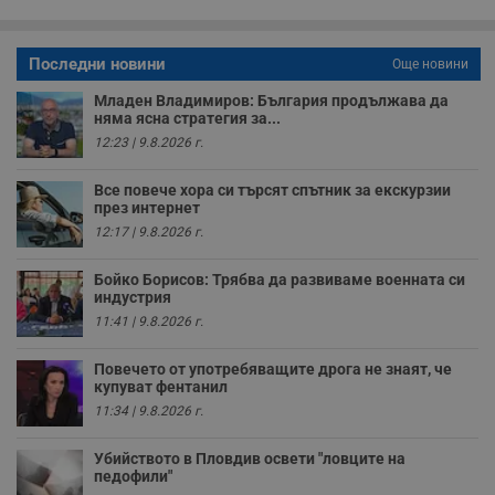
о
у
п
о
Последни новини
Още новини
и
т
Младен Владимиров: България продължава да
няма ясна стратегия за...
receive-cookie-deprecation
.hit.gemius.pl
1 година
Т
с
12:23 | 9.8.2026 г.
с
н
н
Все повече хора си търсят спътник за екскурзии
п
през интернет
б
п
12:17 | 9.8.2026 г.
с
о
с
Бойко Борисов: Трябва да развиваме военната си
а
индустрия
р
у
11:41 | 9.8.2026 г.
з
з
п
Повечето от употребяващите дрога не знаят, че
купуват фентанил
ASP.NET_SessionId
Сесия
Т
Microsoft
11:34 | 9.8.2026 г.
с
Corporation
D
www.dunavmost.com
п
Убийството в Пловдив освети "ловците на
и
т
педофили"
к