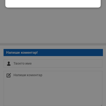
Строго
Ефективност
необходимо
Таргетиране
Функционалност
Некласифицирани
Напиши коментар!
Строго необходимо
Ефективност
Таргетиране
Функционалност
Некласифицирани
Строго необходимите бисквитки позволяват основната