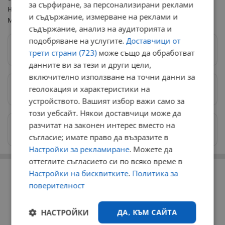
за сърфиране, за персонализирани реклами
националните институции и изпълнението на
и съдържание, измерване на реклами и
международните очаквания.
съдържание, анализ на аудиторията и
подобряване на услугите.
Доставчици от
Следвай ни в Google News
→
трети страни (723)
може също да обработват
данните ви за тези и други цели,
включително използване на точни данни за
геолокация и характеристики на
Предпочитани източници
→
устройството. Вашият избор важи само за
този уебсайт. Някои доставчици може да
разчитат на законен интерес вместо на
Изпращайте снимки и информация на
news@dunavmost.com
съгласие; имате право да възразите в
Настройки за рекламиране
. Можете да
оттеглите съгласието си по всяко време в
РЕКЛАМА
Настройки на бисквитките
.
Политика за
поверителност
НАСТРОЙКИ
ДА, КЪМ САЙТА