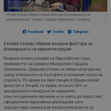
Скопие отново обвини външни фактори за блокираната си
евроинтеграция
/ Снимка: Гордана Силяновска / Facebook
Facebook
Twitter
Telegram
Скопие отново обвини външни фактори за
блокираната си евроинтеграция
Въпреки ясните условия на Европейския съюз,
президентът на Северна Македония Гордана
Силяновска - Давкова отново се обяви категорично
срещу вписването на българите в основния закон на
страната. По време на своя лекция в Юридическия
факултет в Загреб, тя заяви, че около 80% от
македонските граждани не подкрепят
конституционните промени, и се опита да представи
официалните европейски изисквания като
недопустима намеса във вътрешните работи на