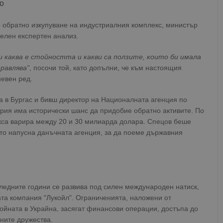
о
 обратно изкупуване на индустриалния комплекс, министър
елен експертен анализ.
ди каква е стойността и какви са ползите, които би имала
равлява"
, посочи той, като допълни, че към настоящия
невен ред.
 в Бургас и бивш директор на Националната агенция по
рия има исторически шанс да придобие обратно активите. По
кса варира между 20 и 30 милиарда долара. Спецов беше
гато напусна данъчната агенция, за да поеме държавния
ледните години се развива под силен международен натиск,
ата компания "Лукойл". Ограниченията, наложени от
ойната в Украйна, засягат финансови операции, достъпа до
ните дружества.