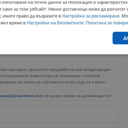
 използване на точни данни за геолокация и характеристик
 само за този уебсайт. Някои доставчици може да разчитат 
; имате право да възразите в
Настройки за рекламиране
. М
сяко време в
Настройки на бисквитките
.
Политика за повер
мите индустриални комплекси в Югоизточна Европа с
Д
 суров петрол годишно. Основен елемент от
ц", който служи като входна точка за суровината и е свързан
оводна мрежа. По официални данни оборотът на дружеството
Ефективност
Таргетиране
Функционалност
Н
ични сценарии, сред които продажба на нов международен
потенциалните инвеститори се споменават глобални
ешение за смяна на собствеността все още не е взето.
ews@dunavmost.com
по всяко време на денонощието!
еобходимо
Ефективност
Таргетиране
Функционалност
Неклас
исквитки позволяват основната функционалност на уебсайта, като потребителско
не може да се използва правилно без строго необходими бисквитки.
Валиден
Доставчик
/
Домейн
Описание