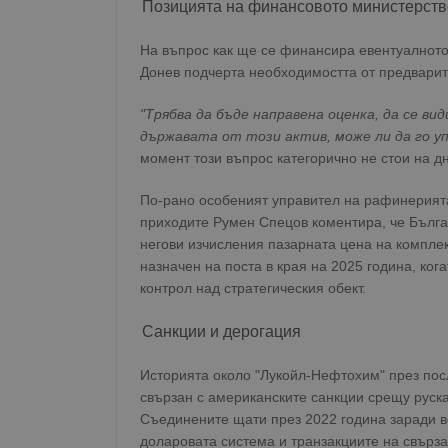
Позицията на финансовото министерств
На въпрос как ще се финансира евентуалното
Донев подчерта необходимостта от предварит
"Трябва да бъде направена оценка, да се ви
държавата от този актив, може ли да го уп
момент този въпрос категорично не стои на д
По-рано особеният управител на рафинерията
приходите Румен Спецов коментира, че Бълга
негови изчисления пазарната цена на компле
назначен на поста в края на 2025 година, ко
контрол над стратегическия обект.
Санкции и дерогация
Историята около "Лукойл-Нефтохим" през пос
свързан с американските санкции срещу руск
Съединените щати през 2022 година заради в
доларовата система и транзакциите на свърза