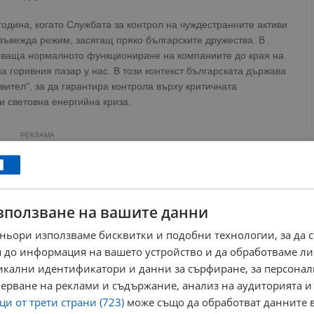
одина, когато Службата за контрол на чуждестранните активи
ъвежда режим, засягащ пряко българските дружества. В
ляваща нормалното функциониране на компаниите до края на
на горивния пазар у нас. В този контекст българската държава
вител", за да гарантира контрола върху критичната
и световна енергийна криза.
РЕКЛАМА
зползване на вашите данни
ньори използваме бисквитки и подобни технологии, за да 
 до информация на вашето устройство и да обработваме ли
никални идентификатори и данни за сърфиране, за персона
ерване на реклами и съдържание, анализ на аудиторията и
и от трети страни (723)
може също да обработват данните в