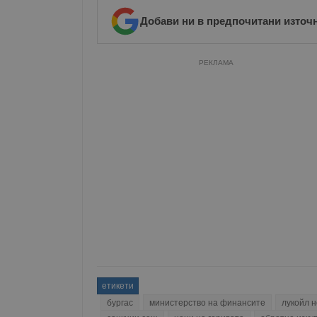
Добави ни в предпочитани източ
__RequestVerificationT
РЕКЛАМА
VISITOR_PRIVACY_MET
__cf_bm
receive-cookie-depreca
ASP.NET_SessionId
етикети
бургас
министерство на финансите
лукойл 