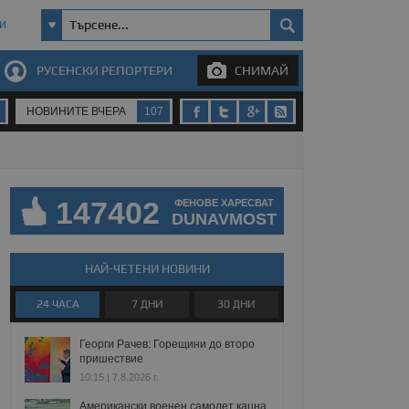
И
РУСЕНСКИ РЕПОРТЕРИ
СНИМАЙ
НОВИНИТЕ ВЧЕРА
107
147402
ФЕНОВЕ ХАРЕСВАТ
DUNAVMOST
НАЙ-ЧЕТЕНИ НОВИНИ
24 ЧАСА
7 ДНИ
30 ДНИ
Георги Рачев: Горещини до второ
пришествие
10:15 | 7.8.2026 г.
Американски военен самолет кацна