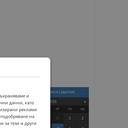
КАЛЕНДАР - НОВИНИ И СЪБИТИЯ
съхраняваме и
Август
2026
чни данни, като
лизирани реклами
ПО
ВТ
СР
ЧТ
ПТ
СБ
НД
 подобряване на
27
28
29
30
31
1
2
и за тези и други