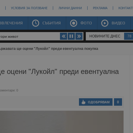
УСЛОВИЯ ЗА ПОЛЗВАНЕ
ЛИЧНИ ДАННИ
РЕКЛАМА
КОНТАКТ
ЗВЛЕЧЕНИЯ
СЪБИТИЯ
ФОТО
ВИДЕО
НОВИНИТЕ ДНЕС
78
втори живот
ржавата ще оцени "Лукойл" преди евентуална покупка
е оцени "Лукойл" преди евентуална
оментари: 0
0
ОДОБРЯВАМ