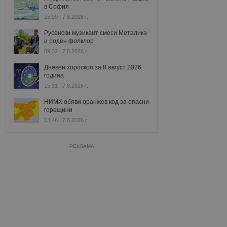
в София
15:09 | 7.8.2026 г.
Русенски музикант смеси Металика
и роден фолклор
09:32 | 7.8.2026 г.
Дневен хороскоп за 8 август 2026
година
15:31 | 7.8.2026 г.
НИМХ обяви оранжев код за опасни
горещини
13:46 | 7.8.2026 г.
РЕКЛАМА