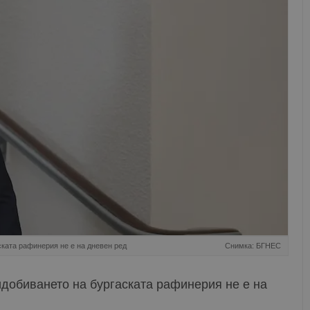
ката рафинерия не е на дневен ред
Снимка: БГНЕС
идобиването на бургаската рафинерия не е на