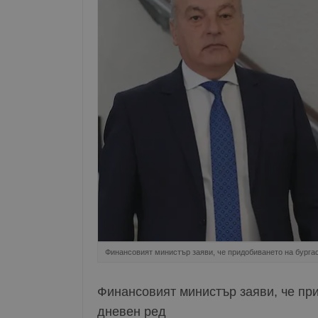
Финансовият министър заяви, че придобиването на бургас
Финансовият министър заяви, че пр
дневен ред