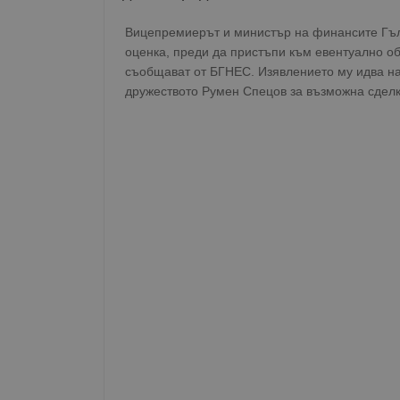
Вицепремиерът и министър на финансите Гъл
оценка, преди да пристъпи към евентуално о
съобщават от БГНЕС. Изявлението му идва на
дружеството Румен Спецов за възможна сделк