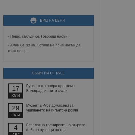
не, зададена от уеб
 ASP.NET MVC
спре неразрешеното
ВИЦ НА ДЕНЯ
т, известно като
тове. Той не съдържа
щожава при затваряне
- Пешо, събуди се. Говориш насън!
ение на съгласието на
- Аман бе, жена. Остави ме поне насън да
ст за тяхното
кажа нещо...
а данни за съгласието
ични политики и
антира, че техните
 сесии.
СЪБИТИЯ ОТ РУСЕ
аничаване между хората
а, за да се правят
хния уебсайт.
Русенската опера превзема
17
Белоградчишките скали
сигнализира на
ЮЛИ
 на бисквитките,
а съответствие и
Музеят в Русе домакинства
29
ндарти и
ушиването на гигантска рокля
ЮЛИ
ck и предоставя
требител използва
Безплатна тренировка на открито
4
йният потребител може
събира русенци на кея
 уебсайт.
АВГ