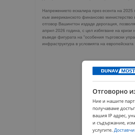
Напрежението ескалира през есента на 2025 г
към американското финансово министерство в
отговор Вашингтон издаде дерогация, позво
април 2026 година, с цел избягване на кризи 
въведе фигурата на "особения търговски упра
инфраструктура в условията на европейската 
Отговорно и
Ние и нашите парт
получаваме достъп
вашия IP адрес, у
и съдържание, изм
услугите.
Доставчиц