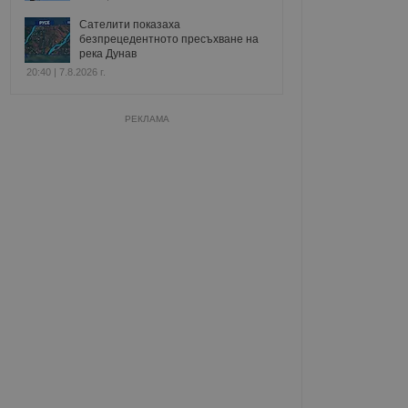
Сателити показаха
безпрецедентното пресъхване на
река Дунав
20:40 | 7.8.2026 г.
РЕКЛАМА