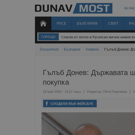
ЗА НАС
РУСЕ
БЪЛГАРИЯ
СВЯТ
РА
ГОРЕЩО
Спасен от хотел в Русенско мечок живее 
Dunavmost
/
България
/
Новини
/
Гълъб Донев: Дъ
Гълъб Донев: Държавата щ
покупка
18 май 2026 - 14:27 часа
Редактор:
Петя Георгиева
К
СПОДЕЛИ ВЪВ ФЕЙСБУК