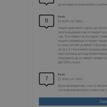
Да ви пикая на родолюбието шиба
fresh
8
16:08 | 14.7.2023 г.
Име
Доставчи
Доста
Име
Име
Домейн
Доме
Човека дава мило и драго да научи 
Име
__Secure-ROLLOUT_T
своята държава и да се гордеят,че 
__gfp_s_64b
_sharedID
.dunavmo
.vbox
там. То е символ на България. Симв
cfzs_google-analytics_v
YSC
нашите управници си правят преди
__Secure-YNID
от които 20 000 за ВИНО 1 бутилка. 
VISITOR_INFO1_LIVE
ли,че 1-2 стаи в някоя болница мо
g_state
една болница да бъде ремонтирана 
FCCDCF
mid
.duna
Meta Pla
cfz_google-analytics_v4
Inc.
оборудване да не умират младите д
_sharedID_cst
.duna
.instagra
ДБ/ГЕРБ страна.
fresh
Gtest
Gemiu
7
.hit.ge
16:00 | 14.7.2023 г.
Драги ми редактори, този 11 метров
стотачка към метрите и тамън ще г
Gdyn
Gemiu
.hit.ge
Зар