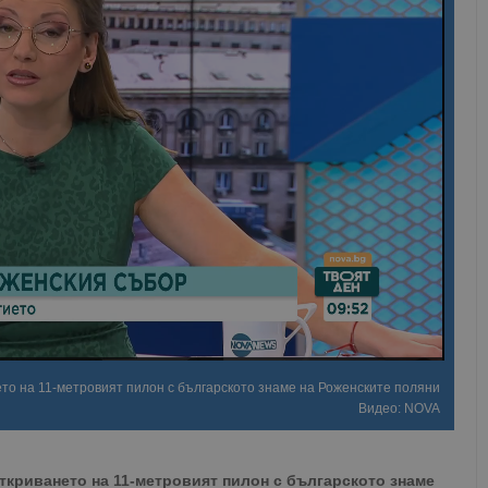
то на 11-метровият пилон с българското знаме на Роженските поляни
Видео: NOVA
ткриването на 11-метровият пилон с българското знаме