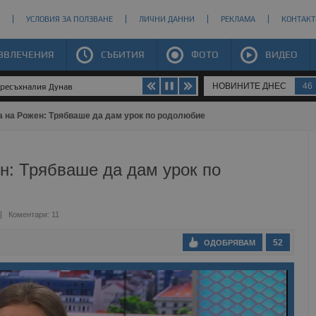
УСЛОВИЯ ЗА ПОЛЗВАНЕ
ЛИЧНИ ДАННИ
РЕКЛАМА
КОНТАКТ
ЗВЛЕЧЕНИЯ
СЪБИТИЯ
ФОТО
ВИДЕО
НОВИНИТЕ ДНЕС
46
пресъхналия Дунав
а на Рожен: Трябваше да дам урок по родолюбие
н: Трябваше да дам урок по
Коментари: 11
52
ОДОБРЯВАМ