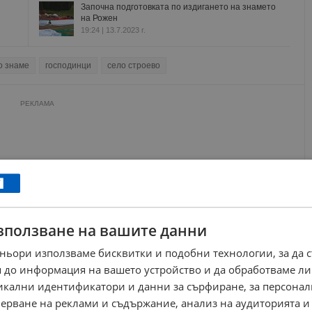
Започна подготовката по издигането на знамето
на Рожен
19:24 | 13.7.2023 г.
о знаме
господинци
село строево
РЕКЛАМА
зползване на вашите данни
ньори използваме бисквитки и подобни технологии, за да 
 до информация на вашето устройство и да обработваме ли
никални идентификатори и данни за сърфиране, за персона
ерване на реклами и съдържание, анализ на аудиторията и