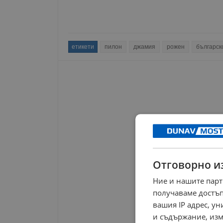
етикети
пилон
джамия
рожен
българск
Отговорно и
Ние и нашите парт
получаваме достъп
вашия IP адрес, у
и съдържание, изм