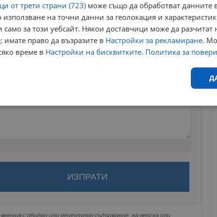
и от трети страни (723)
може също да обработват данните в
 използване на точни данни за геолокация и характеристик
 само за този уебсайт. Някои доставчици може да разчитат 
; имате право да възразите в
Настройки за рекламиране
. М
сяко време в
Настройки на бисквитките
.
Политика за повер
Д
Ефективност
Таргетиране
Функционалност
Н
за да оставите анонимен коментар или да гласувате
акаунт.
еобходимо
Ефективност
Таргетиране
Функционалност
Неклас
ви ще бъде публикуван анонимно под псевдонима който сте
исквитки позволяват основната функционалност на уебсайта, като потребителско
 Никаква лична информация за вас няма да бъде
не може да се използва правилно без строго необходими бисквитки.
мнения с обидно или нецензурно съдържание, на верска или