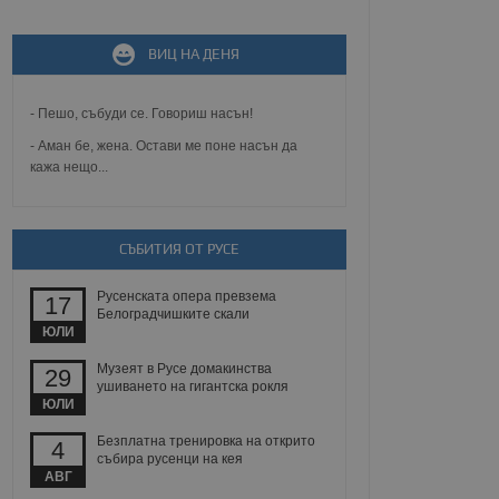
ВИЦ НА ДЕНЯ
не, зададена от уеб
 ASP.NET MVC
спре неразрешеното
т, известно като
- Пешо, събуди се. Говориш насън!
тове. Той не съдържа
щожава при затваряне
- Аман бе, жена. Остави ме поне насън да
кажа нещо...
ение на съгласието на
ст за тяхното
а данни за съгласието
ични политики и
СЪБИТИЯ ОТ РУСЕ
антира, че техните
 сесии.
Русенската опера превзема
17
аничаване между хората
Белоградчишките скали
а, за да се правят
ЮЛИ
хния уебсайт.
Музеят в Русе домакинства
29
сигнализира на
ушиването на гигантска рокля
 на бисквитките,
ЮЛИ
а съответствие и
ндарти и
Безплатна тренировка на открито
4
събира русенци на кея
ck и предоставя
АВГ
требител използва