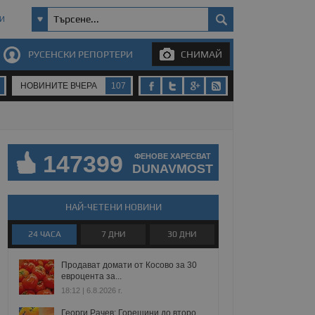
И
РУСЕНСКИ РЕПОРТЕРИ
СНИМАЙ
НОВИНИТЕ ВЧЕРА
107
147399
ФЕНОВЕ ХАРЕСВАТ
DUNAVMOST
НАЙ-ЧЕТЕНИ НОВИНИ
24 ЧАСА
7 ДНИ
30 ДНИ
Продават домати от Косово за 30
евроцента за...
18:12 | 6.8.2026 г.
Георги Рачев: Горещини до второ