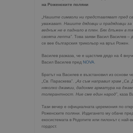
на Роженските поляни
„
Нашите символи ни представляват пред све
уважават. Нашите дядовци и прадядовци з
веднъж не е паднало в плен. Бях длъжен в тя
своята лепта”
. Това заяви Васил Василев – 
се вее българския трикольор на връх Рожен.
Василев разказа, че е щастлив дядо на 4 внуче
Васил Василев пред
NOVA.
Братът на Василев е възстановил из основи че
„Св. Параскева”. „
Аз съм направил храм „Св.
няколко джамии, дадохме арматура на джами
толерантност. Ние сме един народ”
, каза В
Тази вечер е официалната церемония по откр
Роженските поляни. Издигането му обаче пре
екосистемата в Родопите или пилонът с най-в
гордост.