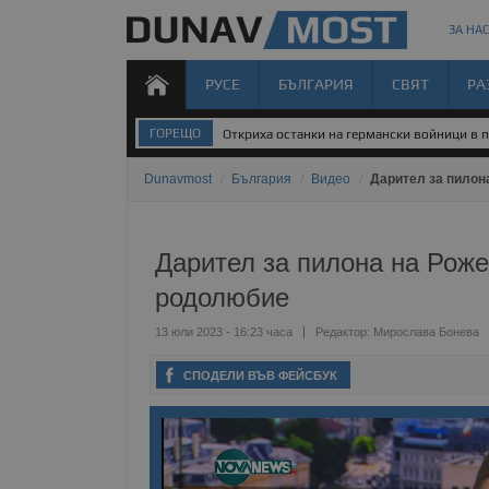
ЗА НАС
РУСЕ
БЪЛГАРИЯ
СВЯТ
РА
ГОРЕЩО
Откриха останки на германски войници в 
Dunavmost
/
България
/
Видео
/
Дарител за пилон
Дарител за пилона на Роже
родолюбие
13 юли 2023 - 16:23 часа
Редактор:
Мирослава Бонева
СПОДЕЛИ ВЪВ ФЕЙСБУК