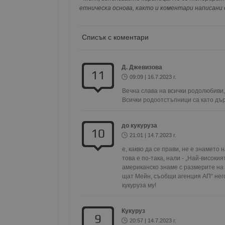
съхранявана при нас или показвана на дру
етническа основа, както и коментари написани с
Име
__RequestVerificationT
Списък с коментари
Д. Джевизова
11
09:09 | 16.7.2023 г.
VISITOR_PRIVACY_MET
Вечна слава на всички родолюбиви, к
Всички родоотстъпници са като дър
до кукуруза
10
21:01 | 14.7.2023 г.
__cf_bm
е, какво да се прави, не е знамето 
това е по-така, нали - „Най-високия
американско знаме с размерите на 
receive-cookie-depreca
щат Мейн, съобщи агенция АП“ него
кукуруза му!
Кукуруз
ASP.NET_SessionId
9
20:57 | 14.7.2023 г.