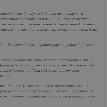
та и трябва да научим и идните поколения да ги
а едно столетие водят пет войни. Нашето знаме нито
хна чест, в чест на прекрасния български народ, да внеса
дарителят на арматурата за изграждане на пилона, където да
та. „
Трябваше да дам поредния урок по родолюбие
”, заяви
рквата в родното им село Скрѐбатно, строена през 1837 г.
 Димитър” в село Строево, където живея. Възстановихме
ята в Господинци. Това е българската духовна
асилев.
иването на 11-метровият пилон с българското знаме на
дизвика сериозно разделение в обществото - разрушава ли
исокото знаме в Европейския съюз и е повод за национална