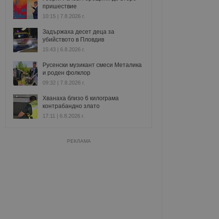
пришествие
10:15 | 7.8.2026 г.
Задържаха десет деца за
убийството в Пловдив
15:43 | 6.8.2026 г.
Русенски музикант смеси Металика
и роден фолклор
09:32 | 7.8.2026 г.
Хванаха близо 6 килограма
контрабандно злато
17:11 | 6.8.2026 г.
РЕКЛАМА