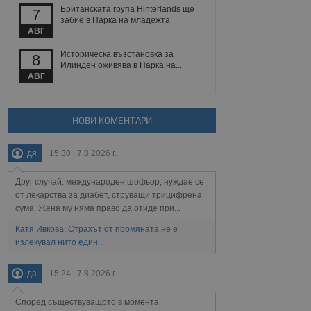
йният потребител може
Британската група Hinterlands ще
7
 уебсайт.
забие в Парка на младежта
АВГ
Историческа възстановка за
8
Илинден оживява в Парка на...
Описание
АВГ
ребителски
елското поведение и
раници на сайта. Тя
яване на сайта. Тя
не на прегледи на
формация, която е
взаимодействат с
НОВИ КОМЕНТАРИ
нкционалност в целия
прекарано на
редпочитанията на
 сайтове; тя може
дя
15:30 | 7.8.2026 г.
остта на социалните
тора на сайта.
използва новата или
елски взаимодействия
Друг случай: международен шофьор, нуждае се
нето и потребителския
от лекарства за диабет, струващи трицифрена
сума. Жена му няма право да отиде при...
рез събиране на данни
 помага за
Катя Ивкова: Страхът от промяната не е
отребителите се
излекувал нито един...
тапите на тестване.
тистически данни,
да
15:24 | 7.8.2026 г.
 броя на посещенията,
 са били заредени.
елския опит.
Според съществуващото в момента