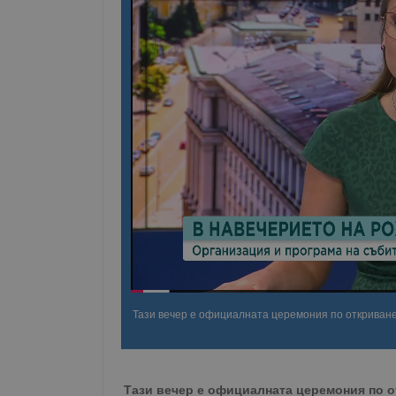
Тази вечер е официалната церемония по откриване
Тази вечер е официалната церемония по о