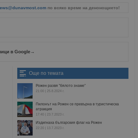
ews@dunavmost.com
по всяко време на денонощието!
ници в Google
→
Още по темата
Рожен развя "бялото знаме”
21:00 | 25.8.2024 г.
Пилонът на Рожен се превърна в туристическа
атракция
17:40 | 23.7.2023 г.
Издигнаха българския флаг на Рожен
22:20 | 13.7.2023 г.