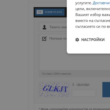
услугите.
Доставчиц
цели, включително
11
KОМЕНТАРA
Вашият избор важи
вместо на съгласие
съгласието си по в
НАСТРОЙКИ
Строго
необходимо
Остават
2000
символа
ОБНОВИ
Поради зачестилите злоупотреби в сайта, 
изискваме да се идентифицирате с Google 
Строго н
Натискайки на Google бутона коментарът 
Строго необходимите б
попълнили по-горе в полето "Твоето име".
на акаунта. Уебсайтът 
* Моля, използвайте кирилица! Не се толерират 