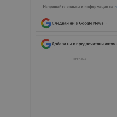
Изпращайте снимки и информация на
n
Следвай ни в Google News
→
Добави ни в предпочитани източ
РЕКЛАМА