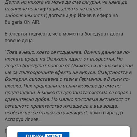
Делта, но никога не може да сме сигурни, че няма да
възникне нова мутация, докато не спадне
заболеваемостта"
, допълни д-р Илиев в ефира на
Bulgaria ON AIR.
Експертът подчерта, че в момента боледуват доста
повече деца.
"
Това е нещо, което се подценява. Всички данни за по-
ниската вреда на Омикрон идват от възрастни. Но
децата боледуват повече от Омикрон и не знаем какви
ще са дългосрочните ефекти на вируса. Смъртността в
България, съпоставена с тази в Германия, е 8 пъти по-
висока. При предишните вълни можеше да сме по-
предпазливи. В момента здравната система се справя
сравнително добре. Но малко по-голяма активност от
сегашното правителство нямаше да е във вреда,
особено що се отнася до учениците
", коментира д-р
Аспарух Илиев.
Попитан какви са усложненията, които може да