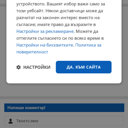
устройството. Вашият избор важи само за
РЕКЛАМА
този уебсайт. Някои доставчици може да
разчитат на законен интерес вместо на
съгласие; имате право да възразите в
Настройки за рекламиране
. Можете да
оттеглите съгласието си по всяко време в
Настройки на бисквитките
.
Политика за
поверителност
НАСТРОЙКИ
ДА, КЪМ САЙТА
Строго
Ефективност
необходимо
Напиши коментар!
Таргетиране
Функционалност