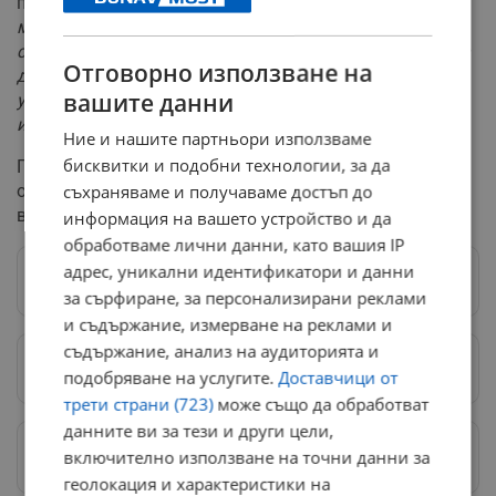
предизвика Омикрон, той отговори: "
Той засяга по-
малко белия дроб, но нямаме никаква представа как
стои въпросът с т.нар. "Long COVID", който е свързан с
Отговорно използване на
дългосрочните оплаквания - липса на концентрация,
вашите данни
уморяемост, трайно намалена способност за
извършване на тежки физически действия."
Ние и нашите партньори използваме
бисквитки и подобни технологии, за да
По думите опасността от миокардит след ваксина е
съхраняваме и получаваме достъп до
основно при младите мъже, които са под 30-годишна
възраст.
информация на вашето устройство и да
обработваме лични данни, като вашия IP
адрес, уникални идентификатори и данни
Следвай ни в Google News
→
за сърфиране, за персонализирани реклами
и съдържание, измерване на реклами и
съдържание, анализ на аудиторията и
Предпочитани източници
→
подобряване на услугите.
Доставчици от
трети страни (723)
може също да обработват
данните ви за тези и други цели,
Изпращайте снимки и информация на
включително използване на точни данни за
news@dunavmost.com
геолокация и характеристики на