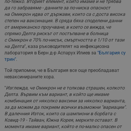
по-тежко. Вторият елемент, който имаме и не трябва
да го забравяме - данните за по-ниска опасност
на Омикрон идва от държави, които са с доста висока
степен на ваксинация. В сряда бяха споделени данни
от американско проучване, в което се вижда, че
спрямо Делта рискът от постъпване в болница
с Омикрон е 70% по-нисък, смъртността е 1/10 от тази
на Делта
", каза ръководителят на инфекциозна
лаборатория в Берн д-р Аспарух Илиев за
"България су
трин"
.
Той припомни, че в България все още преобладават
неваксинираните хора.
"
Изглежда, че Омикрон не е толкова страшен, колкото
Делта. Вървим към вариант, в който ще имаме
комбинация от няколко ваксини за няколко варианта,
за да можем да покрием всички възможни "вариации".
В далечния Изток, които са шампиони в борбата с
Ковид-19 - Тайван, Южна Корея, мерките остават. В
момента имаме вариант, който е по-малко опасен от