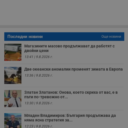
з
с
п
о
р
п
н
п
к
ч
Последни новини
Още новини
п
с
Магазините масово продължават да работят с
б
двойни цени
__cf_bm
29
Т
Cloudflare Inc.
13:41 | 9.8.2026 г.
минути
с
.twitter.com
59
р
секунди
м
Две океански аномалии променят зимата в Европа
б
13:36 | 9.8.2026 г.
о
у
п
о
Златан Златанов: Онова, което скриха от вас, е в
и
т
пъти по-тревожно от...
13:30 | 9.8.2026 г.
receive-cookie-deprecation
.hit.gemius.pl
1 година
Т
с
с
Младен Владимиров: България продължава да
н
няма ясна стратегия за...
н
п
12:23 | 9.8.2026 г.