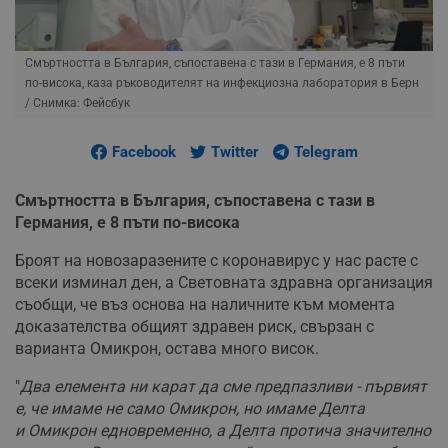
Смъртността в България, съпоставена с тази в Германия, е 8 пъти
по-висока, каза ръководителят на инфекциозна лаборатория в Берн
/ Снимка: Фейсбук
Facebook
Twitter
Telegram
Смъртността в България, съпоставена с тази в
Германия, е 8 пъти по-висока
Броят на новозаразените с коронавирус у нас расте с
всеки изминал ден, а Световната здравна организация
съобщи, че въз основа на наличните към момента
доказателства общият здравен риск, свързан с
варианта Омикрон, остава много висок.
"
Два елемента ни карат да сме предпазливи - първият
е, че имаме не само Омикрон, но имаме Делта
и Омикрон едновременно, а Делта протича значително