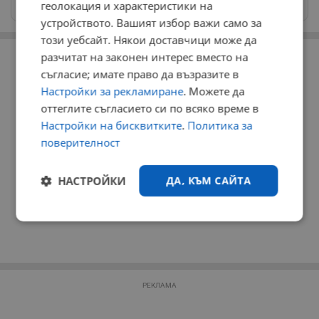
news@dunavmost.com
геолокация и характеристики на
устройството. Вашият избор важи само за
този уебсайт. Някои доставчици може да
РЕКЛАМА
разчитат на законен интерес вместо на
съгласие; имате право да възразите в
Настройки за рекламиране
. Можете да
оттеглите съгласието си по всяко време в
Настройки на бисквитките
.
Политика за
поверителност
НАСТРОЙКИ
ДА, КЪМ САЙТА
Строго
Ефективност
необходимо
РЕКЛАМА
Таргетиране
Функционалност