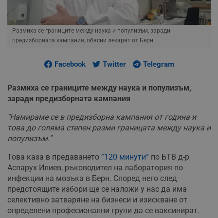
Размиха се границите между наука и популизъм, заради
предизборната кампания, обясни лекарят от Берн
Facebook
Twitter
Telegram
Размиха се границите между наука и популизъм,
заради предизборната кампания
"Намираме се в предизборна кампания от година и
това до голяма степен разми границата между наука и
популизъм."
Това каза в предаването
”120 минути”
по БТВ д-р
Аспарух Илиев, ръководител на лаборатория по
инфекции на мозъка в Берн. Според него след
предстоящите избори ще се наложи у нас да има
селективно затваряне на бизнеси и изискване от
определени професионални групи да се ваксинират.