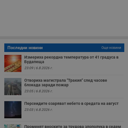
з
п
и
п
A
т
е
д
н
п
с
у
Последни новини
Още новини
и
ф
Измериха рекордна температура от 41 градуса в
н
м
Будапеща
Т
23:09 | 6.8.2026 г.
и
п
у
Отвориха магистрала "Тракия" след часове
з
блокада заради пожар
б
23:05 | 6.8.2026 г.
VISITOR_PRIVACY_METADATA
5 месеца
Т
YouTube
4
с
.youtube.com
седмици
с
Персеидите озаряват небето в средата на август
с
п
23:03 | 6.8.2026 г.
и
п
т
в
Променят вноските за трудова злополука в седем