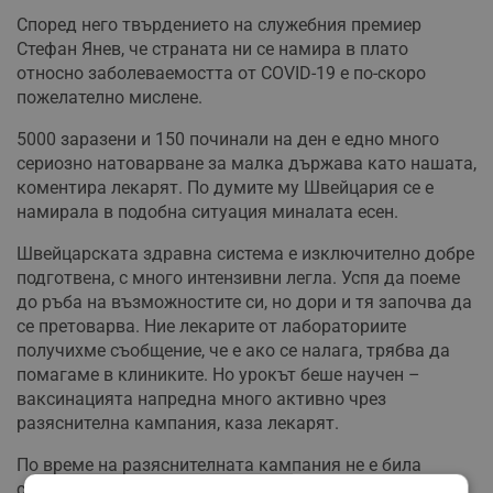
Според него твърдението на служебния премиер
Стефан Янев, че страната ни се намира в плато
относно заболеваемостта от COVID-19 е по-скоро
пожелателно мислене.
5000 заразени и 150 починали на ден е едно много
сериозно натоварване за малка държава като нашата,
коментира лекарят. По думите му Швейцария се е
намирала в подобна ситуация миналата есен.
Швейцарската здравна система е изключително добре
подготвена, с много интензивни легла. Успя да поеме
до ръба на възможностите си, но дори и тя започва да
се претоварва. Ние лекарите от лабораториите
получихме съобщение, че е ако се налага, трябва да
помагаме в клиниките. Но урокът беше научен –
ваксинацията напредна много активно чрез
разяснителна кампания, каза лекарят.
По време на разяснителната кампания не е била
скривана истината от хората, не е имало и залитане в