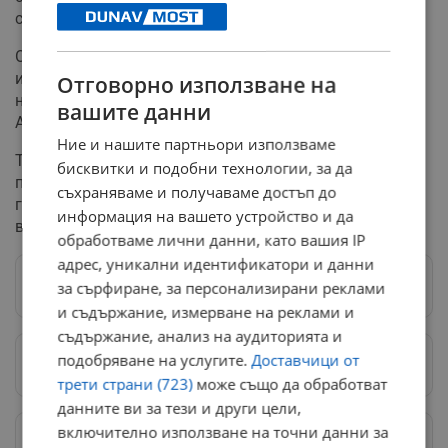
стил: "всички ще измрем".
Обикновеният човек, който няма достъп до експертна
информация, остава разкъсан между поляризация на
Отговорно използване на
ниво експерти и на ниво политици, коментира още д-р
вашите данни
Аспарух Илиев.
Ние и нашите партньори използваме
Той даде пример с университета в Берн, където след
бисквитки и подобни технологии, за да
предупреждение през август от началото на учебната
съхраняваме и получаваме достъп до
година от преподавателите се изисква да са
информация на вашето устройство и да
ваксинирани, за да контактуват със студенти.
обработваме лични данни, като вашия IP
адрес, уникални идентификатори и данни
Следвай ни в Google News
→
за сърфиране, за персонализирани реклами
и съдържание, измерване на реклами и
съдържание, анализ на аудиторията и
подобряване на услугите.
Доставчици от
Предпочитани източници
→
трети страни (723)
може също да обработват
данните ви за тези и други цели,
включително използване на точни данни за
Изпращайте снимки и информация на