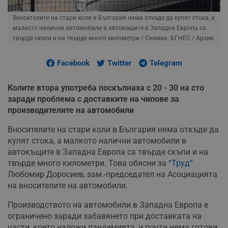
Вносителите на стари коли в България няма откъде да купят стока, а
малкото налични автомобили в автокъщите в Западна Европа са
твърде скъпи и на твърде много километри
/ Снимка: БГНЕС / Архив
Facebook
Twitter
Telegram
Колите втора употреба поскъпнаха с 20 - 30 на сто
заради проблема с доставките на чипове за
производителите на автомобили
Вносителите на стари коли в България няма откъде да
купят стока, а малкото налични автомобили в
автокъщите в Западна Европа са твърде скъпи и на
твърде много километри. Това обясни за
“Труд”
Любомир Доросиев, зам.-председател на Асоциацията
на вносителите на автомобили.
Производството на автомобили в Западна Европа е
ограничено заради забавянето при доставката на
части, което наложи пандемията, и почти няма готови