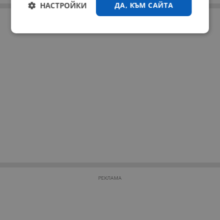
НАСТРОЙКИ
ДА, КЪМ САЙТА
РЕКЛАМА
Строго
Ефективност
необходимо
Таргетиране
Функционалност
Некласифицирани
РЕКЛАМА
Строго необходимо
Ефективност
Таргетиране
Функционалност
Некласифицирани