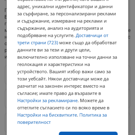
адрес, уникални идентификатори и данни
По отношение на предпочитанията на купувачите в
за сърфиране, за персонализирани реклами
България има разлика между малките и големите
и съдържание, измерване на реклами и
градове. В малките населени места купуват предимно
съдържание, анализ на аудиторията и
много евтини автомобили. А от автокъщите в големите
подобряване на услугите.
Доставчици от
населени места най-често купуват коли в ценовия клас
трети страни (723)
може също да обработват
от 10 хил. до 30 хил. лв., каза Любомир Доросиев. По-
данните ви за тези и други цели,
рядко има сделки с по-скъпи автомобили, но и за тях
има търсене на пазара.
включително използване на точни данни за
геолокация и характеристики на
устройството. Вашият избор важи само за
Следвай ни в Google News
→
този уебсайт. Някои доставчици може да
разчитат на законен интерес вместо на
съгласие; имате право да възразите в
Предпочитани източници
→
Настройки за рекламиране
. Можете да
оттеглите съгласието си по всяко време в
Настройки на бисквитките
.
Политика за
Изпращайте снимки и информация на
поверителност
news@dunavmost.com