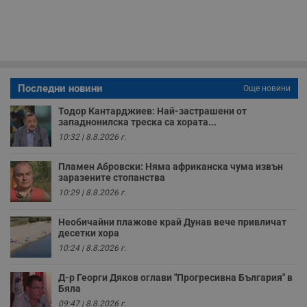
п
у
з
б
VISITOR_PRIVACY_METADATA
5 месеца
Т
YouTube
4
с
.youtube.com
седмици
с
с
Последни новини
Още новини
п
и
Тодор Кантарджиев: Най-застрашени от
п
западнонилска треска са хората...
т
в
10:32 | 8.8.2026 г.
с
з
с
Пламен Абровски: Няма африканска чума извън
п
заразените стопанства
о
р
10:29 | 8.8.2026 г.
п
н
п
Необичайни плажове край Дунав вече привличат
к
десетки хора
ч
10:24 | 8.8.2026 г.
п
с
б
Д-р Георги Дяков оглави "Прогресивна България" в
Бяла
__cf_bm
29
Т
Cloudflare Inc.
минути
с
.twitter.com
09:47 | 8.8.2026 г.