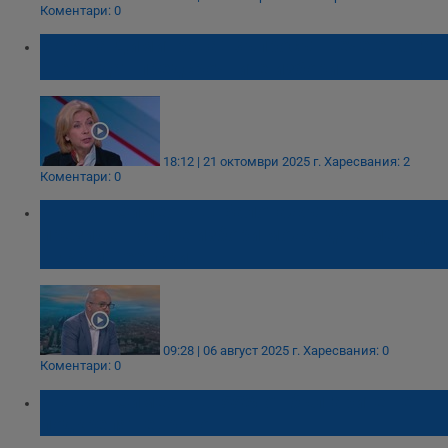
Коментари: 0
Боряна Димитрова: Въпросът вече е кога
ще бъдат предсрочните избори
18:12 | 21 октомври 2025 г.
Харесвания: 2
Коментари: 0
Първан Симеонов: Балотажът за
президентските избори може да е между
ГЕРБ и Пеевски
09:28 | 06 август 2025 г.
Харесвания: 0
Коментари: 0
Първан Симеонов: 55% от българите не
подкрепят еврото