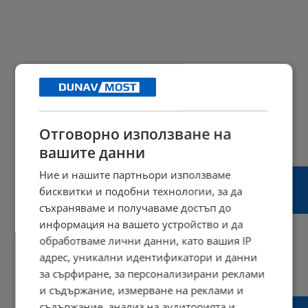
Отговорно използване на
вашите данни
Политолог: Трябва да си зададем истински
Ние и нашите партньори използваме
въпроса "Не е ли време за директна
бисквитки и подобни технологии, за да
военна намеса в конфликта в Украйна?"
съхраняваме и получаваме достъп до
информация на вашето устройство и да
обработваме лични данни, като вашия IP
адрес, уникални идентификатори и данни
11:06 | 17 април 2022 г.
Харесвания: 3
за сърфиране, за персонализирани реклами
Коментари: 3
и съдържание, измерване на реклами и
Христо Панчугов: Преговорите да са
съдържание, анализ на аудиторията и