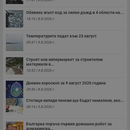
17:41 | 8.8.2026 г.
Обявиха жълт код за силен дъжд в 4 области на...
18:14 | 8.8.2026 г.
Таргетиране
Функционалност
Температурите падат към 23 август
Некласифицирани
09:47 | 9.8.2026 г.
Строят нов хипермаркет за строителни
материали в...
10:52 | 9.8.2026 г.
Дневен хороскоп за 9 август 2026 година
Строго необходимо
Ефективност
20:56 | 8.8.2026 г.
Таргетиране
Функционалност
Некласифицирани
Стотици хиляди пенсии ще бъдат намалени, ако...
08:14 | 5.8.2026 г.
Строго необходимите бисквитки позволяват основната
функционалност на уебсайта, като потребителско
влизане и управление на акаунта. Уебсайтът не може да
Българка поръча първия домашен робот за
се използва правилно без строго необходими
домакинска...
бисквитки.