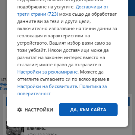
публични, за да няма политически шантаж
подобряване на услугите.
Доставчици от
като при ГЕРБ и патриотите
трети страни (723)
може също да обработват
данните ви за тези и други цели,
включително използване на точни данни за
геолокация и характеристики на
22:17 | 17 ноември 2021 г.
Харесвания: 0
устройството. Вашият избор важи само за
Коментари: 0
този уебсайт. Някои доставчици може да
Начало
разчитат на законен интерес вместо на
⟨⟨
1
съгласие; имате право да възразите в
⟩⟩
Настройки за рекламиране
. Можете да
Край
оттеглите съгласието си по всяко време в
147404
Фенове харесват
Настройки на бисквитките
.
Политика за
Dunavmost
поверителност
Най-четени новини
НАСТРОЙКИ
ДА, КЪМ САЙТА
24 часа
7 дни
30 дни
Хорхе Меси е човекът, оказал най-голямо
Строго
Ефективност
влияние...
необходимо