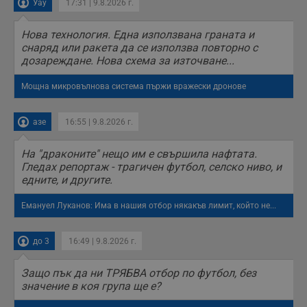
Уау
17:31 | 9.8.2026 г.
Нова технология. Една използвана граната и
снаряд или ракета да се използва повторно с
дозареждане. Нова схема за източване...
Мощна микровълнова система пържи вражески дронове
азе
16:55 | 9.8.2026 г.
На "драконите" нещо им е свършила нафтата.
Гледах репортаж - трагичен футбол, селско ниво, и
едните, и другите.
Емануел Луканов: Има в нашия отбор някакъв лимит, който не...
до 3
16:49 | 9.8.2026 г.
Защо пък да ни ТРЯБВА отбор по футбол, без
значение в коя група ще е?