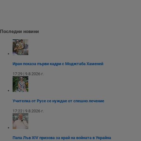
и
т
receive-cookie-deprecation
.hit.gemius.pl
1 година
Т
с
с
н
Последни новини
н
п
б
п
с
о
с
а
Иран показа първи кадри с Моджтаба Хаменей
р
у
17:29 | 9.8.2026 г.
з
з
п
ASP.NET_SessionId
Сесия
Т
Microsoft
с
Corporation
Учителка от Русе се нуждае от спешно лечение
D
www.dunavmost.com
п
17:22 | 9.8.2026 г.
и
т
к
п
и
у
Папа Лъв XIV призова за край на войната в Украйна
р