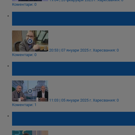
Коментари: 0
Христо Панчугов: Партиите нямат желание
за кабинет
20:53 | 07 януари 2025 г.
Харесвания: 0
Коментари: 0
Анализатори виждат шанс за редовен
кабинет
11:03 | 05 януари 2025 г.
Харесвания: 0
Коментари: 1
Милен Любенов: Отиваме на нови избори,
ако Бойко Борисов е кандидат за премиер