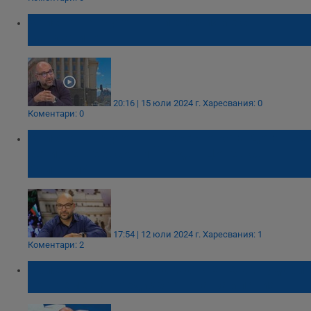
Христо Панчугов: Приключихме с
мандатите
20:16 | 15 юли 2024 г.
Харесвания: 0
Коментари: 0
Христо Панчугов: Интересно кога Доган се
сети, че Пеевски и Йордан Цонев са
българи?
17:54 | 12 юли 2024 г.
Харесвания: 1
Коментари: 2
Христо Панчугов: Очакват се тежки удари
по време на предизборната кампания