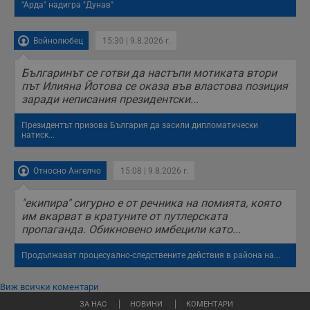
"Арда" надигра "Дунав"
Войнолюбец
15:30 | 9.8.2026 г.
Българинът се готви да настъпи мотиката втори
път Илияна Йотова се оказа във властова позиция
заради неписания президентски...
Президентът призова България да засили дипломатически
натиск...
Относно Ангелчо
15:08 | 9.8.2026 г.
"екипира" сигурно е от речника на помията, която
им вкарват в кратуните от путлерската
пропаганда. Обикновено имбецили като...
Продължават процесуално-следствените действия в района на...
Виж всички коментари
ЗА НАС
НОВИНИ
КОМЕНТАРИ