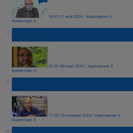
16:47 | 11 май 2024 г.
Харесвания: 0
Коментари: 0
Христо Панчугов: Политиците се губят в
собствения си театър
20:35 | 08 март 2024 г.
Харесвания: 0
Коментари: 0
Христо Панчугов: Управляващите нямат
интерес от нови избори
17:22 | 15 ноември 2023 г.
Харесвания: 0
Коментари: 0
Политолози: Местните избори ще