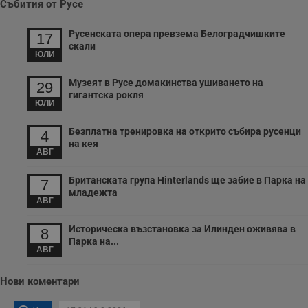
Събития от Русе
заредени. Целта е
да се подобри
съдържанието на
Русенската опера превзема Белоградчишките
сайта и
17
потребителския
скали
опит.
ЮЛИ
Gdynp
1 година
Тази бисквитка се
Gemius
Музеят в Русе домакинства ушиването на
използва с цел
29
.hit.gemius.pl
събиране на
гигантска рокля
информация за
ЮЛИ
потребителското
поведение и
Безплатна тренировка на открито събира русенци
предпочитания.
4
Тази информация
на кея
се използва, за да
АВГ
се оптимизира
представянето на
Британската група Hinterlands ще забие в Парка на
уебсайта и да
7
направят
младежта
рекламните
АВГ
съобщения по-
важни за
потребителя.
Историческа възстановка за Илинден оживява в
8
Парка на...
АВГ
Нови коментари