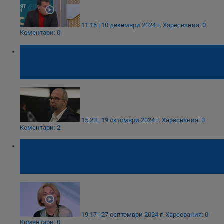
11:16 | 10 декември 2024 г.
Харесвания: 0
Коментари: 0
Първан Симеонов: Ако и този път не се
състави правителство, може да се стигне
до експлозия
15:20 | 19 октомври 2024 г.
Харесвания: 0
Коментари: 2
Боряна Димитрова: Екзотични и
радикални партии могат да прескочат
бариерата
19:17 | 27 септември 2024 г.
Харесвания: 0
Коментари: 0