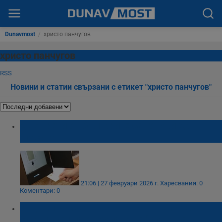
Dunavmost
/
христо панчугов
христо панчугов
RSS
Новини и статии свързани с етикет "христо панчугов"
Две трети от българите са готови да
гласуват
21:06 | 27 февруари 2026 г.
Харесвания: 0
Коментари: 0
Андрей Райчев: В Източна Европа тече
еманципация от ролята на "слуга на