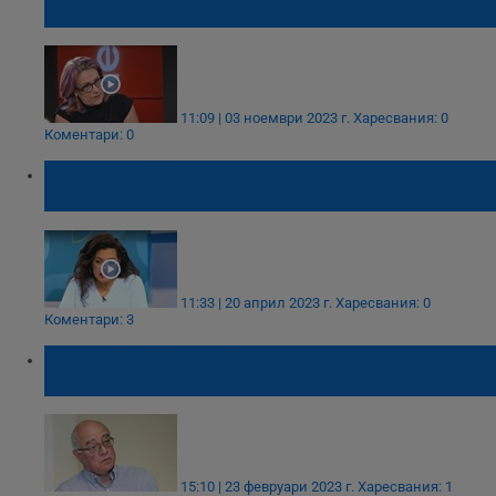
преформатират сглобката
11:09 | 03 ноември 2023 г.
Харесвания: 0
Коментари: 0
Цветанка Андреева: Единственият
вариант ПП-ДБ да управляват е с ГЕРБ
11:33 | 20 април 2023 г.
Харесвания: 0
Коментари: 3
Кънчо Стойчев: Изглежда ще се озовем с
един петкамерен парламент
15:10 | 23 февруари 2023 г.
Харесвания: 1