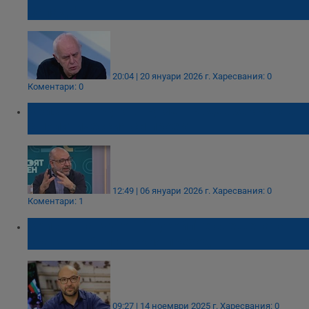
Запада"
20:04 | 20 януари 2026 г.
Харесвания: 0
Коментари: 0
Христо Панчугов: Румен Радев закъснява
с политическия си проект
12:49 | 06 януари 2026 г.
Харесвания: 0
Коментари: 1
Христо Панчугов: "Лукойл" е свещената
крава на българския преход
09:27 | 14 ноември 2025 г.
Харесвания: 0