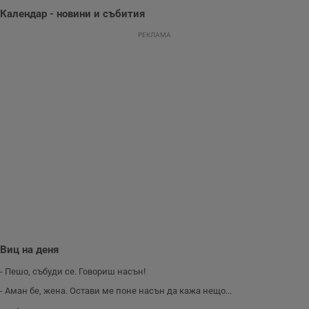
данни за
Календар - новини и събития
поведението и
взаимодействието
на посетителите.
РЕКЛАМА
Той помага за
подобряване на
потребителския
опит, като
разбира как
потребителите се
ангажират с
различни
елементи на
уебсайта по
време на етапите
на тестване.
Gdyn
1 година
Тази бисквитка се
Gemius
използва за
.hit.gemius.pl
събиране на
анонимни
статистически
данни, свързани с
посещенията в
уебсайта на
потребителя, като
Виц на деня
броя на
посещенията,
- Пешо, събуди се. Говориш насън!
средното време,
прекарано на
- Аман бе, жена. Остави ме поне насън да кажа нещо...
уебсайта и какви
страници са били