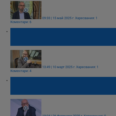
09:33 | 15 май 2025 г.
Харесвания: 1
Коментари: 6
Христо Панчугов: Все по-срамно ми е
става да наричаме този човечец
държавен глава
13:49 | 10 март 2025 г.
Харесвания: 1
Коментари: 4
Юрий Асланов: Като се чуха претенциите
на ДПС-ДПС, веднага влезе в боя Делян
Пеевски
19:04 | 26 февруари 2025 г.
Харесвания: 0