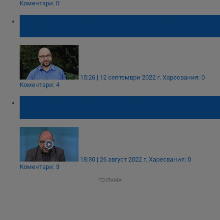
Коментари: 0
Христо Панчугов: Очаквам много ниска
избирателна активност
15:26 | 12 септември 2022 г.
Харесвания: 0
Коментари: 4
Политолог: Идеята на Слави Трифонов за
референдума е невъзможна
18:30 | 26 август 2022 г.
Харесвания: 0
Коментари: 3
РЕКЛАМА