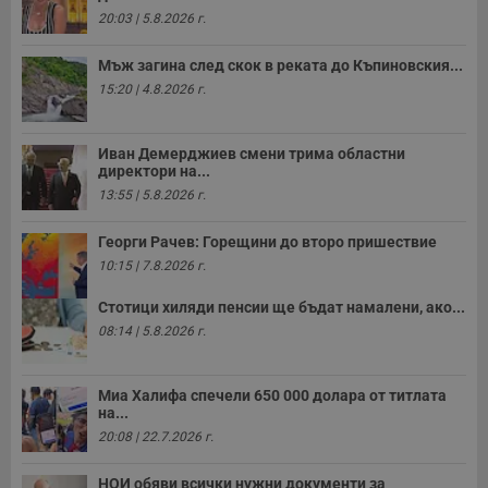
20:03 | 5.8.2026 г.
Валиден
Име
Доставчик
/
Домейн
О
до
Мъж загина след скок в реката до Къпиновския...
__RequestVerificationToken
Сесия
Т
Microsoft
15:20 | 4.8.2026 г.
п
Corporation
ф
www.dunavmost.com
з
п
Иван Демерджиев смени трима областни
и
п
директори на...
A
13:55 | 5.8.2026 г.
т
е
д
Георги Рачев: Горещини до второ пришествие
н
п
10:15 | 7.8.2026 г.
с
у
Стотици хиляди пенсии ще бъдат намалени, ако...
и
ф
08:14 | 5.8.2026 г.
н
м
Т
и
Миа Халифа спечели 650 000 долара от титлата
п
на...
у
з
20:08 | 22.7.2026 г.
б
VISITOR_PRIVACY_METADATA
5 месеца
Т
YouTube
НОИ обяви всички нужни документи за