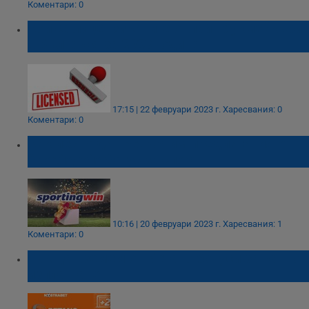
Коментари: 0
Кои са лицензираните онлайн букмейкъри
в България за 2023 година
17:15 | 22 февруари 2023 г.
Харесвания: 0
Коментари: 0
Как лесно да превъртим предлагания от
Sportingwin бонус за спорт
10:16 | 20 февруари 2023 г.
Харесвания: 1
Коментари: 0
Как да вземем от Бетано бонуси за ранно
изплащане