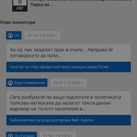
8
Парка на...
АВГ
Нови коментари
24
23:16 | 7.8.2026 г.
Ха ха, пак хвърлят прах в очите... Направо бг
поговорката за попа...
Сенатът на САЩ одобри нов пакет санкции срещу Русия
Евро-талибанчик
22:07 | 7.8.2026 г.
Сега разбрахте ли защо подлогите в политиката
толкова натискаха да налагат такса-данък-
водомер на тъпото население в...
Тайни байпаси за вода разтърсиха ВиК - Бургас
До Русенец
21:56 | 7.8.2026 г.