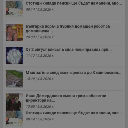
р
Стотици хиляди пенсии ще бъдат намалени, ако...
п
н
08:14 | 5.8.2026 г.
п
к
ч
п
Българка поръча първия домашен робот за
с
домакинска...
б
20:03 | 5.8.2026 г.
__cf_bm
29
Т
Cloudflare Inc.
минути
с
.twitter.com
59
р
От 2 август влизат в сила нови правила при...
секунди
м
11:12 | 2.8.2026 г.
б
о
у
п
Мъж загина след скок в реката до Къпиновския...
о
и
15:20 | 4.8.2026 г.
т
receive-cookie-deprecation
.hit.gemius.pl
1 година
Т
с
Иван Демерджиев смени трима областни
с
директори на...
н
н
13:55 | 5.8.2026 г.
п
Стотици хиляди пенсии ще бъдат намалени, ако...
б
п
08:14 | 5.8.2026 г.
с
о