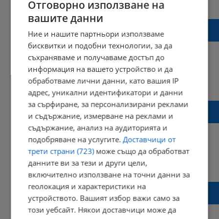
16:03 | 02 февруари 2023 г.
Харесвания: 0
Отговорно използване на
Коментари: 0
вашите данни
5 русенци са вписани в регистъра на
Ние и нашите партньори използваме
хазартно зависимите лица
бисквитки и подобни технологии, за да
съхраняваме и получаваме достъп до
информация на вашето устройство и да
обработваме лични данни, като вашия IP
13:12 | 16 януари 2023 г.
Харесвания: 4
Коментари: 3
адрес, уникални идентификатори и данни
за сърфиране, за персонализирани реклами
MAXBONUS е актуалният Betmarket promo
и съдържание, измерване на реклами и
код
съдържание, анализ на аудиторията и
подобряване на услугите.
Доставчици от
трети страни (723)
може също да обработват
данните ви за тези и други цели,
15:31 | 03 януари 2023 г.
Харесвания: 0
Коментари: 0
включително използване на точни данни за
геолокация и характеристики на
Кои са най-добрите онлайн казина в
устройството. Вашият избор важи само за
България
този уебсайт. Някои доставчици може да