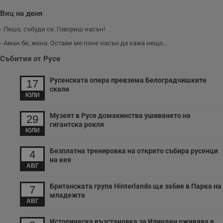
Виц на деня
- Пешо, събуди се. Говориш насън!
- Аман бе, жена. Остави ме поне насън да кажа нещо...
Събития от Русе
Русенската опера превзема Белоградчишките
17
скали
ЮЛИ
Музеят в Русе домакинства ушиването на
29
гигантска рокля
ЮЛИ
Безплатна тренировка на открито събира русенци
4
на кея
АВГ
Британската група Hinterlands ще забие в Парка на
7
младежта
АВГ
Историческа възстановка за Илинден оживява в