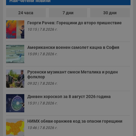
Най-четени новини
е
д
24 часа
7 дни
30 дни
н
п
с
Георги Рачев: Горещини до второ пришествие
у
10:15 | 7.8.2026 г.
и
ф
н
м
Т
Американски военен самолет кацна в София
и
15:09 | 7.8.2026 г.
п
у
з
б
Русенски музикант смеси Металика и роден
фолклор
VISITOR_PRIVACY_METADATA
5 месеца
Т
YouTube
4
с
.youtube.com
09:32 | 7.8.2026 г.
седмици
с
с
п
Дневен хороскоп за 8 август 2026 година
и
п
15:31 | 7.8.2026 г.
т
в
с
з
НИМХ обяви оранжев код за опасни горещини
с
п
13:46 | 7.8.2026 г.
о