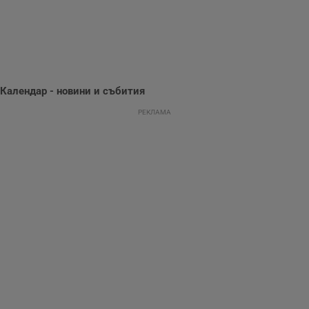
предпочитания.
Тази информация
се използва, за да
се оптимизира
представянето на
уебсайта и да
направят
рекламните
съобщения по-
Календар - новини и събития
важни за
потребителя.
РЕКЛАМА