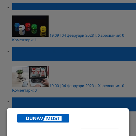
Хазартни онлайн игри в България
19:09 | 04 февруари 2023 г.
Харесвания: 0
Коментари: 1
ТОП 5 на най-популярните ротативки
онлайн
19:00 | 04 февруари 2023 г.
Харесвания: 0
Коментари: 0
Добри ли са коефициентите на Sportingwin
България?