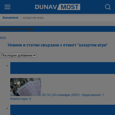
Dunavmost
/
хазартни игри
хазартни игри
RSS
Новини и статии свързани с етикет "хазартни игри"
Управляващите предлагат скандална
концесия на тотото
20:14 | 24 ноември 2025 г.
Харесвания: 1
Коментари: 0
Тотото вдигна тарифите за най-
популярните си игри