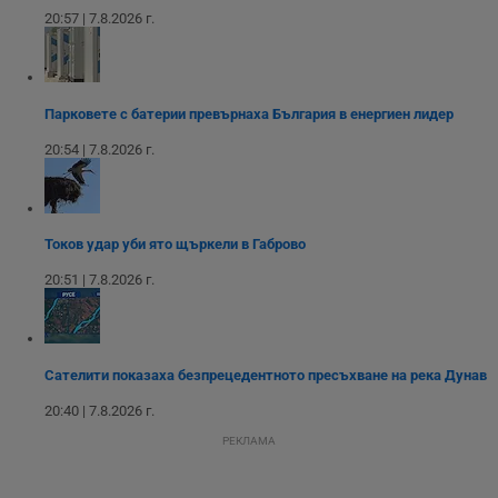
сайта.
интерфейса на
20:57 | 7.8.2026 г.
Youtube.
_sharedID_cst
.dunavmost.com
11
Тази бисквитка се
месеца 4
използва за
седмици
проследяване на
потребителски
взаимодействия и
Парковете с батерии превърнаха България в енергиен лидер
ангажираност на
уебсайта за
подобряване на
20:54 | 7.8.2026 г.
обслужването и
потребителския
опит.
Gtest
1
Тази бисквитка се
Gemius
седмица
използва за A/B
.hit.gemius.pl
Токов удар уби ято щъркели в Габрово
тестване на
уебсайта чрез
20:51 | 7.8.2026 г.
събиране на
данни за
поведението и
взаимодействието
на посетителите.
Той помага за
Сателити показаха безпрецедентното пресъхване на река Дунав
подобряване на
потребителския
20:40 | 7.8.2026 г.
опит, като
разбира как
потребителите се
РЕКЛАМА
ангажират с
различни
елементи на