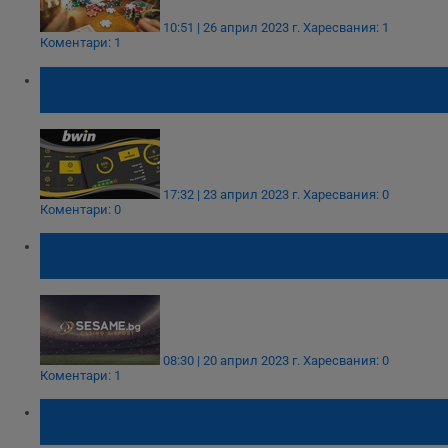
10:51 | 26 април 2023 г.
Харесвания: 1
Коментари: 1
Спортовете с най-високи коефициенти в
Биуин
17:32 | 23 април 2023 г.
Харесвания: 0
Коментари: 0
По какъв начин Сезам подкрепя
българския спорт?
08:30 | 20 април 2023 г.
Харесвания: 0
Коментари: 1
Какви видове рулетка предлага Bwin
casino?