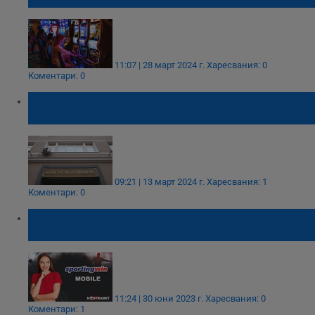
11:07 | 28 март 2024 г.
Харесвания: 0
Коментари: 0
Финансовото министерство съвсем се
оплете за скандалните промени в хазарта
09:21 | 13 март 2024 г.
Харесвания: 1
Коментари: 0
Ще видим ли от Sportingwin мобилно
приложение
11:24 | 30 юни 2023 г.
Харесвания: 0
Коментари: 1