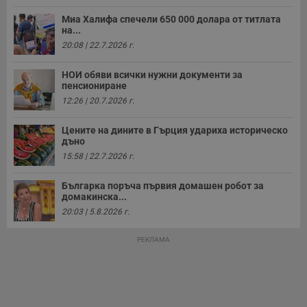
с
а
Миа Халифа спечели 650 000 долара от титлата
р
на...
у
з
20:08 | 22.7.2026 г.
з
п
НОИ обяви всички нужни документи за
ASP.NET_SessionId
Сесия
Т
Microsoft
пенсиониране
с
Corporation
D
www.dunavmost.com
12:26 | 20.7.2026 г.
п
и
т
Цените на дините в Гърция удариха историческо
к
дъно
п
и
15:58 | 22.7.2026 г.
у
р
к
Българка поръча първия домашен робот за
п
домакинска...
д
20:03 | 5.8.2026 г.
д
п
у
РЕКЛАМА
Доставчик
/
Валиден
Валиден
Име
Име
Доставчик
/
Домейн
Описание
Описание
Домейн
Доставчик
/
до
Валиден
до