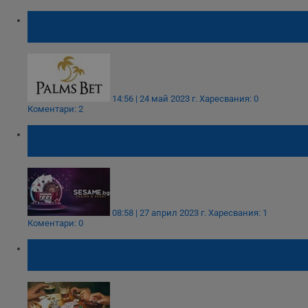
От наземни игрални зали до Palms Bet
online - кратка история
14:56 | 24 май 2023 г.
Харесвания: 0
Коментари: 2
Шоу програми в Sesame Online –
забавлението е гарантирано!
08:58 | 27 април 2023 г.
Харесвания: 1
Коментари: 0
Над 200 русенци са вписани в регистъра на
хазартно уязвимите лица