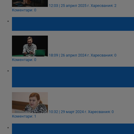
12:03 | 25 април 2025 г.
Харесвания: 2
Коментари: 0
Нови казино сайтове 2024 – да им се
доверим ли?
18:09 | 26 април 2024 г.
Харесвания: 0
Коментари: 0
Соня Момчилова: СЕМ не може да
контролира ефективно рекламата на
хазартни игри
10:32 | 29 март 2024 г.
Харесвания: 0
Коментари: 1
НАП: 36 000 души са се вписали в
регистъра на хазартно уязвимите лица