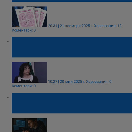
20:31 | 21 ноември 2025 г.
Харесвания: 12
Коментари: 0
Теменужка Петкова иска да се
криминализира подтикването на деца да
участват в онлайн залагания
10:27 | 28 юни 2025 г.
Харесвания: 0
Коментари: 0
Братя от Ветово са извършвали измами
чрез хакване на профили в социалните
мрежи