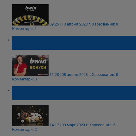
09:26 | 10 април 2023 г.
Харесвания: 0
Коментари: 1
Как да спечелим безплатни бонуси в Bwin
България?
11:23 | 08 април 2023 г.
Харесвания: 0
Коментари: 0
Белгия ще забрани рекламите за хазартни
игри от 1 юли
14:17 | 09 март 2023 г.
Харесвания: 5
Коментари: 2