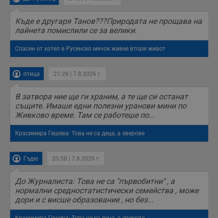
Къде е другаря Танов???Природата не прощава на
лайнета помислили се за велики.
Спасен от хотел в Русенско мечок живее втори живот
птица
21:28 | 7.8.2026 г.
В затвора ние ще ги храним, а те ще си останат
същите. Имаше едни полезни уранови мини по
Живково време. Там се работеше по...
Красимира Гешева: Това не са деца, а зверове
Гъдю
20:58 | 7.8.2026 г.
До Журналиста: Това не са "първобитни" , а
нормални средностатистически семейства , може
дори и с висше образование , но без...