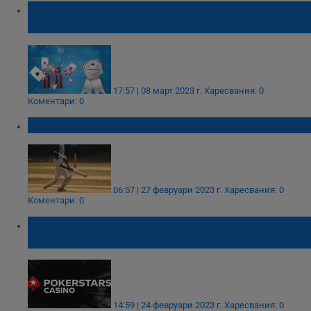
Silentbet: Препоръчваме само легални
онлайн казина за България
17:57 | 08 март 2023 г.
Харесвания: 0
Коментари: 0
Пет причини да залагаме на крикет
06:57 | 27 февруари 2023 г.
Харесвания: 0
Коментари: 0
С какво ще ни впечатли PokerStars
казино?
14:59 | 24 февруари 2023 г.
Харесвания: 0