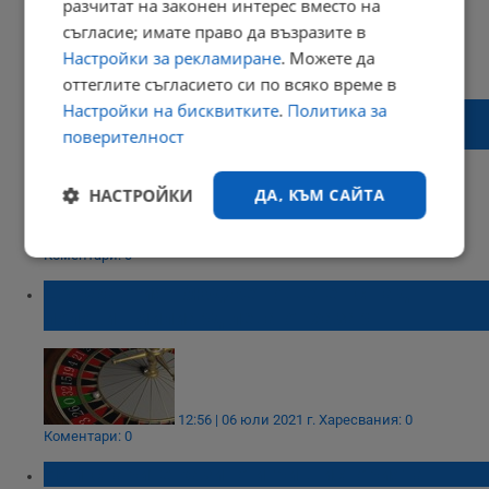
разчитат на законен интерес вместо на
съгласие; имате право да възразите в
Настройки за рекламиране
. Можете да
18:39 | 15 октомври 2022 г.
Харесвания: 0
Коментари: 0
оттеглите съгласието си по всяко време в
Какво стои зад Betway mobile вариантите
Настройки на бисквитките
.
Политика за
за крайния потребител?
поверителност
НАСТРОЙКИ
ДА, КЪМ САЙТА
17:17 | 06 април 2022 г.
Харесвания: 0
Коментари: 0
Строго
Ефективност
необходимо
Държавният бюджет ощетен с над
половин милиард лева от хазарт
Таргетиране
Функционалност
12:56 | 06 юли 2021 г.
Харесвания: 0
Коментари: 0
Некласифицирани
Най-старите казино игри в историята