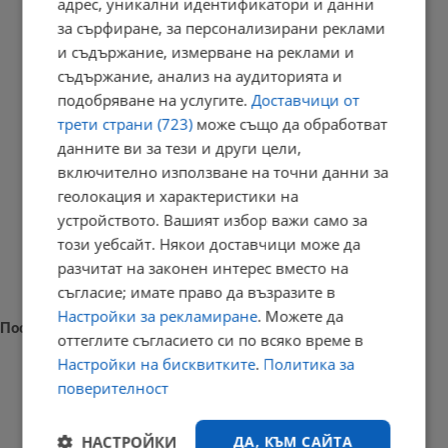
адрес, уникални идентификатори и данни
РЕКЛАМА
за сърфиране, за персонализирани реклами
и съдържание, измерване на реклами и
съдържание, анализ на аудиторията и
подобряване на услугите.
Доставчици от
трети страни (723)
може също да обработват
данните ви за тези и други цели,
включително използване на точни данни за
геолокация и характеристики на
устройството. Вашият избор важи само за
този уебсайт. Някои доставчици може да
разчитат на законен интерес вместо на
съгласие; имате право да възразите в
Настройки за рекламиране
. Можете да
Последни новини
оттеглите съгласието си по всяко време в
Настройки на бисквитките
.
Политика за
поверителност
Градушка и порой удариха Силистренско
НАСТРОЙКИ
ДА, КЪМ САЙТА