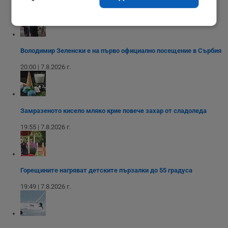
20:09 | 7.8.2026 г.
Строго
Ефективност
необходимо
Володимир Зеленски е на първо официално посещение в Сърбия
20:00 | 7.8.2026 г.
Таргетиране
Функционалност
Замразеното кисело мляко крие повече захар от сладоледа
Некласифицирани
19:55 | 7.8.2026 г.
Горещините нагряват детските пързалки до 55 градуса
Строго необходимо
Ефективност
19:49 | 7.8.2026 г.
Таргетиране
Функционалност
Некласифицирани