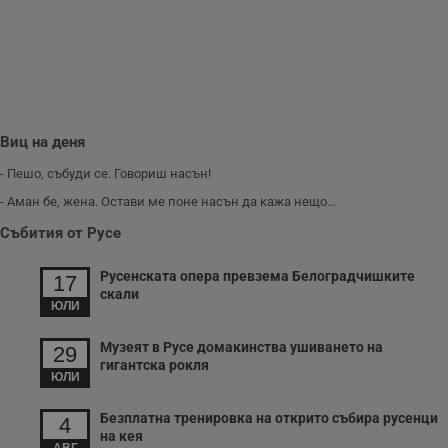
б
о
у
п
о
и
т
receive-cookie-deprecation
.hit.gemius.pl
1 година
Т
с
Виц на деня
с
н
- Пешо, събуди се. Говориш насън!
н
п
- Аман бе, жена. Остави ме поне насън да кажа нещо...
б
п
Събития от Русе
с
о
с
Русенската опера превзема Белоградчишките
17
а
р
скали
ЮЛИ
у
з
з
Музеят в Русе домакинства ушиването на
п
29
гигантска рокля
ЮЛИ
ASP.NET_SessionId
Сесия
Т
Microsoft
с
Corporation
D
www.dunavmost.com
Безплатна тренировка на открито събира русенци
п
4
и
на кея