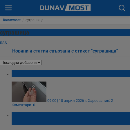
Dunavmost
/
суграшица
суграшица
RSS
Новини и статии свързани с етикет "суграшица"
Априлски сняг в Русе
09:00 | 10 април 2026 г.
Харесвания: 2
Коментари: 0
Мъгла и суграшица затрудняват трафика в
половин България