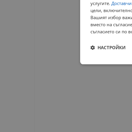
услугите.
Доставчиц
цели, включително
Вашият избор важи
вместо на съгласие
съгласието си по в
НАСТРОЙКИ
Строго
необходимо
Строго н
Строго необходимите б
на акаунта. Уебсайтът 