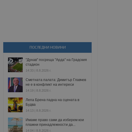
ПОСЛЕДНИ НОВИНИ
"Дунав" посреща "Арда" на Градския
стадион
14:33 | 8.8.2026 г.
Сметната палата: Димитър Главчев
не е в конфликт на интереси
14:19 | 8.8.2026 г.
Лепа Брена падна на сцената в
Будва
14:13 | 8.8.2026 г.
Имаме право сами да изберем кои
плажни принадлежности да...
14:04 | 8.8.2026 г.