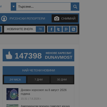
И
РУСЕНСКИ РЕПОРТЕРИ
СНИМАЙ
НОВИНИТЕ ВЧЕРА
78
147398
ФЕНОВЕ ХАРЕСВАТ
DUNAVMOST
НАЙ-ЧЕТЕНИ НОВИНИ
24 ЧАСА
7 ДНИ
30 ДНИ
Дневен хороскоп за 8 август 2026
година
15:31 | 7.8.2026 г.
Американски военен самолет кацна