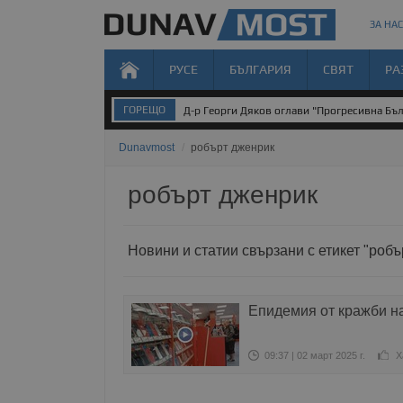
ЗА НАС
РУСЕ
БЪЛГАРИЯ
СВЯТ
РА
ГОРЕЩО
Д-р Георги Дяков оглави "Прогресивна Бъл
Dunavmost
/
робърт дженрик
робърт дженрик
Новини и статии свързани с етикет "роб
Епидемия от кражби н
09:37 | 02 март 2025 г.
Х