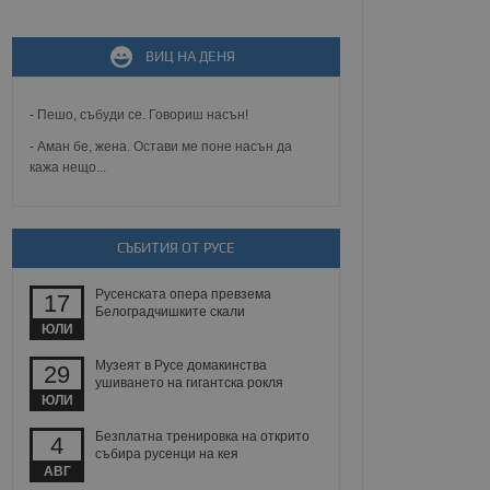
ВИЦ НА ДЕНЯ
не, зададена от уеб
 ASP.NET MVC
спре неразрешеното
т, известно като
- Пешо, събуди се. Говориш насън!
тове. Той не съдържа
щожава при затваряне
- Аман бе, жена. Остави ме поне насън да
кажа нещо...
ение на съгласието на
ст за тяхното
а данни за съгласието
ични политики и
СЪБИТИЯ ОТ РУСЕ
антира, че техните
 сесии.
Русенската опера превзема
аничаване между хората
17
а, за да се правят
Белоградчишките скали
хния уебсайт.
ЮЛИ
Музеят в Русе домакинства
29
сигнализира на
ушиването на гигантска рокля
 на бисквитките,
ЮЛИ
а съответствие и
ндарти и
Безплатна тренировка на открито
4
събира русенци на кея
ck и предоставя
АВГ
требител използва