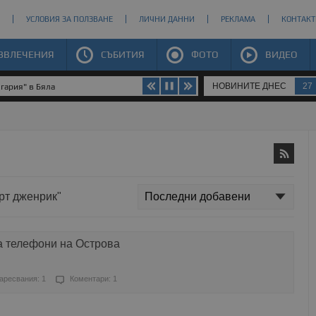
УСЛОВИЯ ЗА ПОЛЗВАНЕ
ЛИЧНИ ДАННИ
РЕКЛАМА
КОНТАКТ
ЗВЛЕЧЕНИЯ
СЪБИТИЯ
ФОТО
ВИДЕО
НОВИНИТЕ ДНЕС
27
гария" в Бяла
ърт дженрик"
а телефони на Острова
аресвания: 1
Коментари: 1