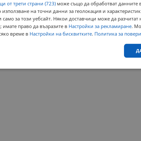
и от трети страни (723)
може също да обработват данните в
 използване на точни данни за геолокация и характеристик
 само за този уебсайт. Някои доставчици може да разчитат 
; имате право да възразите в
Настройки за рекламиране
. М
сяко време в
Настройки на бисквитките
.
Политика за повер
Д
Ефективност
Таргетиране
Функционалност
Н
еобходимо
Ефективност
Таргетиране
Функционалност
Неклас
исквитки позволяват основната функционалност на уебсайта, като потребителско
не може да се използва правилно без строго необходими бисквитки.