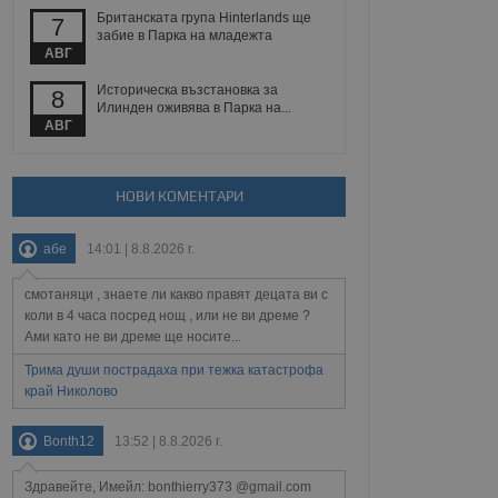
йният потребител може
Британската група Hinterlands ще
7
 уебсайт.
забие в Парка на младежта
АВГ
Историческа възстановка за
8
Описание
Илинден оживява в Парка на...
АВГ
ребителски
елското поведение и
раници на сайта. Тя
яване на сайта. Тя
не на прегледи на
формация, която е
взаимодействат с
НОВИ КОМЕНТАРИ
нкционалност в целия
прекарано на
редпочитанията на
 сайтове; тя може
абе
14:01 | 8.8.2026 г.
остта на социалните
тора на сайта.
използва новата или
елски взаимодействия
смотаняци , знаете ли какво правят децата ви с
нето и потребителския
коли в 4 часа посред нощ , или не ви дреме ?
Ами като не ви дреме ще носите...
рез събиране на данни
 помага за
Трима души пострадаха при тежка катастрофа
отребителите се
край Николово
тапите на тестване.
тистически данни,
Bonth12
13:52 | 8.8.2026 г.
 броя на посещенията,
 са били заредени.
елския опит.
Здравейте, Имейл: bonthierry373 @gmail.com