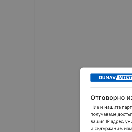
Отговорно и
Ние и нашите парт
получаваме достъп
вашия IP адрес, у
и съдържание, изм