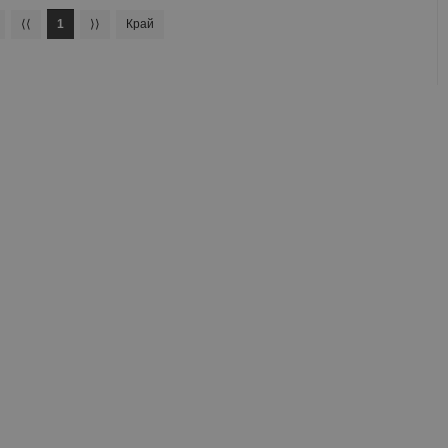
⟨⟨
1
⟩⟩
Край