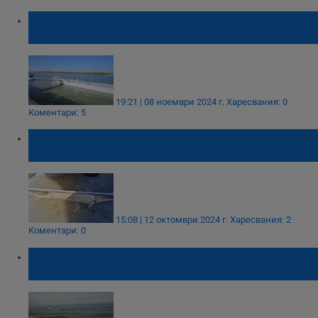
Рибар се обърна с лодката си край кея в
Русе
19:21 | 08 ноември 2024 г.
Харесвания: 0
Коментари: 5
Уникална находка в река Дунав: Рибари
уловиха чига албинос
15:08 | 12 октомври 2024 г.
Харесвания: 2
Коментари: 0
Рибари са против създаването на
резерват в Черно море