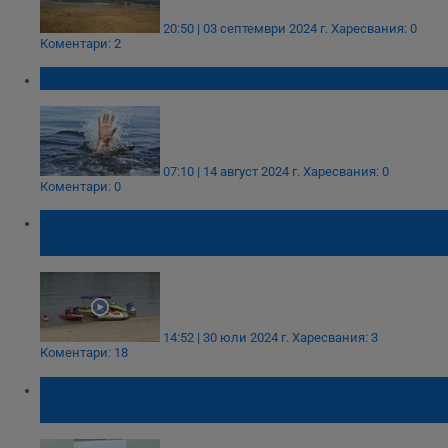
20:50 | 03 септември 2024 г.
Харесвания: 0
Коментари: 2
Рибар се удави в река Ропотамо
07:10 | 14 август 2024 г.
Харесвания: 0
Коментари: 0
Продължава спорът между рибарите и
любителите на джетове в село Сандрово
14:52 | 30 юли 2024 г.
Харесвания: 3
Коментари: 18
Мъж улови 50-килограмов сом на язовир
"Тича"