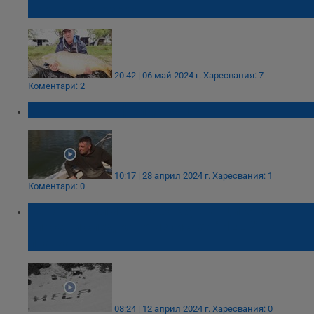
варненско езеро
20:42 | 06 май 2024 г.
Харесвания: 7
Коментари: 2
Сезонът на сафрида започна
10:17 | 28 април 2024 г.
Харесвания: 1
Коментари: 0
Като на филм: Корабокрушенци бяха
спасени след като изписаха "HELP" на
плажа
08:24 | 12 април 2024 г.
Харесвания: 0