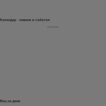
се оптимизира
представянето на
уебсайта и да
направят
рекламните
съобщения по-
Календар - новини и събития
важни за
потребителя.
РЕКЛАМА
Виц на деня