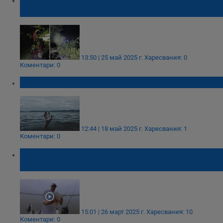
язовир "Чаира"
13:50 | 25 май 2025 г.
Харесвания: 0
Коментари: 0
Рибар се удави край Морска гара в Бургас
12:44 | 18 май 2025 г.
Харесвания: 1
Коментари: 0
Сезонът на шарана започна успешно край
Русе
15:01 | 26 март 2025 г.
Харесвания: 10
Коментари: 0