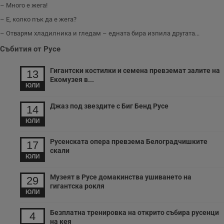
– Много е жега!
– Е, колко пък да е жега?
– Отварям хладилника и гледам – едната бира изпила другата...
Събития от Русе
Гигантски костилки и семена превземат залите на
13
Екомузея в...
ЮЛИ
Джаз под звездите с Биг Бенд Русе
14
ЮЛИ
Русенската опера превзема Белоградчишките
17
скали
ЮЛИ
Музеят в Русе домакинства ушиването на
29
гигантска рокля
ЮЛИ
Безплатна тренировка на открито събира русенци
4
на кея