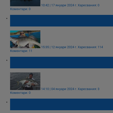
10:42 | 17 януари 2024 г.
Харесвания: 0
Коментари: 0
Гигантска бяла риба улови рибар в язовир
"Искър"
15:35 | 12 януари 2024 г.
Харесвания: 114
Коментари: 11
Часовник спаси моряк, бедствал 24 часа в
океан
14:10 | 04 януари 2024 г.
Харесвания: 3
Коментари: 0
Рибари спасиха костенурка от
застрашения вид