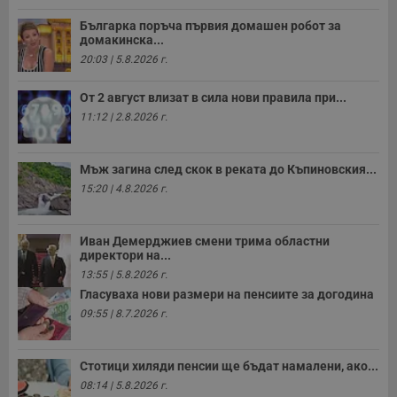
п
к
Българка поръча първия домашен робот за
ч
домакинска...
п
с
20:03 | 5.8.2026 г.
б
__cf_bm
29
Т
Cloudflare Inc.
От 2 август влизат в сила нови правила при...
минути
с
.twitter.com
59
р
11:12 | 2.8.2026 г.
секунди
м
б
о
у
Мъж загина след скок в реката до Къпиновския...
п
15:20 | 4.8.2026 г.
о
и
т
Иван Демерджиев смени трима областни
receive-cookie-deprecation
.hit.gemius.pl
1 година
Т
с
директори на...
с
13:55 | 5.8.2026 г.
н
н
Гласуваха нови размери на пенсиите за догодина
п
09:55 | 8.7.2026 г.
б
п
с
о
с
Стотици хиляди пенсии ще бъдат намалени, ако...
а
08:14 | 5.8.2026 г.
р