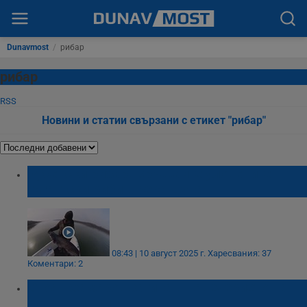
Dunavmost
/
рибар
рибар
RSS
Новини и статии свързани с етикет "рибар"
Русенски рибар: Връщайте уловените
гигантски риби в река Дунав
08:43 | 10 август 2025 г.
Харесвания: 37
Коментари: 2
Стоян Самаров загина в навечерието на
рождения си ден