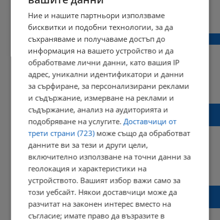
Ние и нашите партньори използваме
07:05 | 17 май 2023 г.
Харесвания: 1
Коментари: 0
бисквитки и подобни технологии, за да
Трагедия в морето край Китен
съхраняваме и получаваме достъп до
информация на вашето устройство и да
обработваме лични данни, като вашия IP
адрес, уникални идентификатори и данни
за сърфиране, за персонализирани реклами
15:35 | 08 май 2023 г.
Харесвания: 1
Коментари: 0
и съдържание, измерване на реклами и
Община Варна изхарчи 14 милиона лева за
съдържание, анализ на аудиторията и
негодно пристанище
подобряване на услугите.
Доставчици от
трети страни (723)
може също да обработват
данните ви за тези и други цели,
включително използване на точни данни за
19:33 | 10 април 2023 г.
Харесвания: 1
геолокация и характеристики на
Коментари: 0
устройството. Вашият избор важи само за
Второ тяло изплува в езерото Мандра
този уебсайт. Някои доставчици може да
край Бургас
разчитат на законен интерес вместо на
съгласие; имате право да възразите в