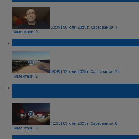
20:09 | 30 юли 2025 г.
Харесвания: 1
Коментари: 0
„Пустинята Дунав” опустя
08:49 | 12 юли 2025 г.
Харесвания: 25
Коментари: 2
Русенски рибар дърпа закъсал ТИР на
плаж в Гърция
12:55 | 03 юли 2025 г.
Харесвания: 0
Коментари: 0
Откриха тялото на издирван рибар в