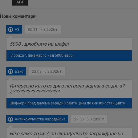
АВГ
Нови коментари
A3
00:11 | 7.8.2026 г.
5000 , джобните на шефа!
Глобиха "Линамар" с над 5000 евро
Бако
23:08 | 6.8.2026 г.
Интересно като се дига петрола веднага се дига?
¿???????????????????
Шофьори пред дилема заради новите цени по бензиностанциите
Антикомунистка чародейска
22:50 | 6.8.2026 г.
Не е само този! А за скандалното заграждане на