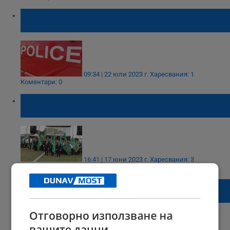
Труп на мъж изплува от река Тунджа в
Ямбол
09:34 | 22 юли 2023 г.
Харесвания: 1
Коментари: 0
Хиляди ловци и риболовци от цялата
страна се събраха на събор край Шумен
16:41 | 17 юни 2023 г.
Харесвания: 3
Коментари: 0
Китайски риболовен кораб се преобърна в
Индийския океан
Отговорно използване на
вашите данни