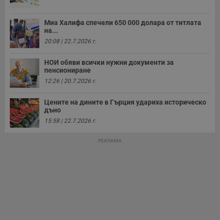
у
з
з
Миа Халифа спечели 650 000 долара от титлата
п
на...
ASP.NET_SessionId
Сесия
Т
Microsoft
20:08 | 22.7.2026 г.
с
Corporation
D
www.dunavmost.com
п
НОИ обяви всички нужни документи за
и
пенсиониране
т
к
12:26 | 20.7.2026 г.
п
и
у
Цените на дините в Гърция удариха историческо
р
дъно
к
п
15:58 | 22.7.2026 г.
д
д
п
РЕКЛАМА
у
Доставчик
/
Валиден
Валиден
Име
Име
Доставчик
/
Домейн
Описание
Описание
Домейн
Доставчик
/
до
Валиден
до
Име
Описание
Домейн
до
_sharedID
__Secure-
.dunavmost.com
.youtube.com
11
Тази бисквитка се
5 месеца