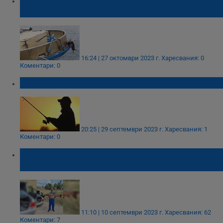
Три български риболовни кораба все още
са задържани в Румъния
16:24 | 27 октомври 2023 г.
Харесвания: 0
Коментари: 0
Токов удар покоси рибар в Нови пазар
20:25 | 29 септември 2023 г.
Харесвания: 1
Коментари: 0
Рибар улови 20-килограмов амур в
езерото край село Казичене
11:10 | 10 септември 2023 г.
Харесвания: 62
Коментари: 7