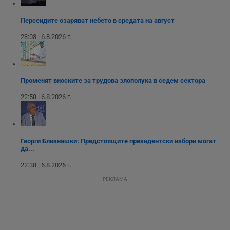
месеца 4
използва за
седмици
проследяване на
потребителски
Персеидите озаряват небето в средата на август
взаимодействия и
ангажираност на
23:03 | 6.8.2026 г.
уебсайта за
подобряване на
обслужването и
потребителския
опит.
Променят вноските за трудова злополука в седем сектора
Gtest
1
Тази бисквитка се
Gemius
седмица
използва за A/B
.hit.gemius.pl
22:58 | 6.8.2026 г.
тестване на
уебсайта чрез
събиране на
данни за
поведението и
взаимодействието
Георги Близнашки: Предстоящите президентски избори могат
на посетителите.
да...
Той помага за
подобряване на
потребителския
22:38 | 6.8.2026 г.
опит, като
разбира как
РЕКЛАМА
потребителите се
ангажират с
различни
елементи на
уебсайта по
време на етапите
на тестване.