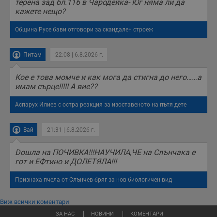
терена зад бл.116 в Чародейка- Юг няма ли да
кажете нещо?
Община Русе бави отговори за скандален строеж
Питам
22:08 | 6.8.2026 г.
Кое е това момче и как мога да стигна до него……а
имам сърце!!!!! А вие??
Аспарух Илиев с остра реакция за изоставеното на пътя дете
Вай
21:31 | 6.8.2026 г.
Doшла на ПОЧИВКА!!!НАУЧИЛА,ЧЕ на Слънчака е
гот и ЕФтино и ДОЛЕТЯЛА!!!
Признаха пчела от Слънчев бряг за нов биологичен вид
Виж всички коментари
ЗА НАС
НОВИНИ
КОМЕНТАРИ