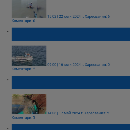
15:02 | 22 юли 2024 г.
Харесвания: 6
Коментари: 0
Рекордните горещини оставиха рибарите
без улов по Черноморието
09:00 | 16 юли 2024 г.
Харесвания: 0
Коментари: 2
Спипаха бракониер в река Дунав край
остров Люляка
14:36 | 17 май 2024 г.
Харесвания: 2
Коментари: 3
Рибари уловиха гигантски шаран във