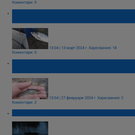
Коментари: 0
Рибар отнесе акт за "търмъчене" в река
Дунав край Мартен
13:04 | 13 март 2024 г.
Харесвания: 18
Коментари: 0
Зарибиха река Арда с 3000 балкански
пъстърви
13:04 | 27 февруари 2024 г.
Харесвания: 2
Коментари: 2
Рибар „улови“ човешки крак от река Дунав