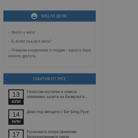
ВИЦ НА ДЕНЯ
не, зададена от уеб
 ASP.NET MVC
спре неразрешеното
т, известно като
– Много е жега!
тове. Той не съдържа
щожава при затваряне
– Е, колко пък да е жега?
– Отварям хладилника и гледам – едната бира
ение на съгласието на
изпила другата...
ст за тяхното
а данни за съгласието
ични политики и
антира, че техните
 сесии.
СЪБИТИЯ ОТ РУСЕ
аничаване между хората
а, за да се правят
Гигантски костилки и семена
хния уебсайт.
13
превземат залите на Екомузея в...
ЮЛИ
сигнализира на
 на бисквитките,
Джаз под звездите с Биг Бенд Русе
14
а съответствие и
ндарти и
ЮЛИ
ck и предоставя
Русенската опера превзема
17
требител използва
Белоградчишките скали