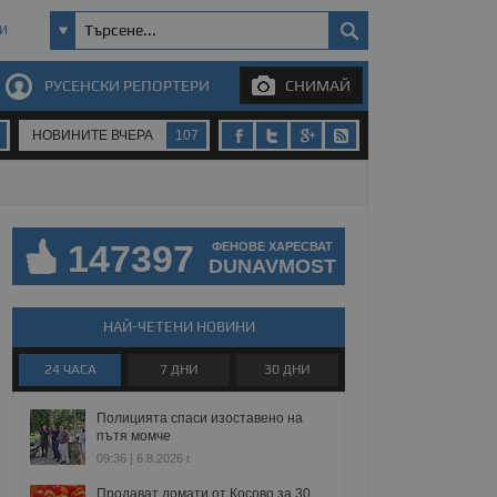
И
РУСЕНСКИ РЕПОРТЕРИ
СНИМАЙ
НОВИНИТЕ ВЧЕРА
107
147397
ФЕНОВЕ ХАРЕСВАТ
DUNAVMOST
НАЙ-ЧЕТЕНИ НОВИНИ
24 ЧАСА
7 ДНИ
30 ДНИ
Полицията спаси изоставено на
пътя момче
09:36 | 6.8.2026 г.
Продават домати от Косово за 30