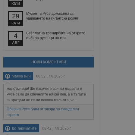
йният потребител може
ЮЛИ
 уебсайт.
Музеят в Русе домакинства
29
ушиването на гигантска рокля
ЮЛИ
Описание
Безплатна тренировка на открито
4
събира русенци на кея
ребителски
елското поведение и
АВГ
раници на сайта. Тя
яване на сайта. Тя
не на прегледи на
формация, която е
взаимодействат с
нкционалност в целия
прекарано на
редпочитанията на
НОВИ КОМЕНТАРИ
 сайтове; тя може
остта на социалните
тора на сайта.
използва новата или
Мамка ви и
08:52 | 7.8.2026 г.
елски взаимодействия
нето и потребителския
малоумници! Ще изсечете всички дървета в
рез събиране на данни
Русе само да спечелите някой лев, а в тъпите
 помага за
ви кратуни не се ли повява мисълта, че...
отребителите се
тапите на тестване.
Община Русе бави отговори за скандален
строеж
тистически данни,
 броя на посещенията,
 са били заредени.
елския опит.
До Тарикатите
08:42 | 7.8.2026 г.