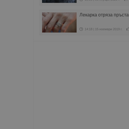
Име
Лекарка отряза пръста
__RequestVerificationT
14:18 | 15 ноември 2019 г.
VISITOR_PRIVACY_MET
__cf_bm
receive-cookie-depreca
ASP.NET_SessionId