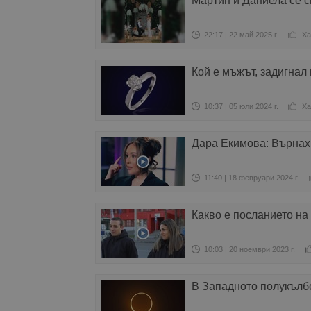
Мартин и Даниела се с
22:17 | 22 май 2025 г.
Ха
Кой е мъжът, задигнал
10:37 | 05 юли 2024 г.
Ха
Дара Екимова: Върнах
11:40 | 18 февруари 2024 г.
Какво е посланието на
10:03 | 20 ноември 2023 г.
В Западното полукълб