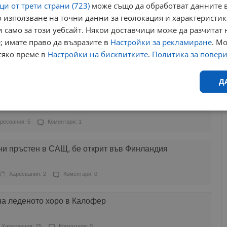
и от трети страни (723)
може също да обработват данните в
 използване на точни данни за геолокация и характеристик
Харесвания: 0
Коментари: 0
 само за този уебсайт. Някои доставчици може да разчитат 
; имате право да възразите в
Настройки за рекламиране
. М
чево затъмнение зарадва хиляди любители на
сяко време в
Настройки на бисквитките
.
Политика за повер
ресвания: 1
Коментари: 0
Д
тен пръстен на 97 години
Ефективност
Таргетиране
Функционалност
Н
ресвания: 5
Коментари: 1
ни пръстен в САЩ, бе открит във Финландия
Харесвания: 2
Коментари: 0
еобходимо
Ефективност
Таргетиране
Функционалност
Неклас
на леденото хоро в Калофер
исквитки позволяват основната функционалност на уебсайта, като потребителско
не може да се използва правилно без строго необходими бисквитки.
Харесвания: 25
Коментари: 0