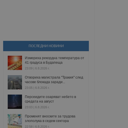
ПОСЛЕДНИ НОВИНИ
Измериха рекордна температура от
41 градуса в Будапеща
23:09 | 6.8.2026 г.
Отвориха магистрала "Тракия" след
часове блокада заради...
23:05 | 6.8.2026 г.
Персеидите озаряват небето в
средата на август
23:03 | 6.8.2026 г.
Променят вноските за трудова
злополука в седем сектора
22:58 | 6.8.2026 г.