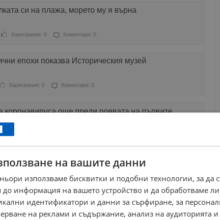
ката си на плажа, морето му я върна
Харесвания: 0
Коментари: 0
ични епохи показва Историческия музей
Харесвания: 0
Коментари: 0
а коронавируса още преди появата на първите
Харесвания: 0
Коментари: 0
зползване на вашите данни
евен е с неизмерима цена
ньори използваме бисквитки и подобни технологии, за да 
Харесвания: 2
Коментари: 0
 до информация на вашето устройство и да обработваме ли
никални идентификатори и данни за сърфиране, за персона
 корема, защото отказала да се сдобрят след
ерване на реклами и съдържание, анализ на аудиторията и