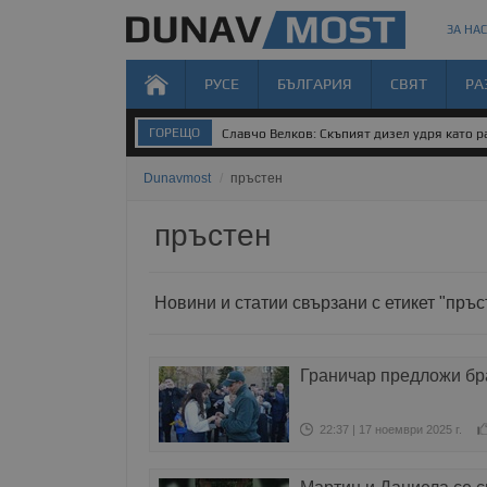
ЗА НАС
РУСЕ
БЪЛГАРИЯ
СВЯТ
РА
ГОРЕЩО
Славчо Велков: Скъпият дизел удря като ра
Dunavmost
/
пръстен
пръстен
Новини и статии свързани с етикет "пръс
Граничар предложи бра
22:37 | 17 ноември 2025 г.