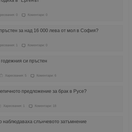
годиха в "Ергенът"
ресвания: 0
Коментари: 0
 пръстен за над 16 000 лева от мол в София?
ресвания: 1
Коментари: 0
 годежния си пръстен
Харесвания: 5
Коментари: 6
 епичното предложение за брак в Русе?
Харесвания: 1
Коментари: 18
о наблюдаваха слънчевото затъмнение