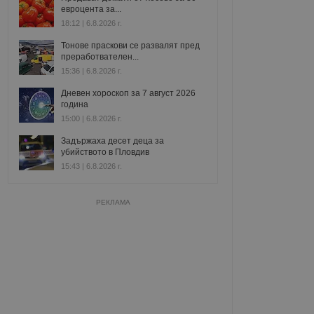
евроцента за...
18:12 | 6.8.2026 г.
Тонове праскови се развалят пред
преработвателен...
15:36 | 6.8.2026 г.
Дневен хороскоп за 7 август 2026
година
15:00 | 6.8.2026 г.
Задържаха десет деца за
убийството в Пловдив
15:43 | 6.8.2026 г.
РЕКЛАМА