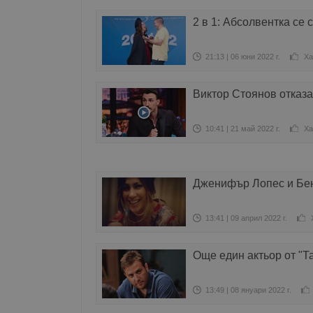
2 в 1: Абсолвентка се 
21:13 | 06 юни 2022 г.
Ха
Виктор Стоянов отказа
10:41 | 21 май 2022 г.
Ха
Дженифър Лопес и Бен
13:41 | 09 април 2022 г.
Още един актьор от "Та
13:49 | 08 януари 2022 г.