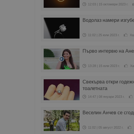
12:03 | 15 октомври 2023 г.
Водолаз намери изгубе
11:02 | 25 юли 2023 г.
Ха
Първо интервю на Ане
13:28 | 15 юли 2023 г.
Ха
Свекърва откри годежн
тоалетната
14:47 | 08 януари 2023 г.
Веселин Анчев се сгод
11:02 | 05 август 2022 г.