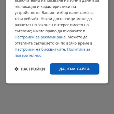
включително използване на точни данни за
геолокация и характеристики на
Властите се борят с екологична криза в резерват "Сребърна"
устройството. Вашият избор важи само за
11:21 | 10.8.2026 г.
този уебсайт. Някои доставчици може да
разчитат на законен интерес вместо на
РЕКЛАМА
съгласие; имате право да възразите в
Настройки за рекламиране
. Можете да
оттеглите съгласието си по всяко време в
Настройки на бисквитките
.
Политика за
поверителност
НАСТРОЙКИ
ДА, КЪМ САЙТА
Строго
Ефективност
необходимо
Таргетиране
Функционалност