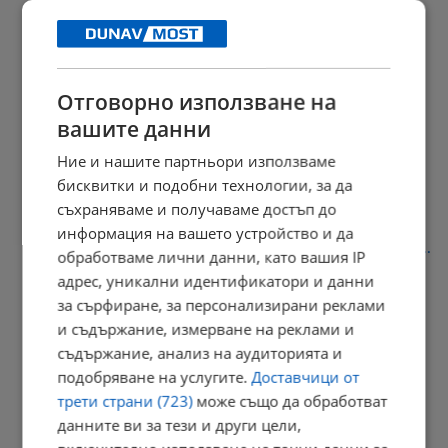
Взривове разтърсиха военния завод в село Белица
11:49 | 10.8.2026 г.
Отговорно използване на
вашите данни
Авария на топлопровод спря топлата вода в центъра на Русе
Ние и нашите партньори използваме
11:39 | 10.8.2026 г.
бисквитки и подобни технологии, за да
съхраняваме и получаваме достъп до
информация на вашето устройство и да
Иван Анчев: България не е подготвена за новите заплахи пред...
обработваме лични данни, като вашия IP
адрес, уникални идентификатори и данни
11:31 | 10.8.2026 г.
за сърфиране, за персонализирани реклами
и съдържание, измерване на реклами и
съдържание, анализ на аудиторията и
Започва ново пръскане срещу комари в община Русе
подобряване на услугите.
Доставчици от
11:28 | 10.8.2026 г.
трети страни (723)
може също да обработват
данните ви за тези и други цели,