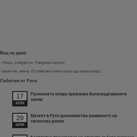
ф
www.dunavmost.com
з
п
и
п
A
т
е
д
н
п
с
Виц на деня
у
и
ф
- Пешо, събуди се. Говориш насън!
н
м
- Аман бе, жена. Остави ме поне насън да кажа нещо...
Т
и
Събития от Русе
п
у
з
Русенската опера превзема Белоградчишките
17
б
скали
ЮЛИ
VISITOR_PRIVACY_METADATA
5 месеца
Т
YouTube
4
с
.youtube.com
седмици
с
Музеят в Русе домакинства ушиването на
29
с
гигантска рокля
п
ЮЛИ
и
п
т