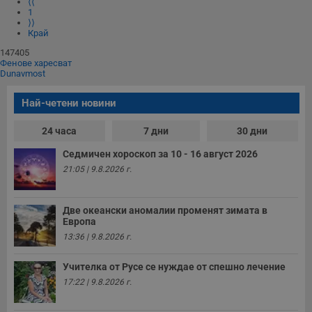
⟨⟨
1
⟩⟩
Край
147405
Фенове харесват
Dunavmost
Най-четени новини
24 часа
7 дни
30 дни
Седмичен хороскоп за 10 - 16 август 2026
21:05 | 9.8.2026 г.
Две океански аномалии променят зимата в
Европа
13:36 | 9.8.2026 г.
Учителка от Русе се нуждае от спешно лечение
17:22 | 9.8.2026 г.