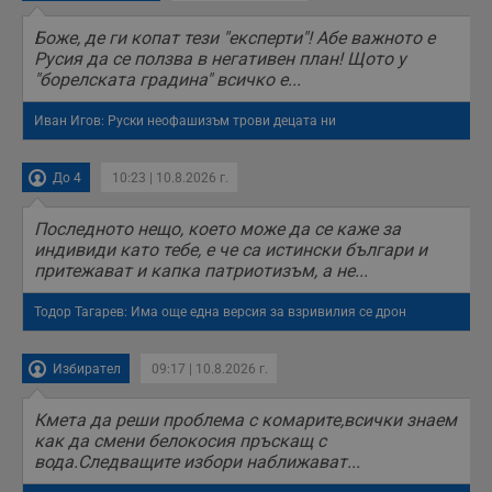
н
п
Боже, де ги копат тези "експерти"! Абе важното е
б
Русия да се ползва в негативен план! Щото у
п
с
"борелската градина" всичко е...
о
с
а
Иван Игов: Руски неофашизъм трови децата ни
р
у
з
До 4
10:23 | 10.8.2026 г.
з
п
Последното нещо, което може да се каже за
ASP.NET_SessionId
Сесия
Т
Microsoft
с
Corporation
индивиди като тебе, е че са истински българи и
D
www.dunavmost.com
притежават и капка патриотизъм, а не...
п
и
т
Тодор Тагарев: Има още една версия за взривилия се дрон
к
п
и
у
Избирател
09:17 | 10.8.2026 г.
р
к
п
Кмета да реши проблема с комарите,всички знаем
д
как да смени белокосия пръскащ с
д
п
вода.Следващите избори наближават...
у