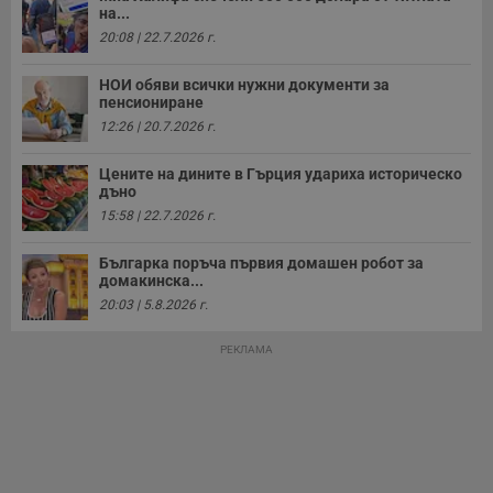
а
на...
р
у
20:08 | 22.7.2026 г.
з
з
п
НОИ обяви всички нужни документи за
пенсиониране
ASP.NET_SessionId
Сесия
Т
Microsoft
с
12:26 | 20.7.2026 г.
Corporation
D
www.dunavmost.com
п
и
Цените на дините в Гърция удариха историческо
т
дъно
к
15:58 | 22.7.2026 г.
п
и
у
Българка поръча първия домашен робот за
р
к
домакинска...
п
20:03 | 5.8.2026 г.
д
д
п
РЕКЛАМА
у
Доставчик
/
Валиден
Валиден
Име
Име
Доставчик
/
Домейн
Описание
Описание
Домейн
Доставчик
/
до
Валиден
до
Име
Описание
Домейн
до