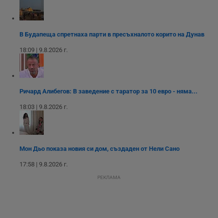
Youtube.
_sharedID_cst
.dunavmost.com
11
Тази бисквитка се
месеца 4
използва за
седмици
проследяване на
потребителски
В Будапеща спретнаха парти в пресъхналото корито на Дунав
взаимодействия и
ангажираност на
уебсайта за
18:09 | 9.8.2026 г.
подобряване на
обслужването и
потребителския
опит.
Gtest
1
Тази бисквитка се
Gemius
Ричард Алибегов: В заведение с таратор за 10 евро - няма...
седмица
използва за A/B
.hit.gemius.pl
тестване на
18:03 | 9.8.2026 г.
уебсайта чрез
събиране на
данни за
поведението и
взаимодействието
на посетителите.
Мон Дьо показа новия си дом, създаден от Нели Сано
Той помага за
подобряване на
17:58 | 9.8.2026 г.
потребителския
опит, като
РЕКЛАМА
разбира как
потребителите се
ангажират с
различни
елементи на
уебсайта по