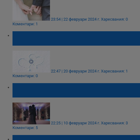
23:54 | 22 февруари 2024 г.
Харесвания: 0
Коментари: 1
Млекопроизводители се венчаха върху
ледник в Исландия
22:47 | 20 февруари 2024 г.
Харесвания: 1
Коментари: 0
Няма мераклии да се венчаят на Свети
Валентин в Русе
22:25 | 10 февруари 2024 г.
Харесвания: 3
Коментари: 5
Пет са най-добрите дати за брак през 2024