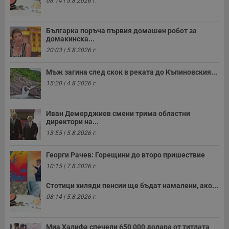
08:14 | 5.8.2026 г.
н
п
к
ч
Българка поръча първия домашен робот за
п
домакинска...
с
б
20:03 | 5.8.2026 г.
__cf_bm
29
Т
Cloudflare Inc.
минути
с
Мъж загина след скок в реката до Къпиновския...
.twitter.com
59
р
15:20 | 4.8.2026 г.
секунди
м
б
о
у
Иван Демерджиев смени трима областни
п
директори на...
о
и
13:55 | 5.8.2026 г.
т
receive-cookie-deprecation
.hit.gemius.pl
1 година
Т
Георги Рачев: Горещини до второ пришествие
с
с
10:15 | 7.8.2026 г.
н
н
Стотици хиляди пенсии ще бъдат намалени, ако...
п
б
08:14 | 5.8.2026 г.
п
с
о
с
Миа Халифа спечели 650 000 долара от титлата