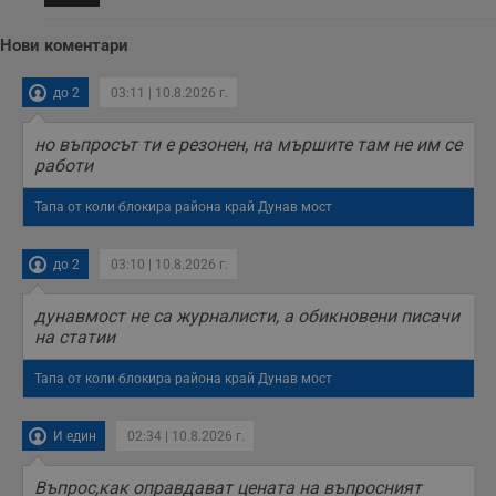
Нови коментари
до 2
03:11 | 10.8.2026 г.
но въпросът ти е резонен, на мършите там не им се
работи
Тапа от коли блокира района край Дунав мост
до 2
03:10 | 10.8.2026 г.
дунавмост не са журналисти, а обикновени писачи
на статии
Тапа от коли блокира района край Дунав мост
И един
02:34 | 10.8.2026 г.
Въпрос,как оправдават цената на въпросният