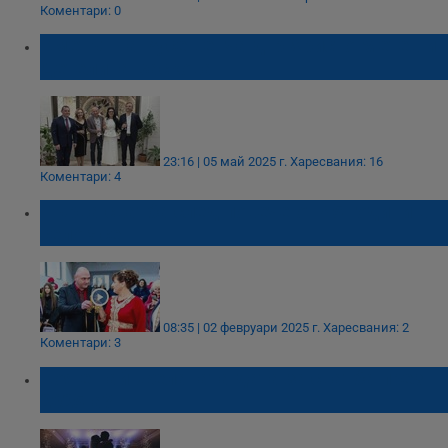
Коментари: 0
Кметът на Русе венча д-р Христо Метев и
Детелина Васкова
23:16 | 05 май 2025 г.
Харесвания: 16
Коментари: 4
Първа сватба след повече от 45 години в
село Ясен
08:35 | 02 февруари 2025 г.
Харесвания: 2
Коментари: 3
Коя е най-желаната дата за сватба през
2025-а?