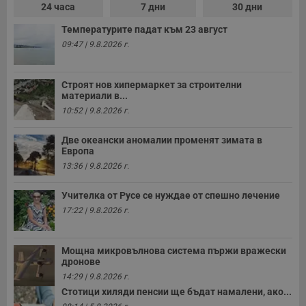
24 часа
7 дни
30 дни
д
н
п
Температурите падат към 23 август
с
09:47 | 9.8.2026 г.
у
и
ф
н
Строят нов хипермаркет за строителни
м
Т
материали в...
и
10:52 | 9.8.2026 г.
п
у
з
Две океански аномалии променят зимата в
б
Европа
VISITOR_PRIVACY_METADATA
5 месеца
Т
YouTube
13:36 | 9.8.2026 г.
4
с
.youtube.com
седмици
с
с
Учителка от Русе се нуждае от спешно лечение
п
и
17:22 | 9.8.2026 г.
п
т
в
с
Мощна микровълнова система пържи вражески
з
дронове
с
п
14:29 | 9.8.2026 г.
о
Стотици хиляди пенсии ще бъдат намалени, ако...
р
п