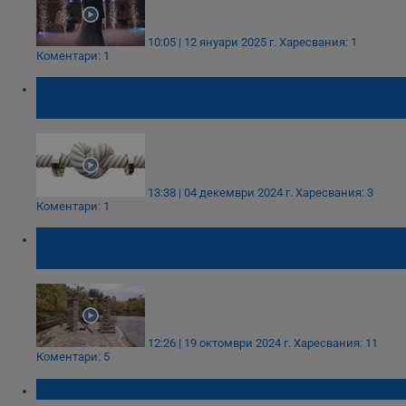
10:05 | 12 януари 2025 г.
Харесвания: 1
Коментари: 1
Всеки четвърти брак у нас завършва с
развод
13:38 | 04 декември 2024 г.
Харесвания: 3
Коментари: 1
Община Русе възстановява уникално
място за сватбени ритуали
12:26 | 19 октомври 2024 г.
Харесвания: 11
Коментари: 5
Мотористи "откраднаха" булка в Русе