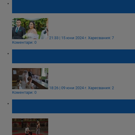
Младоженци от Добрич посветиха
сватбата си на благотворителна кауза
21:33 | 15 юни 2024 г.
Харесвания: 7
Коментари: 0
Младоженци гласуваха преди сватбата в
Горна Оряховица
18:26 | 09 юни 2024 г.
Харесвания: 2
Коментари: 0
Шеф Ангелов организира троен годеж в
Hell’s Kitchen 6