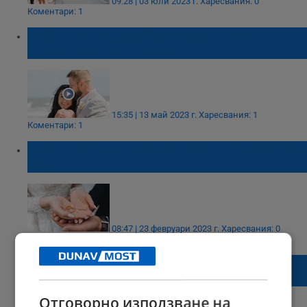
09:28 | 03 юли 2023 г.
Харесвания: 0
Коментари: 1
Шофьорката, погубила булка: Не съм
направила нищо нередно!
15:35 | 13 май 2023 г.
Харесвания: 1
Коментари: 1
Силен интерес към женитба на 23.03.2023
година
08:47 | 23 февруари 2023 г.
Харесвания: 0
Коментари: 0
Младоженци от Русе дариха парите от
сватбата си на приют за животни
Отговорно използване на