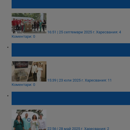
Русе
16:51 | 25 септември 2025 г.
Харесвания: 4
Коментари: 0
Велизар Чернокожев превърна сватбата
си в благотворителна кауза
15:39 | 23 юли 2025 г.
Харесвания: 11
Коментари: 0
Русенец откри сватбения сезон на остров
Света Анастасия
22:56 | 28 май 2025 г.
Харесвания: 2