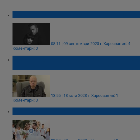
Алек Алексиев и Яна Титова се ожениха
08:11 | 09 септември 2023 г.
Харесвания: 4
Коментари: 0
Слави Трифонов: Няма да престана да се
изненадвам на двойния стандарт
13:55 | 13 юли 2023 г.
Харесвания: 1
Коментари: 0
Видеооператор "ужили" младоженци