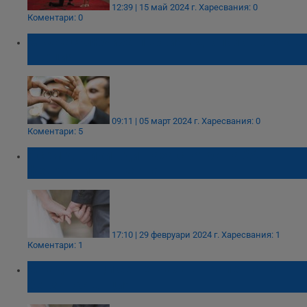
12:39 | 15 май 2024 г.
Харесвания: 0
Коментари: 0
Мъже сключиха първия еднополов брак в
Гърция
09:11 | 05 март 2024 г.
Харесвания: 0
Коментари: 5
Осем двойки вдигнаха сватби на 29
февруари във Варна
17:10 | 29 февруари 2024 г.
Харесвания: 1
Коментари: 1
Младоженци се венчаха в тоалетна на
бензиностанция