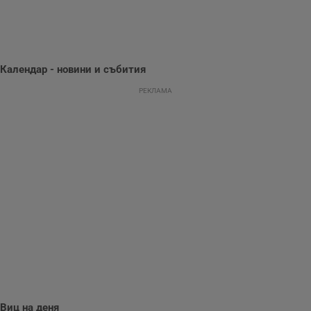
Тази информация
се използва, за да
се оптимизира
представянето на
уебсайта и да
направят
рекламните
Календар - новини и събития
съобщения по-
важни за
потребителя.
РЕКЛАМА
Виц на деня