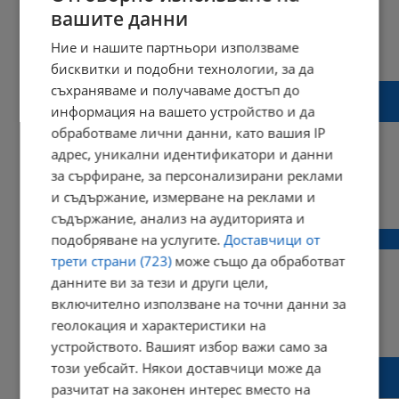
вашите данни
Ние и нашите партньори използваме
11:52 | 02 ноември 2022 г.
Харесвания: 7
Коментари: 4
бисквитки и подобни технологии, за да
Младоженци спасиха 20 бебета от горяща
съхраняваме и получаваме достъп до
сграда в Испания
информация на вашето устройство и да
обработваме лични данни, като вашия IP
адрес, уникални идентификатори и данни
за сърфиране, за персонализирани реклами
12:58 | 14 октомври 2022 г.
Харесвания: 2
и съдържание, измерване на реклами и
Коментари: 0
съдържание, анализ на аудиторията и
Булка и младоженец гласуваха във Варна
подобряване на услугите.
Доставчици от
трети страни (723)
може също да обработват
данните ви за тези и други цели,
включително използване на точни данни за
18:56 | 02 октомври 2022 г.
Харесвания: 1
геолокация и характеристики на
Коментари: 0
устройството. Вашият избор важи само за
Българско хоро и сватба до една от
този уебсайт. Някои доставчици може да
избирателните секции в Лондон
разчитат на законен интерес вместо на