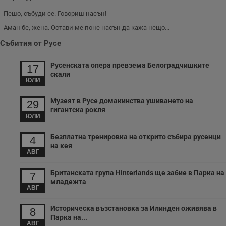
- Пешо, събуди се. Говориш насън!
- Аман бе, жена. Остави ме поне насън да кажа нещо...
Събития от Русе
Русенската опера превзема Белоградчишките
17
скали
ЮЛИ
Музеят в Русе домакинства ушиването на
29
гигантска рокля
ЮЛИ
Безплатна тренировка на открито събира русенци
4
на кея
АВГ
Британската група Hinterlands ще забие в Парка на
7
младежта
АВГ
Историческа възстановка за Илинден оживява в
8
Парка на...
АВГ