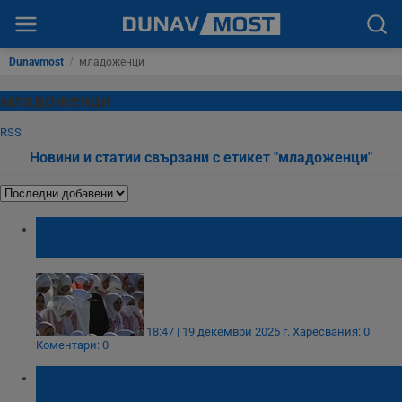
Dunavmost
/
младоженци
младоженци
RSS
Новини и статии свързани с етикет "младоженци"
Турция финансира масова сватба на 200
двойки сред руините в Газа
18:47 | 19 декември 2025 г.
Харесвания: 0
Коментари: 0
Вместо сватбени букети – нови
хладилници за родилното отделение в