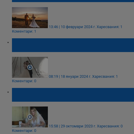
13:46 | 10 февруари 2024 г.
Харесвания: 1
Коментари: 1
Сватби в Лапландия - новият хит сред
младоженците
08:19 | 18 януари 2024 г.
Харесвания: 1
Коментари: 0
Младоженци гласуваха навръх сватбата
си
15:58 | 29 октомври 2023 г.
Харесвания: 0
Коментари: 0