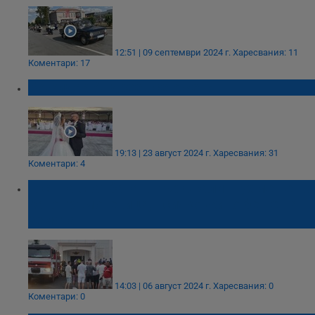
12:51 | 09 септември 2024 г.
Харесвания: 11
Коментари: 17
Божидар Андреев се ожени
19:13 | 23 август 2024 г.
Харесвания: 31
Коментари: 4
Гост на сватбата в Кърджали: Чухме нещо
като гръмотевица, всичко живо беше на
земята
14:03 | 06 август 2024 г.
Харесвания: 0
Коментари: 0