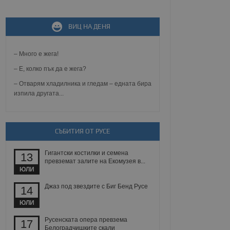
ВИЦ НА ДЕНЯ
не, зададена от уеб
 ASP.NET MVC
спре неразрешеното
т, известно като
– Много е жега!
тове. Той не съдържа
щожава при затваряне
– Е, колко пък да е жега?
– Отварям хладилника и гледам – едната бира
ение на съгласието на
изпила другата...
ст за тяхното
а данни за съгласието
ични политики и
антира, че техните
 сесии.
СЪБИТИЯ ОТ РУСЕ
аничаване между хората
а, за да се правят
Гигантски костилки и семена
хния уебсайт.
13
превземат залите на Екомузея в...
ЮЛИ
сигнализира на
 на бисквитките,
Джаз под звездите с Биг Бенд Русе
14
а съответствие и
ндарти и
ЮЛИ
ck и предоставя
Русенската опера превзема
17
требител използва
Белоградчишките скали