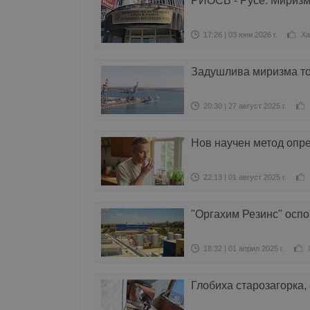
РИОСВ - Русе: Миризм
17:26 | 03 юни 2026 г.
Ха
Задушлива миризма то
20:30 | 27 август 2025 г.
Нов научен метод опре
22:13 | 01 август 2025 г.
"Оргахим Резинс" оспо
18:32 | 01 април 2025 г.
Глобиха старозагорка,