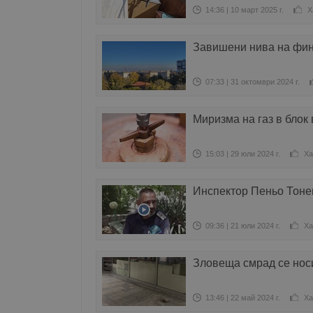
14:36 | 10 март 2025 г.
Х
Завишени нива на фин
07:33 | 31 октомври 2024 г.
Миризма на газ в блок
15:03 | 29 юли 2024 г.
Ха
Инспектор Пеньо Тонев
09:36 | 21 юли 2024 г.
Ха
Зловеща смрад се носи
13:46 | 22 май 2024 г.
Ха