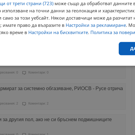
и от трети страни (723)
може също да обработват данните в
 използване на точни данни за геолокация и характеристик
Харесвания: 0
Коментари: 3
 само за този уебсайт. Някои доставчици може да разчитат 
; имате право да възразите в
Настройки за рекламиране
. М
във Велико Търново
сяко време в
Настройки на бисквитките
.
Политика за повер
ресвания: 1
Коментари: 0
Д
емахва лошия дъх
Ефективност
Таргетиране
Функционалност
Н
ресвания: 0
Коментари: 0
рмират за системно обгазяване, РИОСВ - Русе отрича
ресвания: 2
Коментари: 2
еобходимо
Ефективност
Таргетиране
Функционалност
Неклас
 за другия пол, ако не си бръснем подмишниците
исквитки позволяват основната функционалност на уебсайта, като потребителско
не може да се използва правилно без строго необходими бисквитки.
ресвания: 0
Коментари: 1