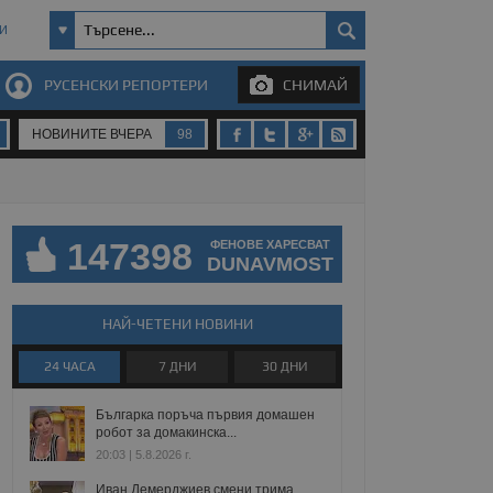
И
РУСЕНСКИ РЕПОРТЕРИ
СНИМАЙ
НОВИНИТЕ ВЧЕРА
98
147398
ФЕНОВЕ ХАРЕСВАТ
DUNAVMOST
НАЙ-ЧЕТЕНИ НОВИНИ
24 ЧАСА
7 ДНИ
30 ДНИ
Българка поръча първия домашен
робот за домакинска...
20:03 | 5.8.2026 г.
Иван Демерджиев смени трима