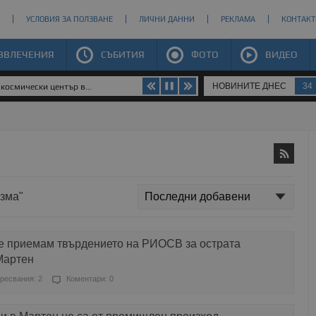
УСЛОВИЯ ЗА ПОЛЗВАНЕ
ЛИЧНИ ДАННИ
РЕКЛАМА
КОНТАКТ
ЗВЛЕЧЕНИЯ
СЪБИТИЯ
ФОТО
ВИДЕО
НОВИНИТЕ ДНЕС
34
космически център в...
изма"
е приемам твърдението на РИОСВ за острата
Мартен
ресвания: 2
Коментари: 0