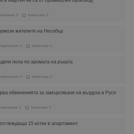
и в Мартен не са от промишлен произход
ресвания: 0
Коментари: 0
рмози жителите на Несебър
Харесвания: 0
Коментари: 0
деля пола по аромата на ръката
Харесвания: 0
Коментари: 0
рва обвиненията за замърсяване на въздуха в Русе
Харесвания: 0
Коментари: 0
 отглеждаща 15 котки в апартамент