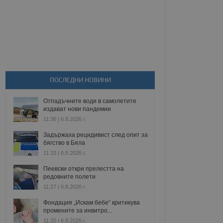
ПОСЛЕДНИ НОВИНИ
Отпадъчните води в самолетите
издават нови пандемии
11:36 | 6.8.2026 г.
Задържаха рецидивист след опит за
бягство в Бяла
11:33 | 6.8.2026 г.
Пеевски откри прелестта на
редовните полети
11:27 | 6.8.2026 г.
Фондация „Искам бебе“ критикува
промените за инвитро...
11:20 | 6.8.2026 г.