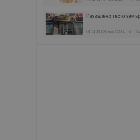
Име
Развалено тесто замъ
__RequestVerificationT
11:20 | 05 юли 2023 г.
Ха
VISITOR_PRIVACY_MET
__cf_bm
receive-cookie-depreca
ASP.NET_SessionId