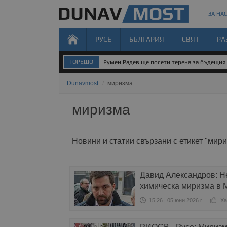
ЗА НАС
РУСЕ
БЪЛГАРИЯ
СВЯТ
РА
ГОРЕЩО
Румен Радев ще посети терена за бъдещия 
Dunavmost
/
миризма
миризма
Новини и статии свързани с етикет "мир
Давид Александров: Н
химическа миризма в 
15:26 | 05 юни 2026 г.
Ха