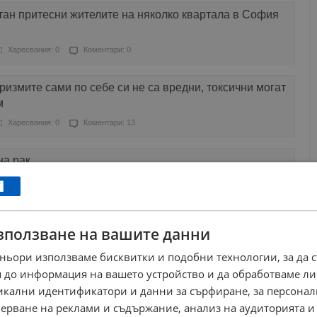
тан притесни жителите на няколко квартала в София
Харесвания: 0
Коментари: 0
ризмите сами по себе си не са вредни, токсични могат
м
Харесвания: 0
Коментари: 13
на рак
Харесвания: 13
Коментари: 2
зползване на вашите данни
ньори използваме бисквитки и подобни технологии, за да 
Харесвания: 6
Коментари: 12
 до информация на вашето устройство и да обработваме ли
никални идентификатори и данни за сърфиране, за персона
ормози жителите на Разград
ерване на реклами и съдържание, анализ на аудиторията и