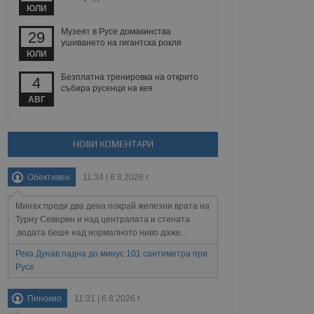
йният потребител може
ЮЛИ
 уебсайт.
Музеят в Русе домакинства
29
ушиването на гигантска рокля
ЮЛИ
Описание
Безплатна тренировка на открито
4
събира русенци на кея
ребителски
елското поведение и
АВГ
раници на сайта. Тя
яване на сайта. Тя
не на прегледи на
формация, която е
взаимодействат с
нкционалност в целия
прекарано на
редпочитанията на
НОВИ КОМЕНТАРИ
 сайтове; тя може
остта на социалните
тора на сайта.
използва новата или
Обективен
11:34 | 6.8.2026 г.
елски взаимодействия
нето и потребителския
Минах преди два дена покрай железни врата на
рез събиране на данни
Турну Северин и над централата и стената
 помага за
,водата беше над нормалното ниво даже...
отребителите се
тапите на тестване.
Река Дунав падна до минус 101 сантиметра при
Русе
тистически данни,
 броя на посещенията,
 са били заредени.
елския опит.
Пинокио
11:31 | 6.8.2026 г.